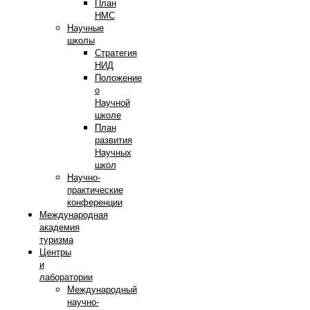
План
НМС
Научные
школы
Стратегия
НИД
Положение
о
Научной
школе
План
развития
Научных
школ
Научно-
практические
конференции
Международная
академия
туризма
Центры
и
лаборатории
Международный
научно-