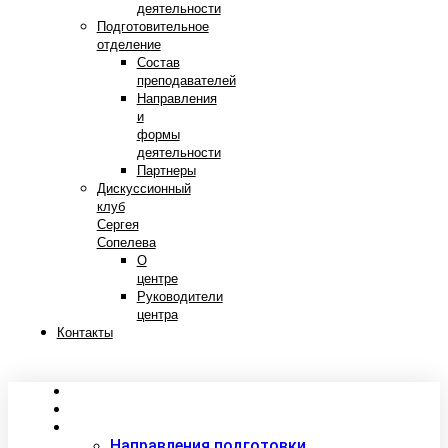
деятельности
Подготовительное
отделение
Состав
преподавателей
Направления
и
формы
деятельности
Партнеры
Дискуссионный
клуб
Сергея
Сопелева
О
центре
Руководители
центра
Контакты
Сведения об образовательной организации
Абитуриентам
Студентам
Направления подготовки