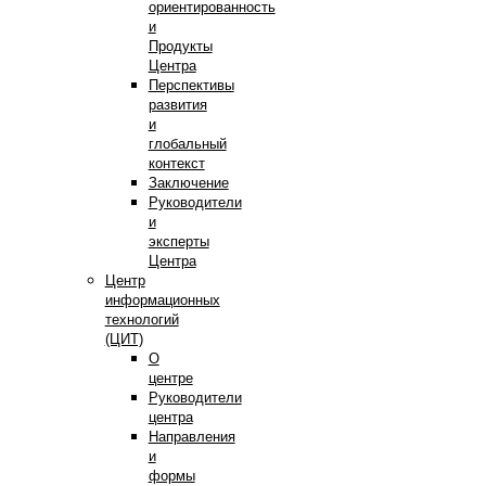
ориентированность
и
Продукты
Центра
Перспективы
развития
и
глобальный
контекст
Заключение
Руководители
и
эксперты
Центра
Центр
информационных
технологий
(ЦИТ)
О
центре
Руководители
центра
Направления
и
формы