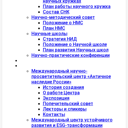
научных кружках
План работы научного кружка
Состав СНК
Научно-методический совет
Положение о НМС
План НМС
Научные школы
Стратегия НИД
Положение о Научной школе
План развития Научных школ
Научно-практические конференции
Международная академия туризма
Центры и лаборатории
Международный научно-
просветительский центр «Античное
наследие России»
История создания
О работе Центра
Экспозиция
Попечительский совет
Лекторы и спикеры
Контакты
Международный центр устойчивого
развития и ESG-трансформации