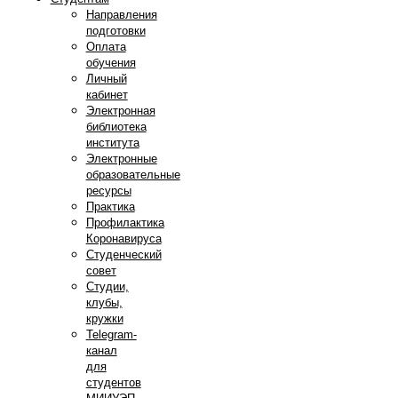
Направления
подготовки
Оплата
обучения
Личный
кабинет
Электронная
библиотека
института
Электронные
образовательные
ресурсы
Практика
Профилактика
Коронавируса
Студенческий
совет
Студии,
клубы,
кружки
Telegram-
канал
для
студентов