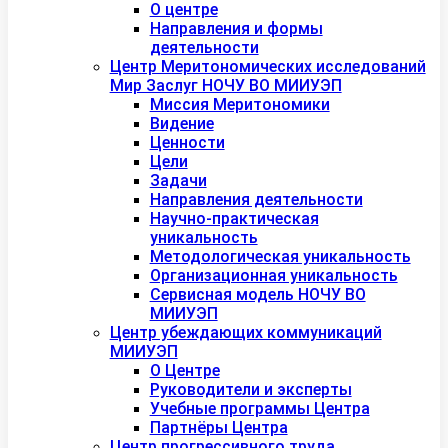
О центре
Направления и формы
деятельности
Центр Меритономических исследований
Мир Заслуг НОЧУ ВО МИИУЭП
Миссия Меритономики
Видение
Ценности
Цели
Задачи
Направления деятельности
Научно-практическая
уникальность
Методологическая уникальность
Организационная уникальность
Сервисная модель НОЧУ ВО
МИИУЭП
Центр убеждающих коммуникаций
МИИУЭП
О Центре
Руководители и эксперты
Учебные программы Центра
Партнёры Центра
Центр прогрессивного труда