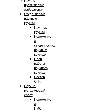
Научно-
практические
лаборатории
Студенческие
научные
кружки
Научные
кружки
Положение
о
студенческих
научных
кружках
План
работы
научного
кружка
Состав
СНК
Научно-
методический
совет
Положение
о
НМС