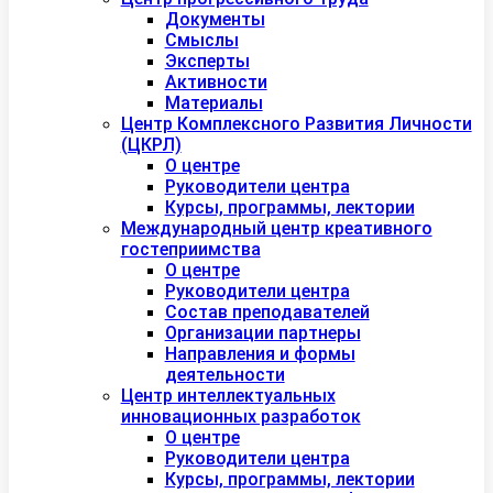
Документы
Смыслы
Эксперты
Активности
Материалы
Центр Комплексного Развития Личности
(ЦКРЛ)
О центре
Руководители центра
Курсы, программы, лектории
Международный центр креативного
гостеприимства
О центре
Руководители центра
Состав преподавателей
Организации партнеры
Направления и формы
деятельности
Центр интеллектуальных
инновационных разработок
О центре
Руководители центра
Курсы, программы, лектории