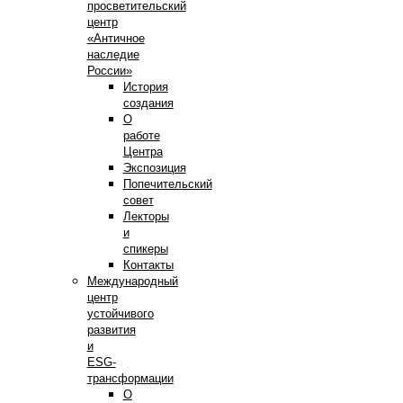
просветительский
центр
«Античное
наследие
России»
История
создания
О
работе
Центра
Экспозиция
Попечительский
совет
Лекторы
и
спикеры
Контакты
Международный
центр
устойчивого
развития
и
ESG-
трансформации
О