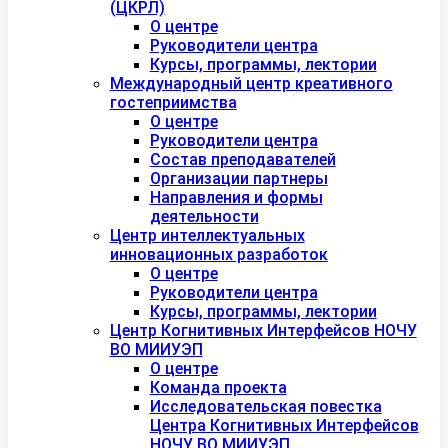
(ЦКРЛ)
О центре
Руководители центра
Курсы, программы, лектории
Международный центр креативного
гостеприимства
О центре
Руководители центра
Состав преподавателей
Организации партнеры
Направления и формы
деятельности
Центр интеллектуальных
инновационных разработок
О центре
Руководители центра
Курсы, программы, лектории
Центр Когнитивных Интерфейсов НОЧУ
ВО МИИУЭП
О центре
Команда проекта
Исследовательская повестка
Центра Когнитивных Интерфейсов
НОЧУ ВО МИИУЭП