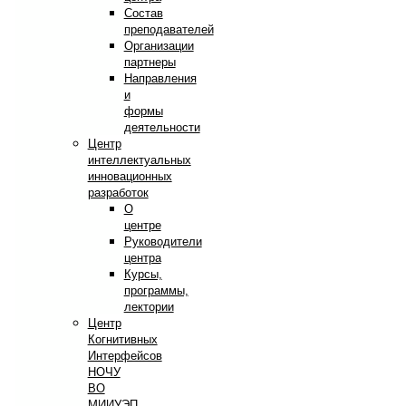
Состав
преподавателей
Организации
партнеры
Направления
и
формы
деятельности
Центр
интеллектуальных
инновационных
разработок
О
центре
Руководители
центра
Курсы,
программы,
лектории
Центр
Когнитивных
Интерфейсов
НОЧУ
ВО
МИИУЭП