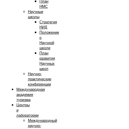
План
НМС
Научные
школы
Стратегия
НИД
Положение
о
Научной
школе
План
развития
Научных
школ
Научно-
практические
конференции
Международная
академия
туризма
Центры
и
лаборатории
Международный
научно-