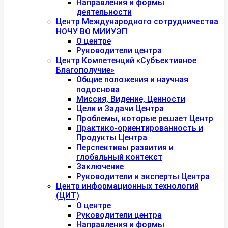
Направления и формы
деятельности
Центр Международного сотрудничества
НОЧУ ВО МИИУЭП
О центре
Руководители центра
Центр Компетенций «Субъективное
Благополучие»
Общие положения и научная
подоснова
Миссия, Видение, Ценности
Цели и Задачи Центра
Проблемы, которые решает Центр
Практико-ориентированность и
Продукты Центра
Перспективы развития и
глобальный контекст
Заключение
Руководители и эксперты Центра
Центр информационных технологий
(ЦИТ)
О центре
Руководители центра
Направления и формы