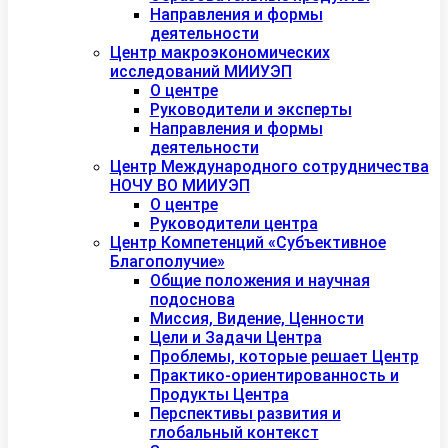
Направления и формы
деятельности
Центр макроэкономических
исследований МИИУЭП
О центре
Руководители и эксперты
Направления и формы
деятельности
Центр Международного сотрудничества
НОЧУ ВО МИИУЭП
О центре
Руководители центра
Центр Компетенций «Субъективное
Благополучие»
Общие положения и научная
подоснова
Миссия, Видение, Ценности
Цели и Задачи Центра
Проблемы, которые решает Центр
Практико-ориентированность и
Продукты Центра
Перспективы развития и
глобальный контекст