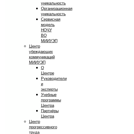
уникальность
Организационная
уникальность
Сервисная
модель
НОЧУ
ВО
МИИУЭП
Центр
убеждающих
коммуникаций
МИИУЭП
О
Центре
Руководители
и
эксперты
Учебные
программы
Центра
Партнёры
Центра
Центр
прогрессивного
труда