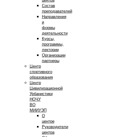
центра
Состав
преподавателей
Направления
и
формы
деятельности
Курсы,
программы,
лектории
Организации
партнеры
Центр
спортивного
образования
Центр
Цивилизационной
Урбанистики
НОЧУ
ВО
МИИУЭП
О
центре
Руководители
центра