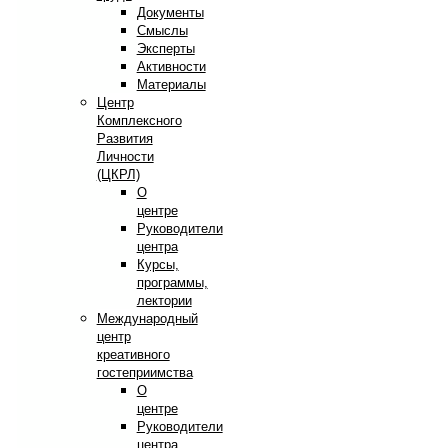
Документы
Смыслы
Эксперты
Активности
Материалы
Центр
Комплексного
Развития
Личности
(ЦКРЛ)
О
центре
Руководители
центра
Курсы,
программы,
лектории
Международный
центр
креативного
гостеприимства
О
центре
Руководители
центра