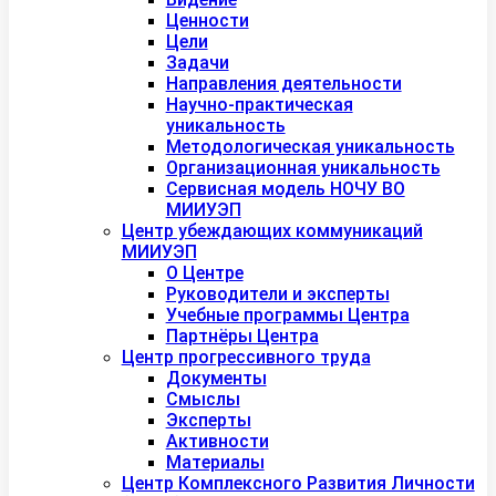
Ценности
Цели
Задачи
Направления деятельности
Научно-практическая
уникальность
Методологическая уникальность
Организационная уникальность
Сервисная модель НОЧУ ВО
МИИУЭП
Центр убеждающих коммуникаций
МИИУЭП
О Центре
Руководители и эксперты
Учебные программы Центра
Партнёры Центра
Центр прогрессивного труда
Документы
Смыслы
Эксперты
Активности
Материалы
Центр Комплексного Развития Личности