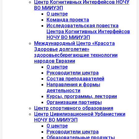
Центр Когнитивных Интерфейсов НОЧУ
ВО МИИУЭП
О центре
Команда проекта
Исследовательская повестка
Центра Когнитивных Интерфейсов
НОЧУ ВО МИИУЭП
Международный Центр «Красота
Здоровье долголетие»
здоровьесберегающие технологии
народов Евразии
О центре
Руководители центра
Состав преподавателей
Направления и формы
деятельности
Курсы, программы, лектории
Организации партнеры
Центр спортивного образования
Центр Цивилизационной Урбанистики
НОЧУ ВО МИИУЭП
О центре
Руководители центра
Образовательные продукты