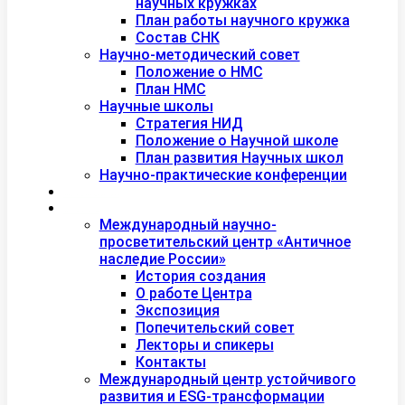
научных кружках
План работы научного кружка
Состав СНК
Научно-методический совет
Положение о НМС
План НМС
Научные школы
Стратегия НИД
Положение о Научной школе
План развития Научных школ
Научно-практические конференции
Международная академия туризма
Центры и лаборатории
Международный научно-
просветительский центр «Античное
наследие России»
История создания
О работе Центра
Экспозиция
Попечительский совет
Лекторы и спикеры
Контакты
Международный центр устойчивого
развития и ESG-трансформации