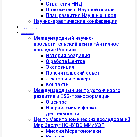
Стратегия НИД
Положение о Научной школе
План развития Научных школ
Научно-практические конференции
Международная академия туризма
Центры и лаборатории
Международный научно-
просветительский центр «Античное
наследие России»
История создания
О работе Центра
Экспозиция
Попечительский совет
Лекторы и спикеры
Контакты
Международный центр устойчивого
развития и ESG-трансформации
О центре
Направления и формы
деятельности
Центр Меритономических исследований
Мир Заслуг НОЧУ ВО МИИУЭП
Миссия Меритономики
Видение