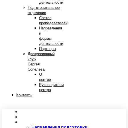
деятельности
Подготовительное
отделение
Состав
преподавателей
Направления
и
формы
деятельности
Партнеры
Дискуссионный
клуб
Сергея
Сопелева
О
центре
Руководители
центра
Контакты
Сведения об образовательной организации
Абитуриентам
Студентам
Направления подготовки