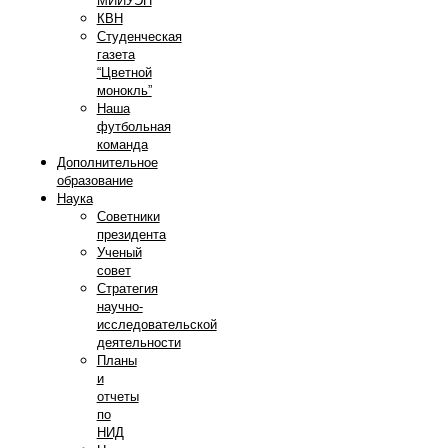
МИИУЭП
КВН
Студенческая
газета
“Цветной
монокль”
Наша
футбольная
команда
Дополнительное
образование
Наука
Советники
президента
Ученый
совет
Стратегия
научно-
исследовательской
деятельности
Планы
и
отчеты
по
НИД