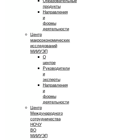
Образовательные
продукты
Направления
и
формы
деятельности
Центр
макроэкономических
исследований
МИИУЭП
О
центре
Руководители
и
эксперты
Направления
и
формы
деятельности
Центр
Международного
сотрудничества
НОЧУ
ВО
МИИУЭП