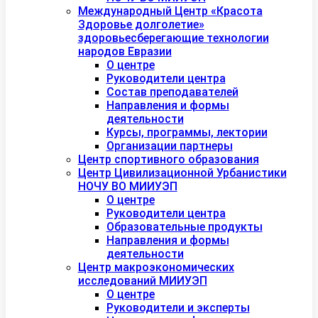
Международный Центр «Красота
Здоровье долголетие»
здоровьесберегающие технологии
народов Евразии
О центре
Руководители центра
Состав преподавателей
Направления и формы
деятельности
Курсы, программы, лектории
Организации партнеры
Центр спортивного образования
Центр Цивилизационной Урбанистики
НОЧУ ВО МИИУЭП
О центре
Руководители центра
Образовательные продукты
Направления и формы
деятельности
Центр макроэкономических
исследований МИИУЭП
О центре
Руководители и эксперты