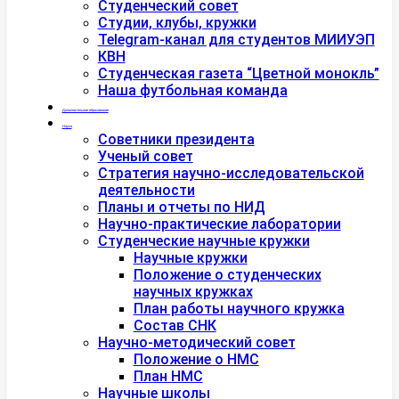
Студенческий совет
Студии, клубы, кружки
Telegram-канал для студентов МИИУЭП
КВН
Студенческая газета “Цветной монокль”
Наша футбольная команда
Дополнительное образование
Наука
Советники президента
Ученый совет
Стратегия научно-исследовательской
деятельности
Планы и отчеты по НИД
Научно-практические лаборатории
Студенческие научные кружки
Научные кружки
Положение о студенческих
научных кружках
План работы научного кружка
Состав СНК
Научно-методический совет
Положение о НМС
План НМС
Научные школы