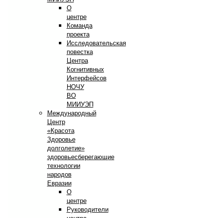
О
центре
Команда
проекта
Исследовательская
повестка
Центра
Когнитивных
Интерфейсов
НОЧУ
ВО
МИИУЭП
Международный
Центр
«Красота
Здоровье
долголетие»
здоровьесберегающие
технологии
народов
Евразии
О
центре
Руководители