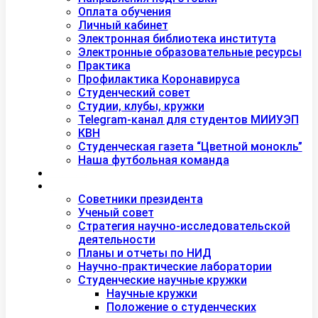
Оплата обучения
Личный кабинет
Электронная библиотека института
Электронные образовательные ресурсы
Практика
Профилактика Коронавируса
Студенческий совет
Студии, клубы, кружки
Telegram-канал для студентов МИИУЭП
КВН
Студенческая газета “Цветной монокль”
Наша футбольная команда
Дополнительное образование
Наука
Советники президента
Ученый совет
Стратегия научно-исследовательской
деятельности
Планы и отчеты по НИД
Научно-практические лаборатории
Студенческие научные кружки
Научные кружки
Положение о студенческих