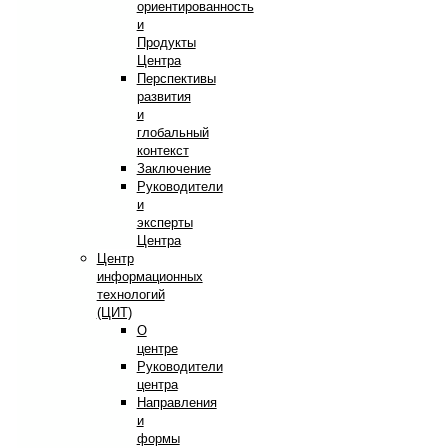
ориентированность
и
Продукты
Центра
Перспективы
развития
и
глобальный
контекст
Заключение
Руководители
и
эксперты
Центра
Центр
информационных
технологий
(ЦИТ)
О
центре
Руководители
центра
Направления
и
формы