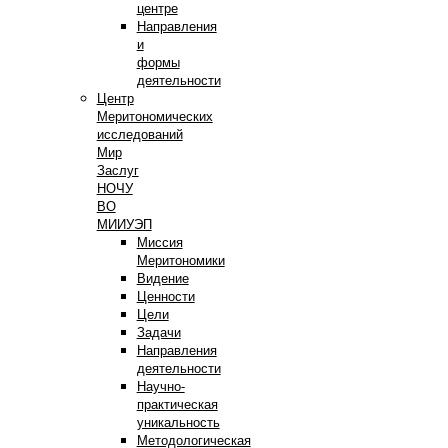
центре
Направления
и
формы
деятельности
Центр
Меритономических
исследований
Мир
Заслуг
НОЧУ
ВО
МИИУЭП
Миссия
Меритономики
Видение
Ценности
Цели
Задачи
Направления
деятельности
Научно-
практическая
уникальность
Методологическая