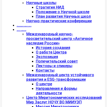
Научные школы
Стратегия НИД
Положение о Научной школе
План развития Научных школ
Научно-практические конференции
Международная академия туризма
Центры и лаборатории
Международный научно-
просветительский центр «Античное
наследие России»
История создания
О работе Центра
Экспозиция
Попечительский совет
Лекторы и спикеры
Контакты
Международный центр устойчивого
развития и ESG-трансформации
О центре
Направления и формы
деятельности
Центр Меритономических исследований
Мир Заслуг НОЧУ ВО МИИУЭП
Миссия Меритономики