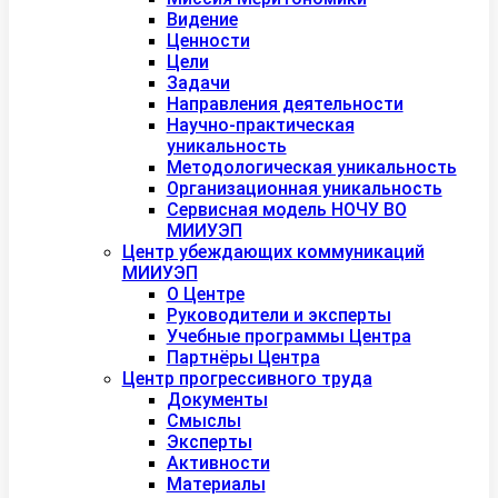
Видение
Ценности
Цели
Задачи
Направления деятельности
Научно-практическая
уникальность
Методологическая уникальность
Организационная уникальность
Сервисная модель НОЧУ ВО
МИИУЭП
Центр убеждающих коммуникаций
МИИУЭП
О Центре
Руководители и эксперты
Учебные программы Центра
Партнёры Центра
Центр прогрессивного труда
Документы
Смыслы
Эксперты
Активности
Материалы