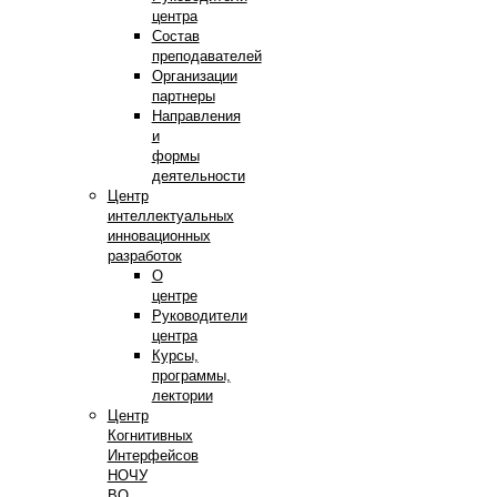
центра
Состав
преподавателей
Организации
партнеры
Направления
и
формы
деятельности
Центр
интеллектуальных
инновационных
разработок
О
центре
Руководители
центра
Курсы,
программы,
лектории
Центр
Когнитивных
Интерфейсов
НОЧУ
ВО