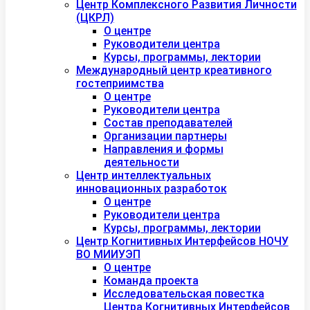
Центр Комплексного Развития Личности
(ЦКРЛ)
О центре
Руководители центра
Курсы, программы, лектории
Международный центр креативного
гостеприимства
О центре
Руководители центра
Состав преподавателей
Организации партнеры
Направления и формы
деятельности
Центр интеллектуальных
инновационных разработок
О центре
Руководители центра
Курсы, программы, лектории
Центр Когнитивных Интерфейсов НОЧУ
ВО МИИУЭП
О центре
Команда проекта
Исследовательская повестка
Центра Когнитивных Интерфейсов