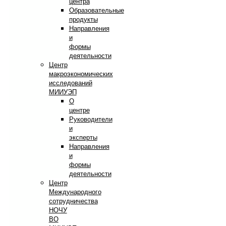
центра
Образовательные
продукты
Направления
и
формы
деятельности
Центр
макроэкономических
исследований
МИИУЭП
О
центре
Руководители
и
эксперты
Направления
и
формы
деятельности
Центр
Международного
сотрудничества
НОЧУ
ВО