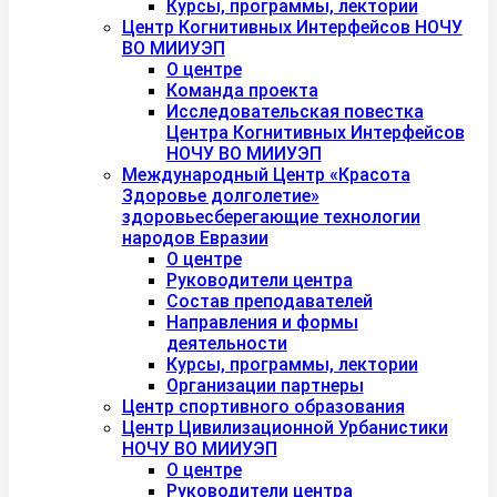
Курсы, программы, лектории
Центр Когнитивных Интерфейсов НОЧУ
ВО МИИУЭП
О центре
Команда проекта
Исследовательская повестка
Центра Когнитивных Интерфейсов
НОЧУ ВО МИИУЭП
Международный Центр «Красота
Здоровье долголетие»
здоровьесберегающие технологии
народов Евразии
О центре
Руководители центра
Состав преподавателей
Направления и формы
деятельности
Курсы, программы, лектории
Организации партнеры
Центр спортивного образования
Центр Цивилизационной Урбанистики
НОЧУ ВО МИИУЭП
О центре
Руководители центра