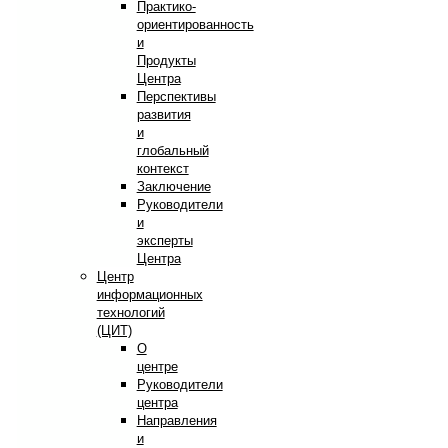
Практико-
ориентированность
и
Продукты
Центра
Перспективы
развития
и
глобальный
контекст
Заключение
Руководители
и
эксперты
Центра
Центр
информационных
технологий
(ЦИТ)
О
центре
Руководители
центра
Направления
и