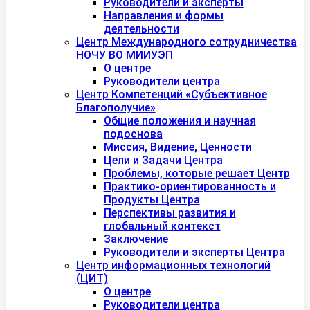
Руководители и эксперты
Направления и формы
деятельности
Центр Международного сотрудничества
НОЧУ ВО МИИУЭП
О центре
Руководители центра
Центр Компетенций «Субъективное
Благополучие»
Общие положения и научная
подоснова
Миссия, Видение, Ценности
Цели и Задачи Центра
Проблемы, которые решает Центр
Практико-ориентированность и
Продукты Центра
Перспективы развития и
глобальный контекст
Заключение
Руководители и эксперты Центра
Центр информационных технологий
(ЦИТ)
О центре
Руководители центра