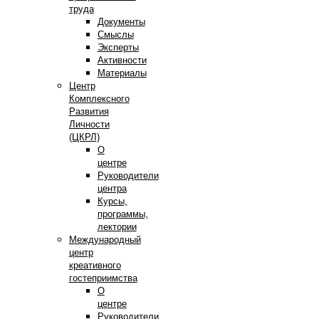
труда
Документы
Смыслы
Эксперты
Активности
Материалы
Центр
Комплексного
Развития
Личности
(ЦКРЛ)
О
центре
Руководители
центра
Курсы,
программы,
лектории
Международный
центр
креативного
гостеприимства
О
центре
Руководители