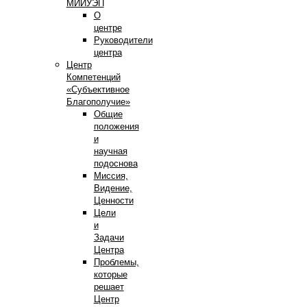
МИИУЭП
О
центре
Руководители
центра
Центр
Компетенций
«Субъективное
Благополучие»
Общие
положения
и
научная
подоснова
Миссия,
Видение,
Ценности
Цели
и
Задачи
Центра
Проблемы,
которые
решает
Центр