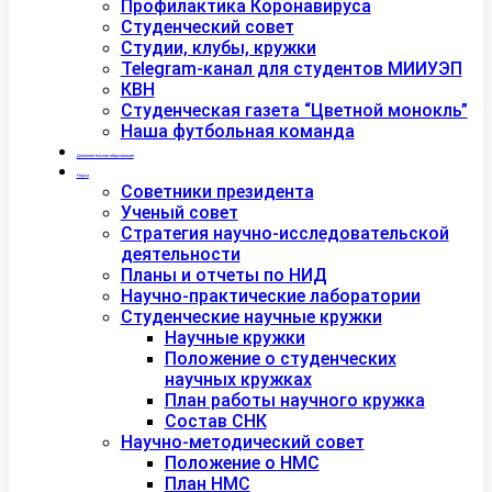
Профилактика Коронавируса
Студенческий совет
Студии, клубы, кружки
Telegram-канал для студентов МИИУЭП
КВН
Студенческая газета “Цветной монокль”
Наша футбольная команда
Дополнительное образование
Наука
Советники президента
Ученый совет
Стратегия научно-исследовательской
деятельности
Планы и отчеты по НИД
Научно-практические лаборатории
Студенческие научные кружки
Научные кружки
Положение о студенческих
научных кружках
План работы научного кружка
Состав СНК
Научно-методический совет
Положение о НМС
План НМС