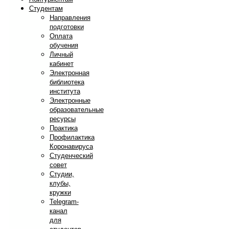
Студентам
Направления
подготовки
Оплата
обучения
Личный
кабинет
Электронная
библиотека
института
Электронные
образовательные
ресурсы
Практика
Профилактика
Коронавируса
Студенческий
совет
Студии,
клубы,
кружки
Telegram-
канал
для