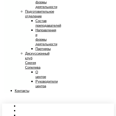
формы
деятельности
Подготовительное
отделение
Состав
преподавателей
Направления
и
формы
деятельности
Партнеры
Дискуссионный
клуб
Сергея
Сопелева
О
центре
Руководители
центра
Контакты
Сведения об образовательной организации
Абитуриентам