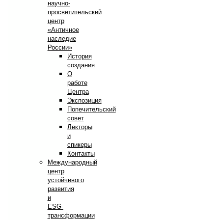
научно-
просветительский
центр
«Античное
наследие
России»
История
создания
О
работе
Центра
Экспозиция
Попечительский
совет
Лекторы
и
спикеры
Контакты
Международный
центр
устойчивого
развития
и
ESG-
трансформации