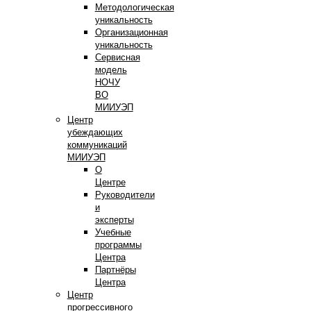
Методологическая
уникальность
Организационная
уникальность
Сервисная
модель
НОЧУ
ВО
МИИУЭП
Центр
убеждающих
коммуникаций
МИИУЭП
О
Центре
Руководители
и
эксперты
Учебные
программы
Центра
Партнёры
Центра
Центр
прогрессивного