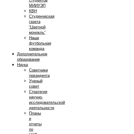
студентов
МИИУЭП
КВН
Студенческая
газета
“Цветной
монокль”
Наша
футбольная
команда
Дополнительное
образование
Наука
Советники
президента
Ученый
совет
Стратегия
научно-
исследовательской
деятельности
Планы
и
отчеты
по