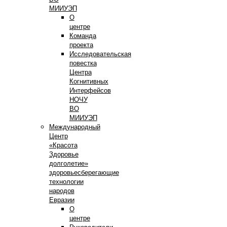
МИИУЭП
О
центре
Команда
проекта
Исследовательская
повестка
Центра
Когнитивных
Интерфейсов
НОЧУ
ВО
МИИУЭП
Международный
Центр
«Красота
Здоровье
долголетие»
здоровьесберегающие
технологии
народов
Евразии
О
центре