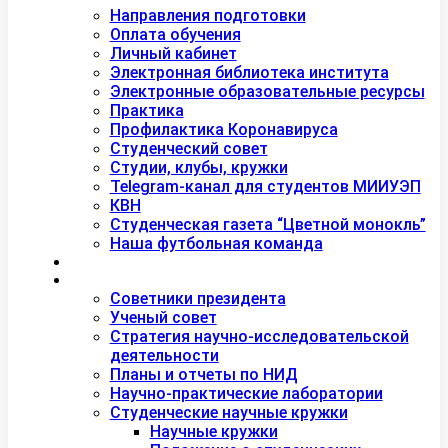
Студентам
Направления подготовки
Оплата обучения
Личный кабинет
Электронная библиотека института
Электронные образовательные ресурсы
Практика
Профилактика Коронавируса
Студенческий совет
Студии, клубы, кружки
Telegram-канал для студентов МИИУЭП
КВН
Студенческая газета “Цветной монокль”
Наша футбольная команда
Дополнительное образование
Наука
Советники президента
Ученый совет
Стратегия научно-исследовательской
деятельности
Планы и отчеты по НИД
Научно-практические лаборатории
Студенческие научные кружки
Научные кружки