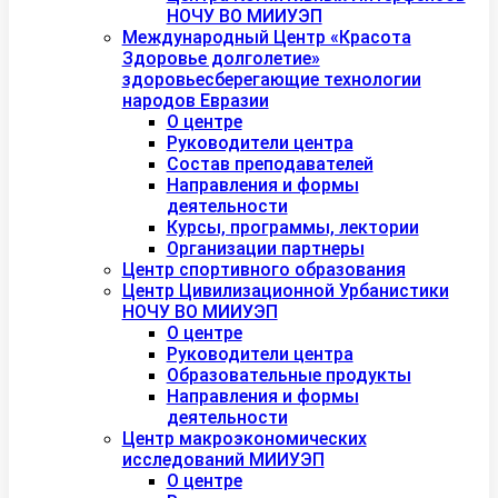
НОЧУ ВО МИИУЭП
Международный Центр «Красота
Здоровье долголетие»
здоровьесберегающие технологии
народов Евразии
О центре
Руководители центра
Состав преподавателей
Направления и формы
деятельности
Курсы, программы, лектории
Организации партнеры
Центр спортивного образования
Центр Цивилизационной Урбанистики
НОЧУ ВО МИИУЭП
О центре
Руководители центра
Образовательные продукты
Направления и формы
деятельности
Центр макроэкономических
исследований МИИУЭП
О центре