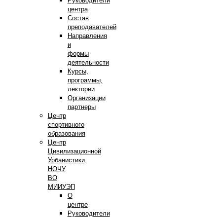
Руководители
центра
Состав
преподавателей
Направления
и
формы
деятельности
Курсы,
программы,
лектории
Организации
партнеры
Центр
спортивного
образования
Центр
Цивилизационной
Урбанистики
НОЧУ
ВО
МИИУЭП
О
центре
Руководители