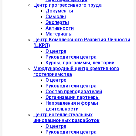
Центр прогрессивного труда
Документы
Смыслы
Эксперты
Активности
Материалы
Центр Комплексного Развития Личности
(ЦКРЛ)
О центре
Руководители центра
Курсы, программы, лектории
Международный центр креативного
гостеприимства
О центре
Руководители центра
Состав преподавателей
Организации партнеры
Направления и формы
деятельности
Центр интеллектуальных
инновационных разработок
О центре
Руководители центра