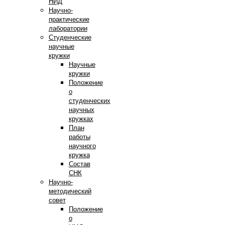
НИД
Научно-
практические
лаборатории
Студенческие
научные
кружки
Научные
кружки
Положение
о
студенческих
научных
кружках
План
работы
научного
кружка
Состав
СНК
Научно-
методический
совет
Положение
о