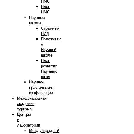
НМС
План
НМС
Научные
школы
Стратегия
НИД
Положение
о
Научной
школе
План
развития
Научных
школ
Научно-
практические
конференции
Международная
академия
туризма
Центры
и
лаборатории
Международный