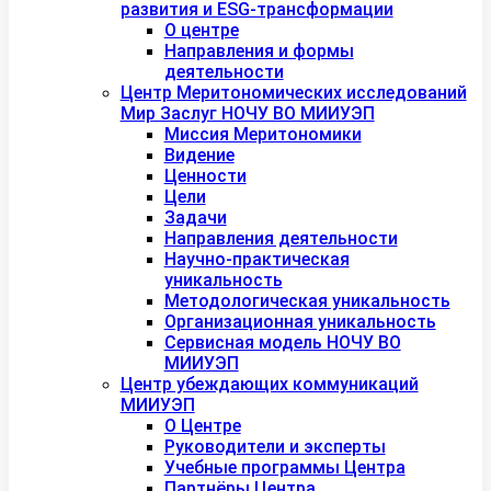
развития и ESG-трансформации
О центре
Направления и формы
деятельности
Центр Меритономических исследований
Мир Заслуг НОЧУ ВО МИИУЭП
Миссия Меритономики
Видение
Ценности
Цели
Задачи
Направления деятельности
Научно-практическая
уникальность
Методологическая уникальность
Организационная уникальность
Сервисная модель НОЧУ ВО
МИИУЭП
Центр убеждающих коммуникаций
МИИУЭП
О Центре
Руководители и эксперты
Учебные программы Центра
Партнёры Центра