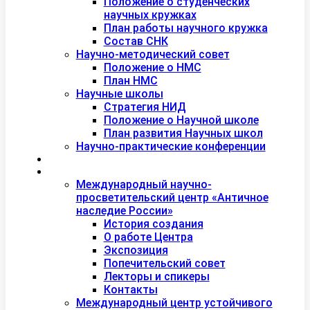
Положение о студенческих
научных кружках
План работы научного кружка
Состав СНК
Научно-методический совет
Положение о НМС
План НМС
Научные школы
Стратегия НИД
Положение о Научной школе
План развития Научных школ
Научно-практические конференции
Международная академия туризма
Центры и лаборатории
Международный научно-
просветительский центр «Античное
наследие России»
История создания
О работе Центра
Экспозиция
Попечительский совет
Лекторы и спикеры
Контакты
Международный центр устойчивого