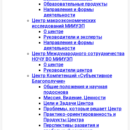
Образовательные продукты
Направления и формы
деятельности
Центр макроэкономических
исследований МИИУЭП
О центре
Руководители и эксперты
Направления и формы
деятельности
Центр Международного сотрудничества
НОЧУ ВО МИИУЭП
О центре
Руководители центра
Центр Компетенций «Субъективное
Благополучие»
Общие положения и научная
подоснова
Миссия, Видение, Ценности
Цели и Задачи Центра
Проблемы, которые решает Центр
Практико-ориентированность и
Продукты Центра
Перспективы развития и