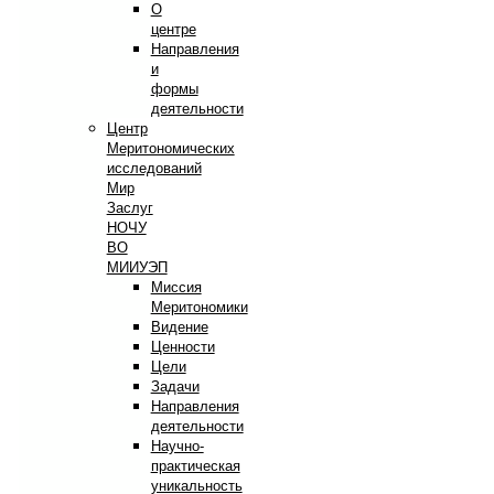
О
центре
Направления
и
формы
деятельности
Центр
Меритономических
исследований
Мир
Заслуг
НОЧУ
ВО
МИИУЭП
Миссия
Меритономики
Видение
Ценности
Цели
Задачи
Направления
деятельности
Научно-
практическая
уникальность