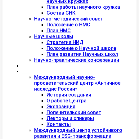
научных кружках
План работы научного кружка
Состав СНК
Научно-методический совет
Положение о НМС
План НМС
Научные школы
Стратегия НИД
Положение о Научной школе
План развития Научных школ
Научно-практические конференции
Международная академия туризма
Центры и лаборатории
Международный научно-
просветительский центр «Античное
наследие России»
История создания
О работе Центра
Экспозиция
Попечительский совет
Лекторы и спикеры
Контакты
Международный центр устойчивого
развития и ESG-трансформации