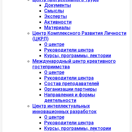
Документы
Смыслы
Эксперты
Активности
Материалы
Центр Комплексного Развития Личности
(ЦКРЛ)
О центре
Руководители центра
Курсы, программы, лектории
Международный центр креативного
гостеприимства
О центре
Руководители центра
Состав преподавателей
Организации партнеры
Направления и формы
деятельности
Центр интеллектуальных
инновационных разработок
О центре
Руководители центра
Курсы, программы, лектории