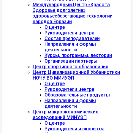
Международный Центр «Красота
Здоровье долголетие»
здоровьесберегающие технологии
народов Евразии
О центре
Руководители центра
Состав преподавателей
Направления и формы
деятельности
Курсы, программы, лектории
Организации партнеры
Центр спортивного образования
Центр Цивилизационной Урбанистики
НОЧУ ВО МИИУЭП
О центре
Руководители центра
Образовательные продукты
Направления и формы
деятельности
Центр макроэкономических
исследований МИИУЭП
О центре
Руководители и эксперты