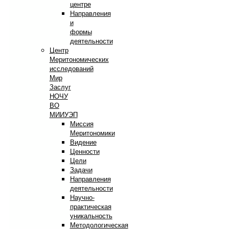
центре
Направления
и
формы
деятельности
Центр
Меритономических
исследований
Мир
Заслуг
НОЧУ
ВО
МИИУЭП
Миссия
Меритономики
Видение
Ценности
Цели
Задачи
Направления
деятельности
Научно-
практическая
уникальность
Методологическая