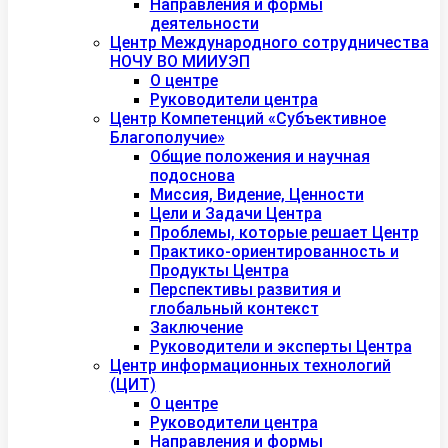
Направления и формы
деятельности
Центр Международного сотрудничества
НОЧУ ВО МИИУЭП
О центре
Руководители центра
Центр Компетенций «Субъективное
Благополучие»
Общие положения и научная
подоснова
Миссия, Видение, Ценности
Цели и Задачи Центра
Проблемы, которые решает Центр
Практико-ориентированность и
Продукты Центра
Перспективы развития и
глобальный контекст
Заключение
Руководители и эксперты Центра
Центр информационных технологий
(ЦИТ)
О центре
Руководители центра
Направления и формы