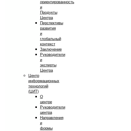
ориентированность
и
Продукты
Центра
Перспективы
развития
и
глобальный
контекст
Заключение
Руководители
и
эксперты
Центра
Центр
информационных
технологий
(ЦИТ)
О
центре
Руководители
центра
Направления
и
формы