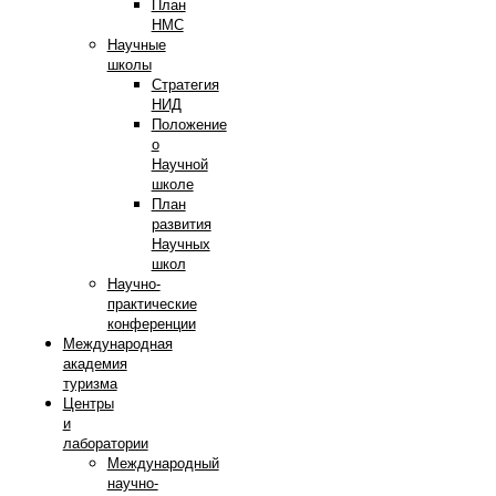
План
НМС
Научные
школы
Стратегия
НИД
Положение
о
Научной
школе
План
развития
Научных
школ
Научно-
практические
конференции
Международная
академия
туризма
Центры
и
лаборатории
Международный
научно-