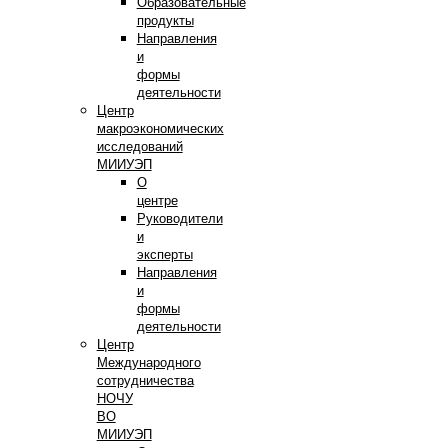
Образовательные
продукты
Направления
и
формы
деятельности
Центр
макроэкономических
исследований
МИИУЭП
О
центре
Руководители
и
эксперты
Направления
и
формы
деятельности
Центр
Международного
сотрудничества
НОЧУ
ВО
МИИУЭП