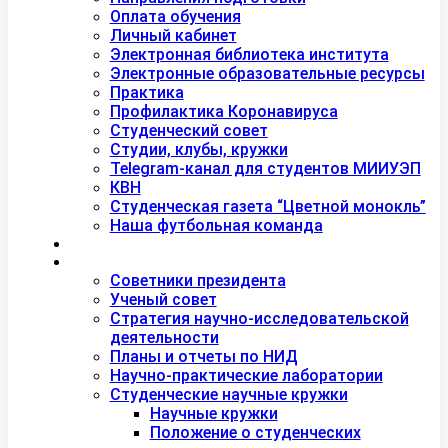
Оплата обучения
Личный кабинет
Электронная библиотека института
Электронные образовательные ресурсы
Практика
Профилактика Коронавируса
Студенческий совет
Студии, клубы, кружки
Telegram-канал для студентов МИИУЭП
КВН
Студенческая газета “Цветной монокль”
Наша футбольная команда
Дополнительное образование
Наука
Советники президента
Ученый совет
Стратегия научно-исследовательской
деятельности
Планы и отчеты по НИД
Научно-практические лаборатории
Студенческие научные кружки
Научные кружки
Положение о студенческих