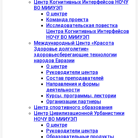
Центр Когнитивных Интерфейсов НОЧУ
ВО МИИУЭП
О центре
Команда проекта
Исследовательская повестка
Центра Когнитивных Интерфейсов
НОЧУ ВО МИИУЭП
Международный Центр «Красота
Здоровье долголетие»
здоровьесберегающие технологии
народов Евразии
О центре
Руководители центра
Состав преподавателей
Направления и формы
деятельности
Курсы, программы, лектории
Организации партнеры
Центр спортивного образования
Центр Цивилизационной Урбанистики
НОЧУ ВО МИИУЭП
О центре
Руководители центра
Образовательные продукты