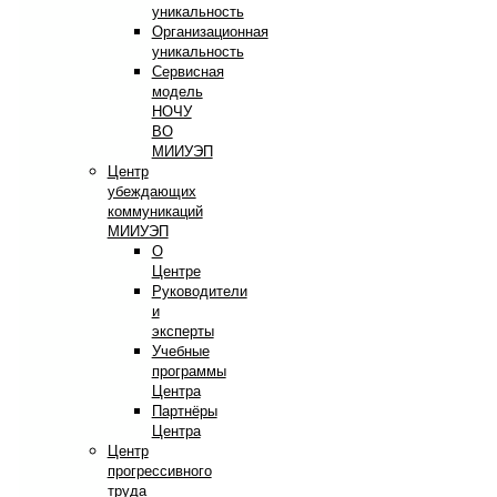
уникальность
Организационная
уникальность
Сервисная
модель
НОЧУ
ВО
МИИУЭП
Центр
убеждающих
коммуникаций
МИИУЭП
О
Центре
Руководители
и
эксперты
Учебные
программы
Центра
Партнёры
Центра
Центр
прогрессивного
труда