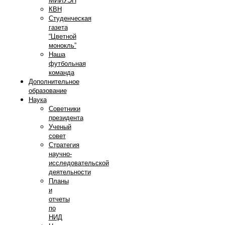
МИИУЭП
КВН
Студенческая
газета
“Цветной
монокль”
Наша
футбольная
команда
Дополнительное
образование
Наука
Советники
президента
Ученый
совет
Стратегия
научно-
исследовательской
деятельности
Планы
и
отчеты
по
НИД