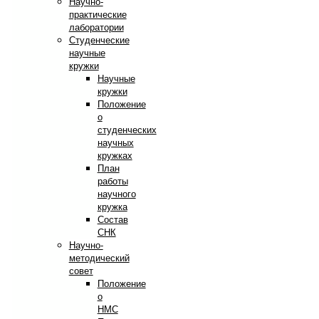
Научно-
практические
лаборатории
Студенческие
научные
кружки
Научные
кружки
Положение
о
студенческих
научных
кружках
План
работы
научного
кружка
Состав
СНК
Научно-
методический
совет
Положение
о
НМС