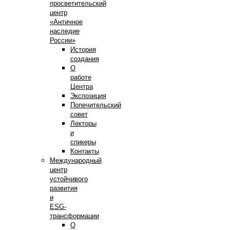
просветительский
центр
«Античное
наследие
России»
История
создания
О
работе
Центра
Экспозиция
Попечительский
совет
Лекторы
и
спикеры
Контакты
Международный
центр
устойчивого
развития
и
ESG-
трансформации
О