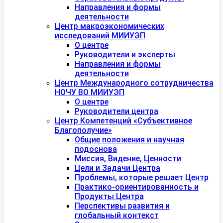
Направления и формы
деятельности
Центр макроэкономических
исследований МИИУЭП
О центре
Руководители и эксперты
Направления и формы
деятельности
Центр Международного сотрудничества
НОЧУ ВО МИИУЭП
О центре
Руководители центра
Центр Компетенций «Субъективное
Благополучие»
Общие положения и научная
подоснова
Миссия, Видение, Ценности
Цели и Задачи Центра
Проблемы, которые решает Центр
Практико-ориентированность и
Продукты Центра
Перспективы развития и
глобальный контекст