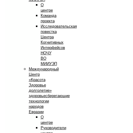
О
центре
Команда
проекта
Исследовательская
повестка
Центра
Когнитивных
Интерфейсов
НОЧУ
ВО
МИИУЭП
Международный
Центр
«Красота
Здоровье
долголетие»
здоровьесберегающие
технологии
народов
Евразии
О
центре
Руководители