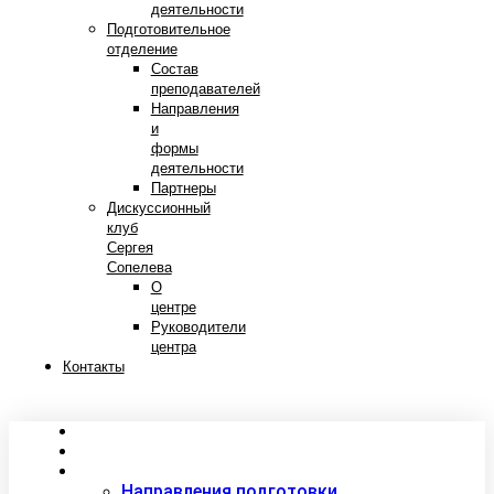
деятельности
Подготовительное
отделение
Состав
преподавателей
Направления
и
формы
деятельности
Партнеры
Дискуссионный
клуб
Сергея
Сопелева
О
центре
Руководители
центра
Контакты
Сведения об образовательной организации
Абитуриентам
Студентам
Направления подготовки