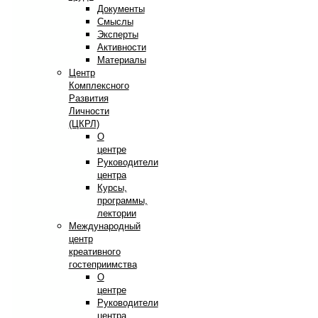
Документы
Смыслы
Эксперты
Активности
Материалы
Центр
Комплексного
Развития
Личности
(ЦКРЛ)
О
центре
Руководители
центра
Курсы,
программы,
лектории
Международный
центр
креативного
гостеприимства
О
центре
Руководители
центра