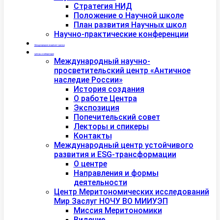
Стратегия НИД
Положение о Научной школе
План развития Научных школ
Научно-практические конференции
Международная академия туризма
Центры и лаборатории
Международный научно-
просветительский центр «Античное
наследие России»
История создания
О работе Центра
Экспозиция
Попечительский совет
Лекторы и спикеры
Контакты
Международный центр устойчивого
развития и ESG-трансформации
О центре
Направления и формы
деятельности
Центр Меритономических исследований
Мир Заслуг НОЧУ ВО МИИУЭП
Миссия Меритономики
Видение