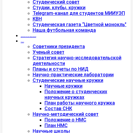
Студенческий совет
Студии, клубы, кружки
Telegram-канал для студентов МИИУЭП
КВН
Студенческая газета “Цветной монокль”
Наша футбольная команда
Дополнительное образование
Наука
Советники президента
Ученый совет
Стратегия научно-исследовательской
деятельности
Планы и отчеты по НИД
Научно-практические лаборатории
Студенческие научные кружки
Научные кружки
Положение о студенческих
научных кружках
План работы научного кружка
Состав СНК
Научно-методический совет
Положение о НМС
План НМС
Научные школы