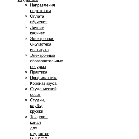
Направления
подготовки
Оплата
обучения
Личный
кабинет
Электронная
библиотека
института
Электронные
образовательные
ресурсы
Практика
Профилактика
Коронавируса
Студенческий
совет
Студии,
клубы,
кружки
Telegram-
канал
для
студентов