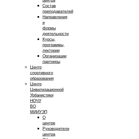
центра
Состав
преподавателей
Направления
и
формы
деятельности
Курсы,
программы,
лектории
Организации
партнеры
Центр
спортивного
образования
Центр
Цивилизационной
Урбанистики
НОЧУ
ВО
МИИУЭП
О
центре
Руководители
центра