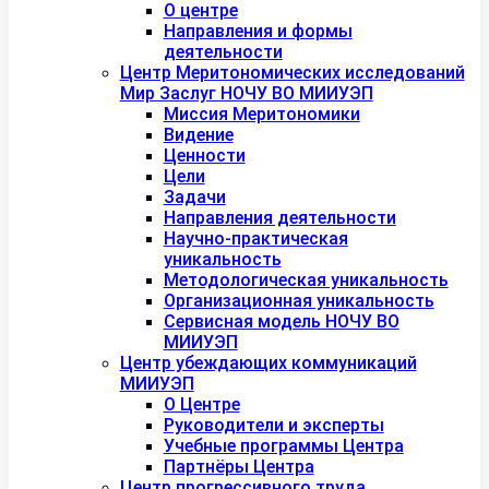
О центре
Направления и формы
деятельности
Центр Меритономических исследований
Мир Заслуг НОЧУ ВО МИИУЭП
Миссия Меритономики
Видение
Ценности
Цели
Задачи
Направления деятельности
Научно-практическая
уникальность
Методологическая уникальность
Организационная уникальность
Сервисная модель НОЧУ ВО
МИИУЭП
Центр убеждающих коммуникаций
МИИУЭП
О Центре
Руководители и эксперты
Учебные программы Центра
Партнёры Центра
Центр прогрессивного труда