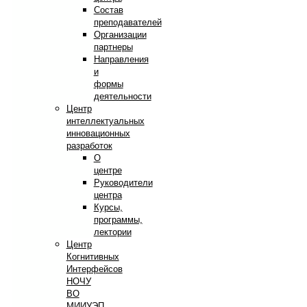
Состав
преподавателей
Организации
партнеры
Направления
и
формы
деятельности
Центр
интеллектуальных
инновационных
разработок
О
центре
Руководители
центра
Курсы,
программы,
лектории
Центр
Когнитивных
Интерфейсов
НОЧУ
ВО
МИИУЭП