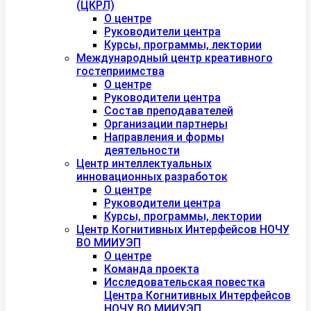
(ЦКРЛ)
О центре
Руководители центра
Курсы, программы, лектории
Международный центр креативного
гостеприимства
О центре
Руководители центра
Состав преподавателей
Организации партнеры
Направления и формы
деятельности
Центр интеллектуальных
инновационных разработок
О центре
Руководители центра
Курсы, программы, лектории
Центр Когнитивных Интерфейсов НОЧУ
ВО МИИУЭП
О центре
Команда проекта
Исследовательская повестка
Центра Когнитивных Интерфейсов
НОЧУ ВО МИИУЭП