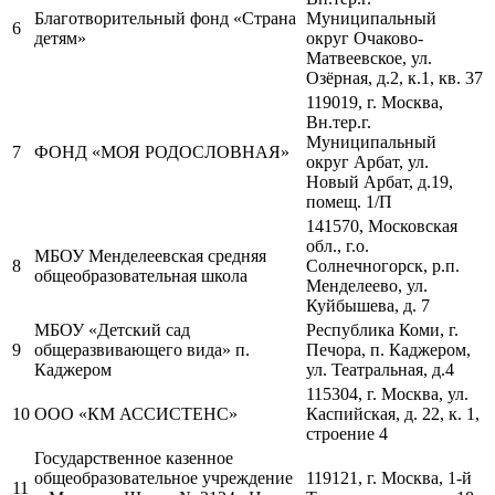
Благотворительный фонд «Страна
Муниципальный
6
детям»
округ Очаково-
Матвеевское, ул.
Озёрная, д.2, к.1, кв. 37
119019, г. Москва,
Вн.тер.г.
Муниципальный
7
ФОНД «МОЯ РОДОСЛОВНАЯ»
округ Арбат, ул.
Новый Арбат, д.19,
помещ. 1/П
141570, Московская
обл., г.о.
МБОУ Менделеевская средняя
8
Солнечногорск, р.п.
общеобразовательная школа
Менделеево, ул.
Куйбышева, д. 7
МБОУ «Детский сад
Республика Коми, г.
9
общеразвивающего вида» п.
Печора, п. Каджером,
Каджером
ул. Театральная, д.4
115304, г. Москва, ул.
10
ООО «КМ АССИСТЕНС»
Каспийская, д. 22, к. 1,
строение 4
Государственное казенное
общеобразовательное учреждение
119121, г. Москва, 1-й
11