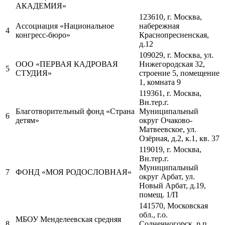
АКАДЕМИЯ»
123610, г. Москва,
Ассоциация «Национальное
набережная
4
конгресс-бюро»
Краснопресненская,
д.12
109029, г. Москва, ул.
ООО «ПЕРВАЯ КАДРОВАЯ
Нижегородская 32,
5
СТУДИЯ»
строение 5, помещение
1, комната 9
119361, г. Москва,
Вн.тер.г.
Благотворительный фонд «Страна
Муниципальный
6
детям»
округ Очаково-
Матвеевское, ул.
Озёрная, д.2, к.1, кв. 37
119019, г. Москва,
Вн.тер.г.
Муниципальный
7
ФОНД «МОЯ РОДОСЛОВНАЯ»
округ Арбат, ул.
Новый Арбат, д.19,
помещ. 1/П
141570, Московская
обл., г.о.
МБОУ Менделеевская средняя
8
Солнечногорск, р.п.