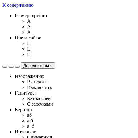
К содержанию
Размер шрифта:
A
A
A
Цвета сайта:
Ц
Ц
Ц
Дополнительно
Изображения:
Включить
Выключить
Ганитура:
Без засечек
С засечками
Кернинг:
aб
a б
a б
Интервал:
Одинарный