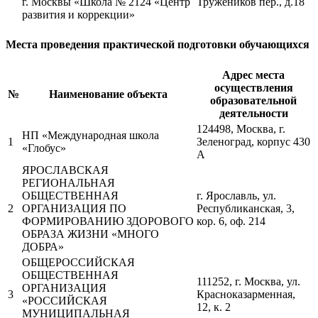
г. Москвы «Школа № 2124 «Центр
Тружеников пер., д.18
развития и коррекции»
Места проведения практической подготовки обучающихся
Адрес места
осуществления
№
Наименование объекта
образовательной
деятельности
124498, Москва, г.
НП «Международная школа
1
Зеленоград, корпус 430
«Глобус»
А
ЯРОСЛАВСКАЯ
РЕГИОНАЛЬНАЯ
ОБЩЕСТВЕННАЯ
г. Ярославль, ул.
2
ОРГАНИЗАЦИЯ ПО
Республиканская, 3,
ФОРМИРОВАНИЮ ЗДОРОВОГО
кор. 6, оф. 214
ОБРАЗА ЖИЗНИ «МНОГО
ДОБРА»
ОБЩЕРОССИЙСКАЯ
ОБЩЕСТВЕННАЯ
111252, г. Москва, ул.
ОРГАНИЗАЦИЯ
3
Красноказарменная,
«РОССИЙСКАЯ
12, к. 2
МУНИЦИПАЛЬНАЯ