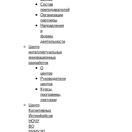
Состав
преподавателей
Организации
партнеры
Направления
и
формы
деятельности
Центр
интеллектуальных
инновационных
разработок
О
центре
Руководители
центра
Курсы,
программы,
лектории
Центр
Когнитивных
Интерфейсов
НОЧУ
ВО
МИИУЭП