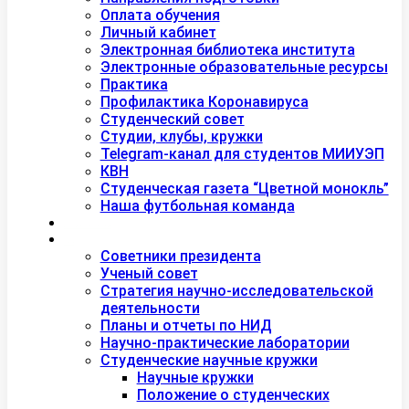
Оплата обучения
Личный кабинет
Электронная библиотека института
Электронные образовательные ресурсы
Практика
Профилактика Коронавируса
Студенческий совет
Студии, клубы, кружки
Telegram-канал для студентов МИИУЭП
КВН
Студенческая газета “Цветной монокль”
Наша футбольная команда
Дополнительное образование
Наука
Советники президента
Ученый совет
Стратегия научно-исследовательской
деятельности
Планы и отчеты по НИД
Научно-практические лаборатории
Студенческие научные кружки
Научные кружки
Положение о студенческих