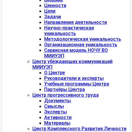
Ценности
Цели
Задачи
Направления деятельности
Научно-практическая
уникальность
Методологическая уникальность
Организационная уникальность
Сервисная модель НОЧУ ВО
МИИУЭП
Центр убеждающих коммуникаций
МИИУЭП
О Центре
Руководители и эксперты
Учебные программы Центра
Партнёры Центра
Центр прогрессивного труда
Документы
Смыслы
Эксперты
Активности
Материалы
Центр Комплексного Развития Личности