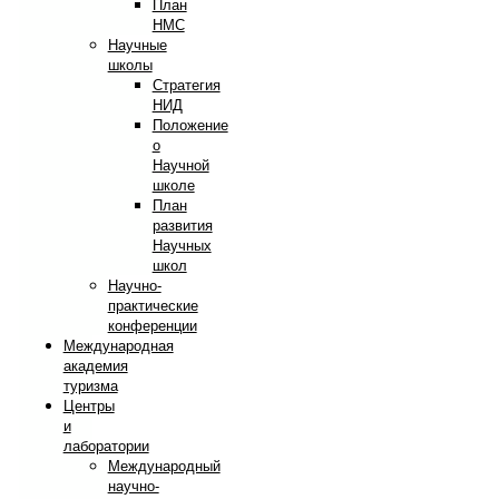
План
НМС
Научные
школы
Стратегия
НИД
Положение
о
Научной
школе
План
развития
Научных
школ
Научно-
практические
конференции
Международная
академия
туризма
Центры
и
лаборатории
Международный
научно-