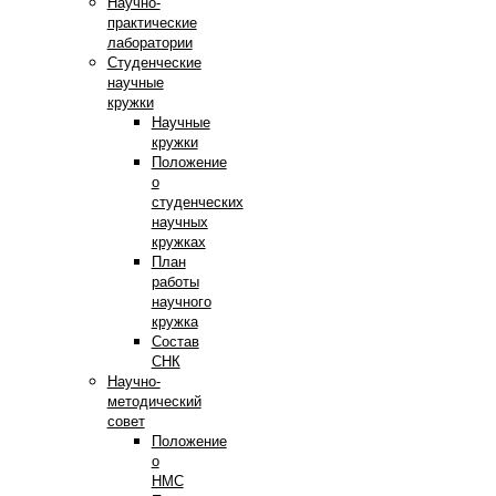
Научно-
практические
лаборатории
Студенческие
научные
кружки
Научные
кружки
Положение
о
студенческих
научных
кружках
План
работы
научного
кружка
Состав
СНК
Научно-
методический
совет
Положение
о
НМС