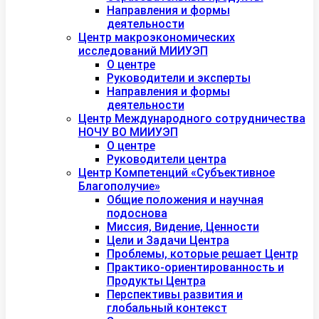
Направления и формы
деятельности
Центр макроэкономических
исследований МИИУЭП
О центре
Руководители и эксперты
Направления и формы
деятельности
Центр Международного сотрудничества
НОЧУ ВО МИИУЭП
О центре
Руководители центра
Центр Компетенций «Субъективное
Благополучие»
Общие положения и научная
подоснова
Миссия, Видение, Ценности
Цели и Задачи Центра
Проблемы, которые решает Центр
Практико-ориентированность и
Продукты Центра
Перспективы развития и
глобальный контекст