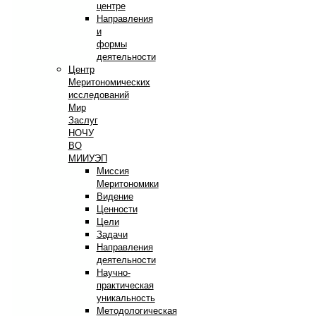
центре
Направления
и
формы
деятельности
Центр
Меритономических
исследований
Мир
Заслуг
НОЧУ
ВО
МИИУЭП
Миссия
Меритономики
Видение
Ценности
Цели
Задачи
Направления
деятельности
Научно-
практическая
уникальность
Методологическая