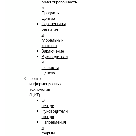
ориентированность
и
Продукты
Центра
Перспективы
развития
и
глобальный
контекст
Заключение
Руководители
и
эксперты
Центра
Центр
информационных
технологий
(ЦИТ)
О
центре
Руководители
центра
Направления
и
формы