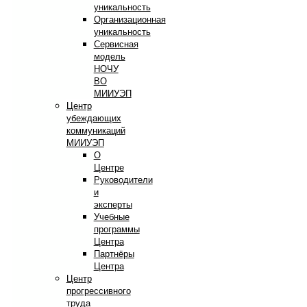
уникальность
Организационная
уникальность
Сервисная
модель
НОЧУ
ВО
МИИУЭП
Центр
убеждающих
коммуникаций
МИИУЭП
О
Центре
Руководители
и
эксперты
Учебные
программы
Центра
Партнёры
Центра
Центр
прогрессивного
труда