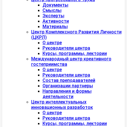
Документы
Смыслы
Эксперты
Активности
Материалы
Центр Комплексного Развития Личности
(ЦКРЛ)
О центре
Руководители центра
Курсы, программы, лектории
Международный центр креативного
гостеприимства
О центре
Руководители центра
Состав преподавателей
Организации партнеры
Направления и формы
деятельности
Центр интеллектуальных
инновационных разработок
О центре
Руководители центра
Курсы, программы, лектории