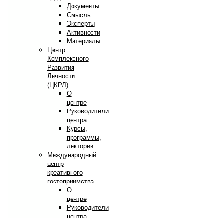
Документы
Смыслы
Эксперты
Активности
Материалы
Центр
Комплексного
Развития
Личности
(ЦКРЛ)
О
центре
Руководители
центра
Курсы,
программы,
лектории
Международный
центр
креативного
гостеприимства
О
центре
Руководители
центра