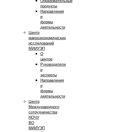
Образовательные
продукты
Направления
и
формы
деятельности
Центр
макроэкономических
исследований
МИИУЭП
О
центре
Руководители
и
эксперты
Направления
и
формы
деятельности
Центр
Международного
сотрудничества
НОЧУ
ВО
МИИУЭП