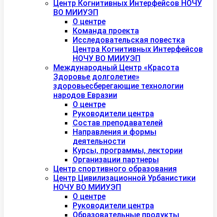
Центр Когнитивных Интерфейсов НОЧУ
ВО МИИУЭП
О центре
Команда проекта
Исследовательская повестка
Центра Когнитивных Интерфейсов
НОЧУ ВО МИИУЭП
Международный Центр «Красота
Здоровье долголетие»
здоровьесберегающие технологии
народов Евразии
О центре
Руководители центра
Состав преподавателей
Направления и формы
деятельности
Курсы, программы, лектории
Организации партнеры
Центр спортивного образования
Центр Цивилизационной Урбанистики
НОЧУ ВО МИИУЭП
О центре
Руководители центра
Образовательные продукты