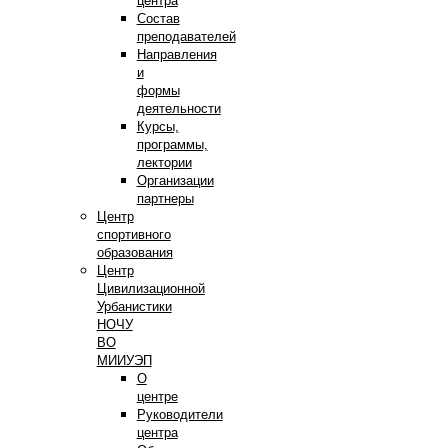
центра
Состав
преподавателей
Направления
и
формы
деятельности
Курсы,
программы,
лектории
Организации
партнеры
Центр
спортивного
образования
Центр
Цивилизационной
Урбанистики
НОЧУ
ВО
МИИУЭП
О
центре
Руководители
центра