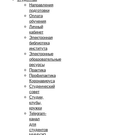
Направления
подготовки
Оплата
обучения
Личный
кабинет
Электронная
библиотека
института
Электронные
образовательные
ресурсы
Практика
Профилактика
Коронавируса
Студенческий
совет
Студии,
клубы,
кружки
Telegram-
канал
для
студентов