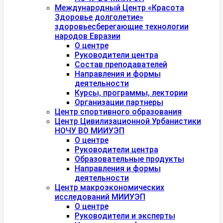
Международный Центр «Красота
Здоровье долголетие»
здоровьесберегающие технологии
народов Евразии
О центре
Руководители центра
Состав преподавателей
Направления и формы
деятельности
Курсы, программы, лектории
Организации партнеры
Центр спортивного образования
Центр Цивилизационной Урбанистики
НОЧУ ВО МИИУЭП
О центре
Руководители центра
Образовательные продукты
Направления и формы
деятельности
Центр макроэкономических
исследований МИИУЭП
О центре
Руководители и эксперты