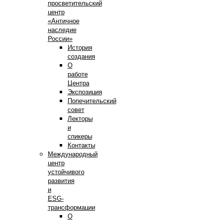
просветительский
центр
«Античное
наследие
России»
История
создания
О
работе
Центра
Экспозиция
Попечительский
совет
Лекторы
и
спикеры
Контакты
Международный
центр
устойчивого
развития
и
ESG-
трансформации
О