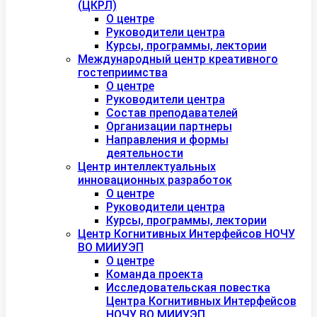
(ЦКРЛ)
О центре
Руководители центра
Курсы, программы, лектории
Международный центр креативного
гостеприимства
О центре
Руководители центра
Состав преподавателей
Организации партнеры
Направления и формы
деятельности
Центр интеллектуальных
инновационных разработок
О центре
Руководители центра
Курсы, программы, лектории
Центр Когнитивных Интерфейсов НОЧУ
ВО МИИУЭП
О центре
Команда проекта
Исследовательская повестка
Центра Когнитивных Интерфейсов
НОЧУ ВО МИИУЭП