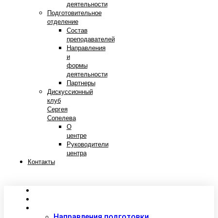
деятельности
Подготовительное
отделение
Состав
преподавателей
Направления
и
формы
деятельности
Партнеры
Дискуссионный
клуб
Сергея
Сопелева
О
центре
Руководители
центра
Контакты
Сведения об образовательной организации
Абитуриентам
Студентам
Направления подготовки