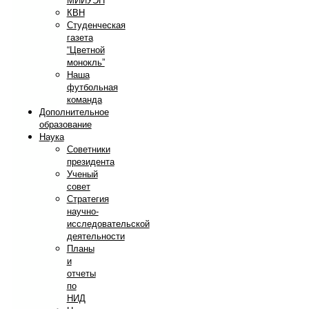
МИИУЭП
КВН
Студенческая
газета
“Цветной
монокль”
Наша
футбольная
команда
Дополнительное
образование
Наука
Советники
президента
Ученый
совет
Стратегия
научно-
исследовательской
деятельности
Планы
и
отчеты
по
НИД