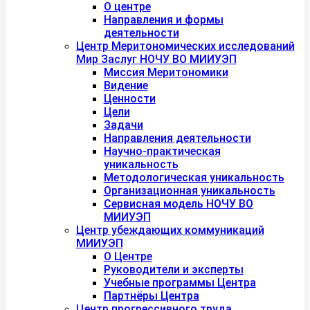
О центре
Направления и формы
деятельности
Центр Меритономических исследований
Мир Заслуг НОЧУ ВО МИИУЭП
Миссия Меритономики
Видение
Ценности
Цели
Задачи
Направления деятельности
Научно-практическая
уникальность
Методологическая уникальность
Организационная уникальность
Сервисная модель НОЧУ ВО
МИИУЭП
Центр убеждающих коммуникаций
МИИУЭП
О Центре
Руководители и эксперты
Учебные программы Центра
Партнёры Центра
Центр прогрессивного труда