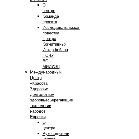
О
центре
Команда
проекта
Исследовательская
повестка
Центра
Когнитивных
Интерфейсов
НОЧУ
ВО
МИИУЭП
Международный
Центр
«Красота
Здоровье
долголетие»
здоровьесберегающие
технологии
народов
Евразии
О
центре
Руководители