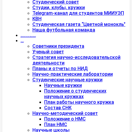
Студенческий совет
Студии, клубы, кружки
Telegram-канал для студентов МИИУЭП
КВН
Студенческая газета “Цветной монокль”
Наша футбольная команда
Дополнительное образование
Наука
Советники президента
Ученый совет
Стратегия научно-исследовательской
деятельности
Планы и отчеты по НИД
Научно-практические лаборатории
Студенческие научные кружки
Научные кружки
Положение о студенческих
научных кружках
План работы научного кружка
Состав СНК
Научно-методический совет
Положение о НМС
План НМС
Научные школы