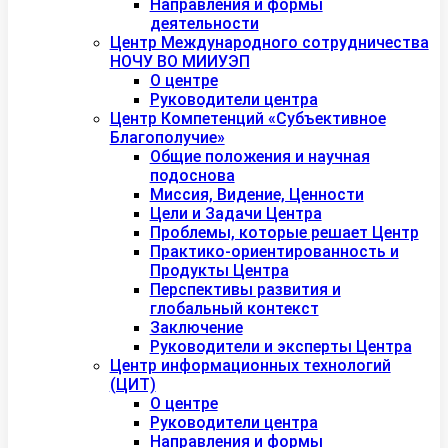
Направления и формы
деятельности
Центр Международного сотрудничества
НОЧУ ВО МИИУЭП
О центре
Руководители центра
Центр Компетенций «Субъективное
Благополучие»
Общие положения и научная
подоснова
Миссия, Видение, Ценности
Цели и Задачи Центра
Проблемы, которые решает Центр
Практико-ориентированность и
Продукты Центра
Перспективы развития и
глобальный контекст
Заключение
Руководители и эксперты Центра
Центр информационных технологий
(ЦИТ)
О центре
Руководители центра
Направления и формы