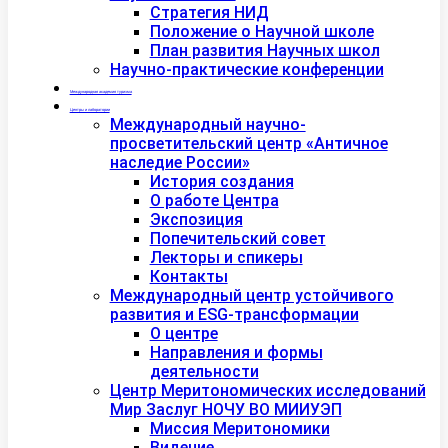
Стратегия НИД
Положение о Научной школе
План развития Научных школ
Научно-практические конференции
Международная академия туризма
Центры и лаборатории
Международный научно-
просветительский центр «Античное
наследие России»
История создания
О работе Центра
Экспозиция
Попечительский совет
Лекторы и спикеры
Контакты
Международный центр устойчивого
развития и ESG-трансформации
О центре
Направления и формы
деятельности
Центр Меритономических исследований
Мир Заслуг НОЧУ ВО МИИУЭП
Миссия Меритономики
Видение