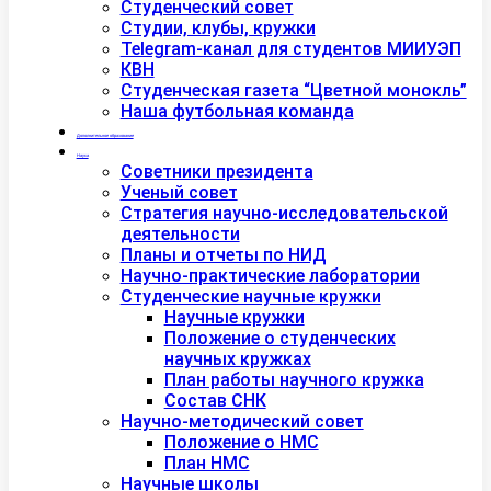
Студенческий совет
Студии, клубы, кружки
Telegram-канал для студентов МИИУЭП
КВН
Студенческая газета “Цветной монокль”
Наша футбольная команда
Дополнительное образование
Наука
Советники президента
Ученый совет
Стратегия научно-исследовательской
деятельности
Планы и отчеты по НИД
Научно-практические лаборатории
Студенческие научные кружки
Научные кружки
Положение о студенческих
научных кружках
План работы научного кружка
Состав СНК
Научно-методический совет
Положение о НМС
План НМС
Научные школы