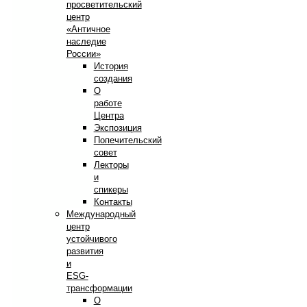
просветительский
центр
«Античное
наследие
России»
История
создания
О
работе
Центра
Экспозиция
Попечительский
совет
Лекторы
и
спикеры
Контакты
Международный
центр
устойчивого
развития
и
ESG-
трансформации
О