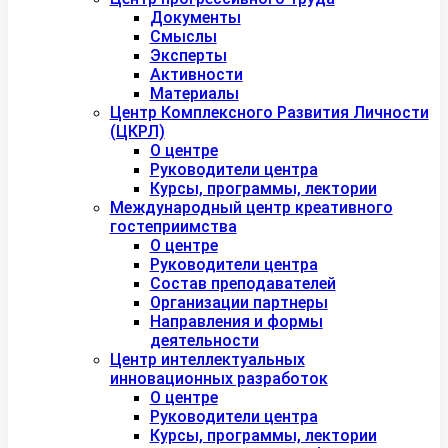
Документы
Смыслы
Эксперты
Активности
Материалы
Центр Комплексного Развития Личности
(ЦКРЛ)
О центре
Руководители центра
Курсы, программы, лектории
Международный центр креативного
гостеприимства
О центре
Руководители центра
Состав преподавателей
Организации партнеры
Направления и формы
деятельности
Центр интеллектуальных
инновационных разработок
О центре
Руководители центра
Курсы, программы, лектории