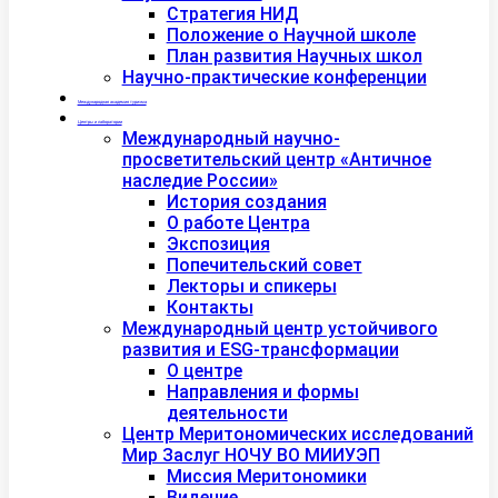
Стратегия НИД
Положение о Научной школе
План развития Научных школ
Научно-практические конференции
Международная академия туризма
Центры и лаборатории
Международный научно-
просветительский центр «Античное
наследие России»
История создания
О работе Центра
Экспозиция
Попечительский совет
Лекторы и спикеры
Контакты
Международный центр устойчивого
развития и ESG-трансформации
О центре
Направления и формы
деятельности
Центр Меритономических исследований
Мир Заслуг НОЧУ ВО МИИУЭП
Миссия Меритономики
Видение