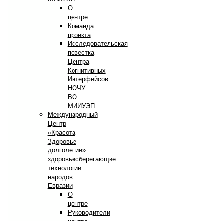
О
центре
Команда
проекта
Исследовательская
повестка
Центра
Когнитивных
Интерфейсов
НОЧУ
ВО
МИИУЭП
Международный
Центр
«Красота
Здоровье
долголетие»
здоровьесберегающие
технологии
народов
Евразии
О
центре
Руководители