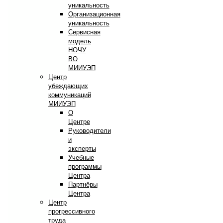
уникальность
Организационная
уникальность
Сервисная
модель
НОЧУ
ВО
МИИУЭП
Центр
убеждающих
коммуникаций
МИИУЭП
О
Центре
Руководители
и
эксперты
Учебные
программы
Центра
Партнёры
Центра
Центр
прогрессивного
труда