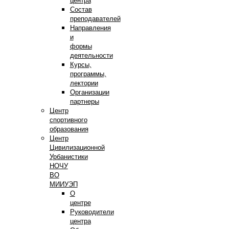
центра
Состав
преподавателей
Направления
и
формы
деятельности
Курсы,
программы,
лектории
Организации
партнеры
Центр
спортивного
образования
Центр
Цивилизационной
Урбанистики
НОЧУ
ВО
МИИУЭП
О
центре
Руководители
центра