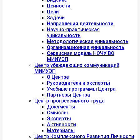
Ценности
Цели
Задачи
Направления деятельности
Научно-практическая
уникальность
Методологическая уникальность
Организационная уникальность
Сервисная модель НОЧУ ВО
МИИУЭП
Центр убеждающих коммуникаций
МИИУЭП
О Центре
Руководители и эксперты
Учебные программы Центра
Партнёры Центра
Центр прогрессивного труда
Документы
Смыслы
Эксперты
Активности
Материалы
Центр Комплексного Развития Личности