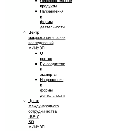
Образовательные
продукты
Направления
и
формы
деятельности
Центр
макроэкономических
исследований
МИИУЭП
О
центре
Руководители
и
эксперты
Направления
и
формы
деятельности
Центр
Международного
сотрудничества
НОЧУ
ВО
МИИУЭП