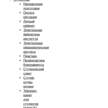
Направления
подготовки
Оплата
обучения
Личный
кабинет
Электронная
библиотека
института
Электронные
образовательные
ресурсы
Практика
Профилактика
Коронавируса
Студенческий
совет
Студии,
клубы,
кружки
Telegram-
канал
для
студентов