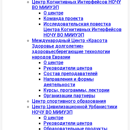
Центр Когнитивных Интерфейсов НОЧУ
ВО МИИУЭП
О центре
Команда проекта
Исследовательская повестка
Центра Когнитивных Интерфейсов
НОЧУ ВО МИИУЭП
Международный Центр «Красота
Здоровье долголетие»
здоровьесберегающие технологии
народов Евразии
О центре
Руководители центра
Состав преподавателей
Направления и формы
деятельности
Курсы, программы, лектории
Организации партнеры
Центр спортивного образования
Центр Цивилизационной Урбанистики
НОЧУ ВО МИИУЭП
О центре
Руководители центра
Образовательные продукты