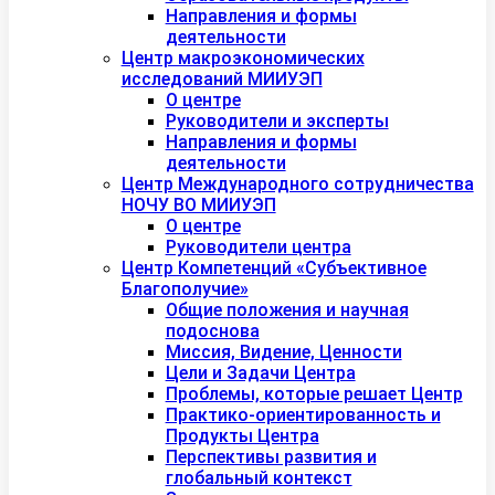
Направления и формы
деятельности
Центр макроэкономических
исследований МИИУЭП
О центре
Руководители и эксперты
Направления и формы
деятельности
Центр Международного сотрудничества
НОЧУ ВО МИИУЭП
О центре
Руководители центра
Центр Компетенций «Субъективное
Благополучие»
Общие положения и научная
подоснова
Миссия, Видение, Ценности
Цели и Задачи Центра
Проблемы, которые решает Центр
Практико-ориентированность и
Продукты Центра
Перспективы развития и
глобальный контекст