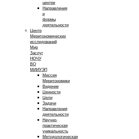
центре
Направления
и
формы
деятельности
Центр
Меритономических
исследований
Мир
Заслуг
НОЧУ
ВО
МИИУЭП
Миссия
Меритономики
Видение
Ценности
Цели
Задачи
Направления
деятельности
Научно-
практическая
уникальность
Методологическая