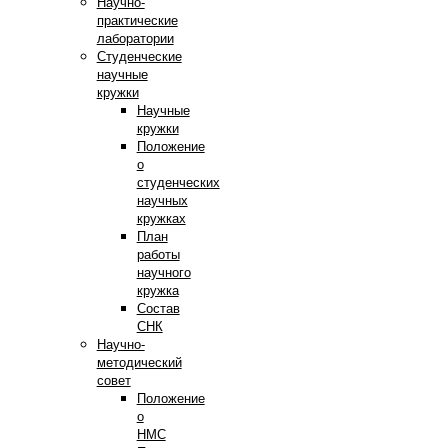
Научно-
практические
лаборатории
Студенческие
научные
кружки
Научные
кружки
Положение
о
студенческих
научных
кружках
План
работы
научного
кружка
Состав
СНК
Научно-
методический
совет
Положение
о
НМС