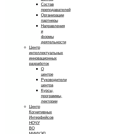
Состав
преподавателей
Организации
партнеры
Направления
и
формы
деятельности
Центр
интеллектуальных
инновационных
разработок
О
центре
Руководители
центра
Курсы,
программы,
лектории
Центр
Когнитивных
Интерфейсов
НОЧУ
ВО
МИИУЭП