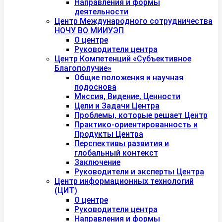
Направления и формы
деятельности
Центр Международного сотрудничества
НОЧУ ВО МИИУЭП
О центре
Руководители центра
Центр Компетенций «Субъективное
Благополучие»
Общие положения и научная
подоснова
Миссия, Видение, Ценности
Цели и Задачи Центра
Проблемы, которые решает Центр
Практико-ориентированность и
Продукты Центра
Перспективы развития и
глобальный контекст
Заключение
Руководители и эксперты Центра
Центр информационных технологий
(ЦИТ)
О центре
Руководители центра
Направления и формы