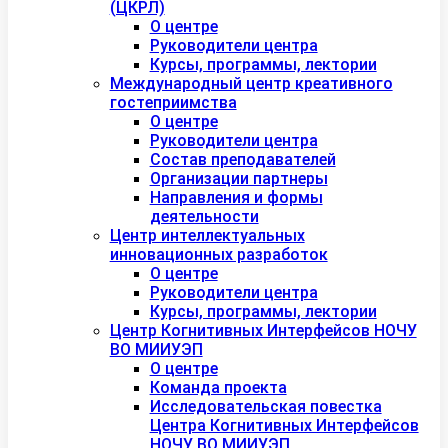
(ЦКРЛ)
О центре
Руководители центра
Курсы, программы, лектории
Международный центр креативного
гостеприимства
О центре
Руководители центра
Состав преподавателей
Организации партнеры
Направления и формы
деятельности
Центр интеллектуальных
инновационных разработок
О центре
Руководители центра
Курсы, программы, лектории
Центр Когнитивных Интерфейсов НОЧУ
ВО МИИУЭП
О центре
Команда проекта
Исследовательская повестка
Центра Когнитивных Интерфейсов
НОЧУ ВО МИИУЭП