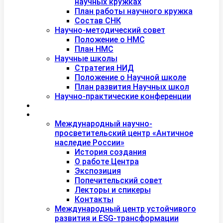
научных кружках
План работы научного кружка
Состав СНК
Научно-методический совет
Положение о НМС
План НМС
Научные школы
Стратегия НИД
Положение о Научной школе
План развития Научных школ
Научно-практические конференции
Международная академия туризма
Центры и лаборатории
Международный научно-
просветительский центр «Античное
наследие России»
История создания
О работе Центра
Экспозиция
Попечительский совет
Лекторы и спикеры
Контакты
Международный центр устойчивого
развития и ESG-трансформации