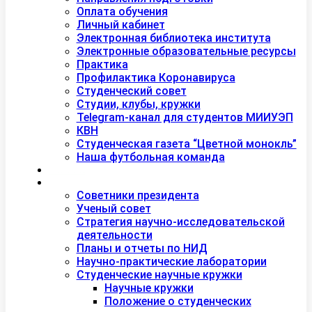
Оплата обучения
Личный кабинет
Электронная библиотека института
Электронные образовательные ресурсы
Практика
Профилактика Коронавируса
Студенческий совет
Студии, клубы, кружки
Telegram-канал для студентов МИИУЭП
КВН
Студенческая газета “Цветной монокль”
Наша футбольная команда
Дополнительное образование
Наука
Советники президента
Ученый совет
Стратегия научно-исследовательской
деятельности
Планы и отчеты по НИД
Научно-практические лаборатории
Студенческие научные кружки
Научные кружки
Положение о студенческих