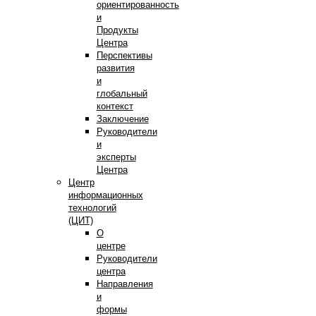
ориентированность
и
Продукты
Центра
Перспективы
развития
и
глобальный
контекст
Заключение
Руководители
и
эксперты
Центра
Центр
информационных
технологий
(ЦИТ)
О
центре
Руководители
центра
Направления
и
формы