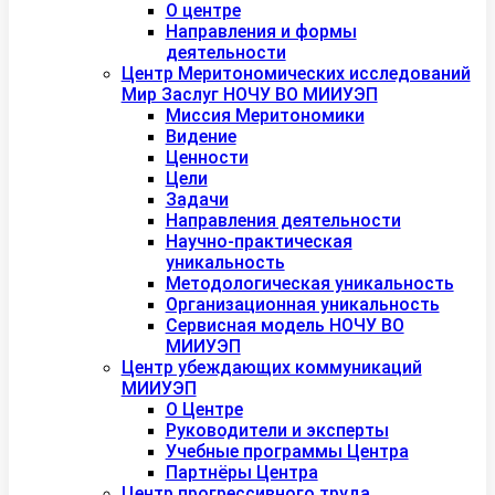
О центре
Направления и формы
деятельности
Центр Меритономических исследований
Мир Заслуг НОЧУ ВО МИИУЭП
Миссия Меритономики
Видение
Ценности
Цели
Задачи
Направления деятельности
Научно-практическая
уникальность
Методологическая уникальность
Организационная уникальность
Сервисная модель НОЧУ ВО
МИИУЭП
Центр убеждающих коммуникаций
МИИУЭП
О Центре
Руководители и эксперты
Учебные программы Центра
Партнёры Центра
Центр прогрессивного труда