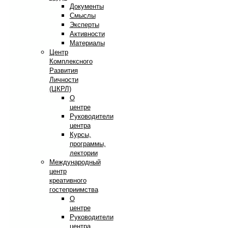
Документы
Смыслы
Эксперты
Активности
Материалы
Центр
Комплексного
Развития
Личности
(ЦКРЛ)
О
центре
Руководители
центра
Курсы,
программы,
лектории
Международный
центр
креативного
гостеприимства
О
центре
Руководители
центра