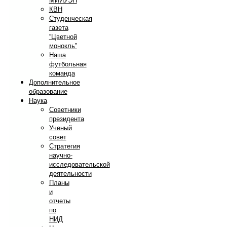
МИИУЭП
КВН
Студенческая
газета
“Цветной
монокль”
Наша
футбольная
команда
Дополнительное
образование
Наука
Советники
президента
Ученый
совет
Стратегия
научно-
исследовательской
деятельности
Планы
и
отчеты
по
НИД