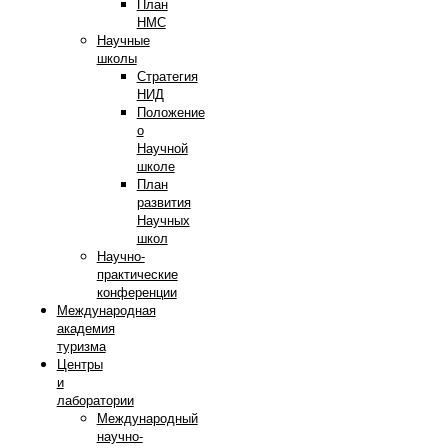
План
НМС
Научные
школы
Стратегия
НИД
Положение
о
Научной
школе
План
развития
Научных
школ
Научно-
практические
конференции
Международная
академия
туризма
Центры
и
лаборатории
Международный
научно-