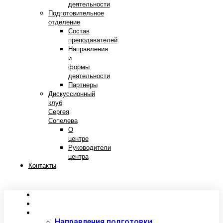
деятельности
Подготовительное
отделение
Состав
преподавателей
Направления
и
формы
деятельности
Партнеры
Дискуссионный
клуб
Сергея
Сопелева
О
центре
Руководители
центра
Контакты
Сведения об образовательной организации
Абитуриентам
Студентам
Направления подготовки