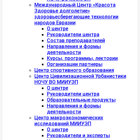
Международный Центр «Красота
Здоровье долголетие»
здоровьесберегающие технологии
народов Евразии
О центре
Руководители центра
Состав преподавателей
Направления и формы
деятельности
Курсы, программы, лектории
Организации партнеры
Центр спортивного образования
Центр Цивилизационной Урбанистики
НОЧУ ВО МИИУЭП
О центре
Руководители центра
Образовательные продукты
Направления и формы
деятельности
Центр макроэкономических
исследований МИИУЭП
О центре
Руководители и эксперты