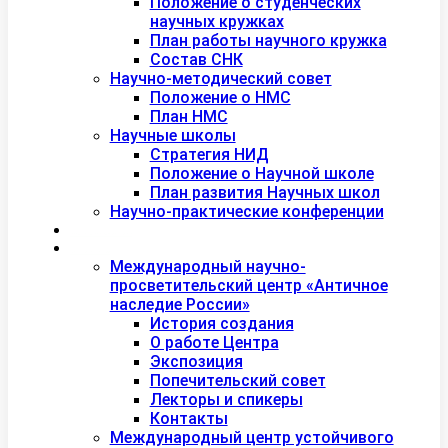
Положение о студенческих
научных кружках
План работы научного кружка
Состав СНК
Научно-методический совет
Положение о НМС
План НМС
Научные школы
Стратегия НИД
Положение о Научной школе
План развития Научных школ
Научно-практические конференции
Международная академия туризма
Центры и лаборатории
Международный научно-
просветительский центр «Античное
наследие России»
История создания
О работе Центра
Экспозиция
Попечительский совет
Лекторы и спикеры
Контакты
Международный центр устойчивого