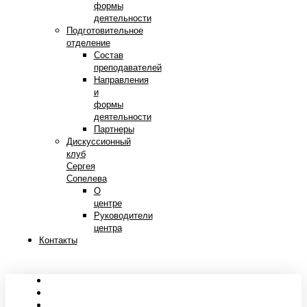
формы
деятельности
Подготовительное
отделение
Состав
преподавателей
Направления
и
формы
деятельности
Партнеры
Дискуссионный
клуб
Сергея
Сопелева
О
центре
Руководители
центра
Контакты
Сведения об образовательной организации
Абитуриентам