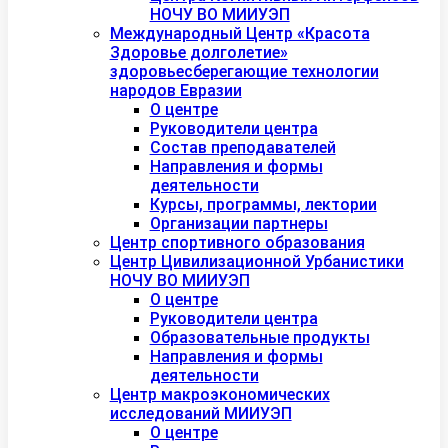
НОЧУ ВО МИИУЭП
Международный Центр «Красота
Здоровье долголетие»
здоровьесберегающие технологии
народов Евразии
О центре
Руководители центра
Состав преподавателей
Направления и формы
деятельности
Курсы, программы, лектории
Организации партнеры
Центр спортивного образования
Центр Цивилизационной Урбанистики
НОЧУ ВО МИИУЭП
О центре
Руководители центра
Образовательные продукты
Направления и формы
деятельности
Центр макроэкономических
исследований МИИУЭП
О центре