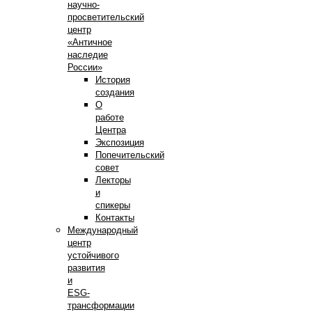
научно-
просветительский
центр
«Античное
наследие
России»
История
создания
О
работе
Центра
Экспозиция
Попечительский
совет
Лекторы
и
спикеры
Контакты
Международный
центр
устойчивого
развития
и
ESG-
трансформации