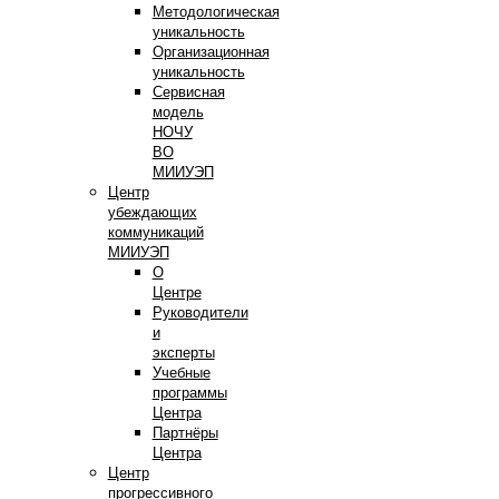
Методологическая
уникальность
Организационная
уникальность
Сервисная
модель
НОЧУ
ВО
МИИУЭП
Центр
убеждающих
коммуникаций
МИИУЭП
О
Центре
Руководители
и
эксперты
Учебные
программы
Центра
Партнёры
Центра
Центр
прогрессивного