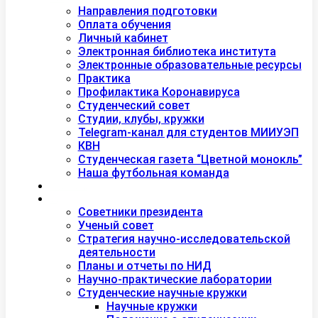
Студентам
Направления подготовки
Оплата обучения
Личный кабинет
Электронная библиотека института
Электронные образовательные ресурсы
Практика
Профилактика Коронавируса
Студенческий совет
Студии, клубы, кружки
Telegram-канал для студентов МИИУЭП
КВН
Студенческая газета “Цветной монокль”
Наша футбольная команда
Дополнительное образование
Наука
Советники президента
Ученый совет
Стратегия научно-исследовательской
деятельности
Планы и отчеты по НИД
Научно-практические лаборатории
Студенческие научные кружки
Научные кружки