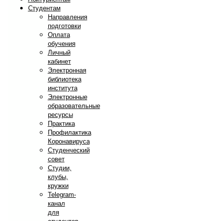
Студентам
Направления
подготовки
Оплата
обучения
Личный
кабинет
Электронная
библиотека
института
Электронные
образовательные
ресурсы
Практика
Профилактика
Коронавируса
Студенческий
совет
Студии,
клубы,
кружки
Telegram-
канал
для