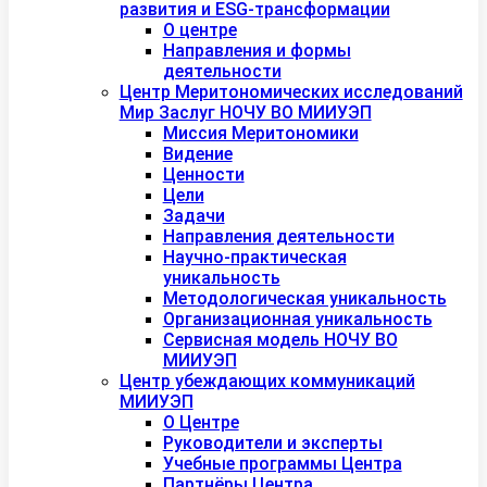
развития и ESG-трансформации
О центре
Направления и формы
деятельности
Центр Меритономических исследований
Мир Заслуг НОЧУ ВО МИИУЭП
Миссия Меритономики
Видение
Ценности
Цели
Задачи
Направления деятельности
Научно-практическая
уникальность
Методологическая уникальность
Организационная уникальность
Сервисная модель НОЧУ ВО
МИИУЭП
Центр убеждающих коммуникаций
МИИУЭП
О Центре
Руководители и эксперты
Учебные программы Центра
Партнёры Центра