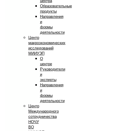
центра
Образовательные
продукты
Направления
и
формы
деятельности
Центр
макроэкономических
исследований
МИИУЭП
О
центре
Руководители
и
эксперты
Направления
и
формы
деятельности
Центр
Международного
сотрудничества
НОЧУ
ВО