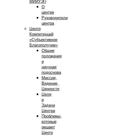
МИИУЭП
О
центре
Руководители
центра
Центр
Компетенций
«Субъективное
Благополучие»
Общие
положения
и
научная
подоснова
Миссия,
Видение,
Ценности
Цели
и
Задачи
Центра
Проблемы,
которые
решает
Центр