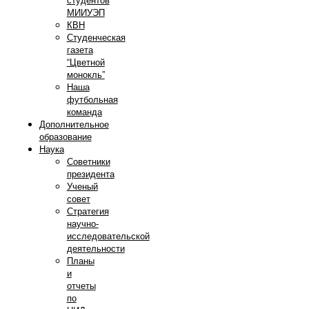
студентов
МИИУЭП
КВН
Студенческая
газета
“Цветной
монокль”
Наша
футбольная
команда
Дополнительное
образование
Наука
Советники
президента
Ученый
совет
Стратегия
научно-
исследовательской
деятельности
Планы
и
отчеты
по