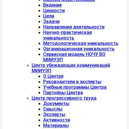
Видение
Ценности
Цели
Задачи
Направления деятельности
Научно-практическая
уникальность
Методологическая уникальность
Организационная уникальность
Сервисная модель НОЧУ ВО
МИИУЭП
Центр убеждающих коммуникаций
МИИУЭП
О Центре
Руководители и эксперты
Учебные программы Центра
Партнёры Центра
Центр прогрессивного труда
Документы
Смыслы
Эксперты
Активности
Материалы