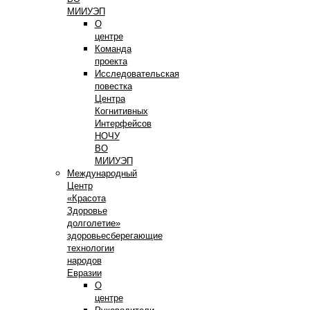
МИИУЭП
О
центре
Команда
проекта
Исследовательская
повестка
Центра
Когнитивных
Интерфейсов
НОЧУ
ВО
МИИУЭП
Международный
Центр
«Красота
Здоровье
долголетие»
здоровьесберегающие
технологии
народов
Евразии
О
центре