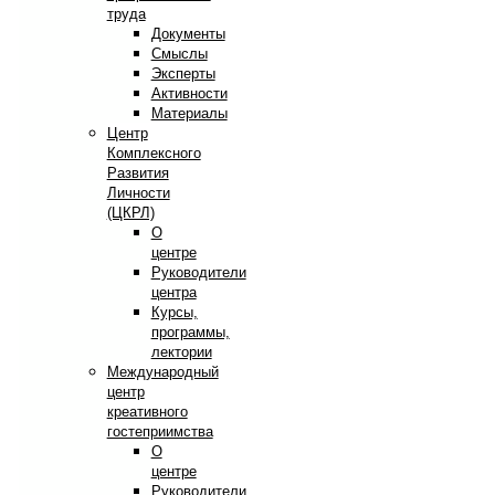
труда
Документы
Смыслы
Эксперты
Активности
Материалы
Центр
Комплексного
Развития
Личности
(ЦКРЛ)
О
центре
Руководители
центра
Курсы,
программы,
лектории
Международный
центр
креативного
гостеприимства
О
центре
Руководители