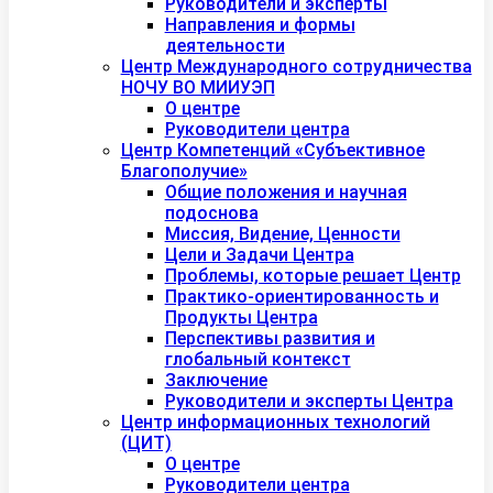
Руководители и эксперты
Направления и формы
деятельности
Центр Международного сотрудничества
НОЧУ ВО МИИУЭП
О центре
Руководители центра
Центр Компетенций «Субъективное
Благополучие»
Общие положения и научная
подоснова
Миссия, Видение, Ценности
Цели и Задачи Центра
Проблемы, которые решает Центр
Практико-ориентированность и
Продукты Центра
Перспективы развития и
глобальный контекст
Заключение
Руководители и эксперты Центра
Центр информационных технологий
(ЦИТ)
О центре
Руководители центра