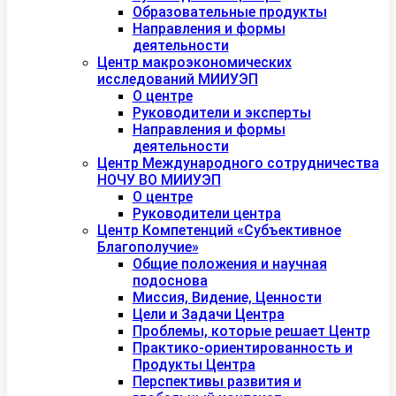
Образовательные продукты
Направления и формы
деятельности
Центр макроэкономических
исследований МИИУЭП
О центре
Руководители и эксперты
Направления и формы
деятельности
Центр Международного сотрудничества
НОЧУ ВО МИИУЭП
О центре
Руководители центра
Центр Компетенций «Субъективное
Благополучие»
Общие положения и научная
подоснова
Миссия, Видение, Ценности
Цели и Задачи Центра
Проблемы, которые решает Центр
Практико-ориентированность и
Продукты Центра
Перспективы развития и