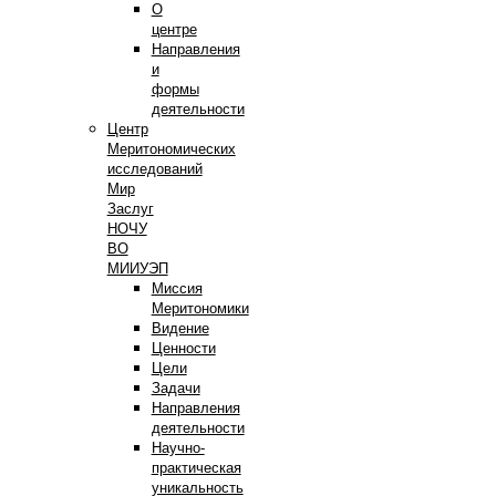
О
центре
Направления
и
формы
деятельности
Центр
Меритономических
исследований
Мир
Заслуг
НОЧУ
ВО
МИИУЭП
Миссия
Меритономики
Видение
Ценности
Цели
Задачи
Направления
деятельности
Научно-
практическая
уникальность