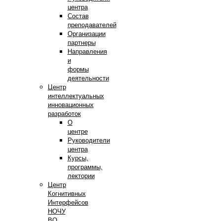
центра
Состав
преподавателей
Организации
партнеры
Направления
и
формы
деятельности
Центр
интеллектуальных
инновационных
разработок
О
центре
Руководители
центра
Курсы,
программы,
лектории
Центр
Когнитивных
Интерфейсов
НОЧУ
ВО