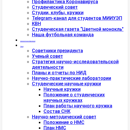
Профилактика Коронавируса
Студенческий совет
Студии, клубы, кружки
Telegram-канал для студентов МИИУЭП
КВН
Студенческая газета “Цветной монокль”
Наша футбольная команда
Дополнительное образование
Наука
Советники президента
Ученый совет
Стратегия научно-исследовательской
деятельности
Планы и отчеты по НИД
Научно-практические лаборатории
Студенческие научные кружки
Научные кружки
Положение о студенческих
научных кружках
План работы научного кружка
Состав СНК
Научно-методический совет
Положение о НМС
План НМС