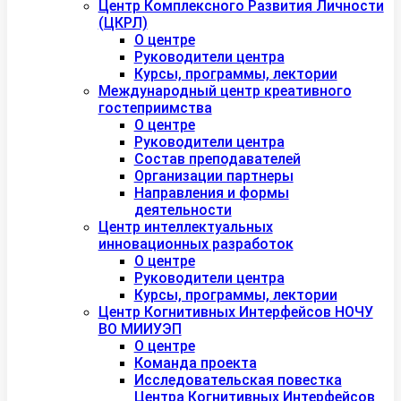
Центр Комплексного Развития Личности
(ЦКРЛ)
О центре
Руководители центра
Курсы, программы, лектории
Международный центр креативного
гостеприимства
О центре
Руководители центра
Состав преподавателей
Организации партнеры
Направления и формы
деятельности
Центр интеллектуальных
инновационных разработок
О центре
Руководители центра
Курсы, программы, лектории
Центр Когнитивных Интерфейсов НОЧУ
ВО МИИУЭП
О центре
Команда проекта
Исследовательская повестка
Центра Когнитивных Интерфейсов