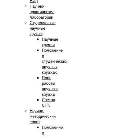
НИД
Научно-
практические
лаборатории
Студенческие
научные
кружки
Научные
кружки
Положение
о
студенческих
научных
кружках
План
работы
научного
кружка
Состав
СНК
Научно-
методический
совет
Положение
о