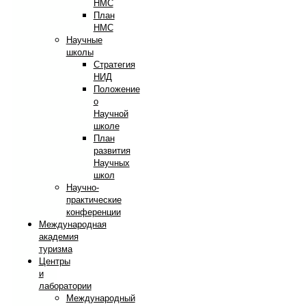
НМС
План
НМС
Научные
школы
Стратегия
НИД
Положение
о
Научной
школе
План
развития
Научных
школ
Научно-
практические
конференции
Международная
академия
туризма
Центры
и
лаборатории
Международный