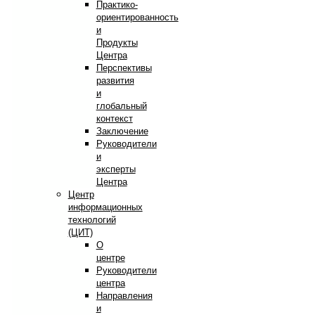
Практико-
ориентированность
и
Продукты
Центра
Перспективы
развития
и
глобальный
контекст
Заключение
Руководители
и
эксперты
Центра
Центр
информационных
технологий
(ЦИТ)
О
центре
Руководители
центра
Направления
и