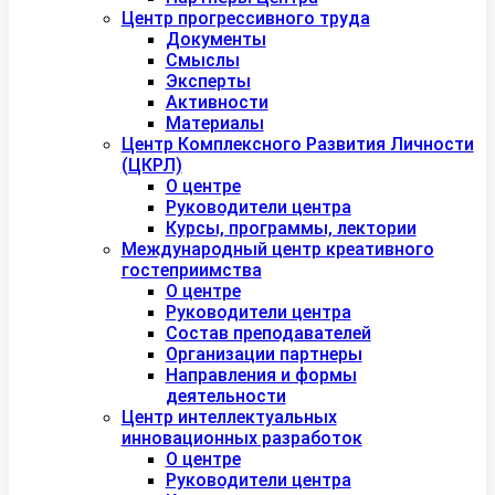
Центр прогрессивного труда
Документы
Смыслы
Эксперты
Активности
Материалы
Центр Комплексного Развития Личности
(ЦКРЛ)
О центре
Руководители центра
Курсы, программы, лектории
Международный центр креативного
гостеприимства
О центре
Руководители центра
Состав преподавателей
Организации партнеры
Направления и формы
деятельности
Центр интеллектуальных
инновационных разработок
О центре
Руководители центра