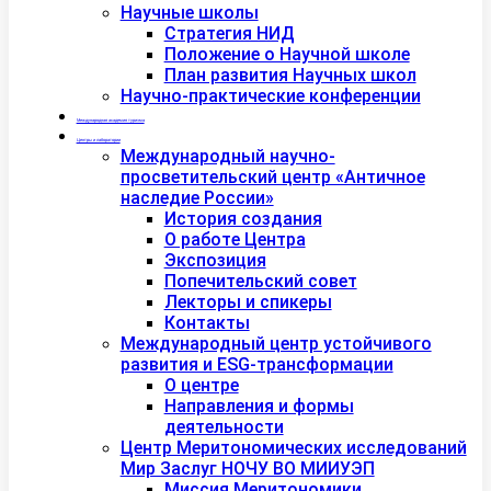
Научные школы
Стратегия НИД
Положение о Научной школе
План развития Научных школ
Научно-практические конференции
Международная академия туризма
Центры и лаборатории
Международный научно-
просветительский центр «Античное
наследие России»
История создания
О работе Центра
Экспозиция
Попечительский совет
Лекторы и спикеры
Контакты
Международный центр устойчивого
развития и ESG-трансформации
О центре
Направления и формы
деятельности
Центр Меритономических исследований
Мир Заслуг НОЧУ ВО МИИУЭП
Миссия Меритономики