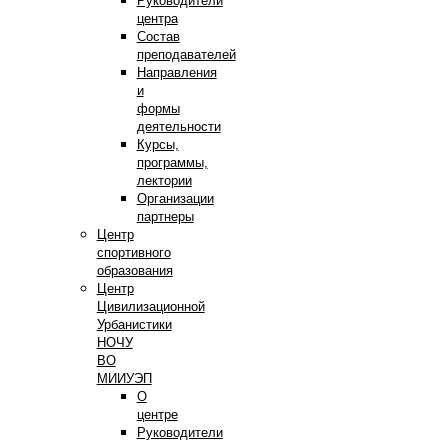
Руководители
центра
Состав
преподавателей
Направления
и
формы
деятельности
Курсы,
программы,
лектории
Организации
партнеры
Центр
спортивного
образования
Центр
Цивилизационной
Урбанистики
НОЧУ
ВО
МИИУЭП
О
центре
Руководители