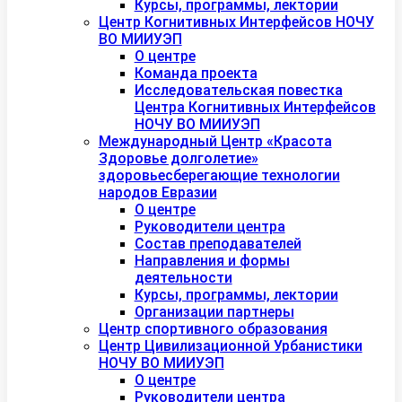
Курсы, программы, лектории
Центр Когнитивных Интерфейсов НОЧУ
ВО МИИУЭП
О центре
Команда проекта
Исследовательская повестка
Центра Когнитивных Интерфейсов
НОЧУ ВО МИИУЭП
Международный Центр «Красота
Здоровье долголетие»
здоровьесберегающие технологии
народов Евразии
О центре
Руководители центра
Состав преподавателей
Направления и формы
деятельности
Курсы, программы, лектории
Организации партнеры
Центр спортивного образования
Центр Цивилизационной Урбанистики
НОЧУ ВО МИИУЭП
О центре
Руководители центра