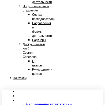
деятельности
Подготовительное
отделение
Состав
преподавателей
Направления
и
формы
деятельности
Партнеры
Дискуссионный
клуб
Сергея
Сопелева
О
центре
Руководители
центра
Контакты
Сведения об образовательной организации
Абитуриентам
Студентам
Направления подготовки