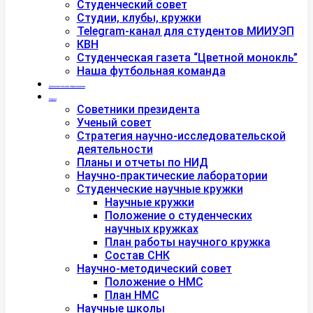
Студенческий совет
Студии, клубы, кружки
Telegram-канал для студентов МИИУЭП
КВН
Студенческая газета “Цветной монокль”
Наша футбольная команда
Дополнительное образование
Наука
Советники президента
Ученый совет
Стратегия научно-исследовательской
деятельности
Планы и отчеты по НИД
Научно-практические лаборатории
Студенческие научные кружки
Научные кружки
Положение о студенческих
научных кружках
План работы научного кружка
Состав СНК
Научно-методический совет
Положение о НМС
План НМС
Научные школы