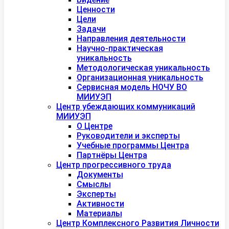
Ценности
Цели
Задачи
Направления деятельности
Научно-практическая
уникальность
Методологическая уникальность
Организационная уникальность
Сервисная модель НОЧУ ВО
МИИУЭП
Центр убеждающих коммуникаций
МИИУЭП
О Центре
Руководители и эксперты
Учебные программы Центра
Партнёры Центра
Центр прогрессивного труда
Документы
Смыслы
Эксперты
Активности
Материалы
Центр Комплексного Развития Личности