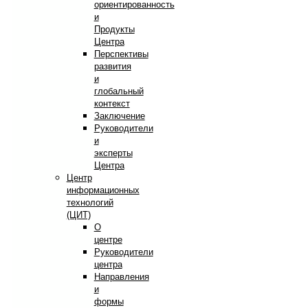
ориентированность
и
Продукты
Центра
Перспективы
развития
и
глобальный
контекст
Заключение
Руководители
и
эксперты
Центра
Центр
информационных
технологий
(ЦИТ)
О
центре
Руководители
центра
Направления
и
формы