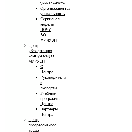
уникальность
Организационная
уникальность
Сервисная
модель
НОЧУ
ВО
МИИУЭП
Центр
убеждающих
коммуникаций
МИИУЭП
О
Центре
Руководители
и
эксперты
Учебные
программы
Центра
Партнёры
Центра
Центр
прогрессивного
труда