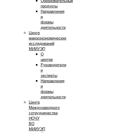
Образовательные
продукты
Направления
и
формы
деятельности
Центр
макроэкономических
исследований
МИИУЭП
О
центре
Руководители
и
эксперты
Направления
и
формы
деятельности
Центр
Международного
сотрудничества
НОЧУ
ВО
МИИУЭП