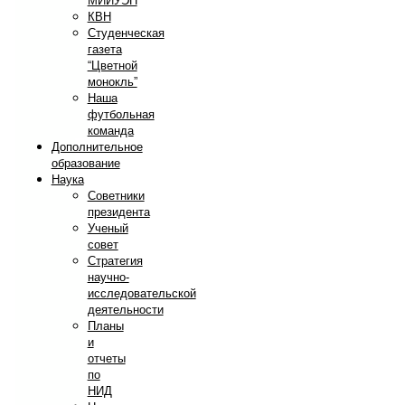
МИИУЭП
КВН
Студенческая
газета
“Цветной
монокль”
Наша
футбольная
команда
Дополнительное
образование
Наука
Советники
президента
Ученый
совет
Стратегия
научно-
исследовательской
деятельности
Планы
и
отчеты
по
НИД