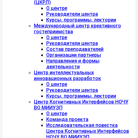
(ЦКРЛ)
О центре
Руководители центра
Курсы, программы, лектории
Международный центр креативного
гостеприимства
О центре
Руководители центра
Состав преподавателей
Организации партнеры
Направления и формы
деятельности
Центр интеллектуальных
инновационных разработок
О центре
Руководители центра
Курсы, программы, лектории
Центр Когнитивных Интерфейсов НОЧУ
ВО МИИУЭП
О центре
Команда проекта
Исследовательская повестка
Центра Когнитивных Интерфейсов
НОЧУ ВО МИИУЭП