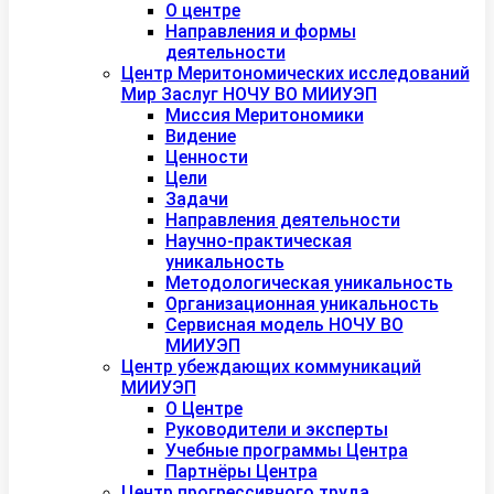
О центре
Направления и формы
деятельности
Центр Меритономических исследований
Мир Заслуг НОЧУ ВО МИИУЭП
Миссия Меритономики
Видение
Ценности
Цели
Задачи
Направления деятельности
Научно-практическая
уникальность
Методологическая уникальность
Организационная уникальность
Сервисная модель НОЧУ ВО
МИИУЭП
Центр убеждающих коммуникаций
МИИУЭП
О Центре
Руководители и эксперты
Учебные программы Центра
Партнёры Центра
Центр прогрессивного труда