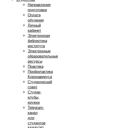
Направления
подготовки
Оплата
обучения
Личный
кабинет
Электронная
библиотека
института
Электронные
образовательные
ресурсы
Практика
Профилактика
Коронавируса
Студенческий
совет
Студии,
клубы,
кружки
Telegram-
канал
для
студентов