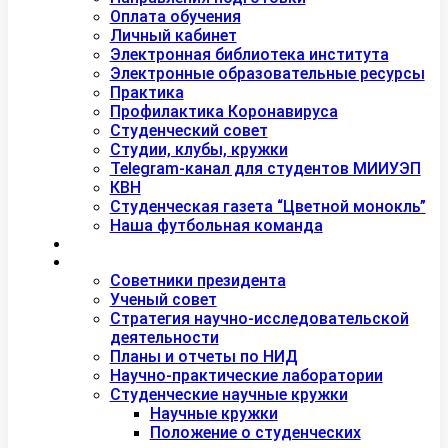
Оплата обучения
Личный кабинет
Электронная библиотека института
Электронные образовательные ресурсы
Практика
Профилактика Коронавируса
Студенческий совет
Студии, клубы, кружки
Telegram-канал для студентов МИИУЭП
КВН
Студенческая газета “Цветной монокль”
Наша футбольная команда
Дополнительное образование
Наука
Советники президента
Ученый совет
Стратегия научно-исследовательской
деятельности
Планы и отчеты по НИД
Научно-практические лаборатории
Студенческие научные кружки
Научные кружки
Положение о студенческих