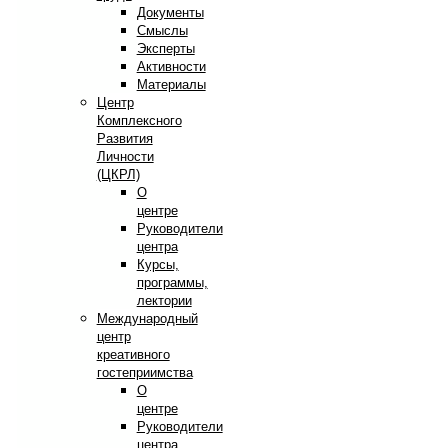
Документы
Смыслы
Эксперты
Активности
Материалы
Центр
Комплексного
Развития
Личности
(ЦКРЛ)
О
центре
Руководители
центра
Курсы,
программы,
лектории
Международный
центр
креативного
гостеприимства
О
центре
Руководители
центра