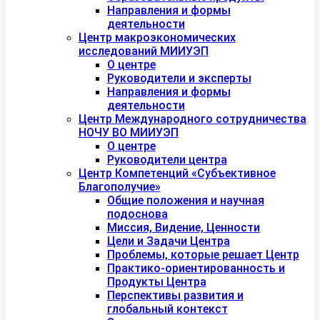
Направления и формы
деятельности
Центр макроэкономических
исследований МИИУЭП
О центре
Руководители и эксперты
Направления и формы
деятельности
Центр Международного сотрудничества
НОЧУ ВО МИИУЭП
О центре
Руководители центра
Центр Компетенций «Субъективное
Благополучие»
Общие положения и научная
подоснова
Миссия, Видение, Ценности
Цели и Задачи Центра
Проблемы, которые решает Центр
Практико-ориентированность и
Продукты Центра
Перспективы развития и
глобальный контекст