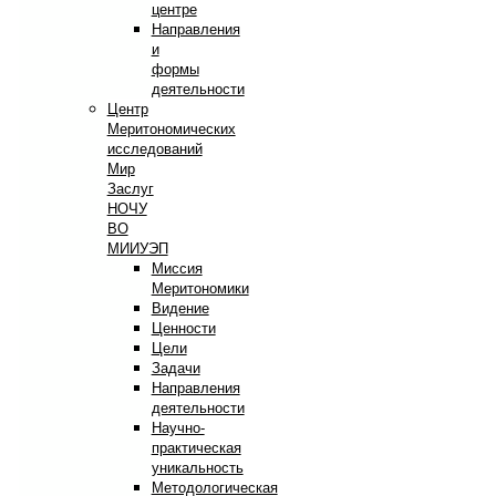
центре
Направления
и
формы
деятельности
Центр
Меритономических
исследований
Мир
Заслуг
НОЧУ
ВО
МИИУЭП
Миссия
Меритономики
Видение
Ценности
Цели
Задачи
Направления
деятельности
Научно-
практическая
уникальность
Методологическая