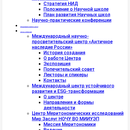
Стратегия НИД
Положение о Научной школе
План развития Научных школ
Научно-практические конференции
Международная академия туризма
Центры и лаборатории
Международный научно-
просветительский центр «Античное
наследие России»
История создания
О работе Центра
Экспозиция
Попечительский совет
Лекторы и спикеры
Контакты
Международный центр устойчивого
развития и ESG-трансформации
О центре
Направления и формы
деятельности
Центр Меритономических исследований
Мир Заслуг НОЧУ ВО МИИУЭП
Миссия Меритономики
Видение