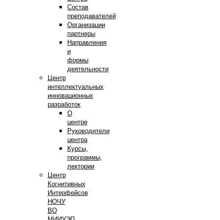
Состав
преподавателей
Организации
партнеры
Направления
и
формы
деятельности
Центр
интеллектуальных
инновационных
разработок
О
центре
Руководители
центра
Курсы,
программы,
лектории
Центр
Когнитивных
Интерфейсов
НОЧУ
ВО
МИИУЭП