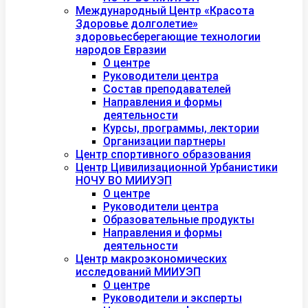
Международный Центр «Красота
Здоровье долголетие»
здоровьесберегающие технологии
народов Евразии
О центре
Руководители центра
Состав преподавателей
Направления и формы
деятельности
Курсы, программы, лектории
Организации партнеры
Центр спортивного образования
Центр Цивилизационной Урбанистики
НОЧУ ВО МИИУЭП
О центре
Руководители центра
Образовательные продукты
Направления и формы
деятельности
Центр макроэкономических
исследований МИИУЭП
О центре
Руководители и эксперты