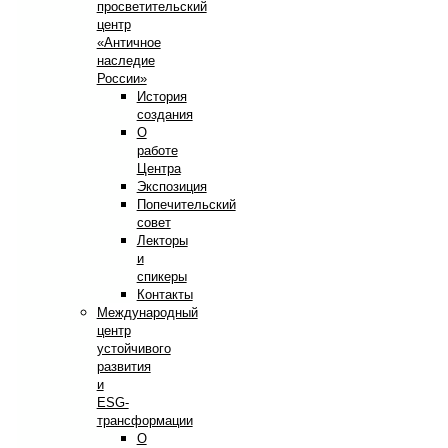
просветительский
центр
«Античное
наследие
России»
История
создания
О
работе
Центра
Экспозиция
Попечительский
совет
Лекторы
и
спикеры
Контакты
Международный
центр
устойчивого
развития
и
ESG-
трансформации
О