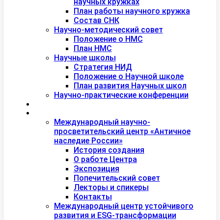
научных кружках
План работы научного кружка
Состав СНК
Научно-методический совет
Положение о НМС
План НМС
Научные школы
Стратегия НИД
Положение о Научной школе
План развития Научных школ
Научно-практические конференции
Международная академия туризма
Центры и лаборатории
Международный научно-
просветительский центр «Античное
наследие России»
История создания
О работе Центра
Экспозиция
Попечительский совет
Лекторы и спикеры
Контакты
Международный центр устойчивого
развития и ESG-трансформации