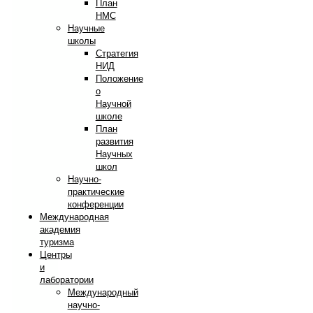
План
НМС
Научные
школы
Стратегия
НИД
Положение
о
Научной
школе
План
развития
Научных
школ
Научно-
практические
конференции
Международная
академия
туризма
Центры
и
лаборатории
Международный
научно-