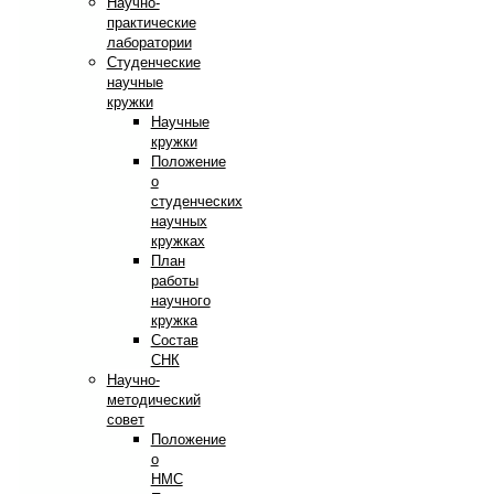
Научно-
практические
лаборатории
Студенческие
научные
кружки
Научные
кружки
Положение
о
студенческих
научных
кружках
План
работы
научного
кружка
Состав
СНК
Научно-
методический
совет
Положение
о
НМС