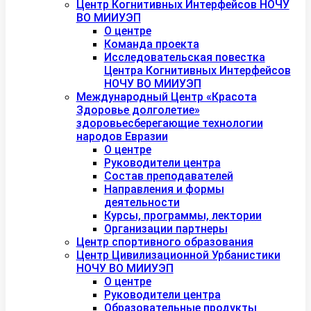
Центр Когнитивных Интерфейсов НОЧУ
ВО МИИУЭП
О центре
Команда проекта
Исследовательская повестка
Центра Когнитивных Интерфейсов
НОЧУ ВО МИИУЭП
Международный Центр «Красота
Здоровье долголетие»
здоровьесберегающие технологии
народов Евразии
О центре
Руководители центра
Состав преподавателей
Направления и формы
деятельности
Курсы, программы, лектории
Организации партнеры
Центр спортивного образования
Центр Цивилизационной Урбанистики
НОЧУ ВО МИИУЭП
О центре
Руководители центра
Образовательные продукты