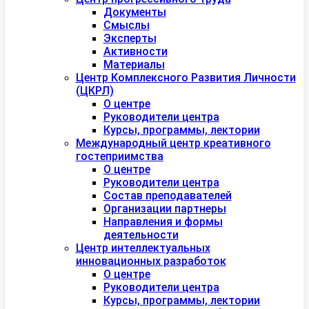
Документы
Смыслы
Эксперты
Активности
Материалы
Центр Комплексного Развития Личности
(ЦКРЛ)
О центре
Руководители центра
Курсы, программы, лектории
Международный центр креативного
гостеприимства
О центре
Руководители центра
Состав преподавателей
Организации партнеры
Направления и формы
деятельности
Центр интеллектуальных
инновационных разработок
О центре
Руководители центра
Курсы, программы, лектории