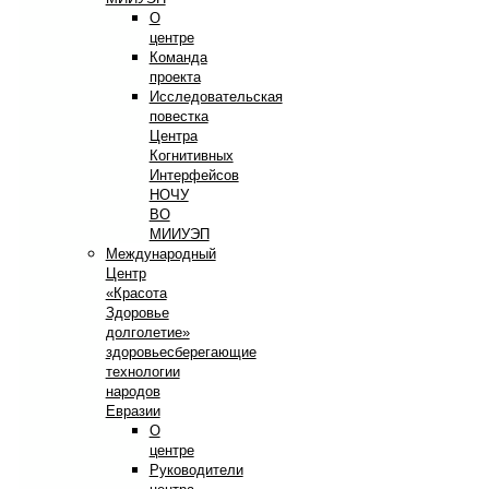
О
центре
Команда
проекта
Исследовательская
повестка
Центра
Когнитивных
Интерфейсов
НОЧУ
ВО
МИИУЭП
Международный
Центр
«Красота
Здоровье
долголетие»
здоровьесберегающие
технологии
народов
Евразии
О
центре
Руководители