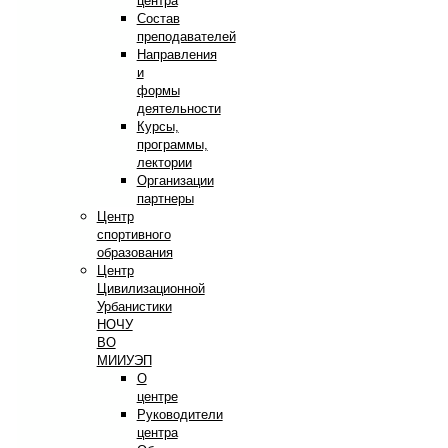
центра
Состав
преподавателей
Направления
и
формы
деятельности
Курсы,
программы,
лектории
Организации
партнеры
Центр
спортивного
образования
Центр
Цивилизационной
Урбанистики
НОЧУ
ВО
МИИУЭП
О
центре
Руководители
центра