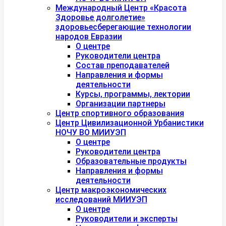
Международный Центр «Красота
Здоровье долголетие»
здоровьесберегающие технологии
народов Евразии
О центре
Руководители центра
Состав преподавателей
Направления и формы
деятельности
Курсы, программы, лектории
Организации партнеры
Центр спортивного образования
Центр Цивилизационной Урбанистики
НОЧУ ВО МИИУЭП
О центре
Руководители центра
Образовательные продукты
Направления и формы
деятельности
Центр макроэкономических
исследований МИИУЭП
О центре
Руководители и эксперты