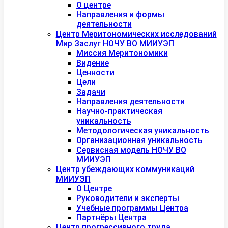
О центре
Направления и формы
деятельности
Центр Меритономических исследований
Мир Заслуг НОЧУ ВО МИИУЭП
Миссия Меритономики
Видение
Ценности
Цели
Задачи
Направления деятельности
Научно-практическая
уникальность
Методологическая уникальность
Организационная уникальность
Сервисная модель НОЧУ ВО
МИИУЭП
Центр убеждающих коммуникаций
МИИУЭП
О Центре
Руководители и эксперты
Учебные программы Центра
Партнёры Центра
Центр прогрессивного труда