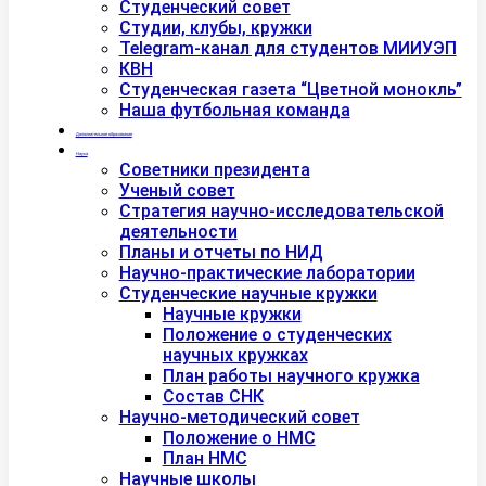
Студенческий совет
Студии, клубы, кружки
Telegram-канал для студентов МИИУЭП
КВН
Студенческая газета “Цветной монокль”
Наша футбольная команда
Дополнительное образование
Наука
Советники президента
Ученый совет
Стратегия научно-исследовательской
деятельности
Планы и отчеты по НИД
Научно-практические лаборатории
Студенческие научные кружки
Научные кружки
Положение о студенческих
научных кружках
План работы научного кружка
Состав СНК
Научно-методический совет
Положение о НМС
План НМС
Научные школы