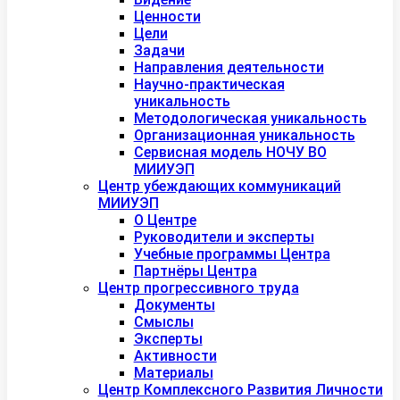
Ценности
Цели
Задачи
Направления деятельности
Научно-практическая
уникальность
Методологическая уникальность
Организационная уникальность
Сервисная модель НОЧУ ВО
МИИУЭП
Центр убеждающих коммуникаций
МИИУЭП
О Центре
Руководители и эксперты
Учебные программы Центра
Партнёры Центра
Центр прогрессивного труда
Документы
Смыслы
Эксперты
Активности
Материалы
Центр Комплексного Развития Личности