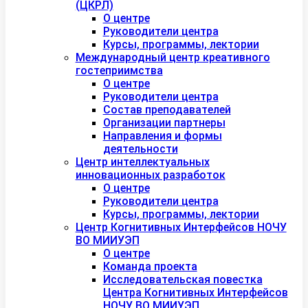
(ЦКРЛ)
О центре
Руководители центра
Курсы, программы, лектории
Международный центр креативного
гостеприимства
О центре
Руководители центра
Состав преподавателей
Организации партнеры
Направления и формы
деятельности
Центр интеллектуальных
инновационных разработок
О центре
Руководители центра
Курсы, программы, лектории
Центр Когнитивных Интерфейсов НОЧУ
ВО МИИУЭП
О центре
Команда проекта
Исследовательская повестка
Центра Когнитивных Интерфейсов
НОЧУ ВО МИИУЭП