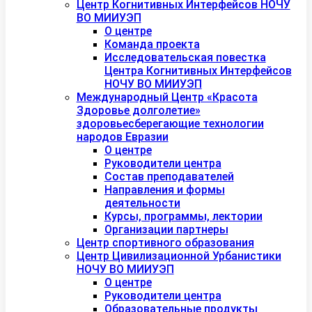
Центр Когнитивных Интерфейсов НОЧУ
ВО МИИУЭП
О центре
Команда проекта
Исследовательская повестка
Центра Когнитивных Интерфейсов
НОЧУ ВО МИИУЭП
Международный Центр «Красота
Здоровье долголетие»
здоровьесберегающие технологии
народов Евразии
О центре
Руководители центра
Состав преподавателей
Направления и формы
деятельности
Курсы, программы, лектории
Организации партнеры
Центр спортивного образования
Центр Цивилизационной Урбанистики
НОЧУ ВО МИИУЭП
О центре
Руководители центра
Образовательные продукты