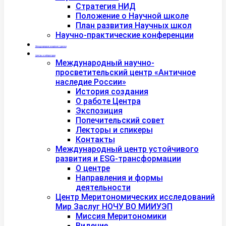
Стратегия НИД
Положение о Научной школе
План развития Научных школ
Научно-практические конференции
Международная академия туризма
Центры и лаборатории
Международный научно-
просветительский центр «Античное
наследие России»
История создания
О работе Центра
Экспозиция
Попечительский совет
Лекторы и спикеры
Контакты
Международный центр устойчивого
развития и ESG-трансформации
О центре
Направления и формы
деятельности
Центр Меритономических исследований
Мир Заслуг НОЧУ ВО МИИУЭП
Миссия Меритономики
Видение