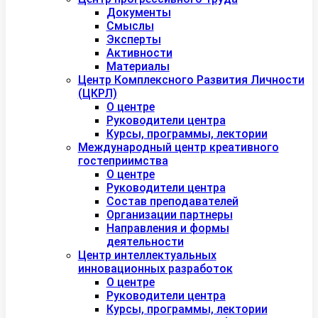
Документы
Смыслы
Эксперты
Активности
Материалы
Центр Комплексного Развития Личности
(ЦКРЛ)
О центре
Руководители центра
Курсы, программы, лектории
Международный центр креативного
гостеприимства
О центре
Руководители центра
Состав преподавателей
Организации партнеры
Направления и формы
деятельности
Центр интеллектуальных
инновационных разработок
О центре
Руководители центра
Курсы, программы, лектории