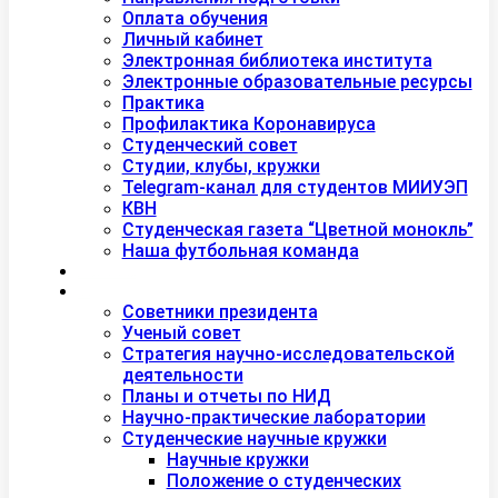
Оплата обучения
Личный кабинет
Электронная библиотека института
Электронные образовательные ресурсы
Практика
Профилактика Коронавируса
Студенческий совет
Студии, клубы, кружки
Telegram-канал для студентов МИИУЭП
КВН
Студенческая газета “Цветной монокль”
Наша футбольная команда
Дополнительное образование
Наука
Советники президента
Ученый совет
Стратегия научно-исследовательской
деятельности
Планы и отчеты по НИД
Научно-практические лаборатории
Студенческие научные кружки
Научные кружки
Положение о студенческих