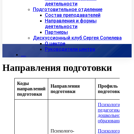
деятельности
Подготовительное отделение
Состав преподавателей
Направления и формы
деятельности
Партнеры
Дискуссионный клуб Сергея Сопелева
О центре
Руководители центра
Контакты
Направления подготовки
Коды
Направления
Профиль
направлений
подготовки
подготовки
подготовки
Психология и
педагогика
дошкольного
образования
Психолого-
Психолого-