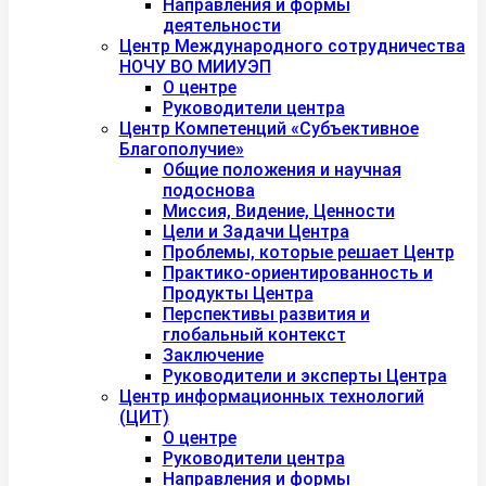
Направления и формы
деятельности
Центр Международного сотрудничества
НОЧУ ВО МИИУЭП
О центре
Руководители центра
Центр Компетенций «Субъективное
Благополучие»
Общие положения и научная
подоснова
Миссия, Видение, Ценности
Цели и Задачи Центра
Проблемы, которые решает Центр
Практико-ориентированность и
Продукты Центра
Перспективы развития и
глобальный контекст
Заключение
Руководители и эксперты Центра
Центр информационных технологий
(ЦИТ)
О центре
Руководители центра
Направления и формы