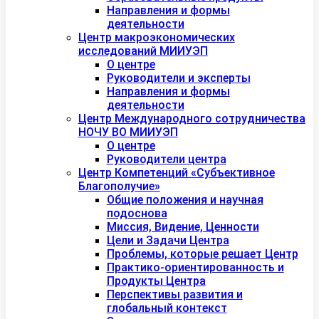
Направления и формы
деятельности
Центр макроэкономических
исследований МИИУЭП
О центре
Руководители и эксперты
Направления и формы
деятельности
Центр Международного сотрудничества
НОЧУ ВО МИИУЭП
О центре
Руководители центра
Центр Компетенций «Субъективное
Благополучие»
Общие положения и научная
подоснова
Миссия, Видение, Ценности
Цели и Задачи Центра
Проблемы, которые решает Центр
Практико-ориентированность и
Продукты Центра
Перспективы развития и
глобальный контекст