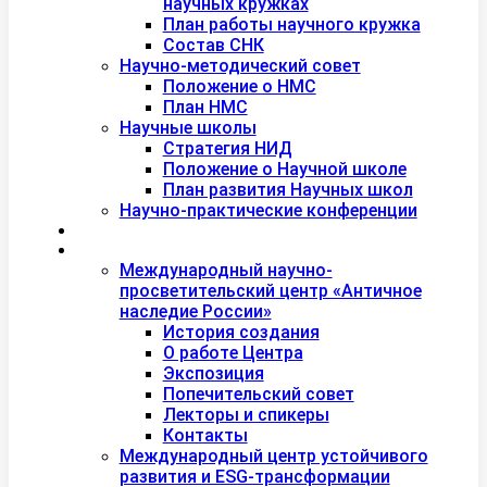
научных кружках
План работы научного кружка
Состав СНК
Научно-методический совет
Положение о НМС
План НМС
Научные школы
Стратегия НИД
Положение о Научной школе
План развития Научных школ
Научно-практические конференции
Международная академия туризма
Центры и лаборатории
Международный научно-
просветительский центр «Античное
наследие России»
История создания
О работе Центра
Экспозиция
Попечительский совет
Лекторы и спикеры
Контакты
Международный центр устойчивого
развития и ESG-трансформации