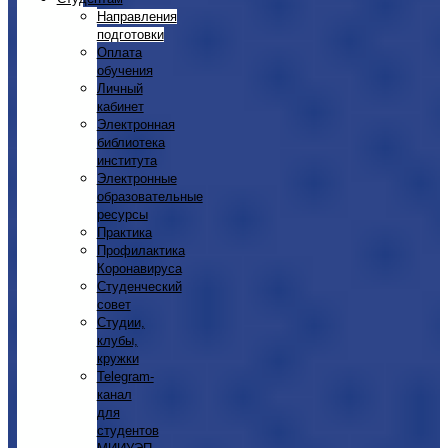
Направления
подготовки
Оплата
обучения
Личный
кабинет
Электронная
библиотека
института
Электронные
образовательные
ресурсы
Практика
Профилактика
Коронавируса
Студенческий
совет
Студии,
клубы,
кружки
Telegram-
канал
для
студентов