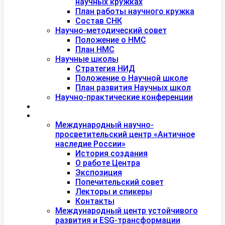
научных кружках
План работы научного кружка
Состав СНК
Научно-методический совет
Положение о НМС
План НМС
Научные школы
Стратегия НИД
Положение о Научной школе
План развития Научных школ
Научно-практические конференции
Международная академия туризма
Центры и лаборатории
Международный научно-
просветительский центр «Античное
наследие России»
История создания
О работе Центра
Экспозиция
Попечительский совет
Лекторы и спикеры
Контакты
Международный центр устойчивого
развития и ESG-трансформации