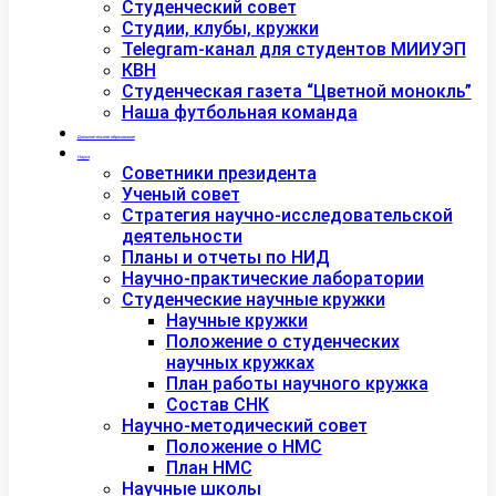
Студенческий совет
Студии, клубы, кружки
Telegram-канал для студентов МИИУЭП
КВН
Студенческая газета “Цветной монокль”
Наша футбольная команда
Дополнительное образование
Наука
Советники президента
Ученый совет
Стратегия научно-исследовательской
деятельности
Планы и отчеты по НИД
Научно-практические лаборатории
Студенческие научные кружки
Научные кружки
Положение о студенческих
научных кружках
План работы научного кружка
Состав СНК
Научно-методический совет
Положение о НМС
План НМС
Научные школы