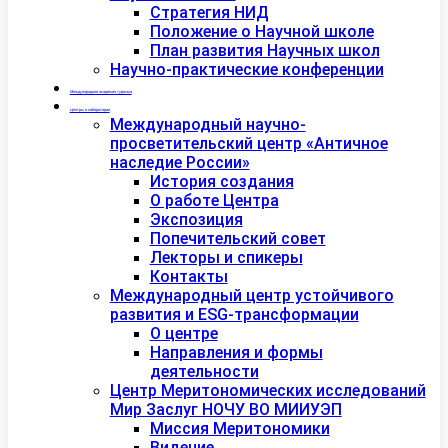
Стратегия НИД
Положение о Научной школе
План развития Научных школ
Научно-практические конференции
Международная академия туризма
Центры и лаборатории
Международный научно-
просветительский центр «Античное
наследие России»
История создания
О работе Центра
Экспозиция
Попечительский совет
Лекторы и спикеры
Контакты
Международный центр устойчивого
развития и ESG-трансформации
О центре
Направления и формы
деятельности
Центр Меритономических исследований
Мир Заслуг НОЧУ ВО МИИУЭП
Миссия Меритономики
Видение