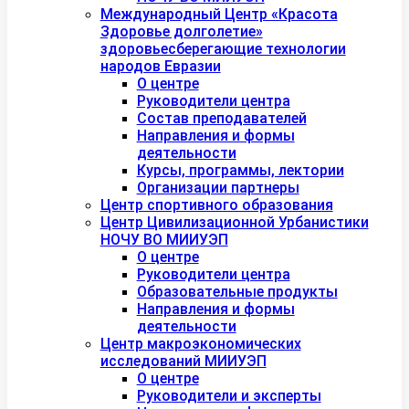
Международный Центр «Красота
Здоровье долголетие»
здоровьесберегающие технологии
народов Евразии
О центре
Руководители центра
Состав преподавателей
Направления и формы
деятельности
Курсы, программы, лектории
Организации партнеры
Центр спортивного образования
Центр Цивилизационной Урбанистики
НОЧУ ВО МИИУЭП
О центре
Руководители центра
Образовательные продукты
Направления и формы
деятельности
Центр макроэкономических
исследований МИИУЭП
О центре
Руководители и эксперты