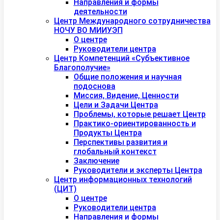
Направления и формы
деятельности
Центр Международного сотрудничества
НОЧУ ВО МИИУЭП
О центре
Руководители центра
Центр Компетенций «Субъективное
Благополучие»
Общие положения и научная
подоснова
Миссия, Видение, Ценности
Цели и Задачи Центра
Проблемы, которые решает Центр
Практико-ориентированность и
Продукты Центра
Перспективы развития и
глобальный контекст
Заключение
Руководители и эксперты Центра
Центр информационных технологий
(ЦИТ)
О центре
Руководители центра
Направления и формы