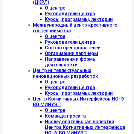
(ЦКРЛ)
О центре
Руководители центра
Курсы, программы, лектории
Международный центр креативного
гостеприимства
О центре
Руководители центра
Состав преподавателей
Организации партнеры
Направления и формы
деятельности
Центр интеллектуальных
инновационных разработок
О центре
Руководители центра
Курсы, программы, лектории
Центр Когнитивных Интерфейсов НОЧУ
ВО МИИУЭП
О центре
Команда проекта
Исследовательская повестка
Центра Когнитивных Интерфейсов
НОЧУ ВО МИИУЭП