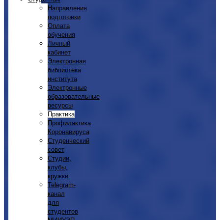
Направления
подготовки
Оплата
обучения
Личный
кабинет
Электронная
библиотека
института
Электронные
образовательные
ресурсы
Практика
Профилактика
Коронавируса
Студенческий
совет
Студии,
клубы,
кружки
Telegram-
канал
для
студентов