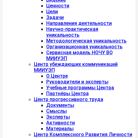
Ценности
Цели
Задачи
Направления деятельности
Научно-практическая
уникальность
Методологическая уникальность
Организационная уникальность
Сервисная модель НОЧУ ВО
МИИУЭП
Центр убеждающих коммуникаций
МИИУЭП
О Центре
Руководители и эксперты
Учебные программы Центра
Партнёры Центра
Центр прогрессивного труда
Документы
Смыслы
Эксперты
Активности
Материалы
Центр Комплексного Развития Личности