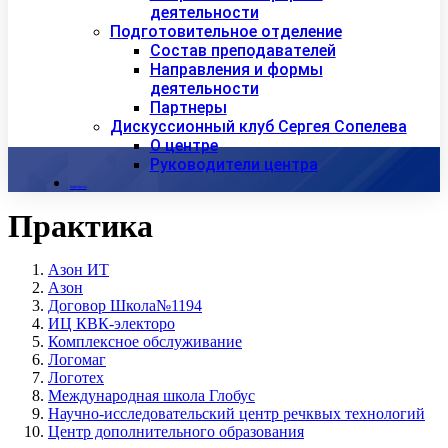
деятельности
Подготовительное отделение
Состав преподавателей
Направления и формы
деятельности
Партнеры
Дискуссионный клуб Сергея Сопелева
О центре
Руководители центра
Контакты
Практика
Азон ИТ
Азон
Договор Школа№1194
ИЦ КВК-электоро
Комплексное обслуживание
Логомаг
Логотех
Международная школа Глобус
Научно-исследовательский центр речквых технологий
Центр дополнительного образования