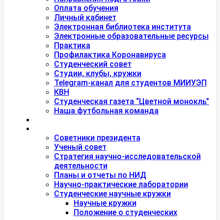
Оплата обучения
Личный кабинет
Электронная библиотека института
Электронные образовательные ресурсы
Практика
Профилактика Коронавируса
Студенческий совет
Студии, клубы, кружки
Telegram-канал для студентов МИИУЭП
КВН
Студенческая газета “Цветной монокль”
Наша футбольная команда
Дополнительное образование
Наука
Советники президента
Ученый совет
Стратегия научно-исследовательской
деятельности
Планы и отчеты по НИД
Научно-практические лаборатории
Студенческие научные кружки
Научные кружки
Положение о студенческих