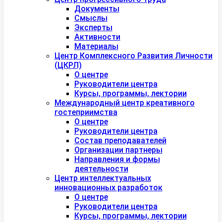
Документы
Смыслы
Эксперты
Активности
Материалы
Центр Комплексного Развития Личности
(ЦКРЛ)
О центре
Руководители центра
Курсы, программы, лектории
Международный центр креативного
гостеприимства
О центре
Руководители центра
Состав преподавателей
Организации партнеры
Направления и формы
деятельности
Центр интеллектуальных
инновационных разработок
О центре
Руководители центра
Курсы, программы, лектории