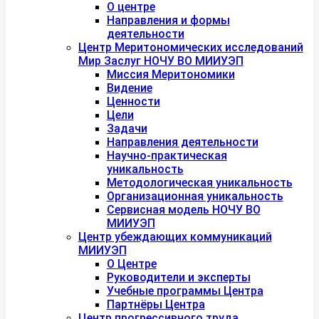
О центре
Направления и формы
деятельности
Центр Меритономических исследований
Мир Заслуг НОЧУ ВО МИИУЭП
Миссия Меритономики
Видение
Ценности
Цели
Задачи
Направления деятельности
Научно-практическая
уникальность
Методологическая уникальность
Организационная уникальность
Сервисная модель НОЧУ ВО
МИИУЭП
Центр убеждающих коммуникаций
МИИУЭП
О Центре
Руководители и эксперты
Учебные программы Центра
Партнёры Центра
Центр прогрессивного труда