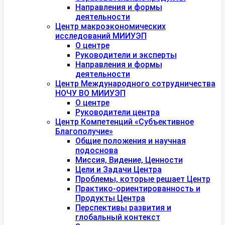
Направления и формы
деятельности
Центр макроэкономических
исследований МИИУЭП
О центре
Руководители и эксперты
Направления и формы
деятельности
Центр Международного сотрудничества
НОЧУ ВО МИИУЭП
О центре
Руководители центра
Центр Компетенций «Субъективное
Благополучие»
Общие положения и научная
подоснова
Миссия, Видение, Ценности
Цели и Задачи Центра
Проблемы, которые решает Центр
Практико-ориентированность и
Продукты Центра
Перспективы развития и
глобальный контекст