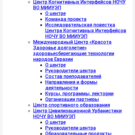
Центр Когнитивных Интерфейсов НОЧУ
ВО МИИУЭП
О центре
Команда проекта
Исследовательская повестка
Центра Когнитивных Интерфейсов
НОЧУ ВО МИИУЭП
Международный Центр «Красота
Здоровье долголетие»
здоровьесберегающие технологии
народов Евразии
О центре
Руководители центра
Состав преподавателей
Направления и формы
деятельности
Курсы, программы, лектории
Организации партнеры
Центр спортивного образования
Центр Цивилизационной Урбанистики
НОЧУ ВО МИИУЭП
О центре
Руководители центра
Образовательные продукты