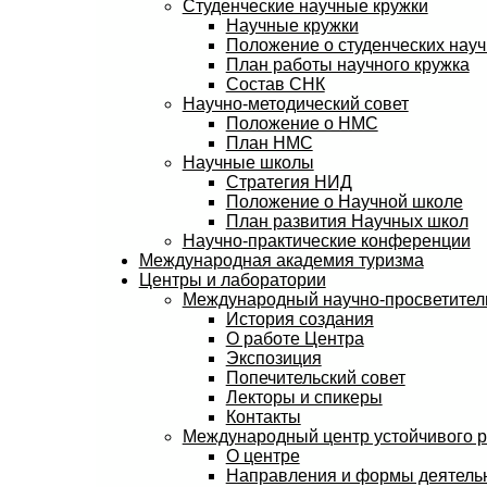
Студенческие научные кружки
Научные кружки
Положение о студенческих науч
План работы научного кружка
Состав СНК
Научно-методический совет
Положение о НМС
План НМС
Научные школы
Стратегия НИД
Положение о Научной школе
План развития Научных школ
Научно-практические конференции
Международная академия туризма
Центры и лаборатории
Международный научно-просветитель
История создания
О работе Центра
Экспозиция
Попечительский совет
Лекторы и спикеры
Контакты
Международный центр устойчивого 
О центре
Направления и формы деятель