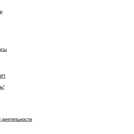
и
рсы
УЭП
ь”
 деятельности