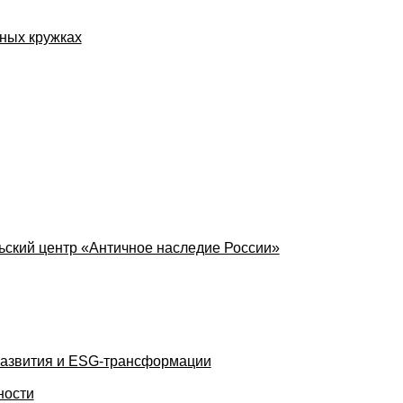
ных кружках
ский центр «Античное наследие России»
развития и ESG-трансформации
ности