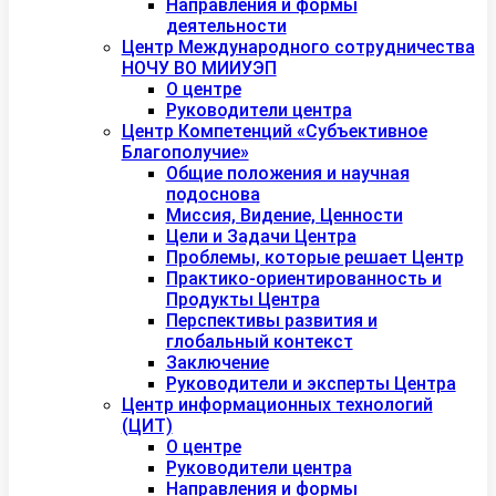
Направления и формы
деятельности
Центр Международного сотрудничества
НОЧУ ВО МИИУЭП
О центре
Руководители центра
Центр Компетенций «Субъективное
Благополучие»
Общие положения и научная
подоснова
Миссия, Видение, Ценности
Цели и Задачи Центра
Проблемы, которые решает Центр
Практико-ориентированность и
Продукты Центра
Перспективы развития и
глобальный контекст
Заключение
Руководители и эксперты Центра
Центр информационных технологий
(ЦИТ)
О центре
Руководители центра
Направления и формы