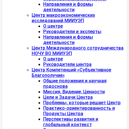
Направления и формы
деятельности
Центр макроэкономических
исследований МИИУЭП
О центре
Руководители и эксперты
Направления и формы
деятельности
Центр Международного сотрудничества
НОЧУ ВО МИИУЭП
О центре
Руководители центра
Центр Компетенций «Субъективное
Благополучие»
Общие положения и научная
подоснова
Миссия, Видение, Ценности
Цели и Задачи Центра
Проблемы, которые решает Центр
Практико-ориентированность и
Продукты Центра
Перспективы развития и
глобальный контекст