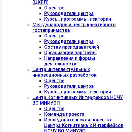
(ЦКРЛ)
О центре
Руководители центра
Курсы, программы, лектории
Международный центр креативного
гостеприимства
О центре
Руководители центра
Состав преподавателей
Организации партнеры
Направления и формы
деятельности
Центр интеллектуальных
инновационных разработок
О центре
Руководители центра
Курсы, программы, лектории
Центр Когнитивных Интерфейсов НОЧУ
ВО МИИУЭП
О центре
Команда проекта
Исследовательская повестка
Центра Когнитивных Интерфейсов
НОЧУ ВО МИИУЭП