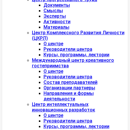
Документы
Смыслы
Эксперты
Активности
Материалы
Центр Комплексного Развития Личности
(ЦКРЛ)
О центре
Руководители центра
Курсы, программы, лектории
Международный центр креативного
гостеприимства
О центре
Руководители центра
Состав преподавателей
Организации партнеры
Направления и формы
деятельности
Центр интеллектуальных
инновационных разработок
О центре
Руководители центра
Курсы, программы, лектории