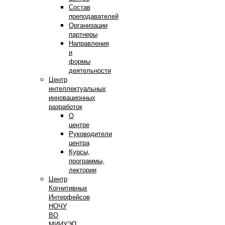
Состав
преподавателей
Организации
партнеры
Направления
и
формы
деятельности
Центр
интеллектуальных
инновационных
разработок
О
центре
Руководители
центра
Курсы,
программы,
лектории
Центр
Когнитивных
Интерфейсов
НОЧУ
ВО
МИИУЭП