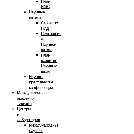
План
НМС
Научные
школы
Стратегия
НИД
Положение
о
Научной
школе
План
развития
Научных
школ
Научно-
практические
конференции
Международная
академия
туризма
Центры
и
лаборатории
Международный
научно-