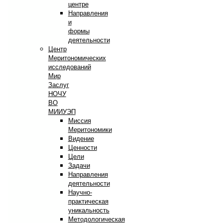
центре
Направления
и
формы
деятельности
Центр
Меритономических
исследований
Мир
Заслуг
НОЧУ
ВО
МИИУЭП
Миссия
Меритономики
Видение
Ценности
Цели
Задачи
Направления
деятельности
Научно-
практическая
уникальность
Методологическая