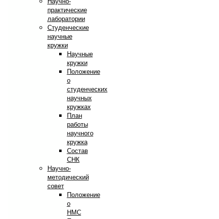
Научно-
практические
лаборатории
Студенческие
научные
кружки
Научные
кружки
Положение
о
студенческих
научных
кружках
План
работы
научного
кружка
Состав
СНК
Научно-
методический
совет
Положение
о
НМС