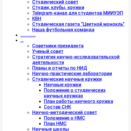
Студенческий совет
Студии, клубы, кружки
Telegram-канал для студентов МИИУЭП
КВН
Студенческая газета “Цветной монокль”
Наша футбольная команда
Дополнительное образование
Наука
Советники президента
Ученый совет
Стратегия научно-исследовательской
деятельности
Планы и отчеты по НИД
Научно-практические лаборатории
Студенческие научные кружки
Научные кружки
Положение о студенческих
научных кружках
План работы научного кружка
Состав СНК
Научно-методический совет
Положение о НМС
План НМС
Научные школы