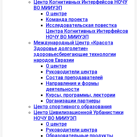
Центр Когнитивных Интерфейсов НОЧУ
ВО МИИУЭП
О центре
Команда проекта
Исследовательская повестка
Центра Когнитивных Интерфейсов
НОЧУ ВО МИИУЭП
Международный Центр «Красота
Здоровье долголетие»
здоровьесберегающие технологии
народов Евразии
О центре
Руководители центра
Состав преподавателей
Направления и формы
деятельности
Курсы, программы, лектории
Организации партнеры
Центр спортивного образования
Центр Цивилизационной Урбанистики
НОЧУ ВО МИИУЭП
О центре
Руководители центра
Образовательные продукты