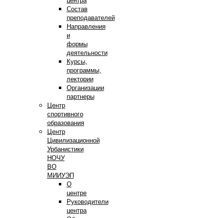
центра
Состав
преподавателей
Направления
и
формы
деятельности
Курсы,
программы,
лектории
Организации
партнеры
Центр
спортивного
образования
Центр
Цивилизационной
Урбанистики
НОЧУ
ВО
МИИУЭП
О
центре
Руководители
центра