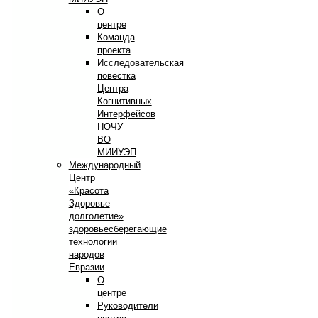
О
центре
Команда
проекта
Исследовательская
повестка
Центра
Когнитивных
Интерфейсов
НОЧУ
ВО
МИИУЭП
Международный
Центр
«Красота
Здоровье
долголетие»
здоровьесберегающие
технологии
народов
Евразии
О
центре
Руководители