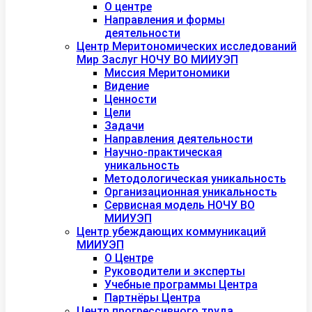
О центре
Направления и формы
деятельности
Центр Меритономических исследований
Мир Заслуг НОЧУ ВО МИИУЭП
Миссия Меритономики
Видение
Ценности
Цели
Задачи
Направления деятельности
Научно-практическая
уникальность
Методологическая уникальность
Организационная уникальность
Сервисная модель НОЧУ ВО
МИИУЭП
Центр убеждающих коммуникаций
МИИУЭП
О Центре
Руководители и эксперты
Учебные программы Центра
Партнёры Центра
Центр прогрессивного труда