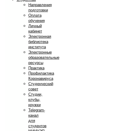
Направления
подготовки
Оплата
обучения
Личный
кабинет
Электронная
библиотека
института
Электронные
образовательные
ресурсы
Практика
Профилактика
Коронавируса
Студенческий
совет
Студии,
клубы,
кружки
Telegram-
канал
для
студентов