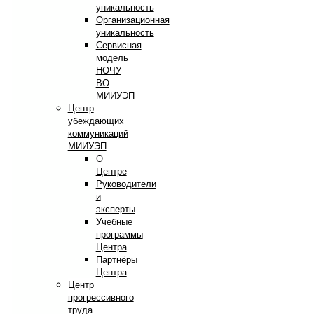
уникальность
Организационная
уникальность
Сервисная
модель
НОЧУ
ВО
МИИУЭП
Центр
убеждающих
коммуникаций
МИИУЭП
О
Центре
Руководители
и
эксперты
Учебные
программы
Центра
Партнёры
Центра
Центр
прогрессивного
труда