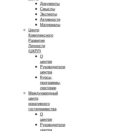
Документы
Смыслы
Эксперты
Активности
Материалы
Центр
Комплексного
Развития
Личности
(ЦКРЛ)
О
центре
Руководители
центра
Курсы,
программы,
лектории
Международный
центр
креативного
гостеприимства
О
центре
Руководители
центра