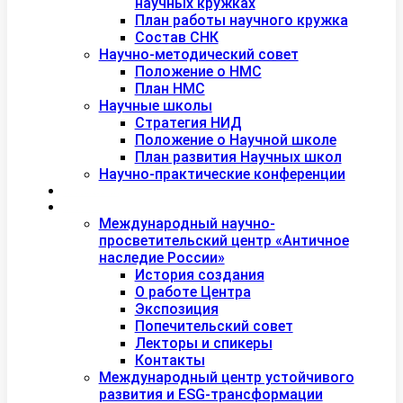
научных кружках
План работы научного кружка
Состав СНК
Научно-методический совет
Положение о НМС
План НМС
Научные школы
Стратегия НИД
Положение о Научной школе
План развития Научных школ
Научно-практические конференции
Международная академия туризма
Центры и лаборатории
Международный научно-
просветительский центр «Античное
наследие России»
История создания
О работе Центра
Экспозиция
Попечительский совет
Лекторы и спикеры
Контакты
Международный центр устойчивого
развития и ESG-трансформации