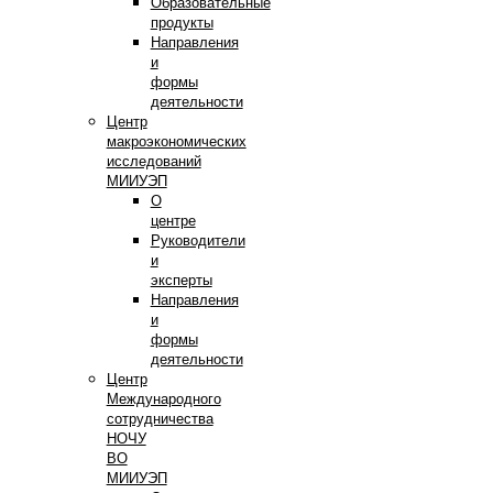
Образовательные
продукты
Направления
и
формы
деятельности
Центр
макроэкономических
исследований
МИИУЭП
О
центре
Руководители
и
эксперты
Направления
и
формы
деятельности
Центр
Международного
сотрудничества
НОЧУ
ВО
МИИУЭП