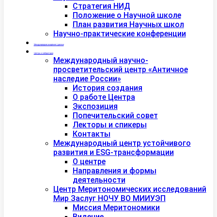
Стратегия НИД
Положение о Научной школе
План развития Научных школ
Научно-практические конференции
Международная академия туризма
Центры и лаборатории
Международный научно-
просветительский центр «Античное
наследие России»
История создания
О работе Центра
Экспозиция
Попечительский совет
Лекторы и спикеры
Контакты
Международный центр устойчивого
развития и ESG-трансформации
О центре
Направления и формы
деятельности
Центр Меритономических исследований
Мир Заслуг НОЧУ ВО МИИУЭП
Миссия Меритономики
Видение