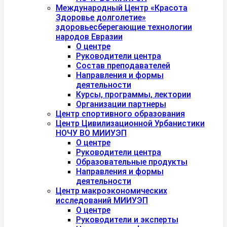
Международный Центр «Красота
Здоровье долголетие»
здоровьесберегающие технологии
народов Евразии
О центре
Руководители центра
Состав преподавателей
Направления и формы
деятельности
Курсы, программы, лектории
Организации партнеры
Центр спортивного образования
Центр Цивилизационной Урбанистики
НОЧУ ВО МИИУЭП
О центре
Руководители центра
Образовательные продукты
Направления и формы
деятельности
Центр макроэкономических
исследований МИИУЭП
О центре
Руководители и эксперты