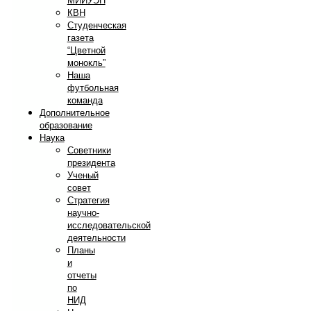
МИИУЭП
КВН
Студенческая
газета
“Цветной
монокль”
Наша
футбольная
команда
Дополнительное
образование
Наука
Советники
президента
Ученый
совет
Стратегия
научно-
исследовательской
деятельности
Планы
и
отчеты
по
НИД