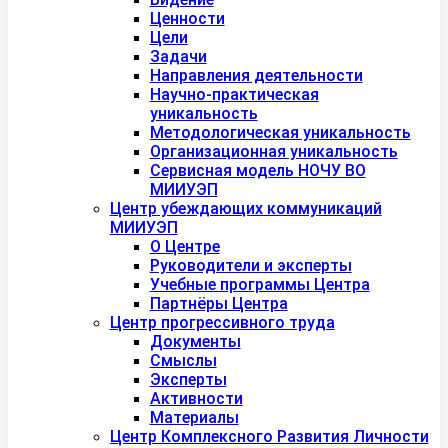
Ценности
Цели
Задачи
Направления деятельности
Научно-практическая
уникальность
Методологическая уникальность
Организационная уникальность
Сервисная модель НОЧУ ВО
МИИУЭП
Центр убеждающих коммуникаций
МИИУЭП
О Центре
Руководители и эксперты
Учебные программы Центра
Партнёры Центра
Центр прогрессивного труда
Документы
Смыслы
Эксперты
Активности
Материалы
Центр Комплексного Развития Личности