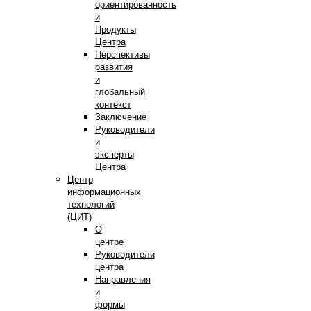
ориентированность
и
Продукты
Центра
Перспективы
развития
и
глобальный
контекст
Заключение
Руководители
и
эксперты
Центра
Центр
информационных
технологий
(ЦИТ)
О
центре
Руководители
центра
Направления
и
формы