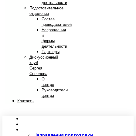
деятельности
Подготовительное
отделение
Состав
преподавателей
Направления
и
формы
деятельности
Партнеры
Дискуссионный
клуб
Сергея
Сопелева
О
центре
Руководители
центра
Контакты
Сведения об образовательной организации
Абитуриентам
Студентам
Направления подготовки