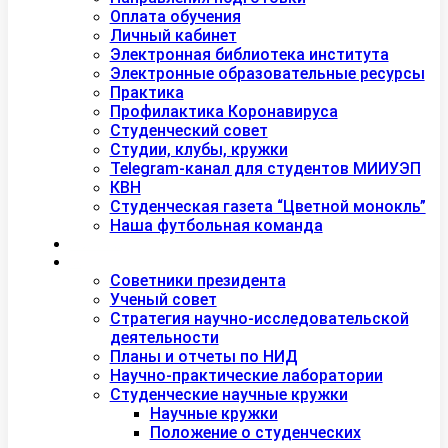
Оплата обучения
Личный кабинет
Электронная библиотека института
Электронные образовательные ресурсы
Практика
Профилактика Коронавируса
Студенческий совет
Студии, клубы, кружки
Telegram-канал для студентов МИИУЭП
КВН
Студенческая газета “Цветной монокль”
Наша футбольная команда
Дополнительное образование
Наука
Советники президента
Ученый совет
Стратегия научно-исследовательской
деятельности
Планы и отчеты по НИД
Научно-практические лаборатории
Студенческие научные кружки
Научные кружки
Положение о студенческих