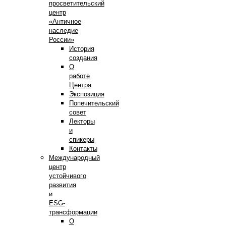
просветительский
центр
«Античное
наследие
России»
История
создания
О
работе
Центра
Экспозиция
Попечительский
совет
Лекторы
и
спикеры
Контакты
Международный
центр
устойчивого
развития
и
ESG-
трансформации
О