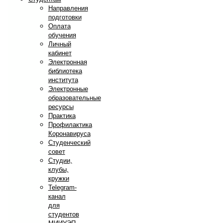
Направления
подготовки
Оплата
обучения
Личный
кабинет
Электронная
библиотека
института
Электронные
образовательные
ресурсы
Практика
Профилактика
Коронавируса
Студенческий
совет
Студии,
клубы,
кружки
Telegram-
канал
для
студентов