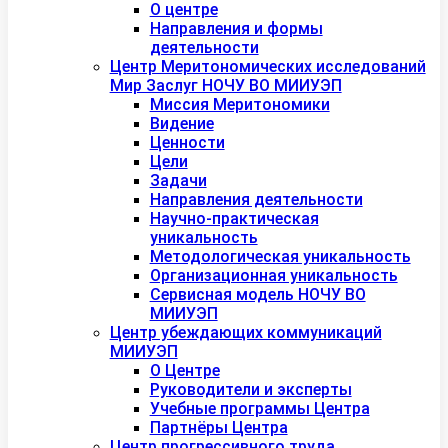
О центре
Направления и формы
деятельности
Центр Меритономических исследований
Мир Заслуг НОЧУ ВО МИИУЭП
Миссия Меритономики
Видение
Ценности
Цели
Задачи
Направления деятельности
Научно-практическая
уникальность
Методологическая уникальность
Организационная уникальность
Сервисная модель НОЧУ ВО
МИИУЭП
Центр убеждающих коммуникаций
МИИУЭП
О Центре
Руководители и эксперты
Учебные программы Центра
Партнёры Центра
Центр прогрессивного труда