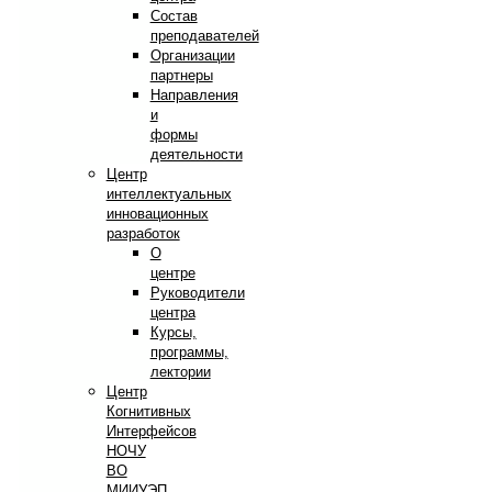
Состав
преподавателей
Организации
партнеры
Направления
и
формы
деятельности
Центр
интеллектуальных
инновационных
разработок
О
центре
Руководители
центра
Курсы,
программы,
лектории
Центр
Когнитивных
Интерфейсов
НОЧУ
ВО
МИИУЭП