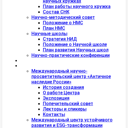
научных кружках
План работы научного кружка
Состав СНК
Научно-методический совет
Положение о НМС
План НМС
Научные школы
Стратегия НИД
Положение о Научной школе
План развития Научных школ
Научно-практические конференции
Международная академия туризма
Центры и лаборатории
Международный научно-
просветительский центр «Античное
наследие России»
История создания
О работе Центра
Экспозиция
Попечительский совет
Лекторы и спикеры
Контакты
Международный центр устойчивого
развития и ESG-трансформации