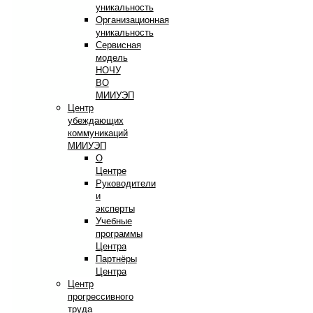
уникальность
Организационная
уникальность
Сервисная
модель
НОЧУ
ВО
МИИУЭП
Центр
убеждающих
коммуникаций
МИИУЭП
О
Центре
Руководители
и
эксперты
Учебные
программы
Центра
Партнёры
Центра
Центр
прогрессивного
труда