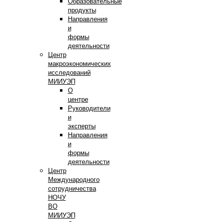
Образовательные
продукты
Направления
и
формы
деятельности
Центр
макроэкономических
исследований
МИИУЭП
О
центре
Руководители
и
эксперты
Направления
и
формы
деятельности
Центр
Международного
сотрудничества
НОЧУ
ВО
МИИУЭП