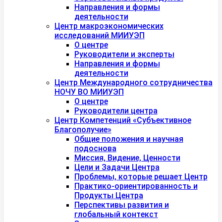
Направления и формы
деятельности
Центр макроэкономических
исследований МИИУЭП
О центре
Руководители и эксперты
Направления и формы
деятельности
Центр Международного сотрудничества
НОЧУ ВО МИИУЭП
О центре
Руководители центра
Центр Компетенций «Субъективное
Благополучие»
Общие положения и научная
подоснова
Миссия, Видение, Ценности
Цели и Задачи Центра
Проблемы, которые решает Центр
Практико-ориентированность и
Продукты Центра
Перспективы развития и
глобальный контекст