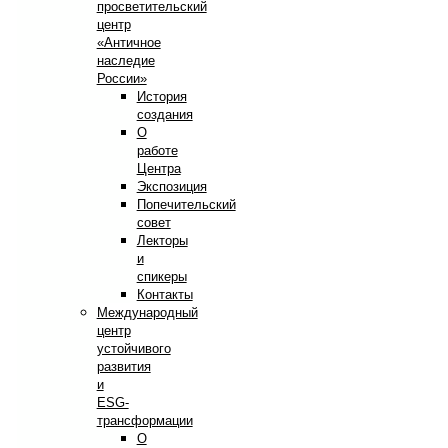
просветительский
центр
«Античное
наследие
России»
История
создания
О
работе
Центра
Экспозиция
Попечительский
совет
Лекторы
и
спикеры
Контакты
Международный
центр
устойчивого
развития
и
ESG-
трансформации
О