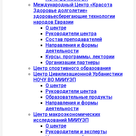
Международный Центр «Красота
Здоровье долголетие»
здоровьесберегающие технологии
народов Евразии
О центре
Руководители центра
Состав преподавателей
Направления и формы
деятельности
Курсы, программы, лектории
Организации партнеры
Центр спортивного образования
Центр Цивилизационной Урбанистики
НОЧУ ВО МИИУЭП
О центре
Руководители центра
Образовательные продукты
Направления и формы
деятельности
Центр макроэкономических
исследований МИИУЭП
О центре
Руководители и эксперты