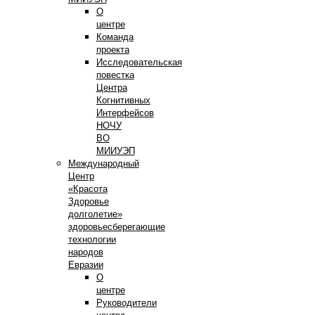
О
центре
Команда
проекта
Исследовательская
повестка
Центра
Когнитивных
Интерфейсов
НОЧУ
ВО
МИИУЭП
Международный
Центр
«Красота
Здоровье
долголетие»
здоровьесберегающие
технологии
народов
Евразии
О
центре
Руководители