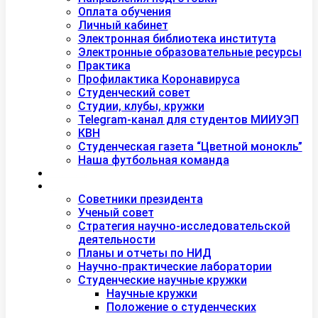
Оплата обучения
Личный кабинет
Электронная библиотека института
Электронные образовательные ресурсы
Практика
Профилактика Коронавируса
Студенческий совет
Студии, клубы, кружки
Telegram-канал для студентов МИИУЭП
КВН
Студенческая газета “Цветной монокль”
Наша футбольная команда
Дополнительное образование
Наука
Советники президента
Ученый совет
Стратегия научно-исследовательской
деятельности
Планы и отчеты по НИД
Научно-практические лаборатории
Студенческие научные кружки
Научные кружки
Положение о студенческих