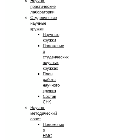
Научно-
практические
лаборатории
Студенческие
научные
кружки
Научные
кружки
Положение
о
студенческих
научных
кружках
План
работы
научного
кружка
Состав
СНК
Научно-
методический
совет
Положение
о
НМС