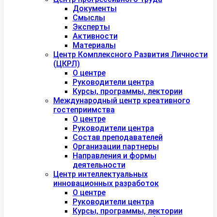
Документы
Смыслы
Эксперты
Активности
Материалы
Центр Комплексного Развития Личности
(ЦКРЛ)
О центре
Руководители центра
Курсы, программы, лектории
Международный центр креативного
гостеприимства
О центре
Руководители центра
Состав преподавателей
Организации партнеры
Направления и формы
деятельности
Центр интеллектуальных
инновационных разработок
О центре
Руководители центра
Курсы, программы, лектории