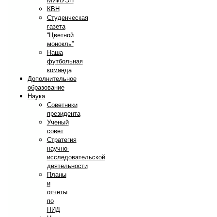
МИИУЭП
КВН
Студенческая
газета
“Цветной
монокль”
Наша
футбольная
команда
Дополнительное
образование
Наука
Советники
президента
Ученый
совет
Стратегия
научно-
исследовательской
деятельности
Планы
и
отчеты
по
НИД