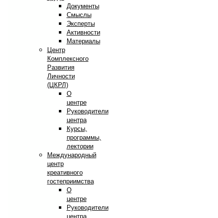
Документы
Смыслы
Эксперты
Активности
Материалы
Центр
Комплексного
Развития
Личности
(ЦКРЛ)
О
центре
Руководители
центра
Курсы,
программы,
лектории
Международный
центр
креативного
гостеприимства
О
центре
Руководители
центра