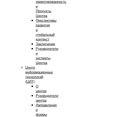
ориентированность
и
Продукты
Центра
Перспективы
развития
и
глобальный
контекст
Заключение
Руководители
и
эксперты
Центра
Центр
информационных
технологий
(ЦИТ)
О
центре
Руководители
центра
Направления
и
формы