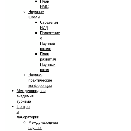
План
НМС
Научные
школы
Стратегия
НИД
Положение
о
Научной
школе
План
развития
Научных
школ
Научно-
практические
конференции
Международная
академия
туризма
Центры
и
лаборатории
Международный
научно-