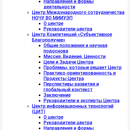
Направления и формы
деятельности
Центр Международного сотрудничества
НОЧУ ВО МИИУЭП
О центре
Руководители центра
Центр Компетенций «Субъективное
Благополучие»
Общие положения и научная
подоснова
Миссия, Видение, Ценности
Цели и Задачи Центра
Проблемы, которые решает Центр
Практико-ориентированность и
Продукты Центра
Перспективы развития и
глобальный контекст
Заключение
Руководители и эксперты Центра
Центр информационных технологий
(ЦИТ)
О центре
Руководители центра
Направления и формы