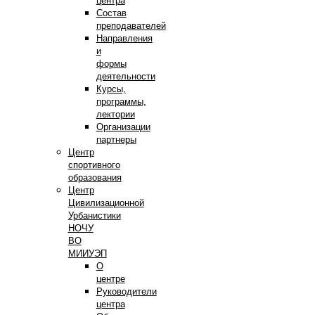
центра
Состав
преподавателей
Направления
и
формы
деятельности
Курсы,
программы,
лектории
Организации
партнеры
Центр
спортивного
образования
Центр
Цивилизационной
Урбанистики
НОЧУ
ВО
МИИУЭП
О
центре
Руководители
центра