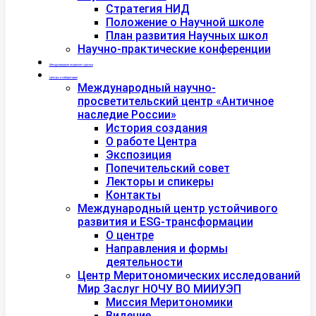
Стратегия НИД
Положение о Научной школе
План развития Научных школ
Научно-практические конференции
Международная академия туризма
Центры и лаборатории
Международный научно-
просветительский центр «Античное
наследие России»
История создания
О работе Центра
Экспозиция
Попечительский совет
Лекторы и спикеры
Контакты
Международный центр устойчивого
развития и ESG-трансформации
О центре
Направления и формы
деятельности
Центр Меритономических исследований
Мир Заслуг НОЧУ ВО МИИУЭП
Миссия Меритономики
Видение