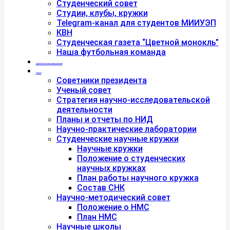
Студенческий совет
Студии, клубы, кружки
Telegram-канал для студентов МИИУЭП
КВН
Студенческая газета “Цветной монокль”
Наша футбольная команда
Дополнительное образование
Наука
Советники президента
Ученый совет
Стратегия научно-исследовательской
деятельности
Планы и отчеты по НИД
Научно-практические лаборатории
Студенческие научные кружки
Научные кружки
Положение о студенческих
научных кружках
План работы научного кружка
Состав СНК
Научно-методический совет
Положение о НМС
План НМС
Научные школы