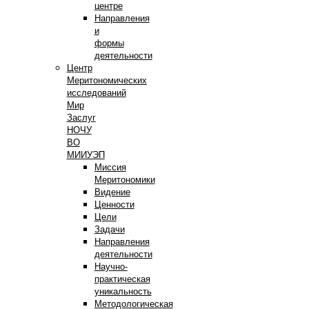
центре
Направления
и
формы
деятельности
Центр
Меритономических
исследований
Мир
Заслуг
НОЧУ
ВО
МИИУЭП
Миссия
Меритономики
Видение
Ценности
Цели
Задачи
Направления
деятельности
Научно-
практическая
уникальность
Методологическая