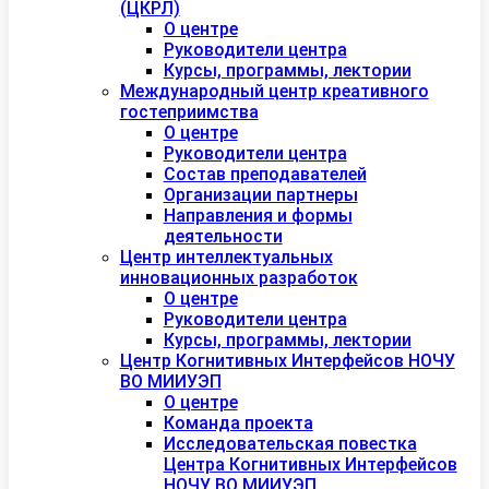
(ЦКРЛ)
О центре
Руководители центра
Курсы, программы, лектории
Международный центр креативного
гостеприимства
О центре
Руководители центра
Состав преподавателей
Организации партнеры
Направления и формы
деятельности
Центр интеллектуальных
инновационных разработок
О центре
Руководители центра
Курсы, программы, лектории
Центр Когнитивных Интерфейсов НОЧУ
ВО МИИУЭП
О центре
Команда проекта
Исследовательская повестка
Центра Когнитивных Интерфейсов
НОЧУ ВО МИИУЭП