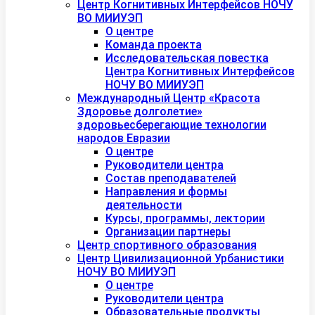
Центр Когнитивных Интерфейсов НОЧУ
ВО МИИУЭП
О центре
Команда проекта
Исследовательская повестка
Центра Когнитивных Интерфейсов
НОЧУ ВО МИИУЭП
Международный Центр «Красота
Здоровье долголетие»
здоровьесберегающие технологии
народов Евразии
О центре
Руководители центра
Состав преподавателей
Направления и формы
деятельности
Курсы, программы, лектории
Организации партнеры
Центр спортивного образования
Центр Цивилизационной Урбанистики
НОЧУ ВО МИИУЭП
О центре
Руководители центра
Образовательные продукты