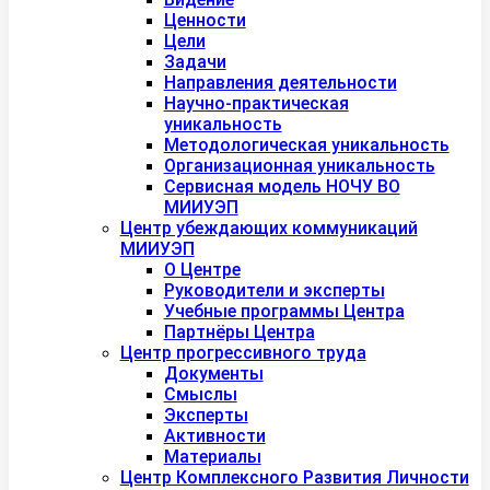
Ценности
Цели
Задачи
Направления деятельности
Научно-практическая
уникальность
Методологическая уникальность
Организационная уникальность
Сервисная модель НОЧУ ВО
МИИУЭП
Центр убеждающих коммуникаций
МИИУЭП
О Центре
Руководители и эксперты
Учебные программы Центра
Партнёры Центра
Центр прогрессивного труда
Документы
Смыслы
Эксперты
Активности
Материалы
Центр Комплексного Развития Личности