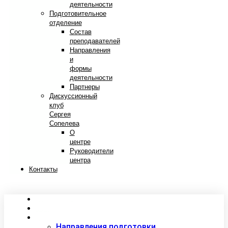
деятельности
Подготовительное
отделение
Состав
преподавателей
Направления
и
формы
деятельности
Партнеры
Дискуссионный
клуб
Сергея
Сопелева
О
центре
Руководители
центра
Контакты
Сведения об образовательной организации
Абитуриентам
Студентам
Направления подготовки