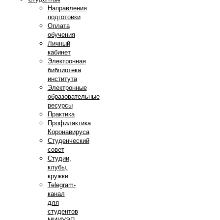
Направления
подготовки
Оплата
обучения
Личный
кабинет
Электронная
библиотека
института
Электронные
образовательные
ресурсы
Практика
Профилактика
Коронавируса
Студенческий
совет
Студии,
клубы,
кружки
Telegram-
канал
для
студентов