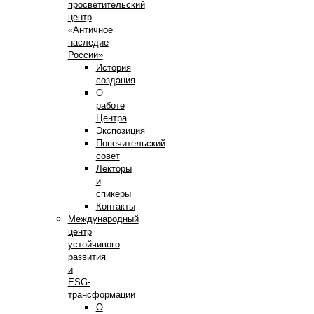
просветительский
центр
«Античное
наследие
России»
История
создания
О
работе
Центра
Экспозиция
Попечительский
совет
Лекторы
и
спикеры
Контакты
Международный
центр
устойчивого
развития
и
ESG-
трансформации
О