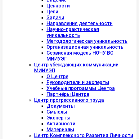
Ценности
Цели
Задачи
Направления деятельности
Научно-практическая
уникальность
Методологическая уникальность
Организационная уникальность
Сервисная модель НОЧУ ВО
МИИУЭП
Центр убеждающих коммуникаций
МИИУЭП
О Центре
Руководители и эксперты
Учебные программы Центра
Партнёры Центра
Центр прогрессивного труда
Документы
Смыслы
Эксперты
Активности
Материалы
Центр Комплексного Развития Личности