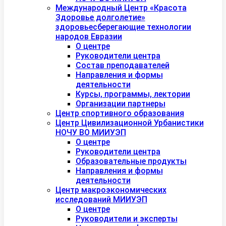
Международный Центр «Красота
Здоровье долголетие»
здоровьесберегающие технологии
народов Евразии
О центре
Руководители центра
Состав преподавателей
Направления и формы
деятельности
Курсы, программы, лектории
Организации партнеры
Центр спортивного образования
Центр Цивилизационной Урбанистики
НОЧУ ВО МИИУЭП
О центре
Руководители центра
Образовательные продукты
Направления и формы
деятельности
Центр макроэкономических
исследований МИИУЭП
О центре
Руководители и эксперты