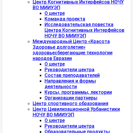
Центр Когнитивных Интерфейсов НОЧУ
ВО МИИУЭП
О центре
Команда проекта
Исследовательская повестка
Центра Когнитивных Интерфейсов
НОЧУ ВО МИИУЭП
Международный Центр «Красота
Здоровье долголетие»
здоровьесберегающие технологии
народов Евразии
О центре
Руководители центра
Состав преподавателей
Направления и формы
деятельности
Курсы, программы, лектории
Организации партнеры
Центр спортивного образования
Центр Цивилизационной Урбанистики
НОЧУ ВО МИИУЭП
О центре
Руководители центра
Образовательные продукты