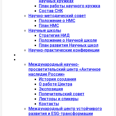
научных кружках
План работы научного кружка
Состав СНК
Научно-методический совет
Положение о НМС
План НМС
Научные школы
Стратегия НИД
Положение о Научной школе
План развития Научных школ
Научно-практические конференции
Международная академия туризма
Центры и лаборатории
Международный научно-
просветительский центр «Античное
наследие России»
История создания
О работе Центра
Экспозиция
Попечительский совет
Лекторы и спикеры
Контакты
Международный центр устойчивого
развития и ESG-трансформации