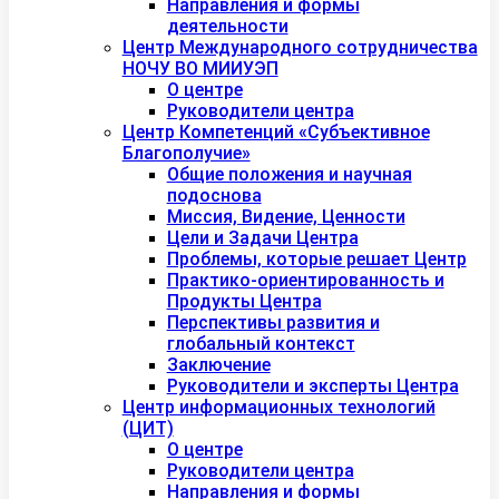
Направления и формы
деятельности
Центр Международного сотрудничества
НОЧУ ВО МИИУЭП
О центре
Руководители центра
Центр Компетенций «Субъективное
Благополучие»
Общие положения и научная
подоснова
Миссия, Видение, Ценности
Цели и Задачи Центра
Проблемы, которые решает Центр
Практико-ориентированность и
Продукты Центра
Перспективы развития и
глобальный контекст
Заключение
Руководители и эксперты Центра
Центр информационных технологий
(ЦИТ)
О центре
Руководители центра
Направления и формы