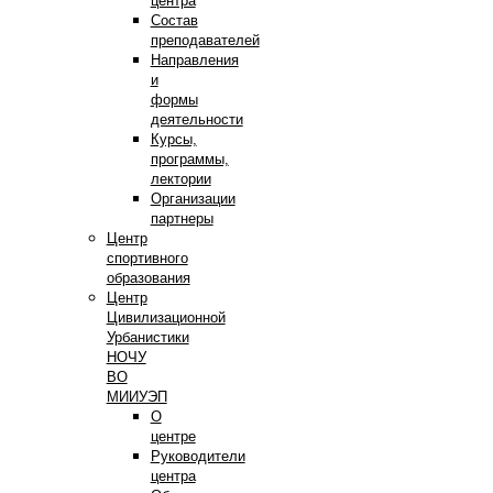
центра
Состав
преподавателей
Направления
и
формы
деятельности
Курсы,
программы,
лектории
Организации
партнеры
Центр
спортивного
образования
Центр
Цивилизационной
Урбанистики
НОЧУ
ВО
МИИУЭП
О
центре
Руководители
центра