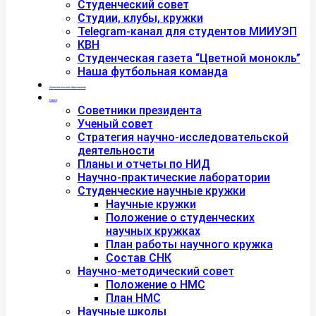
Студенческий совет
Студии, клубы, кружки
Telegram-канал для студентов МИИУЭП
КВН
Студенческая газета “Цветной монокль”
Наша футбольная команда
Дополнительное образование
Наука
Советники президента
Ученый совет
Стратегия научно-исследовательской
деятельности
Планы и отчеты по НИД
Научно-практические лаборатории
Студенческие научные кружки
Научные кружки
Положение о студенческих
научных кружках
План работы научного кружка
Состав СНК
Научно-методический совет
Положение о НМС
План НМС
Научные школы