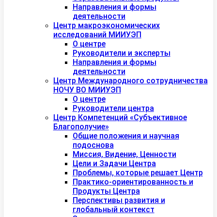
Направления и формы
деятельности
Центр макроэкономических
исследований МИИУЭП
О центре
Руководители и эксперты
Направления и формы
деятельности
Центр Международного сотрудничества
НОЧУ ВО МИИУЭП
О центре
Руководители центра
Центр Компетенций «Субъективное
Благополучие»
Общие положения и научная
подоснова
Миссия, Видение, Ценности
Цели и Задачи Центра
Проблемы, которые решает Центр
Практико-ориентированность и
Продукты Центра
Перспективы развития и
глобальный контекст