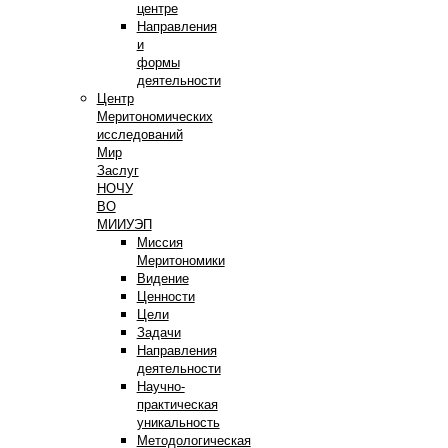
центре
Направления
и
формы
деятельности
Центр
Меритономических
исследований
Мир
Заслуг
НОЧУ
ВО
МИИУЭП
Миссия
Меритономики
Видение
Ценности
Цели
Задачи
Направления
деятельности
Научно-
практическая
уникальность
Методологическая