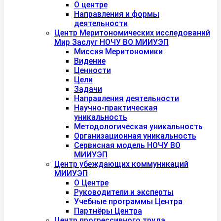
О центре
Направления и формы
деятельности
Центр Меритономических исследований
Мир Заслуг НОЧУ ВО МИИУЭП
Миссия Меритономики
Видение
Ценности
Цели
Задачи
Направления деятельности
Научно-практическая
уникальность
Методологическая уникальность
Организационная уникальность
Сервисная модель НОЧУ ВО
МИИУЭП
Центр убеждающих коммуникаций
МИИУЭП
О Центре
Руководители и эксперты
Учебные программы Центра
Партнёры Центра
Центр прогрессивного труда