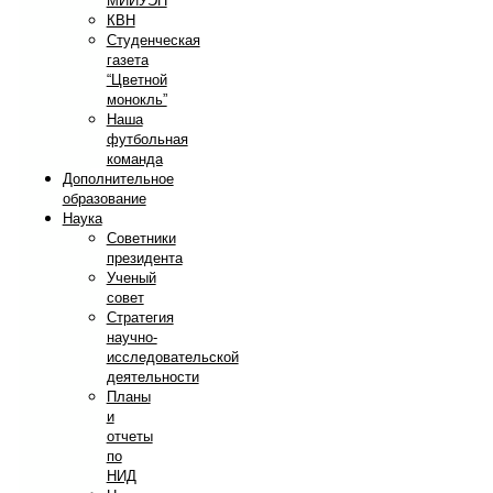
МИИУЭП
КВН
Студенческая
газета
“Цветной
монокль”
Наша
футбольная
команда
Дополнительное
образование
Наука
Советники
президента
Ученый
совет
Стратегия
научно-
исследовательской
деятельности
Планы
и
отчеты
по
НИД