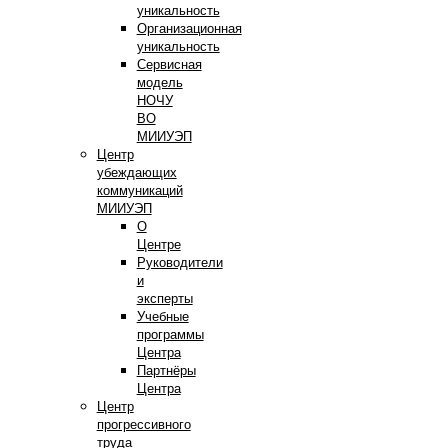
уникальность
Организационная
уникальность
Сервисная
модель
НОЧУ
ВО
МИИУЭП
Центр
убеждающих
коммуникаций
МИИУЭП
О
Центре
Руководители
и
эксперты
Учебные
программы
Центра
Партнёры
Центра
Центр
прогрессивного
труда