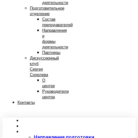
деятельности
Подготовительное
отделение
Состав
преподавателей
Направления
и
формы
деятельности
Партнеры
Дискуссионный
клуб
Сергея
Сопелева
О
центре
Руководители
центра
Контакты
Сведения об образовательной организации
Абитуриентам
Студентам
Направления подготовки