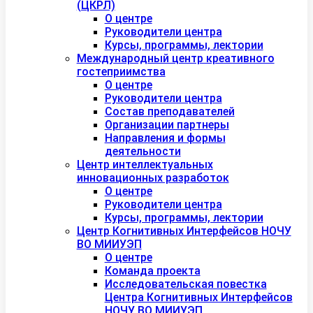
(ЦКРЛ)
О центре
Руководители центра
Курсы, программы, лектории
Международный центр креативного
гостеприимства
О центре
Руководители центра
Состав преподавателей
Организации партнеры
Направления и формы
деятельности
Центр интеллектуальных
инновационных разработок
О центре
Руководители центра
Курсы, программы, лектории
Центр Когнитивных Интерфейсов НОЧУ
ВО МИИУЭП
О центре
Команда проекта
Исследовательская повестка
Центра Когнитивных Интерфейсов
НОЧУ ВО МИИУЭП