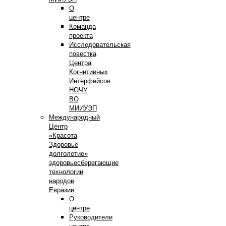
О
центре
Команда
проекта
Исследовательская
повестка
Центра
Когнитивных
Интерфейсов
НОЧУ
ВО
МИИУЭП
Международный
Центр
«Красота
Здоровье
долголетие»
здоровьесберегающие
технологии
народов
Евразии
О
центре
Руководители