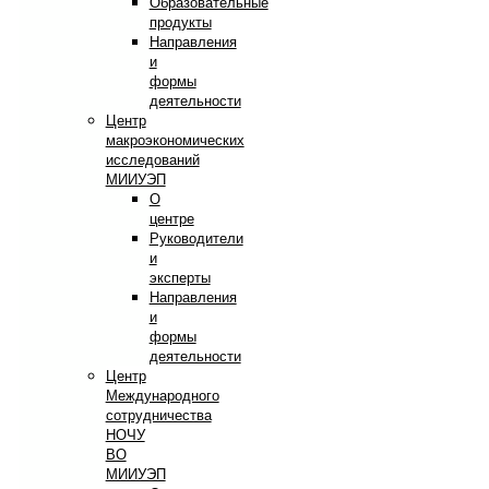
Образовательные
продукты
Направления
и
формы
деятельности
Центр
макроэкономических
исследований
МИИУЭП
О
центре
Руководители
и
эксперты
Направления
и
формы
деятельности
Центр
Международного
сотрудничества
НОЧУ
ВО
МИИУЭП