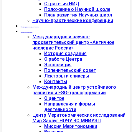
Стратегия НИД
Положение о Научной школе
План развития Научных школ
Научно-практические конференции
Международная академия туризма
Центры и лаборатории
Международный научно-
просветительский центр «Античное
наследие России»
История создания
О работе Центра
Экспозиция
Попечительский совет
Лекторы и спикеры
Контакты
Международный центр устойчивого
развития и ESG-трансформации
О центре
Направления и формы
деятельности
Центр Меритономических исследований
Мир Заслуг НОЧУ ВО МИИУЭП
Миссия Меритономики
Видение