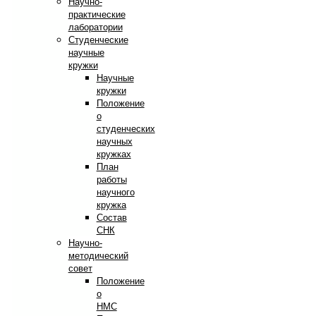
Научно-
практические
лаборатории
Студенческие
научные
кружки
Научные
кружки
Положение
о
студенческих
научных
кружках
План
работы
научного
кружка
Состав
СНК
Научно-
методический
совет
Положение
о
НМС