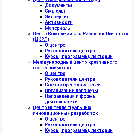
Документы
Смыслы
Эксперты
Активности
Материалы
Центр Комплексного Развития Личности
(ЦКРЛ)
О центре
Руководители центра
Курсы, программы, лектории
Международный центр креативного
гостеприимства
О центре
Руководители центра
Состав преподавателей
Организации партнеры
Направления и формы
деятельности
Центр интеллектуальных
инновационных разработок
О центре
Руководители центра
Курсы, программы, лектории