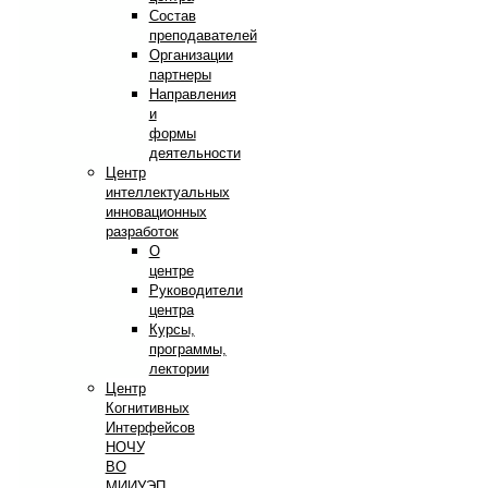
Состав
преподавателей
Организации
партнеры
Направления
и
формы
деятельности
Центр
интеллектуальных
инновационных
разработок
О
центре
Руководители
центра
Курсы,
программы,
лектории
Центр
Когнитивных
Интерфейсов
НОЧУ
ВО
МИИУЭП