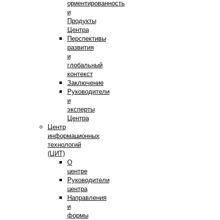
ориентированность
и
Продукты
Центра
Перспективы
развития
и
глобальный
контекст
Заключение
Руководители
и
эксперты
Центра
Центр
информационных
технологий
(ЦИТ)
О
центре
Руководители
центра
Направления
и
формы