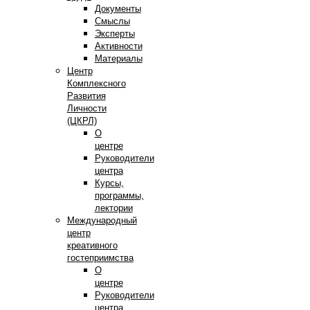
Документы
Смыслы
Эксперты
Активности
Материалы
Центр
Комплексного
Развития
Личности
(ЦКРЛ)
О
центре
Руководители
центра
Курсы,
программы,
лектории
Международный
центр
креативного
гостеприимства
О
центре
Руководители
центра