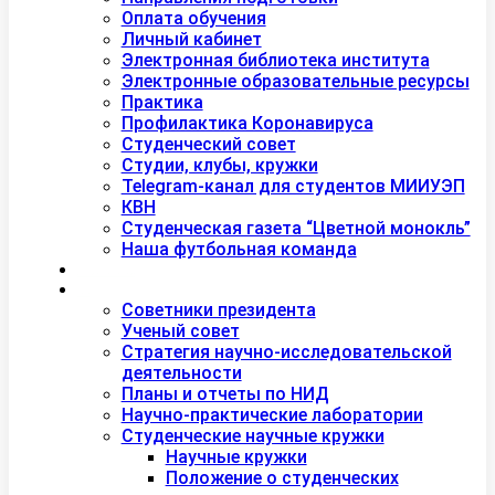
Оплата обучения
Личный кабинет
Электронная библиотека института
Электронные образовательные ресурсы
Практика
Профилактика Коронавируса
Студенческий совет
Студии, клубы, кружки
Telegram-канал для студентов МИИУЭП
КВН
Студенческая газета “Цветной монокль”
Наша футбольная команда
Дополнительное образование
Наука
Советники президента
Ученый совет
Стратегия научно-исследовательской
деятельности
Планы и отчеты по НИД
Научно-практические лаборатории
Студенческие научные кружки
Научные кружки
Положение о студенческих