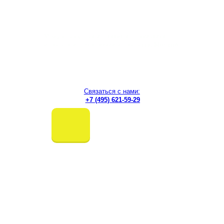
Перейти
к
содержимому
Международный институт информатики,
управления, экономики и права
в г. Москве
Связаться с нами:
+7 (495) 621-59-29