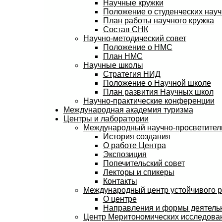
Научные кружки
Положение о студенческих науч
План работы научного кружка
Состав СНК
Научно-методический совет
Положение о НМС
План НМС
Научные школы
Стратегия НИД
Положение о Научной школе
План развития Научных школ
Научно-практические конференции
Международная академия туризма
Центры и лаборатории
Международный научно-просветитель
История создания
О работе Центра
Экспозиция
Попечительский совет
Лекторы и спикеры
Контакты
Международный центр устойчивого 
О центре
Направления и формы деятель
Центр Меритономических исследов