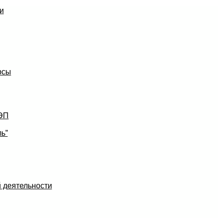
и
рсы
УЭП
ь”
 деятельности