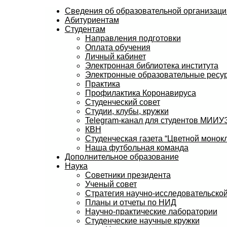
Сведения об образовательной организаци
Абитуриентам
Студентам
Направления подготовки
Оплата обучения
Личный кабинет
Электронная библиотека института
Электронные образовательные ресу
Практика
Профилактика Коронавируса
Студенческий совет
Студии, клубы, кружки
Telegram-канал для студентов МИИ
КВН
Студенческая газета “Цветной монокл
Наша футбольная команда
Дополнительное образование
Наука
Советники президента
Ученый совет
Стратегия научно-исследовательской
Планы и отчеты по НИД
Научно-практические лаборатории
Студенческие научные кружки