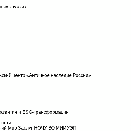
ных кружках
ский центр «Античное наследие России»
развития и ESG-трансформации
ности
аний Мир Заслуг НОЧУ ВО МИИУЭП