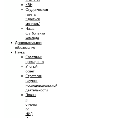
МИИУЭП
КВН
Студенческая
газета
“Цветной
монокль”
Наша
футбольная
команда
Дополнительное
образование
Наука
Советники
президента
Ученый
совет
Стратегия
научно-
исследовательской
деятельности
Планы
и
отчеты
по
НИД