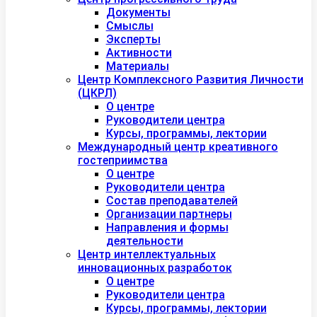
Документы
Смыслы
Эксперты
Активности
Материалы
Центр Комплексного Развития Личности
(ЦКРЛ)
О центре
Руководители центра
Курсы, программы, лектории
Международный центр креативного
гостеприимства
О центре
Руководители центра
Состав преподавателей
Организации партнеры
Направления и формы
деятельности
Центр интеллектуальных
инновационных разработок
О центре
Руководители центра
Курсы, программы, лектории