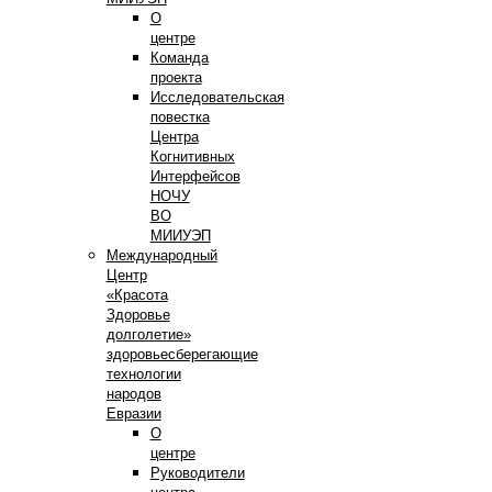
О
центре
Команда
проекта
Исследовательская
повестка
Центра
Когнитивных
Интерфейсов
НОЧУ
ВО
МИИУЭП
Международный
Центр
«Красота
Здоровье
долголетие»
здоровьесберегающие
технологии
народов
Евразии
О
центре
Руководители