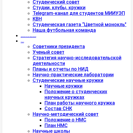
Студенческий совет
Студии, клубы, кружки
Telegram-канал для студентов МИИУЭП
КВН
Студенческая газета “Цветной монокль”
Наша футбольная команда
Дополнительное образование
Наука
Советники президента
Ученый совет
Стратегия научно-исследовательской
деятельности
Планы и отчеты по НИД
Научно-практические лаборатории
Студенческие научные кружки
Научные кружки
Положение о студенческих
научных кружках
План работы научного кружка
Состав СНК
Научно-методический совет
Положение о НМС
План НМС
Научные школы