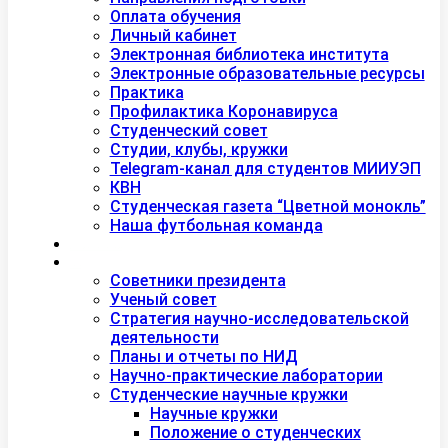
Оплата обучения
Личный кабинет
Электронная библиотека института
Электронные образовательные ресурсы
Практика
Профилактика Коронавируса
Студенческий совет
Студии, клубы, кружки
Telegram-канал для студентов МИИУЭП
КВН
Студенческая газета “Цветной монокль”
Наша футбольная команда
Дополнительное образование
Наука
Советники президента
Ученый совет
Стратегия научно-исследовательской
деятельности
Планы и отчеты по НИД
Научно-практические лаборатории
Студенческие научные кружки
Научные кружки
Положение о студенческих