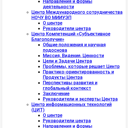
Направления и формы
деятельности
Центр Международного сотрудничества
НОЧУ ВО МИИУЭП
О центре
Руководители центра
Центр Компетенций «Субъективное
Благополучие»
Общие положения и научная
подоснова
Миссия, Видение, Ценности
Цели и Задачи Центра
Проблемы, которые решает Центр
Практико-ориентированность и
Продукты Центра
Перспективы развития и
глобальный контекст
Заключение
Руководители и эксперты Центра
Центр информационных технологий
(ЦИТ)
О центре
Руководители центра
Направления и формы