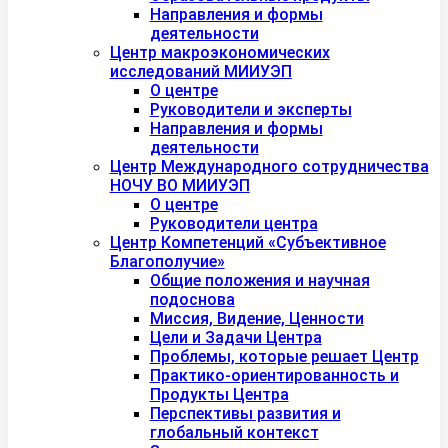
Направления и формы
деятельности
Центр макроэкономических
исследований МИИУЭП
О центре
Руководители и эксперты
Направления и формы
деятельности
Центр Международного сотрудничества
НОЧУ ВО МИИУЭП
О центре
Руководители центра
Центр Компетенций «Субъективное
Благополучие»
Общие положения и научная
подоснова
Миссия, Видение, Ценности
Цели и Задачи Центра
Проблемы, которые решает Центр
Практико-ориентированность и
Продукты Центра
Перспективы развития и
глобальный контекст