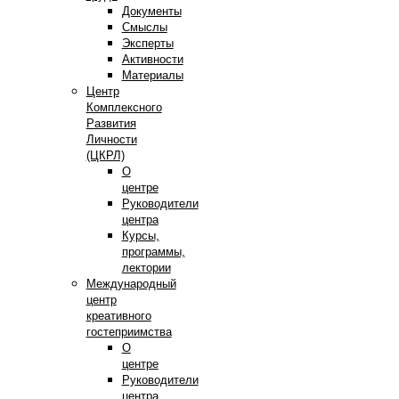
Документы
Смыслы
Эксперты
Активности
Материалы
Центр
Комплексного
Развития
Личности
(ЦКРЛ)
О
центре
Руководители
центра
Курсы,
программы,
лектории
Международный
центр
креативного
гостеприимства
О
центре
Руководители
центра