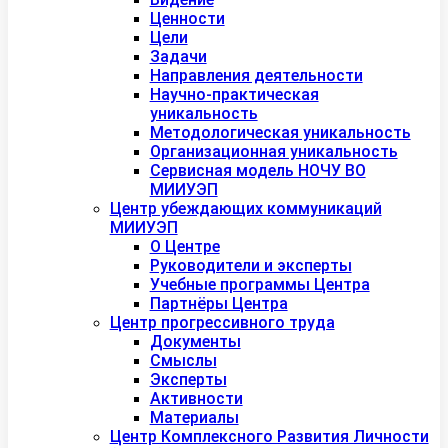
Ценности
Цели
Задачи
Направления деятельности
Научно-практическая
уникальность
Методологическая уникальность
Организационная уникальность
Сервисная модель НОЧУ ВО
МИИУЭП
Центр убеждающих коммуникаций
МИИУЭП
О Центре
Руководители и эксперты
Учебные программы Центра
Партнёры Центра
Центр прогрессивного труда
Документы
Смыслы
Эксперты
Активности
Материалы
Центр Комплексного Развития Личности