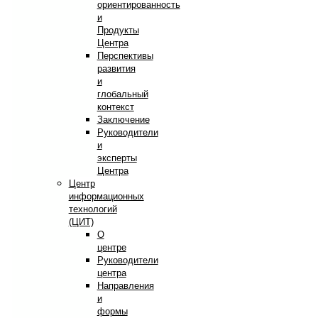
ориентированность
и
Продукты
Центра
Перспективы
развития
и
глобальный
контекст
Заключение
Руководители
и
эксперты
Центра
Центр
информационных
технологий
(ЦИТ)
О
центре
Руководители
центра
Направления
и
формы