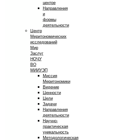
центре
Направления
и
формы
деятельности
Центр
Меритономических
исследований
Мир
Заслуг
НОЧУ
ВО
МИИУЭП
Миссия
Меритономики
Видение
Ценности
Цели
Задачи
Направления
деятельности
Научно-
практическая
уникальность
Методологическая