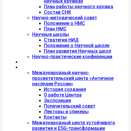
научных кружках
План работы научного кружка
Состав СНК
Научно-методический совет
Положение о НМС
План НМС
Научные школы
Стратегия НИД
Положение о Научной школе
План развития Научных школ
Научно-практические конференции
Международная академия туризма
Центры и лаборатории
Международный научно-
просветительский центр «Античное
наследие России»
История создания
О работе Центра
Экспозиция
Попечительский совет
Лекторы и спикеры
Контакты
Международный центр устойчивого
развития и ESG-трансформации