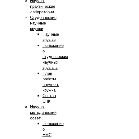
Научно-
практические
лаборатории
Студенческие
научные
кружки
Научные
кружки
Положение
о
студенческих
научных
кружках
План
работы
научного
кружка
Состав
СНК
Научно-
методический
совет
Положение
о
НМС