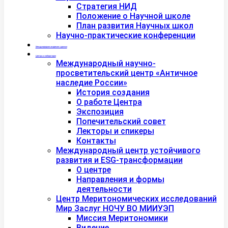
Стратегия НИД
Положение о Научной школе
План развития Научных школ
Научно-практические конференции
Международная академия туризма
Центры и лаборатории
Международный научно-
просветительский центр «Античное
наследие России»
История создания
О работе Центра
Экспозиция
Попечительский совет
Лекторы и спикеры
Контакты
Международный центр устойчивого
развития и ESG-трансформации
О центре
Направления и формы
деятельности
Центр Меритономических исследований
Мир Заслуг НОЧУ ВО МИИУЭП
Миссия Меритономики
Видение