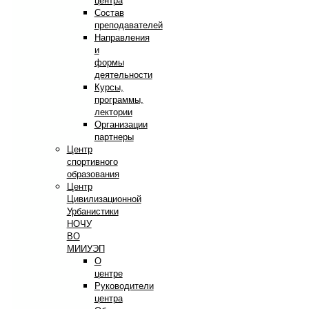
центра
Состав
преподавателей
Направления
и
формы
деятельности
Курсы,
программы,
лектории
Организации
партнеры
Центр
спортивного
образования
Центр
Цивилизационной
Урбанистики
НОЧУ
ВО
МИИУЭП
О
центре
Руководители
центра