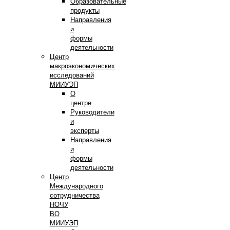
Образовательные
продукты
Направления
и
формы
деятельности
Центр
макроэкономических
исследований
МИИУЭП
О
центре
Руководители
и
эксперты
Направления
и
формы
деятельности
Центр
Международного
сотрудничества
НОЧУ
ВО
МИИУЭП