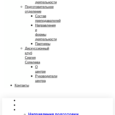
деятельности
Подготовительное
отделение
Состав
преподавателей
Направления
и
формы
деятельности
Партнеры
Дискуссионный
клуб
Сергея
Сопелева
О
центре
Руководители
центра
Контакты
Сведения об образовательной организации
Абитуриентам
Студентам
Направления подготовки