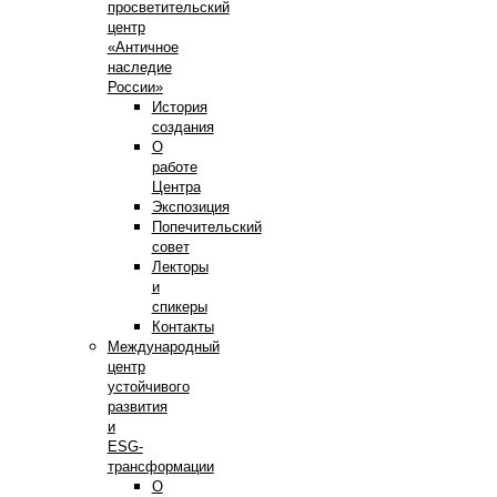
просветительский
центр
«Античное
наследие
России»
История
создания
О
работе
Центра
Экспозиция
Попечительский
совет
Лекторы
и
спикеры
Контакты
Международный
центр
устойчивого
развития
и
ESG-
трансформации
О