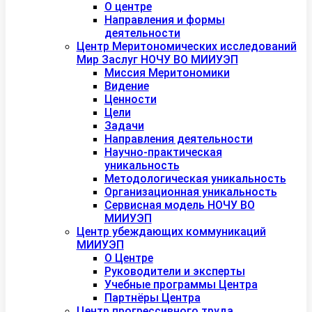
О центре
Направления и формы
деятельности
Центр Меритономических исследований
Мир Заслуг НОЧУ ВО МИИУЭП
Миссия Меритономики
Видение
Ценности
Цели
Задачи
Направления деятельности
Научно-практическая
уникальность
Методологическая уникальность
Организационная уникальность
Сервисная модель НОЧУ ВО
МИИУЭП
Центр убеждающих коммуникаций
МИИУЭП
О Центре
Руководители и эксперты
Учебные программы Центра
Партнёры Центра
Центр прогрессивного труда