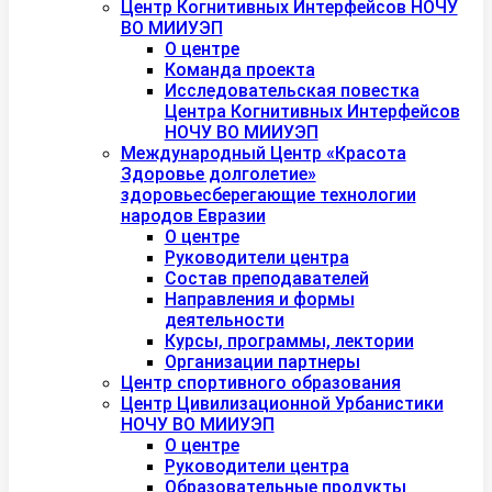
Центр Когнитивных Интерфейсов НОЧУ
ВО МИИУЭП
О центре
Команда проекта
Исследовательская повестка
Центра Когнитивных Интерфейсов
НОЧУ ВО МИИУЭП
Международный Центр «Красота
Здоровье долголетие»
здоровьесберегающие технологии
народов Евразии
О центре
Руководители центра
Состав преподавателей
Направления и формы
деятельности
Курсы, программы, лектории
Организации партнеры
Центр спортивного образования
Центр Цивилизационной Урбанистики
НОЧУ ВО МИИУЭП
О центре
Руководители центра
Образовательные продукты