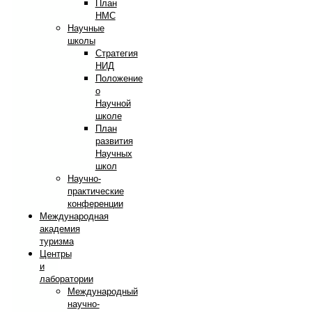
План
НМС
Научные
школы
Стратегия
НИД
Положение
о
Научной
школе
План
развития
Научных
школ
Научно-
практические
конференции
Международная
академия
туризма
Центры
и
лаборатории
Международный
научно-