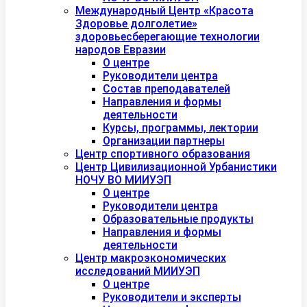
Международный Центр «Красота
Здоровье долголетие»
здоровьесберегающие технологии
народов Евразии
О центре
Руководители центра
Состав преподавателей
Направления и формы
деятельности
Курсы, программы, лектории
Организации партнеры
Центр спортивного образования
Центр Цивилизационной Урбанистики
НОЧУ ВО МИИУЭП
О центре
Руководители центра
Образовательные продукты
Направления и формы
деятельности
Центр макроэкономических
исследований МИИУЭП
О центре
Руководители и эксперты