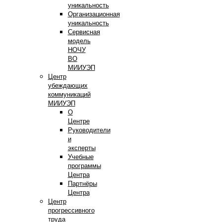
уникальность
Организационная
уникальность
Сервисная
модель
НОЧУ
ВО
МИИУЭП
Центр
убеждающих
коммуникаций
МИИУЭП
О
Центре
Руководители
и
эксперты
Учебные
программы
Центра
Партнёры
Центра
Центр
прогрессивного
труда