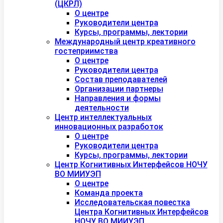
(ЦКРЛ)
О центре
Руководители центра
Курсы, программы, лектории
Международный центр креативного
гостеприимства
О центре
Руководители центра
Состав преподавателей
Организации партнеры
Направления и формы
деятельности
Центр интеллектуальных
инновационных разработок
О центре
Руководители центра
Курсы, программы, лектории
Центр Когнитивных Интерфейсов НОЧУ
ВО МИИУЭП
О центре
Команда проекта
Исследовательская повестка
Центра Когнитивных Интерфейсов
НОЧУ ВО МИИУЭП