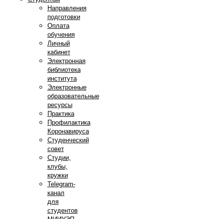
Направления
подготовки
Оплата
обучения
Личный
кабинет
Электронная
библиотека
института
Электронные
образовательные
ресурсы
Практика
Профилактика
Коронавируса
Студенческий
совет
Студии,
клубы,
кружки
Telegram-
канал
для
студентов