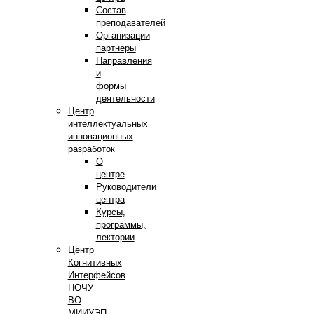
Состав
преподавателей
Организации
партнеры
Направления
и
формы
деятельности
Центр
интеллектуальных
инновационных
разработок
О
центре
Руководители
центра
Курсы,
программы,
лектории
Центр
Когнитивных
Интерфейсов
НОЧУ
ВО
МИИУЭП