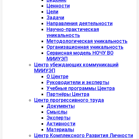
Ценности
Цели
Задачи
Направления деятельности
Научно-практическая
уникальность
Методологическая уникальность
Организационная уникальность
Сервисная модель НОЧУ ВО
МИИУЭП
Центр убеждающих коммуникаций
МИИУЭП
О Центре
Руководители и эксперты
Учебные программы Центра
Партнёры Центра
Центр прогрессивного труда
Документы
Смыслы
Эксперты
Активности
Материалы
Центр Комплексного Развития Личности