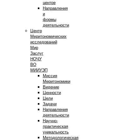
центре
Направления
и
формы
деятельности
Центр
Меритономических
исследований
Мир
Заслуг
НОЧУ
ВО
МИИУЭП
Миссия
Меритономики
Видение
Ценности
Цели
Задачи
Направления
деятельности
Научно-
практическая
уникальность
Методологическая