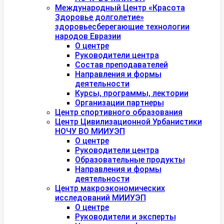
Международный Центр «Красота
Здоровье долголетие»
здоровьесберегающие технологии
народов Евразии
О центре
Руководители центра
Состав преподавателей
Направления и формы
деятельности
Курсы, программы, лектории
Организации партнеры
Центр спортивного образования
Центр Цивилизационной Урбанистики
НОЧУ ВО МИИУЭП
О центре
Руководители центра
Образовательные продукты
Направления и формы
деятельности
Центр макроэкономических
исследований МИИУЭП
О центре
Руководители и эксперты