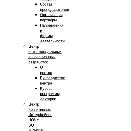
Состав
преподавателей
Организации
партнеры
Направления
и
формы
деятельности
Центр
интеллектуальных
инновационных
разработок
О
центре
Руководители
центра
Курсы,
программы,
лектории
Центр
Когнитивных
Интерфейсов
НОЧУ
ВО
МИИУЭП