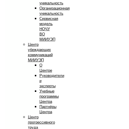
уникальность
Организационная
уникальность
Сервисная
модель
НОЧУ
ВО
МИИУЭП
Центр
убеждающих
коммуникаций
МИИУЭП
О
Центре
Руководители
и
эксперты
Учебные
программы
Центра
Партнёры
Центра
Центр
прогрессивного
труда