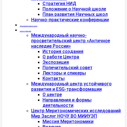
Стратегия НИД
Положение о Научной школе
План развития Научных школ
Научно-практические конференции
Международная академия туризма
Центры и лаборатории
Международный научно-
просветительский центр «Античное
наследие России»
История создания
О работе Центра
Экспозиция
Попечительский совет
Лекторы и спикеры
Контакты
Международный центр устойчивого
развития и ESG-трансформации
О центре
Направления и формы
деятельности
Центр Меритономических исследований
Мир Заслуг НОЧУ ВО МИИУЭП
Миссия Меритономики
Видение