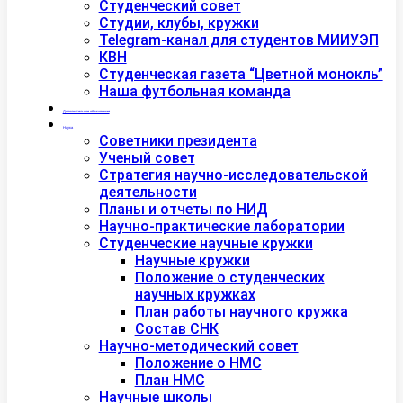
Студенческий совет
Студии, клубы, кружки
Telegram-канал для студентов МИИУЭП
КВН
Студенческая газета “Цветной монокль”
Наша футбольная команда
Дополнительное образование
Наука
Советники президента
Ученый совет
Стратегия научно-исследовательской
деятельности
Планы и отчеты по НИД
Научно-практические лаборатории
Студенческие научные кружки
Научные кружки
Положение о студенческих
научных кружках
План работы научного кружка
Состав СНК
Научно-методический совет
Положение о НМС
План НМС
Научные школы