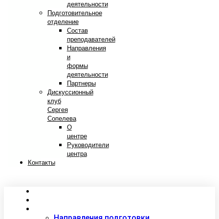
деятельности
Подготовительное
отделение
Состав
преподавателей
Направления
и
формы
деятельности
Партнеры
Дискуссионный
клуб
Сергея
Сопелева
О
центре
Руководители
центра
Контакты
Сведения об образовательной организации
Абитуриентам
Студентам
Направления подготовки