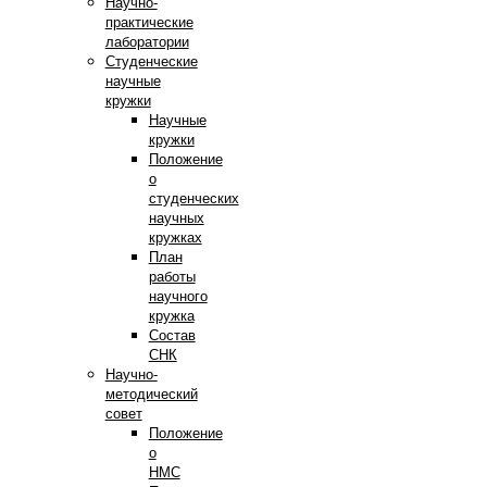
Научно-
практические
лаборатории
Студенческие
научные
кружки
Научные
кружки
Положение
о
студенческих
научных
кружках
План
работы
научного
кружка
Состав
СНК
Научно-
методический
совет
Положение
о
НМС