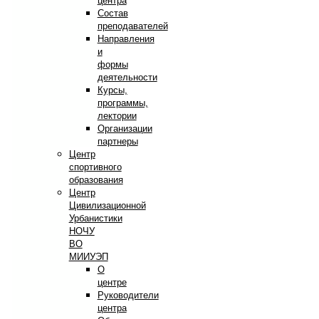
центра
Состав
преподавателей
Направления
и
формы
деятельности
Курсы,
программы,
лектории
Организации
партнеры
Центр
спортивного
образования
Центр
Цивилизационной
Урбанистики
НОЧУ
ВО
МИИУЭП
О
центре
Руководители
центра