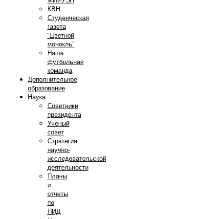
МИИУЭП
КВН
Студенческая
газета
“Цветной
монокль”
Наша
футбольная
команда
Дополнительное
образование
Наука
Советники
президента
Ученый
совет
Стратегия
научно-
исследовательской
деятельности
Планы
и
отчеты
по
НИД