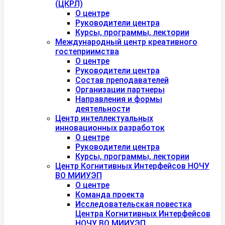
(ЦКРЛ)
О центре
Руководители центра
Курсы, программы, лектории
Международный центр креативного
гостеприимства
О центре
Руководители центра
Состав преподавателей
Организации партнеры
Направления и формы
деятельности
Центр интеллектуальных
инновационных разработок
О центре
Руководители центра
Курсы, программы, лектории
Центр Когнитивных Интерфейсов НОЧУ
ВО МИИУЭП
О центре
Команда проекта
Исследовательская повестка
Центра Когнитивных Интерфейсов
НОЧУ ВО МИИУЭП