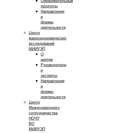
Образовательные
продукты
Направления
и
формы
деятельности
Центр
макроэкономических
исследований
МИИУЭП
О
центре
Руководители
и
эксперты
Направления
и
формы
деятельности
Центр
Международного
сотрудничества
НОЧУ
ВО
МИИУЭП