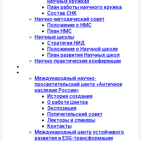
научных кружках
План работы научного кружка
Состав СНК
Научно-методический совет
Положение о НМС
План НМС
Научные школы
Стратегия НИД
Положение о Научной школе
План развития Научных школ
Научно-практические конференции
Международная академия туризма
Центры и лаборатории
Международный научно-
просветительский центр «Античное
наследие России»
История создания
О работе Центра
Экспозиция
Попечительский совет
Лекторы и спикеры
Контакты
Международный центр устойчивого
развития и ESG-трансформации