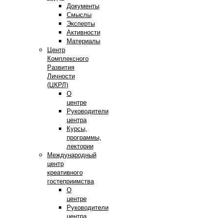
Документы
Смыслы
Эксперты
Активности
Материалы
Центр
Комплексного
Развития
Личности
(ЦКРЛ)
О
центре
Руководители
центра
Курсы,
программы,
лектории
Международный
центр
креативного
гостеприимства
О
центре
Руководители
центра