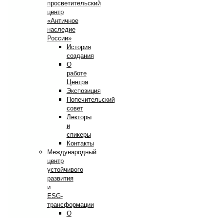
просветительский
центр
«Античное
наследие
России»
История
создания
О
работе
Центра
Экспозиция
Попечительский
совет
Лекторы
и
спикеры
Контакты
Международный
центр
устойчивого
развития
и
ESG-
трансформации
О