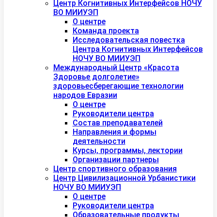
Центр Когнитивных Интерфейсов НОЧУ
ВО МИИУЭП
О центре
Команда проекта
Исследовательская повестка
Центра Когнитивных Интерфейсов
НОЧУ ВО МИИУЭП
Международный Центр «Красота
Здоровье долголетие»
здоровьесберегающие технологии
народов Евразии
О центре
Руководители центра
Состав преподавателей
Направления и формы
деятельности
Курсы, программы, лектории
Организации партнеры
Центр спортивного образования
Центр Цивилизационной Урбанистики
НОЧУ ВО МИИУЭП
О центре
Руководители центра
Образовательные продукты