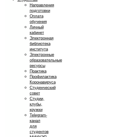
Направления
подготовки
Оплата
обучения
Личный
кабинет
Электронная
библиотека
института
Электронные
образовательные
ресурсы
Практика
Профилактика
Коронавируса
Студенческий
совет
Студии,
клубы,
кружки
Telegram-
канал
для
студентов