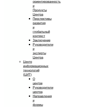
ориентированность
и
Продукты
Центра
Перспективы
развития
и
глобальный
контекст
Заключение
Руководители
и
эксперты
Центра
Центр
информационных
технологий
(ЦИТ)
О
центре
Руководители
центра
Направления
и
формы