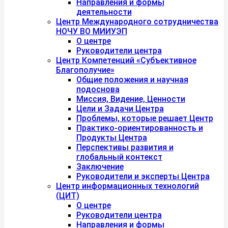
Направления и формы
деятельности
Центр Международного сотрудничества
НОЧУ ВО МИИУЭП
О центре
Руководители центра
Центр Компетенций «Субъективное
Благополучие»
Общие положения и научная
подоснова
Миссия, Видение, Ценности
Цели и Задачи Центра
Проблемы, которые решает Центр
Практико-ориентированность и
Продукты Центра
Перспективы развития и
глобальный контекст
Заключение
Руководители и эксперты Центра
Центр информационных технологий
(ЦИТ)
О центре
Руководители центра
Направления и формы