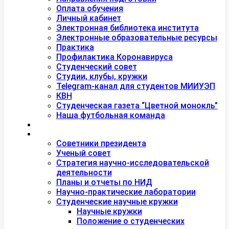
Оплата обучения
Личный кабинет
Электронная библиотека института
Электронные образовательные ресурсы
Практика
Профилактика Коронавируса
Студенческий совет
Студии, клубы, кружки
Telegram-канал для студентов МИИУЭП
КВН
Студенческая газета “Цветной монокль”
Наша футбольная команда
Дополнительное образование
Наука
Советники президента
Ученый совет
Стратегия научно-исследовательской
деятельности
Планы и отчеты по НИД
Научно-практические лаборатории
Студенческие научные кружки
Научные кружки
Положение о студенческих