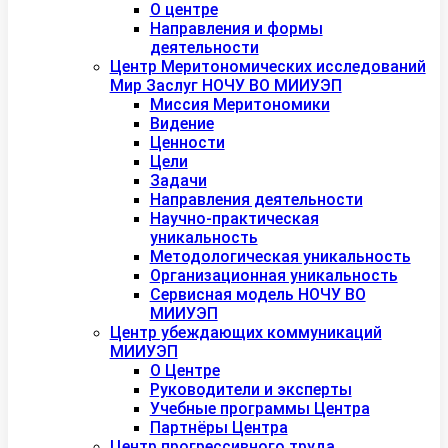
О центре
Направления и формы
деятельности
Центр Меритономических исследований
Мир Заслуг НОЧУ ВО МИИУЭП
Миссия Меритономики
Видение
Ценности
Цели
Задачи
Направления деятельности
Научно-практическая
уникальность
Методологическая уникальность
Организационная уникальность
Сервисная модель НОЧУ ВО
МИИУЭП
Центр убеждающих коммуникаций
МИИУЭП
О Центре
Руководители и эксперты
Учебные программы Центра
Партнёры Центра
Центр прогрессивного труда