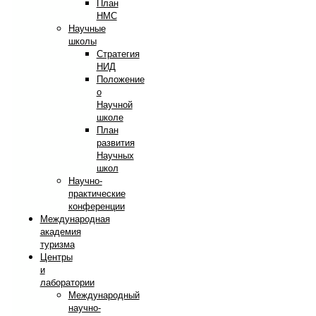
План
НМС
Научные
школы
Стратегия
НИД
Положение
о
Научной
школе
План
развития
Научных
школ
Научно-
практические
конференции
Международная
академия
туризма
Центры
и
лаборатории
Международный
научно-