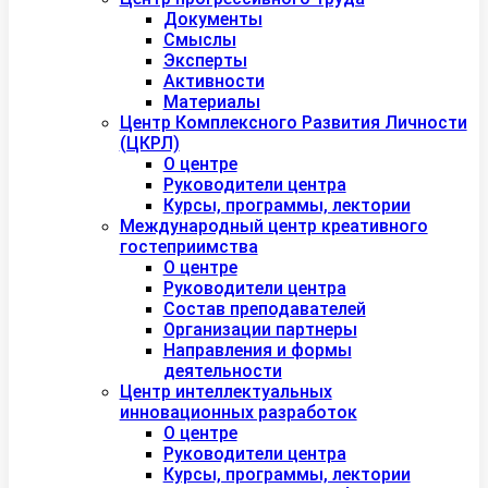
Документы
Смыслы
Эксперты
Активности
Материалы
Центр Комплексного Развития Личности
(ЦКРЛ)
О центре
Руководители центра
Курсы, программы, лектории
Международный центр креативного
гостеприимства
О центре
Руководители центра
Состав преподавателей
Организации партнеры
Направления и формы
деятельности
Центр интеллектуальных
инновационных разработок
О центре
Руководители центра
Курсы, программы, лектории