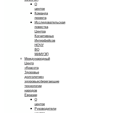
О
центре
Команда
проекта
Исследовательская
повестка
Центра
Когнитивных
Интерфейсов
НОЧУ
ВО
МИИУЭП
Международный
Центр
«Красота
Здоровье
долголетие»
здоровьесберегающие
технологии
народов
Евразии
О
центре
Руководители