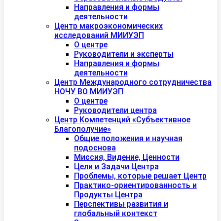
Направления и формы
деятельности
Центр макроэкономических
исследований МИИУЭП
О центре
Руководители и эксперты
Направления и формы
деятельности
Центр Международного сотрудничества
НОЧУ ВО МИИУЭП
О центре
Руководители центра
Центр Компетенций «Субъективное
Благополучие»
Общие положения и научная
подоснова
Миссия, Видение, Ценности
Цели и Задачи Центра
Проблемы, которые решает Центр
Практико-ориентированность и
Продукты Центра
Перспективы развития и
глобальный контекст