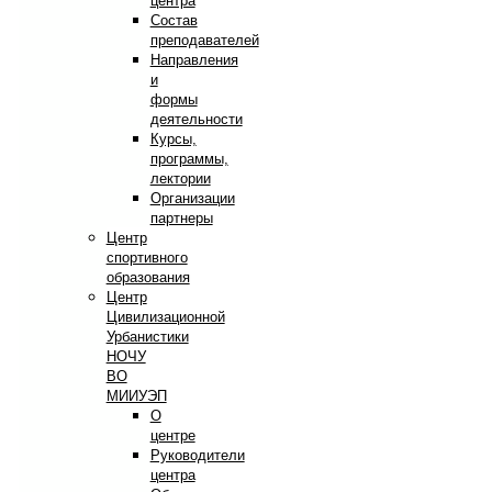
центра
Состав
преподавателей
Направления
и
формы
деятельности
Курсы,
программы,
лектории
Организации
партнеры
Центр
спортивного
образования
Центр
Цивилизационной
Урбанистики
НОЧУ
ВО
МИИУЭП
О
центре
Руководители
центра