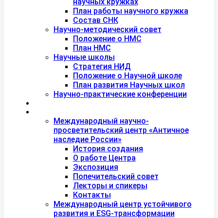
научных кружках
План работы научного кружка
Состав СНК
Научно-методический совет
Положение о НМС
План НМС
Научные школы
Стратегия НИД
Положение о Научной школе
План развития Научных школ
Научно-практические конференции
Международная академия туризма
Центры и лаборатории
Международный научно-
просветительский центр «Античное
наследие России»
История создания
О работе Центра
Экспозиция
Попечительский совет
Лекторы и спикеры
Контакты
Международный центр устойчивого
развития и ESG-трансформации