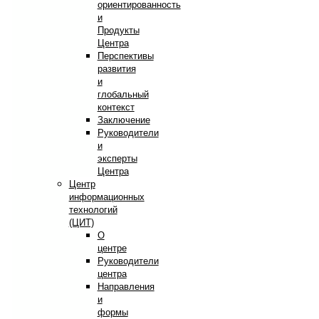
ориентированность
и
Продукты
Центра
Перспективы
развития
и
глобальный
контекст
Заключение
Руководители
и
эксперты
Центра
Центр
информационных
технологий
(ЦИТ)
О
центре
Руководители
центра
Направления
и
формы