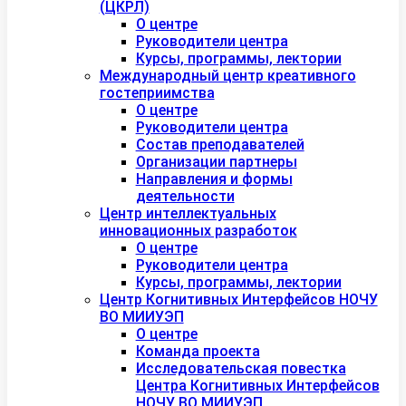
(ЦКРЛ)
О центре
Руководители центра
Курсы, программы, лектории
Международный центр креативного
гостеприимства
О центре
Руководители центра
Состав преподавателей
Организации партнеры
Направления и формы
деятельности
Центр интеллектуальных
инновационных разработок
О центре
Руководители центра
Курсы, программы, лектории
Центр Когнитивных Интерфейсов НОЧУ
ВО МИИУЭП
О центре
Команда проекта
Исследовательская повестка
Центра Когнитивных Интерфейсов
НОЧУ ВО МИИУЭП