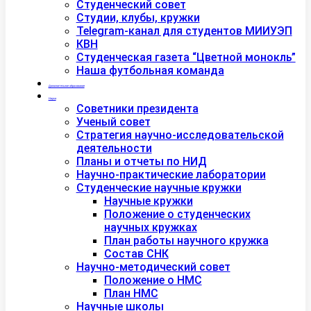
Студенческий совет
Студии, клубы, кружки
Telegram-канал для студентов МИИУЭП
КВН
Студенческая газета “Цветной монокль”
Наша футбольная команда
Дополнительное образование
Наука
Советники президента
Ученый совет
Стратегия научно-исследовательской
деятельности
Планы и отчеты по НИД
Научно-практические лаборатории
Студенческие научные кружки
Научные кружки
Положение о студенческих
научных кружках
План работы научного кружка
Состав СНК
Научно-методический совет
Положение о НМС
План НМС
Научные школы