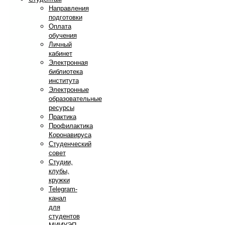
Направления
подготовки
Оплата
обучения
Личный
кабинет
Электронная
библиотека
института
Электронные
образовательные
ресурсы
Практика
Профилактика
Коронавируса
Студенческий
совет
Студии,
клубы,
кружки
Telegram-
канал
для
студентов