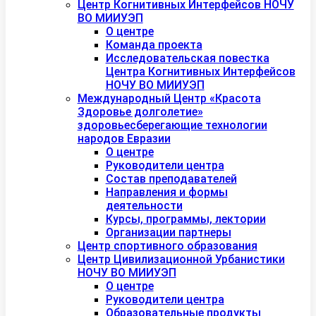
Центр Когнитивных Интерфейсов НОЧУ
ВО МИИУЭП
О центре
Команда проекта
Исследовательская повестка
Центра Когнитивных Интерфейсов
НОЧУ ВО МИИУЭП
Международный Центр «Красота
Здоровье долголетие»
здоровьесберегающие технологии
народов Евразии
О центре
Руководители центра
Состав преподавателей
Направления и формы
деятельности
Курсы, программы, лектории
Организации партнеры
Центр спортивного образования
Центр Цивилизационной Урбанистики
НОЧУ ВО МИИУЭП
О центре
Руководители центра
Образовательные продукты