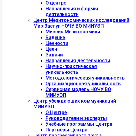
О центре
Направления и формы
деятельности
Центр Меритономических исследований
Мир Заслуг НОЧУ ВО МИИУЭП
Миссия Меритономики
Видение
Ценности
Цели
Задачи
Направления деятельности
Научно-практическая
уникальность
Методологическая уникальность
Организационная уникальность
Сервисная модель НОЧУ ВО
МИИУЭП
Центр убеждающих коммуникаций
МИИУЭП
О Центре
Руководители и эксперты
Учебные программы Центра
Партнёры Центра
Центр прогрессивного труда