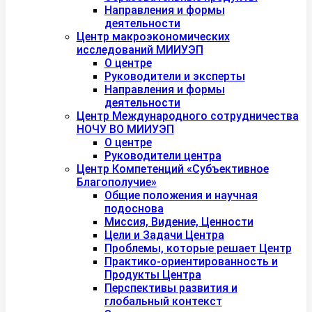
Направления и формы
деятельности
Центр макроэкономических
исследований МИИУЭП
О центре
Руководители и эксперты
Направления и формы
деятельности
Центр Международного сотрудничества
НОЧУ ВО МИИУЭП
О центре
Руководители центра
Центр Компетенций «Субъективное
Благополучие»
Общие положения и научная
подоснова
Миссия, Видение, Ценности
Цели и Задачи Центра
Проблемы, которые решает Центр
Практико-ориентированность и
Продукты Центра
Перспективы развития и
глобальный контекст