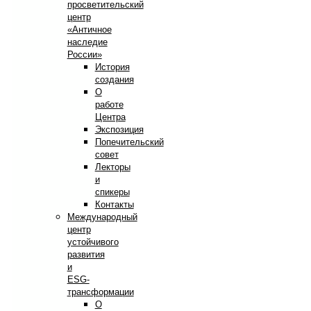
просветительский
центр
«Античное
наследие
России»
История
создания
О
работе
Центра
Экспозиция
Попечительский
совет
Лекторы
и
спикеры
Контакты
Международный
центр
устойчивого
развития
и
ESG-
трансформации
О