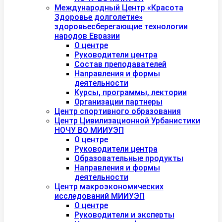
Международный Центр «Красота
Здоровье долголетие»
здоровьесберегающие технологии
народов Евразии
О центре
Руководители центра
Состав преподавателей
Направления и формы
деятельности
Курсы, программы, лектории
Организации партнеры
Центр спортивного образования
Центр Цивилизационной Урбанистики
НОЧУ ВО МИИУЭП
О центре
Руководители центра
Образовательные продукты
Направления и формы
деятельности
Центр макроэкономических
исследований МИИУЭП
О центре
Руководители и эксперты