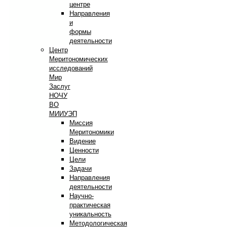
центре
Направления
и
формы
деятельности
Центр
Меритономических
исследований
Мир
Заслуг
НОЧУ
ВО
МИИУЭП
Миссия
Меритономики
Видение
Ценности
Цели
Задачи
Направления
деятельности
Научно-
практическая
уникальность
Методологическая