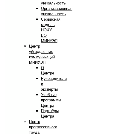
уникальность
Организационная
уникальность
Сервисная
модель
НОЧУ
ВО
МИИУЭП
Центр
убеждающих
коммуникаций
МИИУЭП
О
Центре
Руководители
и
эксперты
Учебные
программы
Центра
Партнёры
Центра
Центр
прогрессивного
труда