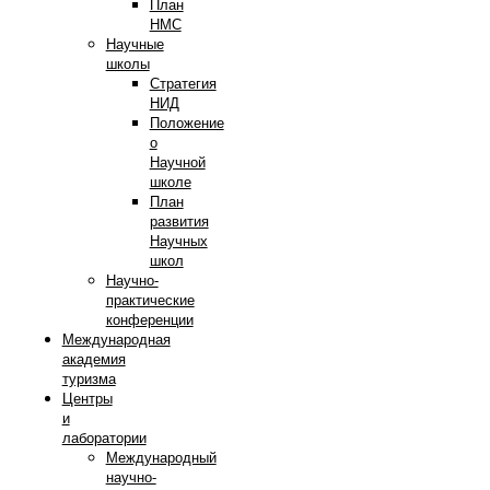
План
НМС
Научные
школы
Стратегия
НИД
Положение
о
Научной
школе
План
развития
Научных
школ
Научно-
практические
конференции
Международная
академия
туризма
Центры
и
лаборатории
Международный
научно-