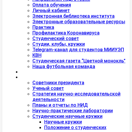
Оплата обучения
Личный кабинет
Электронная библиотека института
Электронные образовательные ресурсы
Практика
Профилактика Коронавируса
Студенческий совет
Студии, клубы, кружки
Telegram-канал для студентов МИИУЭП
КВН
Студенческая газета “Цветной монокль”
Наша футбольная команда
Дополнительное образование
Наука
Советники президента
Ученый совет
Стратегия научно-исследовательской
деятельности
Планы и отчеты по НИД
Научно-практические лаборатории
Студенческие научные кружки
Научные кружки
Положение о студенческих