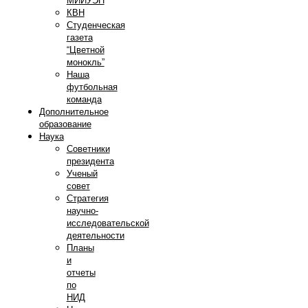
МИИУЭП
КВН
Студенческая
газета
“Цветной
монокль”
Наша
футбольная
команда
Дополнительное
образование
Наука
Советники
президента
Ученый
совет
Стратегия
научно-
исследовательской
деятельности
Планы
и
отчеты
по
НИД