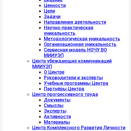
Ценности
Цели
Задачи
Направления деятельности
Научно-практическая
уникальность
Методологическая уникальность
Организационная уникальность
Сервисная модель НОЧУ ВО
МИИУЭП
Центр убеждающих коммуникаций
МИИУЭП
О Центре
Руководители и эксперты
Учебные программы Центра
Партнёры Центра
Центр прогрессивного труда
Документы
Смыслы
Эксперты
Активности
Материалы
Центр Комплексного Развития Личности