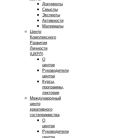
Документы
Смыслы
Эксперты
Активности
Материалы
Центр
Комплексного
Развития
Личности
(ЦКРЛ)
О
центре
Руководители
центра
Курсы,
программы,
лектории
Международный
центр
креативного
гостеприимства
О
центре
Руководители
центра