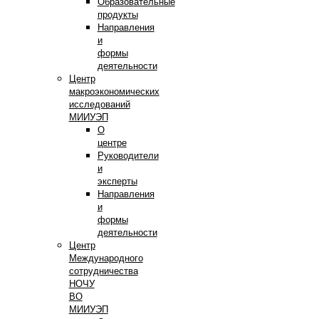
Образовательные
продукты
Направления
и
формы
деятельности
Центр
макроэкономических
исследований
МИИУЭП
О
центре
Руководители
и
эксперты
Направления
и
формы
деятельности
Центр
Международного
сотрудничества
НОЧУ
ВО
МИИУЭП