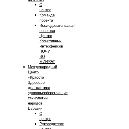
О
центре
Команда
проекта
Исследовательская
повестка
Центра
Когнитивных
Интерфейсов
НОЧУ
ВО
МИИУЭП
Международный
Центр
«Красота
Здоровье
долголетие»
здоровьесберегающие
технологии
народов
Евразии
О
центре
Руководители