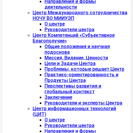
Направления и формы
деятельности
Центр Международного сотрудничества
НОЧУ ВО МИИУЭП
О центре
Руководители центра
Центр Компетенций «Субъективное
Благополучие»
Общие положения и научная
подоснова
Миссия, Видение, Ценности
Цели и Задачи Центра
Проблемы, которые решает Центр
Практико-ориентированность и
Продукты Центра
Перспективы развития и
глобальный контекст
Заключение
Руководители и эксперты Центра
Центр информационных технологий
(ЦИТ)
О центре
Руководители центра
Направления и формы