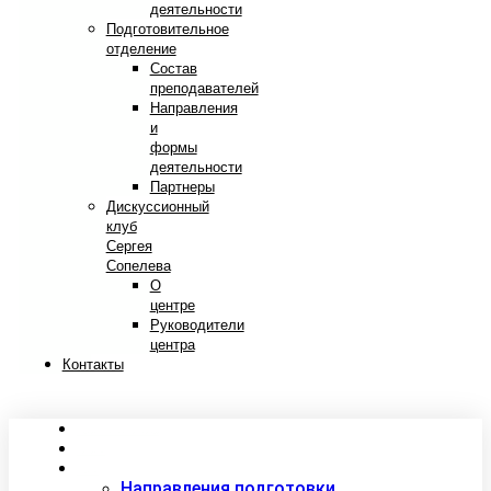
деятельности
Подготовительное
отделение
Состав
преподавателей
Направления
и
формы
деятельности
Партнеры
Дискуссионный
клуб
Сергея
Сопелева
О
центре
Руководители
центра
Контакты
Сведения об образовательной организации
Абитуриентам
Студентам
Направления подготовки