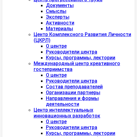
Документы
Смыслы
Эксперты
Активности
Материалы
Центр Комплексного Развития Личности
(ЦКРЛ)
О центре
Руководители центра
Курсы, программы, лектории
Международный центр креативного
гостеприимства
О центре
Руководители центра
Состав преподавателей
Организации партнеры
Направления и формы
деятельности
Центр интеллектуальных
инновационных разработок
О центре
Руководители центра
Курсы, программы, лектории