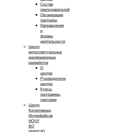
Состав
преподавателей
Организации
партнеры
Направления
и
формы
деятельности
Центр
интеллектуальных
инновационных
разработок
О
центре
Руководители
центра
Курсы,
программы,
лектории
Центр
Когнитивных
Интерфейсов
НОЧУ
ВО
МИИУЭП