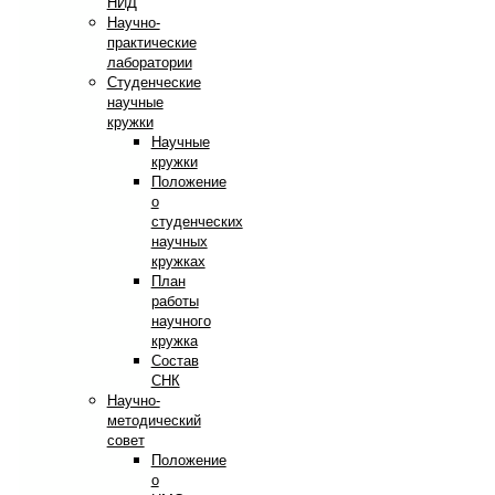
НИД
Научно-
практические
лаборатории
Студенческие
научные
кружки
Научные
кружки
Положение
о
студенческих
научных
кружках
План
работы
научного
кружка
Состав
СНК
Научно-
методический
совет
Положение
о