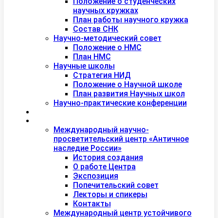
Положение о студенческих
научных кружках
План работы научного кружка
Состав СНК
Научно-методический совет
Положение о НМС
План НМС
Научные школы
Стратегия НИД
Положение о Научной школе
План развития Научных школ
Научно-практические конференции
Международная академия туризма
Центры и лаборатории
Международный научно-
просветительский центр «Античное
наследие России»
История создания
О работе Центра
Экспозиция
Попечительский совет
Лекторы и спикеры
Контакты
Международный центр устойчивого