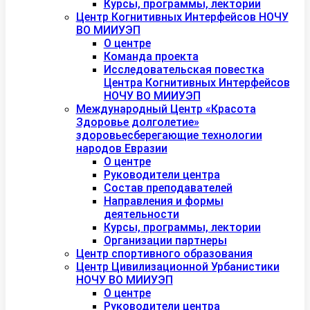
Курсы, программы, лектории
Центр Когнитивных Интерфейсов НОЧУ
ВО МИИУЭП
О центре
Команда проекта
Исследовательская повестка
Центра Когнитивных Интерфейсов
НОЧУ ВО МИИУЭП
Международный Центр «Красота
Здоровье долголетие»
здоровьесберегающие технологии
народов Евразии
О центре
Руководители центра
Состав преподавателей
Направления и формы
деятельности
Курсы, программы, лектории
Организации партнеры
Центр спортивного образования
Центр Цивилизационной Урбанистики
НОЧУ ВО МИИУЭП
О центре
Руководители центра