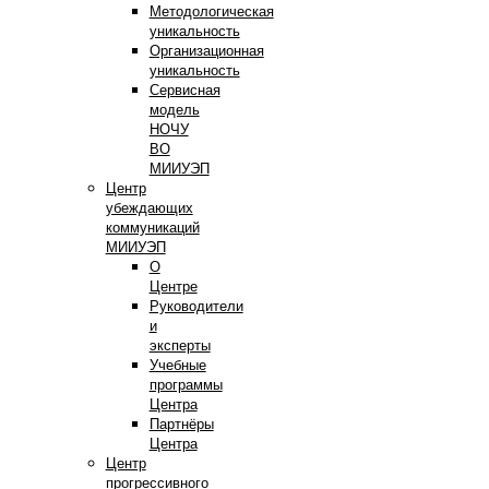
Методологическая
уникальность
Организационная
уникальность
Сервисная
модель
НОЧУ
ВО
МИИУЭП
Центр
убеждающих
коммуникаций
МИИУЭП
О
Центре
Руководители
и
эксперты
Учебные
программы
Центра
Партнёры
Центра
Центр
прогрессивного