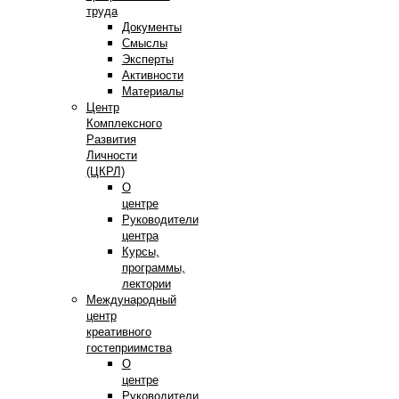
труда
Документы
Смыслы
Эксперты
Активности
Материалы
Центр
Комплексного
Развития
Личности
(ЦКРЛ)
О
центре
Руководители
центра
Курсы,
программы,
лектории
Международный
центр
креативного
гостеприимства
О
центре
Руководители