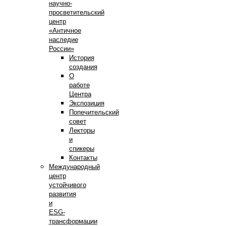
научно-
просветительский
центр
«Античное
наследие
России»
История
создания
О
работе
Центра
Экспозиция
Попечительский
совет
Лекторы
и
спикеры
Контакты
Международный
центр
устойчивого
развития
и
ESG-
трансформации