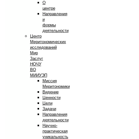
О
центре
Направления
и
формы
деятельности
Центр
Меритономических
исследований
Мир
Заслуг
НОЧУ
ВО
МИИУЭП
Миссия
Меритономики
Видение
Ценности
Цели
Задачи
Направления
деятельности
Научно-
практическая
уникальность