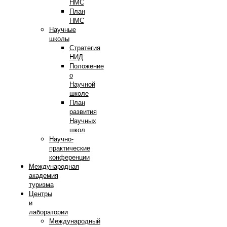
НМС
План
НМС
Научные
школы
Стратегия
НИД
Положение
о
Научной
школе
План
развития
Научных
школ
Научно-
практические
конференции
Международная
академия
туризма
Центры
и
лаборатории
Международный