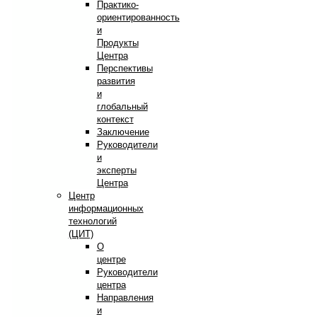
Практико-
ориентированность
и
Продукты
Центра
Перспективы
развития
и
глобальный
контекст
Заключение
Руководители
и
эксперты
Центра
Центр
информационных
технологий
(ЦИТ)
О
центре
Руководители
центра
Направления
и