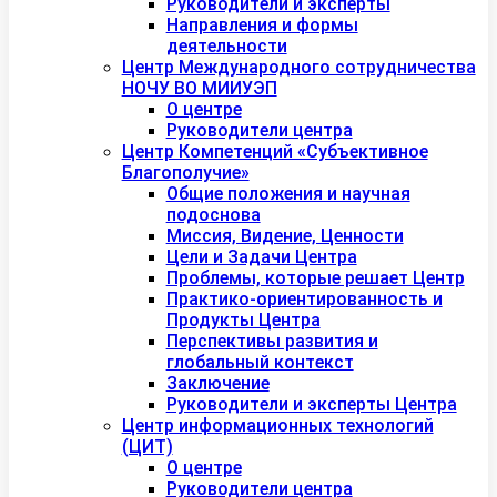
Руководители и эксперты
Направления и формы
деятельности
Центр Международного сотрудничества
НОЧУ ВО МИИУЭП
О центре
Руководители центра
Центр Компетенций «Субъективное
Благополучие»
Общие положения и научная
подоснова
Миссия, Видение, Ценности
Цели и Задачи Центра
Проблемы, которые решает Центр
Практико-ориентированность и
Продукты Центра
Перспективы развития и
глобальный контекст
Заключение
Руководители и эксперты Центра
Центр информационных технологий
(ЦИТ)
О центре
Руководители центра