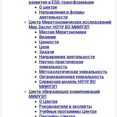
развития и ESG-трансформации
О центре
Направления и формы
деятельности
Центр Меритономических исследований
Мир Заслуг НОЧУ ВО МИИУЭП
Миссия Меритономики
Видение
Ценности
Цели
Задачи
Направления деятельности
Научно-практическая
уникальность
Методологическая уникальность
Организационная уникальность
Сервисная модель НОЧУ ВО
МИИУЭП
Центр убеждающих коммуникаций
МИИУЭП
О Центре
Руководители и эксперты
Учебные программы Центра
Партнёры Центра