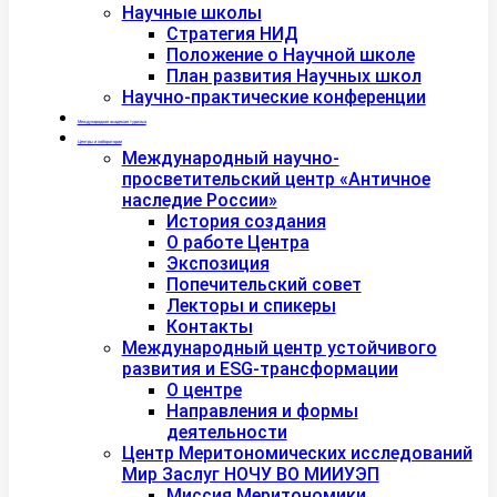
Научные школы
Стратегия НИД
Положение о Научной школе
План развития Научных школ
Научно-практические конференции
Международная академия туризма
Центры и лаборатории
Международный научно-
просветительский центр «Античное
наследие России»
История создания
О работе Центра
Экспозиция
Попечительский совет
Лекторы и спикеры
Контакты
Международный центр устойчивого
развития и ESG-трансформации
О центре
Направления и формы
деятельности
Центр Меритономических исследований
Мир Заслуг НОЧУ ВО МИИУЭП
Миссия Меритономики