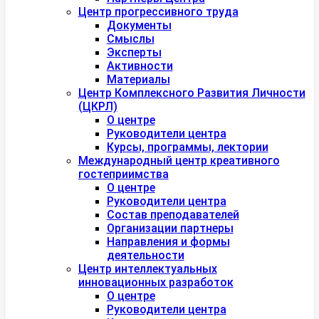
Центр прогрессивного труда
Документы
Смыслы
Эксперты
Активности
Материалы
Центр Комплексного Развития Личности
(ЦКРЛ)
О центре
Руководители центра
Курсы, программы, лектории
Международный центр креативного
гостеприимства
О центре
Руководители центра
Состав преподавателей
Организации партнеры
Направления и формы
деятельности
Центр интеллектуальных
инновационных разработок
О центре
Руководители центра