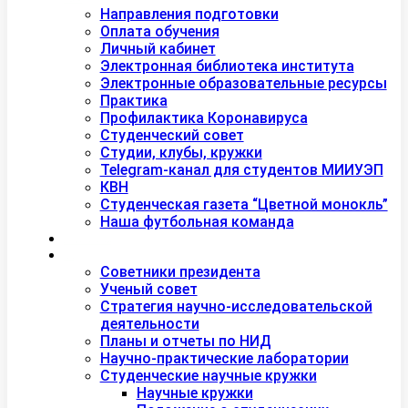
Студентам
Направления подготовки
Оплата обучения
Личный кабинет
Электронная библиотека института
Электронные образовательные ресурсы
Практика
Профилактика Коронавируса
Студенческий совет
Студии, клубы, кружки
Telegram-канал для студентов МИИУЭП
КВН
Студенческая газета “Цветной монокль”
Наша футбольная команда
Дополнительное образование
Наука
Советники президента
Ученый совет
Стратегия научно-исследовательской
деятельности
Планы и отчеты по НИД
Научно-практические лаборатории
Студенческие научные кружки
Научные кружки