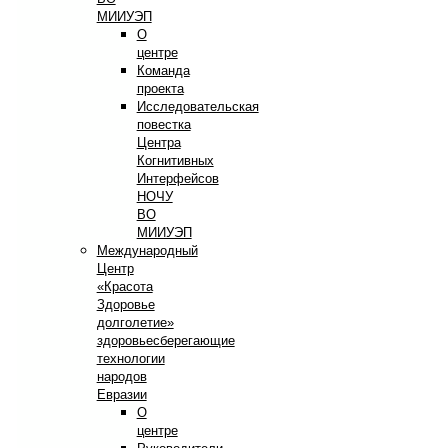
МИИУЭП
О
центре
Команда
проекта
Исследовательская
повестка
Центра
Когнитивных
Интерфейсов
НОЧУ
ВО
МИИУЭП
Международный
Центр
«Красота
Здоровье
долголетие»
здоровьесберегающие
технологии
народов
Евразии
О
центре