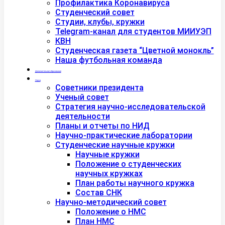
Профилактика Коронавируса
Студенческий совет
Студии, клубы, кружки
Telegram-канал для студентов МИИУЭП
КВН
Студенческая газета “Цветной монокль”
Наша футбольная команда
Дополнительное образование
Наука
Советники президента
Ученый совет
Стратегия научно-исследовательской
деятельности
Планы и отчеты по НИД
Научно-практические лаборатории
Студенческие научные кружки
Научные кружки
Положение о студенческих
научных кружках
План работы научного кружка
Состав СНК
Научно-методический совет
Положение о НМС
План НМС