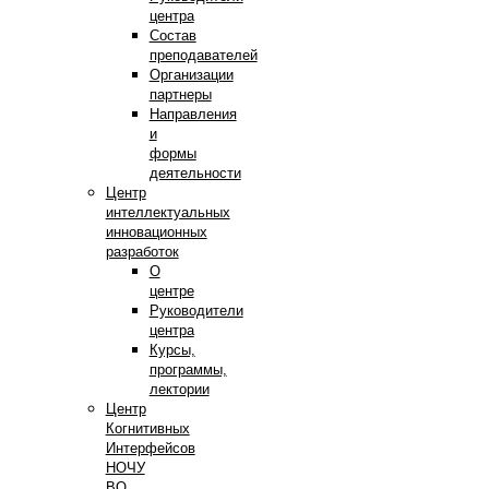
центра
Состав
преподавателей
Организации
партнеры
Направления
и
формы
деятельности
Центр
интеллектуальных
инновационных
разработок
О
центре
Руководители
центра
Курсы,
программы,
лектории
Центр
Когнитивных
Интерфейсов
НОЧУ
ВО