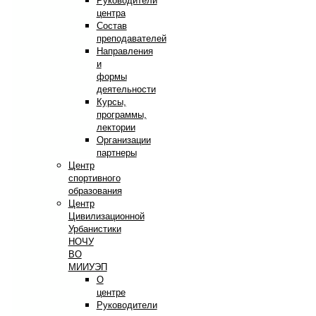
Руководители
центра
Состав
преподавателей
Направления
и
формы
деятельности
Курсы,
программы,
лектории
Организации
партнеры
Центр
спортивного
образования
Центр
Цивилизационной
Урбанистики
НОЧУ
ВО
МИИУЭП
О
центре
Руководители