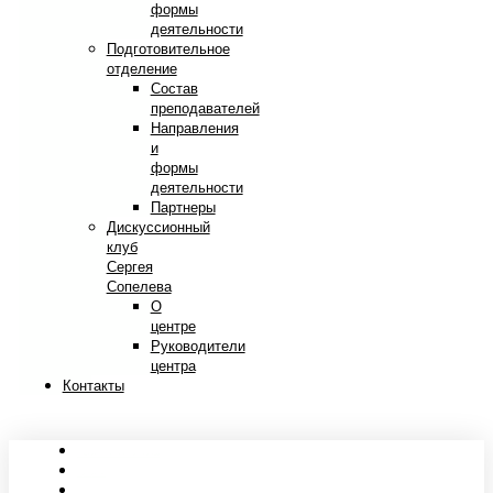
формы
деятельности
Подготовительное
отделение
Состав
преподавателей
Направления
и
формы
деятельности
Партнеры
Дискуссионный
клуб
Сергея
Сопелева
О
центре
Руководители
центра
Контакты
Сведения об образовательной организации
Абитуриентам