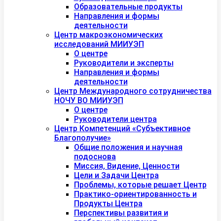
Образовательные продукты
Направления и формы
деятельности
Центр макроэкономических
исследований МИИУЭП
О центре
Руководители и эксперты
Направления и формы
деятельности
Центр Международного сотрудничества
НОЧУ ВО МИИУЭП
О центре
Руководители центра
Центр Компетенций «Субъективное
Благополучие»
Общие положения и научная
подоснова
Миссия, Видение, Ценности
Цели и Задачи Центра
Проблемы, которые решает Центр
Практико-ориентированность и
Продукты Центра
Перспективы развития и