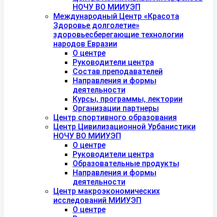
НОЧУ ВО МИИУЭП
Международный Центр «Красота
Здоровье долголетие»
здоровьесберегающие технологии
народов Евразии
О центре
Руководители центра
Состав преподавателей
Направления и формы
деятельности
Курсы, программы, лектории
Организации партнеры
Центр спортивного образования
Центр Цивилизационной Урбанистики
НОЧУ ВО МИИУЭП
О центре
Руководители центра
Образовательные продукты
Направления и формы
деятельности
Центр макроэкономических
исследований МИИУЭП
О центре