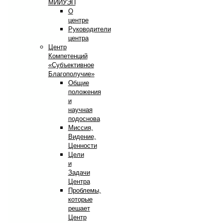
МИИУЭП
О
центре
Руководители
центра
Центр
Компетенций
«Субъективное
Благополучие»
Общие
положения
и
научная
подоснова
Миссия,
Видение,
Ценности
Цели
и
Задачи
Центра
Проблемы,
которые
решает
Центр