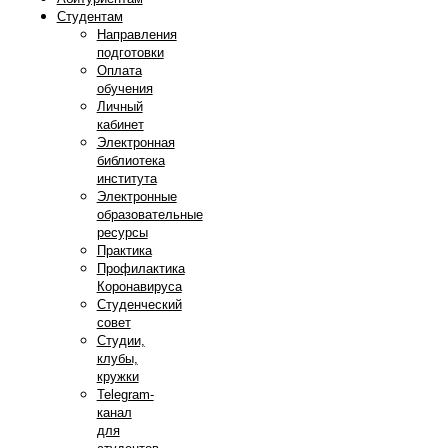
Студентам
Направления
подготовки
Оплата
обучения
Личный
кабинет
Электронная
библиотека
института
Электронные
образовательные
ресурсы
Практика
Профилактика
Коронавируса
Студенческий
совет
Студии,
клубы,
кружки
Telegram-
канал
для