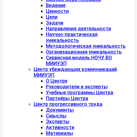
Видение
Ценности
Цели
Задачи
Направления деятельности
Научно-практическая
уникальность
Методологическая уникальность
Организационная уникальность
Сервисная модель НОЧУ ВО
МИИУЭП
Центр убеждающих коммуникаций
МИИУЭП
О Центре
Руководители и эксперты
Учебные программы Центра
Партнёры Центра
Центр прогрессивного труда
Документы
Смыслы
Эксперты
Активности
Материалы