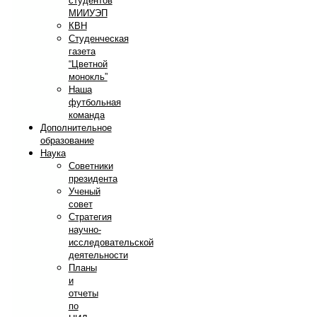
студентов
МИИУЭП
КВН
Студенческая
газета
“Цветной
монокль”
Наша
футбольная
команда
Дополнительное
образование
Наука
Советники
президента
Ученый
совет
Стратегия
научно-
исследовательской
деятельности
Планы
и
отчеты
по