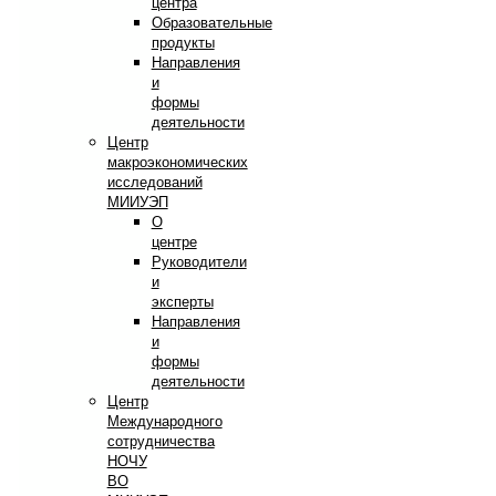
центра
Образовательные
продукты
Направления
и
формы
деятельности
Центр
макроэкономических
исследований
МИИУЭП
О
центре
Руководители
и
эксперты
Направления
и
формы
деятельности
Центр
Международного
сотрудничества
НОЧУ
ВО