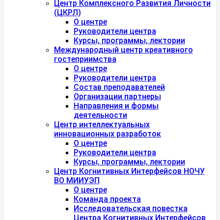
Центр Комплексного Развития Личности
(ЦКРЛ)
О центре
Руководители центра
Курсы, программы, лектории
Международный центр креативного
гостеприимства
О центре
Руководители центра
Состав преподавателей
Организации партнеры
Направления и формы
деятельности
Центр интеллектуальных
инновационных разработок
О центре
Руководители центра
Курсы, программы, лектории
Центр Когнитивных Интерфейсов НОЧУ
ВО МИИУЭП
О центре
Команда проекта
Исследовательская повестка
Центра Когнитивных Интерфейсов