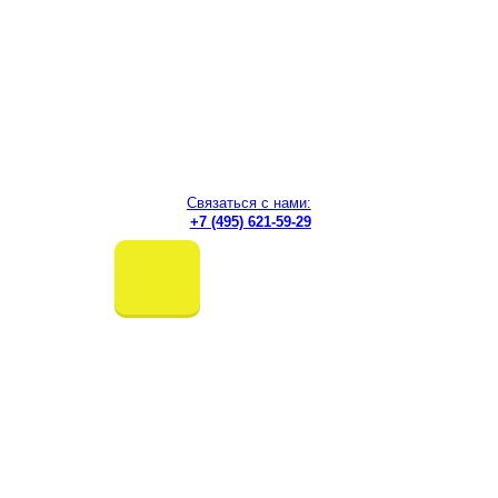
Перейти
к
содержимому
Международный институт информатики,
управления, экономики и права
в г. Москве
Связаться с нами:
+7 (495) 621-59-29