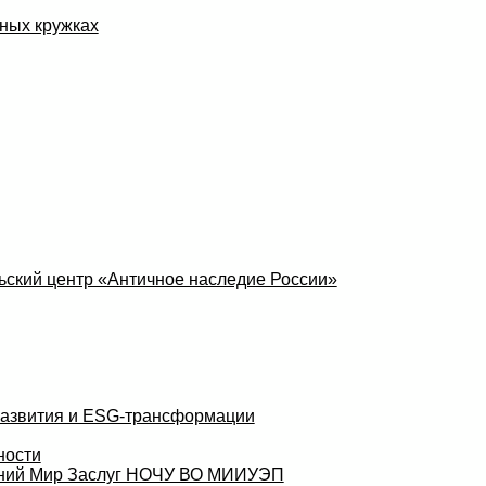
ных кружках
ский центр «Античное наследие России»
развития и ESG-трансформации
ности
аний Мир Заслуг НОЧУ ВО МИИУЭП