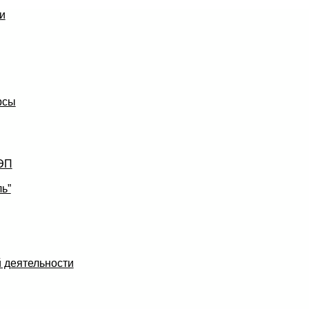
и
рсы
УЭП
ь”
 деятельности