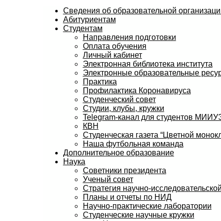
Сведения об образовательной организаци
Абитуриентам
Студентам
Направления подготовки
Оплата обучения
Личный кабинет
Электронная библиотека института
Электронные образовательные ресу
Практика
Профилактика Коронавируса
Студенческий совет
Студии, клубы, кружки
Telegram-канал для студентов МИИ
КВН
Студенческая газета “Цветной монокл
Наша футбольная команда
Дополнительное образование
Наука
Советники президента
Ученый совет
Стратегия научно-исследовательской
Планы и отчеты по НИД
Научно-практические лаборатории
Студенческие научные кружки