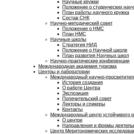
Научные кружки
Положение о студенческих науч
План работы научного кружка
Состав СНК
Научно-методический совет
Положение о НМС
План НМС
Научные школы
Стратегия НИД
Положение о Научной школе
План развития Научных школ
Научно-практические конференции
Международная академия туризма
Центры и лаборатории
Международный научно-просветитель
История создания
О работе Центра
Экспозиция
Попечительский совет
Лекторы и спикеры
Контакты
Международный центр устойчивого 
О центре
Направления и формы деятель
Центр Меритономических исследов