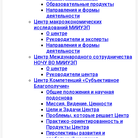
Образовательные продукты
Направления и формы
деятельности
Центр макроэкономических
исследований МИИУЭП
О центре
Руководители и эксперты
Направления и формы
деятельности
Центр Международного сотрудничества
НОЧУ ВО МИИУЭП
О центре
Руководители центра
Центр Компетенций «Субъективное
Благополучие»
Общие положения и научная
подоснова
Миссия, Видение, Ценности
Цели и Задачи Центра
Проблемы, которые решает Центр
Практико-ориентированность и
Продукты Центра
Перспективы развития и