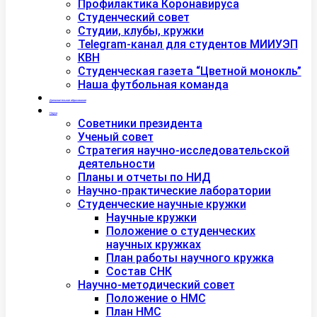
Профилактика Коронавируса
Студенческий совет
Студии, клубы, кружки
Telegram-канал для студентов МИИУЭП
КВН
Студенческая газета “Цветной монокль”
Наша футбольная команда
Дополнительное образование
Наука
Советники президента
Ученый совет
Стратегия научно-исследовательской
деятельности
Планы и отчеты по НИД
Научно-практические лаборатории
Студенческие научные кружки
Научные кружки
Положение о студенческих
научных кружках
План работы научного кружка
Состав СНК
Научно-методический совет
Положение о НМС
План НМС