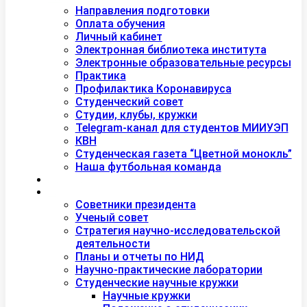
Студентам
Направления подготовки
Оплата обучения
Личный кабинет
Электронная библиотека института
Электронные образовательные ресурсы
Практика
Профилактика Коронавируса
Студенческий совет
Студии, клубы, кружки
Telegram-канал для студентов МИИУЭП
КВН
Студенческая газета “Цветной монокль”
Наша футбольная команда
Дополнительное образование
Наука
Советники президента
Ученый совет
Стратегия научно-исследовательской
деятельности
Планы и отчеты по НИД
Научно-практические лаборатории
Студенческие научные кружки
Научные кружки