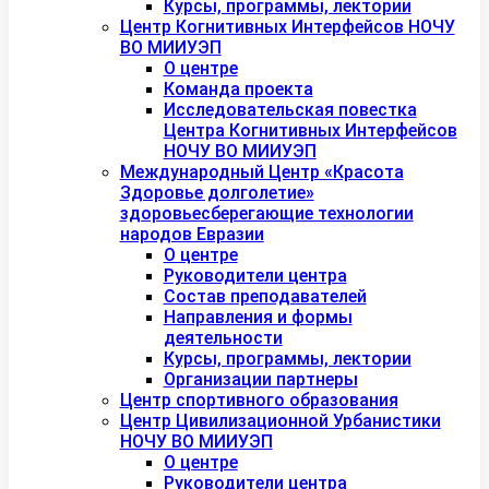
Курсы, программы, лектории
Центр Когнитивных Интерфейсов НОЧУ
ВО МИИУЭП
О центре
Команда проекта
Исследовательская повестка
Центра Когнитивных Интерфейсов
НОЧУ ВО МИИУЭП
Международный Центр «Красота
Здоровье долголетие»
здоровьесберегающие технологии
народов Евразии
О центре
Руководители центра
Состав преподавателей
Направления и формы
деятельности
Курсы, программы, лектории
Организации партнеры
Центр спортивного образования
Центр Цивилизационной Урбанистики
НОЧУ ВО МИИУЭП
О центре
Руководители центра