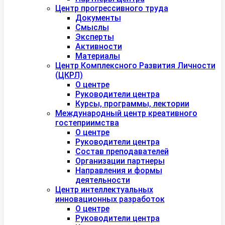
Центр прогрессивного труда
Документы
Смыслы
Эксперты
Активности
Материалы
Центр Комплексного Развития Личности
(ЦКРЛ)
О центре
Руководители центра
Курсы, программы, лектории
Международный центр креативного
гостеприимства
О центре
Руководители центра
Состав преподавателей
Организации партнеры
Направления и формы
деятельности
Центр интеллектуальных
инновационных разработок
О центре
Руководители центра