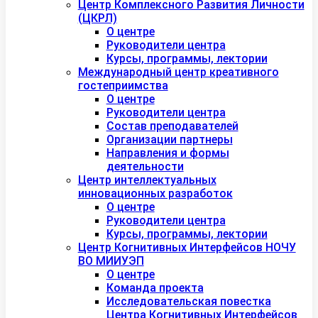
Центр Комплексного Развития Личности
(ЦКРЛ)
О центре
Руководители центра
Курсы, программы, лектории
Международный центр креативного
гостеприимства
О центре
Руководители центра
Состав преподавателей
Организации партнеры
Направления и формы
деятельности
Центр интеллектуальных
инновационных разработок
О центре
Руководители центра
Курсы, программы, лектории
Центр Когнитивных Интерфейсов НОЧУ
ВО МИИУЭП
О центре
Команда проекта
Исследовательская повестка
Центра Когнитивных Интерфейсов