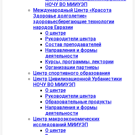
НОЧУ ВО МИИУЭП
Международный Центр «Красота
Здоровье долголетие»
здоровьесберегающие технологии
народов Евразии
О центре
Руководители центра
Состав преподавателей
Направления и формы
деятельности
Курсы, программы, лектории
Организации партнеры
Центр спортивного образования
Центр Цивилизационной Урбанистики
НОЧУ ВО МИИУЭП
О центре
Руководители центра
Образовательные продукты
Направления и формы
деятельности
Центр макроэкономических
исследований МИИУЭП
О центре