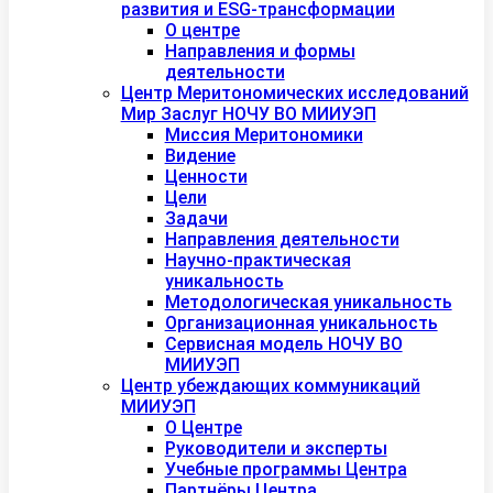
развития и ESG-трансформации
О центре
Направления и формы
деятельности
Центр Меритономических исследований
Мир Заслуг НОЧУ ВО МИИУЭП
Миссия Меритономики
Видение
Ценности
Цели
Задачи
Направления деятельности
Научно-практическая
уникальность
Методологическая уникальность
Организационная уникальность
Сервисная модель НОЧУ ВО
МИИУЭП
Центр убеждающих коммуникаций
МИИУЭП
О Центре
Руководители и эксперты
Учебные программы Центра
Партнёры Центра