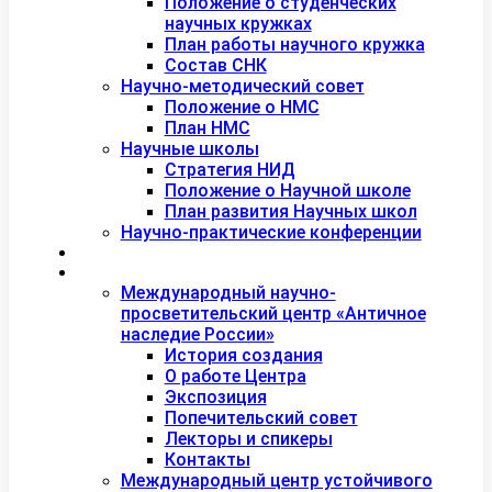
Положение о студенческих
научных кружках
План работы научного кружка
Состав СНК
Научно-методический совет
Положение о НМС
План НМС
Научные школы
Стратегия НИД
Положение о Научной школе
План развития Научных школ
Научно-практические конференции
Международная академия туризма
Центры и лаборатории
Международный научно-
просветительский центр «Античное
наследие России»
История создания
О работе Центра
Экспозиция
Попечительский совет
Лекторы и спикеры
Контакты
Международный центр устойчивого