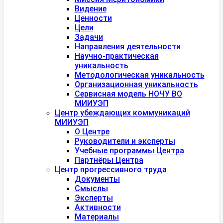
Видение
Ценности
Цели
Задачи
Направления деятельности
Научно-практическая
уникальность
Методологическая уникальность
Организационная уникальность
Сервисная модель НОЧУ ВО
МИИУЭП
Центр убеждающих коммуникаций
МИИУЭП
О Центре
Руководители и эксперты
Учебные программы Центра
Партнёры Центра
Центр прогрессивного труда
Документы
Смыслы
Эксперты
Активности
Материалы