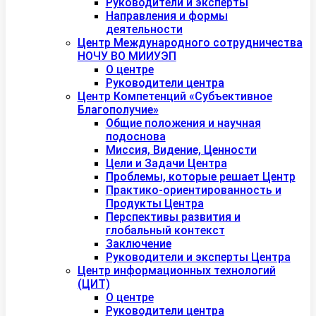
Руководители и эксперты
Направления и формы
деятельности
Центр Международного сотрудничества
НОЧУ ВО МИИУЭП
О центре
Руководители центра
Центр Компетенций «Субъективное
Благополучие»
Общие положения и научная
подоснова
Миссия, Видение, Ценности
Цели и Задачи Центра
Проблемы, которые решает Центр
Практико-ориентированность и
Продукты Центра
Перспективы развития и
глобальный контекст
Заключение
Руководители и эксперты Центра
Центр информационных технологий
(ЦИТ)
О центре
Руководители центра