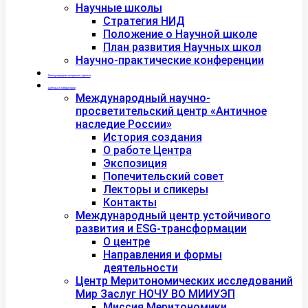
Научные школы
Стратегия НИД
Положение о Научной школе
План развития Научных школ
Научно-практические конференции
Международная академия туризма
Центры и лаборатории
Международный научно-
просветительский центр «Античное
наследие России»
История создания
О работе Центра
Экспозиция
Попечительский совет
Лекторы и спикеры
Контакты
Международный центр устойчивого
развития и ESG-трансформации
О центре
Направления и формы
деятельности
Центр Меритономических исследований
Мир Заслуг НОЧУ ВО МИИУЭП
Миссия Меритономики