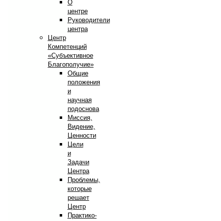
О
центре
Руководители
центра
Центр
Компетенций
«Субъективное
Благополучие»
Общие
положения
и
научная
подоснова
Миссия,
Видение,
Ценности
Цели
и
Задачи
Центра
Проблемы,
которые
решает
Центр
Практико-