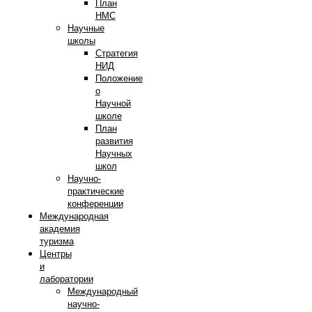
План
НМС
Научные
школы
Стратегия
НИД
Положение
о
Научной
школе
План
развития
Научных
школ
Научно-
практические
конференции
Международная
академия
туризма
Центры
и
лаборатории
Международный
научно-