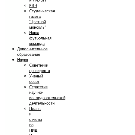
МИИУЭП
КВН
Студенческая
газета
“Цветной
монокль”
Наша
футбольная
команда
Дополнительное
образование
Наука
Советники
президента
Ученый
совет
Стратегия
научно-
исследовательской
деятельности
Планы
и
отчеты
по
НИД