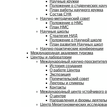
Научные кружки
Положение о студенческих науч
План работы научного кружка
Состав СНК
Научно-методический совет
Положение о НМС
План НМС
Научные школы
Стратегия НИД
Положение о Научной школе
План развития Научных школ
Научно-практические конференции
Международная академия туризма
Центры и лаборатории
Международный научно-просветитель
История создания
О работе Центра
Экспозиция
Попечительский совет
Лекторы и спикеры
Контакты
Международный центр устойчивого 
О центре
Направления и формы деятель
Центр Меритономических исследов