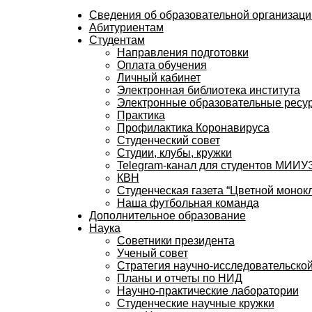
Сведения об образовательной организаци
Абитуриентам
Студентам
Направления подготовки
Оплата обучения
Личный кабинет
Электронная библиотека института
Электронные образовательные ресу
Практика
Профилактика Коронавируса
Студенческий совет
Студии, клубы, кружки
Telegram-канал для студентов МИИ
КВН
Студенческая газета “Цветной монокл
Наша футбольная команда
Дополнительное образование
Наука
Советники президента
Ученый совет
Стратегия научно-исследовательской
Планы и отчеты по НИД
Научно-практические лаборатории
Студенческие научные кружки