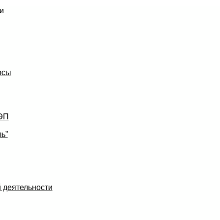
и
рсы
УЭП
ь”
 деятельности