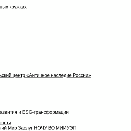
ных кружках
ский центр «Античное наследие России»
развития и ESG-трансформации
ности
аний Мир Заслуг НОЧУ ВО МИИУЭП