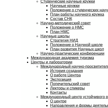
Студенческие научные кружки
Научные кружки
Положение о студенческих науч
План работы научного кружка
Состав СНК
Научно-методический совет
Положение о НМС
План НМС
Научные школы
Стратегия НИД
Положение о Научной школе
План развития Научных школ
Научно-практические конференции
Международная академия туризма
Центры и лаборатории
Международный научно-просветитель
История создания
О работе Центра
Экспозиция
Попечительский совет
Лекторы и спикеры
Контакты
Международный центр устойчивого 
О центре
Направления и формы деятель