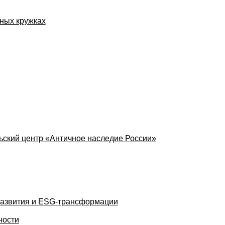
ных кружках
ский центр «Античное наследие России»
развития и ESG-трансформации
ности