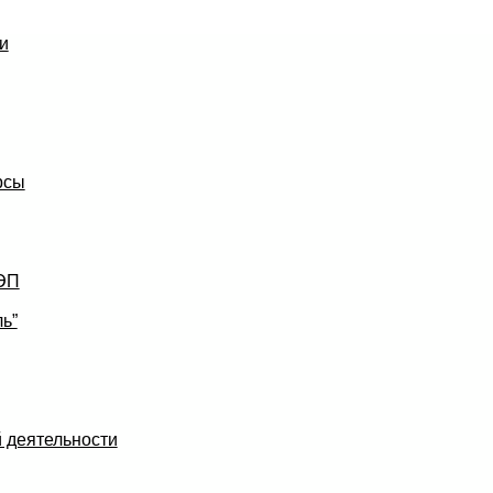
и
рсы
УЭП
ь”
 деятельности