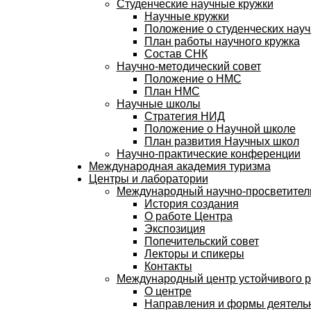
Студенческие научные кружки
Научные кружки
Положение о студенческих науч
План работы научного кружка
Состав СНК
Научно-методический совет
Положение о НМС
План НМС
Научные школы
Стратегия НИД
Положение о Научной школе
План развития Научных школ
Научно-практические конференции
Международная академия туризма
Центры и лаборатории
Международный научно-просветитель
История создания
О работе Центра
Экспозиция
Попечительский совет
Лекторы и спикеры
Контакты
Международный центр устойчивого 
О центре
Направления и формы деятель