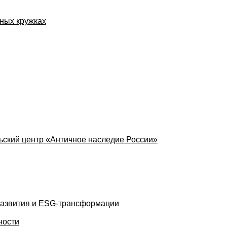
ных кружках
ский центр «Античное наследие России»
развития и ESG-трансформации
ности