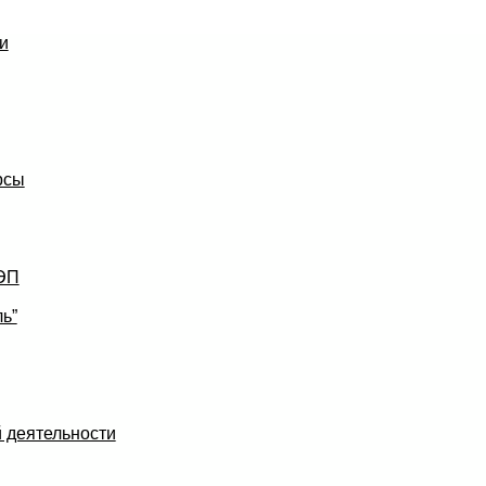
и
рсы
УЭП
ь”
 деятельности