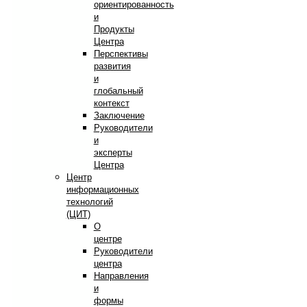
ориентированность
и
Продукты
Центра
Перспективы
развития
и
глобальный
контекст
Заключение
Руководители
и
эксперты
Центра
Центр
информационных
технологий
(ЦИТ)
О
центре
Руководители
центра
Направления
и
формы