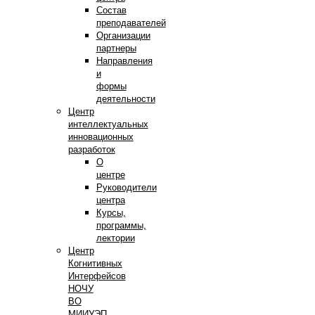
Состав
преподавателей
Организации
партнеры
Направления
и
формы
деятельности
Центр
интеллектуальных
инновационных
разработок
О
центре
Руководители
центра
Курсы,
программы,
лектории
Центр
Когнитивных
Интерфейсов
НОЧУ
ВО
МИИУЭП