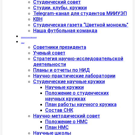
Студенческий совет
Студии, клубы, кружки
Telegram-канал для студентов МИИУЭП
КВН
Студенческая газета “Цветной монокль”
Наша футбольная команда
Дополнительное образование
Наука
Советники президента
Ученый совет
Стратегия научно-исследовательской
деятельности
Планы и отчеты по НИД
Научно-практические лаборатории
Студенческие научные кружки
Научные кружки
Положение о студенческих
научных кружках
План работы научного кружка
Состав СНК
Научно-методический совет
Положение о НМС
План НМС
Научные школы