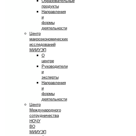
Образовательные
продукты
Направления
и
формы
деятельности
Центр
макроэкономических
исследований
МИИУЭП
О
центре
Руководители
и
эксперты
Направления
и
формы
деятельности
Центр
Международного
сотрудничества
НОЧУ
ВО
МИИУЭП