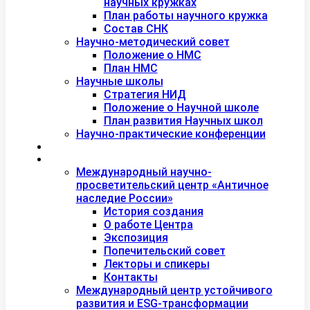
научных кружках
План работы научного кружка
Состав СНК
Научно-методический совет
Положение о НМС
План НМС
Научные школы
Стратегия НИД
Положение о Научной школе
План развития Научных школ
Научно-практические конференции
Международная академия туризма
Центры и лаборатории
Международный научно-
просветительский центр «Античное
наследие России»
История создания
О работе Центра
Экспозиция
Попечительский совет
Лекторы и спикеры
Контакты
Международный центр устойчивого
развития и ESG-трансформации