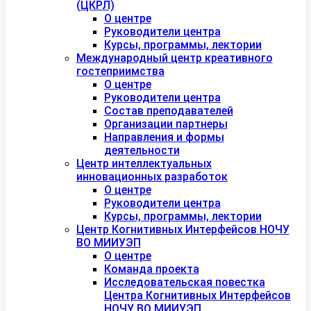
(ЦКРЛ)
О центре
Руководители центра
Курсы, программы, лектории
Международный центр креативного
гостеприимства
О центре
Руководители центра
Состав преподавателей
Организации партнеры
Направления и формы
деятельности
Центр интеллектуальных
инновационных разработок
О центре
Руководители центра
Курсы, программы, лектории
Центр Когнитивных Интерфейсов НОЧУ
ВО МИИУЭП
О центре
Команда проекта
Исследовательская повестка
Центра Когнитивных Интерфейсов
НОЧУ ВО МИИУЭП