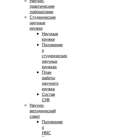
Научно-
практические
лаборатории
Студенческие
научные
кружки
Научные
кружки
Положение
о
студенческих
научных
кружках
План
работы
научного
кружка
Состав
СНК
Научно-
методический
совет
Положение
о
НМС