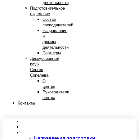
деятельности
Подготовительное
отделение
Состав
преподавателей
Направления
и
формы
деятельности
Партнеры
Дискуссионный
клуб
Сергея
Сопелева
О
центре
Руководители
центра
Контакты
Сведения об образовательной организации
Абитуриентам
Студентам
Направления подготовки