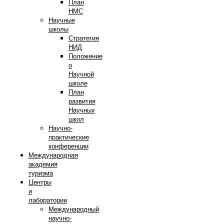
План
НМС
Научные
школы
Стратегия
НИД
Положение
о
Научной
школе
План
развития
Научных
школ
Научно-
практические
конференции
Международная
академия
туризма
Центры
и
лаборатории
Международный
научно-