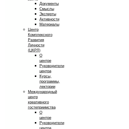
Документы
Смыслы
Эксперты
Активности
Материалы
Центр
Комплексного
Развития
Личности
(ЦКРЛ)
О
центре
Руководители
центра
Курсы,
программы,
лектории
Международный
центр
креативного
гостеприимства
О
центре
Руководители
центра