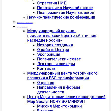
Стратегия НИД
Положение о Научной школе
План развития Научных школ
Научно-практические конференции
Международная академия туризма
Центры и лаборатории
Международный научно-
просветительский центр «Античное
наследие России»
История создания
О работе Центра
Экспозиция
Попечительский совет
Лекторы и спикеры
Контакты
Международный центр устойчивого
развития и ESG-трансформации
О центре
Направления и формы
деятельности
Центр Меритономических исследований
Мир Заслуг НОЧУ ВО МИИУЭП
Миссия Меритономики
Видение