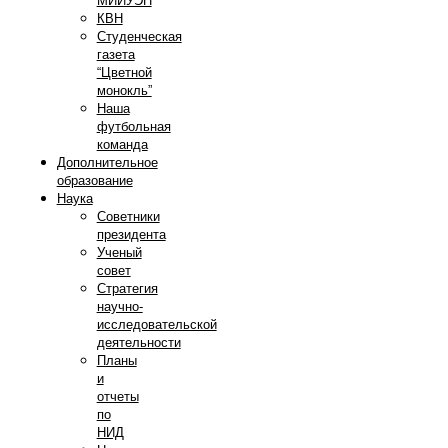
МИИУЭП
КВН
Студенческая
газета
“Цветной
монокль”
Наша
футбольная
команда
Дополнительное
образование
Наука
Советники
президента
Ученый
совет
Стратегия
научно-
исследовательской
деятельности
Планы
и
отчеты
по
НИД