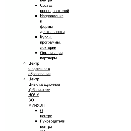
центра
Состав
преподавателей
Направления
и
формы
деятельности
Курсы,
программы,
лектории
Организации
партнеры
Центр
спортивного
образования
Центр
Цивилизационной
Урбанистики
НОЧУ
ВО
МИИУЭП
О
центре
Руководители
центра