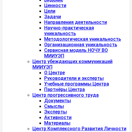
Ценности
Цели
Задачи
Направления деятельности
Научно-практическая
уникальность
Методологическая уникальность
Организационная уникальность
Сервисная модель НОЧУ ВО
МИИУЭП
Центр убеждающих коммуникаций
МИИУЭП
О Центре
Руководители и эксперты
Учебные программы Центра
Партнёры Центра
Центр прогрессивного труда
Документы
Смыслы
Эксперты
Активности
Материалы
Центр Комплексного Развития Личности