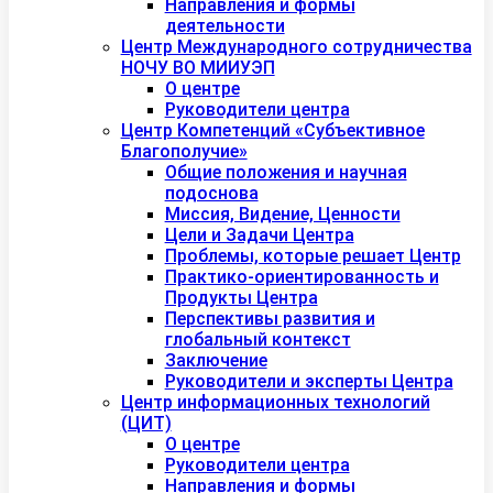
Направления и формы
деятельности
Центр Международного сотрудничества
НОЧУ ВО МИИУЭП
О центре
Руководители центра
Центр Компетенций «Субъективное
Благополучие»
Общие положения и научная
подоснова
Миссия, Видение, Ценности
Цели и Задачи Центра
Проблемы, которые решает Центр
Практико-ориентированность и
Продукты Центра
Перспективы развития и
глобальный контекст
Заключение
Руководители и эксперты Центра
Центр информационных технологий
(ЦИТ)
О центре
Руководители центра
Направления и формы