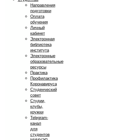
Направления
подготовки
Оплата
обучения
Личный
кабинет
Электронная
библиотека
института
Электронные
образовательные
ресурсы
Практика
Профилактика
Коронавируса
Студенческий
совет
Студии,
клубы,
кружки
Telegram-
канал
для
студентов