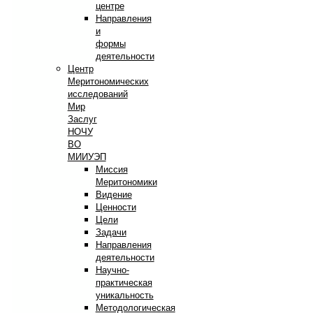
центре
Направления
и
формы
деятельности
Центр
Меритономических
исследований
Мир
Заслуг
НОЧУ
ВО
МИИУЭП
Миссия
Меритономики
Видение
Ценности
Цели
Задачи
Направления
деятельности
Научно-
практическая
уникальность
Методологическая