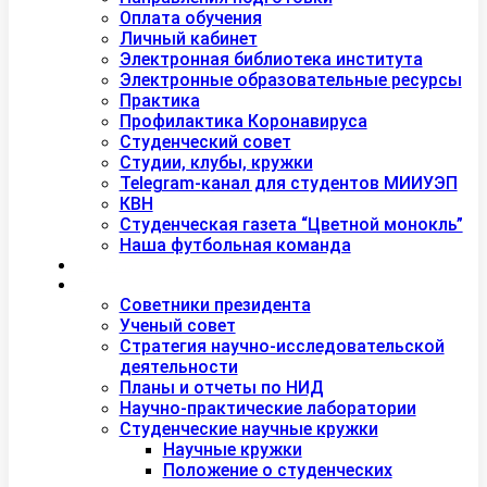
Оплата обучения
Личный кабинет
Электронная библиотека института
Электронные образовательные ресурсы
Практика
Профилактика Коронавируса
Студенческий совет
Студии, клубы, кружки
Telegram-канал для студентов МИИУЭП
КВН
Студенческая газета “Цветной монокль”
Наша футбольная команда
Дополнительное образование
Наука
Советники президента
Ученый совет
Стратегия научно-исследовательской
деятельности
Планы и отчеты по НИД
Научно-практические лаборатории
Студенческие научные кружки
Научные кружки
Положение о студенческих