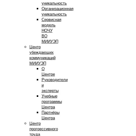
уникальность
Организационная
уникальность
Сервисная
модель
НОЧУ
ВО
МИИУЭП
Центр
убеждающих
коммуникаций
МИИУЭП
О
Центре
Руководители
и
эксперты
Учебные
программы
Центра
Партнёры
Центра
Центр
прогрессивного
труда