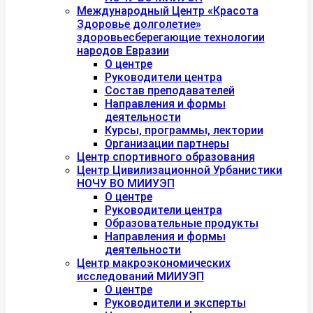
Международный Центр «Красота
Здоровье долголетие»
здоровьесберегающие технологии
народов Евразии
О центре
Руководители центра
Состав преподавателей
Направления и формы
деятельности
Курсы, программы, лектории
Организации партнеры
Центр спортивного образования
Центр Цивилизационной Урбанистики
НОЧУ ВО МИИУЭП
О центре
Руководители центра
Образовательные продукты
Направления и формы
деятельности
Центр макроэкономических
исследований МИИУЭП
О центре
Руководители и эксперты