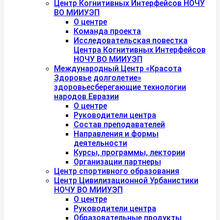
Центр Когнитивных Интерфейсов НОЧУ
ВО МИИУЭП
О центре
Команда проекта
Исследовательская повестка
Центра Когнитивных Интерфейсов
НОЧУ ВО МИИУЭП
Международный Центр «Красота
Здоровье долголетие»
здоровьесберегающие технологии
народов Евразии
О центре
Руководители центра
Состав преподавателей
Направления и формы
деятельности
Курсы, программы, лектории
Организации партнеры
Центр спортивного образования
Центр Цивилизационной Урбанистики
НОЧУ ВО МИИУЭП
О центре
Руководители центра
Образовательные продукты