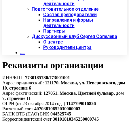
деятельности
Подготовительное отделение
Состав преподавателей
Направления и формы
деятельности
Партнеры
Дискуссионный клуб Сергея Сопелева
О центре
Руководители центра
Контакты
Реквизиты организации
ИНН/КПП
7730185780/773001001
Адрес юридический:
121170, Москва, ул. Неверовского, дом
10, строение 6
Адрес фактический:
127051, Москва, Цветной бульвар, дом
7, строение 11
ОГРН (от 23 октября 2014 года)
1147799016826
Расчетный счет
40703810652030000003
БАНК ВТБ (ПАО) БИК
044525745
Корреспондентский счет
30101810345250000745