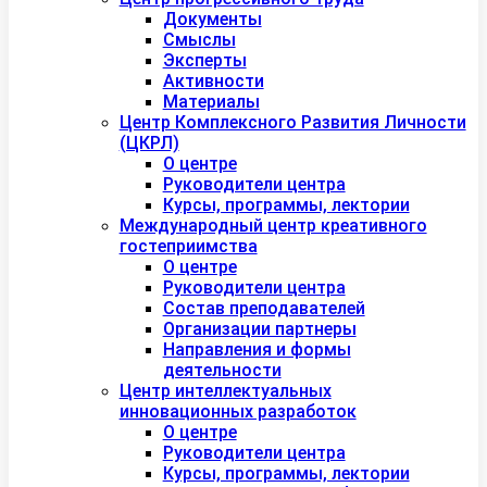
Документы
Смыслы
Эксперты
Активности
Материалы
Центр Комплексного Развития Личности
(ЦКРЛ)
О центре
Руководители центра
Курсы, программы, лектории
Международный центр креативного
гостеприимства
О центре
Руководители центра
Состав преподавателей
Организации партнеры
Направления и формы
деятельности
Центр интеллектуальных
инновационных разработок
О центре
Руководители центра
Курсы, программы, лектории