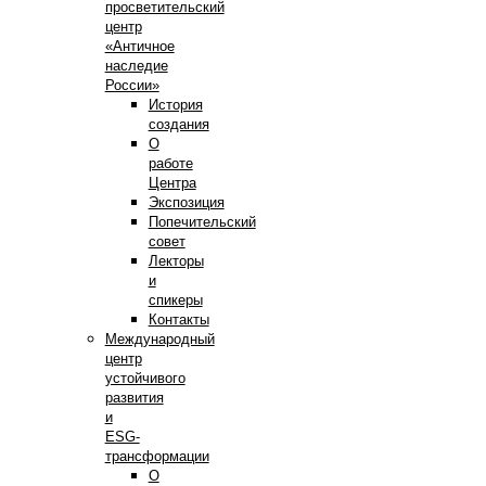
просветительский
центр
«Античное
наследие
России»
История
создания
О
работе
Центра
Экспозиция
Попечительский
совет
Лекторы
и
спикеры
Контакты
Международный
центр
устойчивого
развития
и
ESG-
трансформации
О