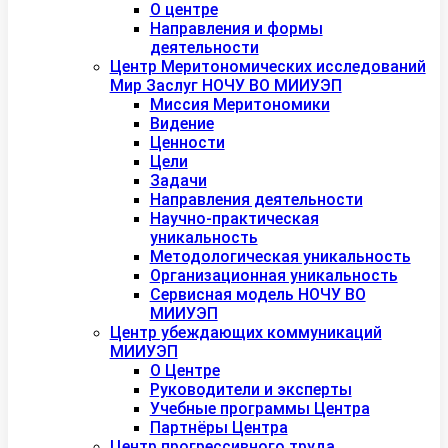
О центре
Направления и формы
деятельности
Центр Меритономических исследований
Мир Заслуг НОЧУ ВО МИИУЭП
Миссия Меритономики
Видение
Ценности
Цели
Задачи
Направления деятельности
Научно-практическая
уникальность
Методологическая уникальность
Организационная уникальность
Сервисная модель НОЧУ ВО
МИИУЭП
Центр убеждающих коммуникаций
МИИУЭП
О Центре
Руководители и эксперты
Учебные программы Центра
Партнёры Центра
Центр прогрессивного труда