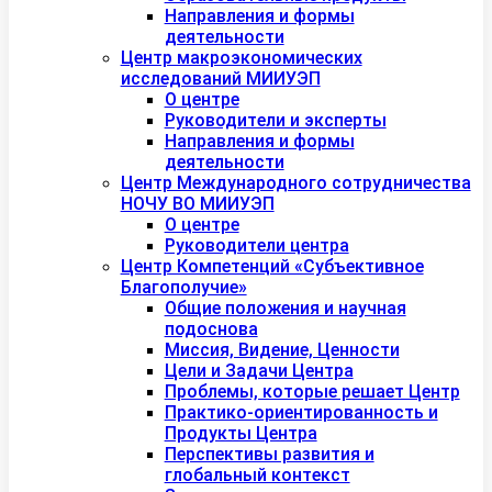
Направления и формы
деятельности
Центр макроэкономических
исследований МИИУЭП
О центре
Руководители и эксперты
Направления и формы
деятельности
Центр Международного сотрудничества
НОЧУ ВО МИИУЭП
О центре
Руководители центра
Центр Компетенций «Субъективное
Благополучие»
Общие положения и научная
подоснова
Миссия, Видение, Ценности
Цели и Задачи Центра
Проблемы, которые решает Центр
Практико-ориентированность и
Продукты Центра
Перспективы развития и
глобальный контекст