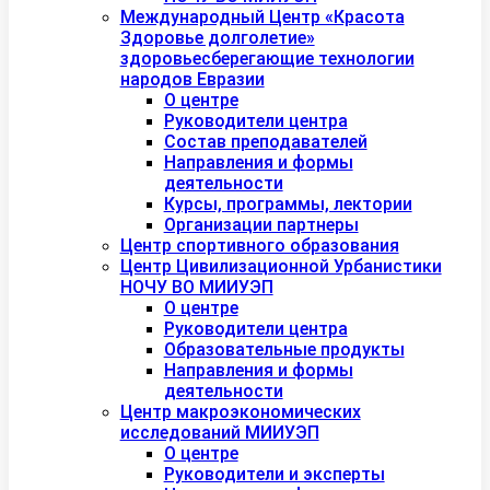
Международный Центр «Красота
Здоровье долголетие»
здоровьесберегающие технологии
народов Евразии
О центре
Руководители центра
Состав преподавателей
Направления и формы
деятельности
Курсы, программы, лектории
Организации партнеры
Центр спортивного образования
Центр Цивилизационной Урбанистики
НОЧУ ВО МИИУЭП
О центре
Руководители центра
Образовательные продукты
Направления и формы
деятельности
Центр макроэкономических
исследований МИИУЭП
О центре
Руководители и эксперты