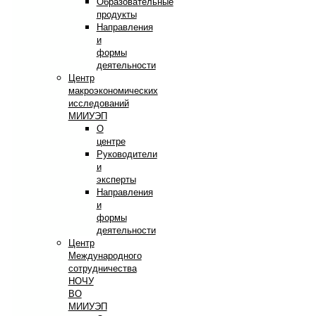
Образовательные
продукты
Направления
и
формы
деятельности
Центр
макроэкономических
исследований
МИИУЭП
О
центре
Руководители
и
эксперты
Направления
и
формы
деятельности
Центр
Международного
сотрудничества
НОЧУ
ВО
МИИУЭП