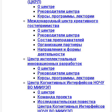
(ЦКРЛ)
О центре
Руководители центра
Курсы, программы, лектории
Международный центр креативного
гостеприимства
О центре
Руководители центра
Состав преподавателей
Организации партнеры
Направления и формы
деятельности
Центр интеллектуальных
инновационных разработок
О центре
Руководители центра
Курсы, программы, лектории
Центр Когнитивных Интерфейсов НОЧУ
ВО МИИУЭП
О центре
Команда проекта
Исследовательская повестка
Центра Когнитивных Интерфейсов
НОЧУ ВО МИИУЭП