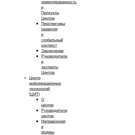
ориентированность
и
Продукты
Центра
Перспективы
развития
и
глобальный
контекст
Заключение
Руководители
и
эксперты
Центра
Центр
информационных
технологий
(ЦИТ)
О
центре
Руководители
центра
Направления
и
формы