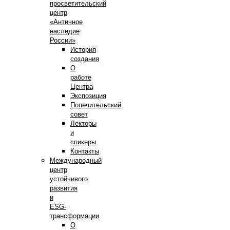
просветительский
центр
«Античное
наследие
России»
История
создания
О
работе
Центра
Экспозиция
Попечительский
совет
Лекторы
и
спикеры
Контакты
Международный
центр
устойчивого
развития
и
ESG-
трансформации
О