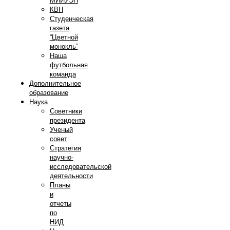
МИИУЭП
КВН
Студенческая
газета
“Цветной
монокль”
Наша
футбольная
команда
Дополнительное
образование
Наука
Советники
президента
Ученый
совет
Стратегия
научно-
исследовательской
деятельности
Планы
и
отчеты
по
НИД