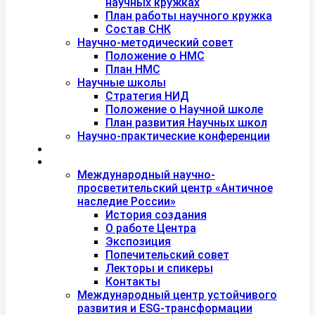
научных кружках
План работы научного кружка
Состав СНК
Научно-методический совет
Положение о НМС
План НМС
Научные школы
Стратегия НИД
Положение о Научной школе
План развития Научных школ
Научно-практические конференции
Международная академия туризма
Центры и лаборатории
Международный научно-
просветительский центр «Античное
наследие России»
История создания
О работе Центра
Экспозиция
Попечительский совет
Лекторы и спикеры
Контакты
Международный центр устойчивого
развития и ESG-трансформации