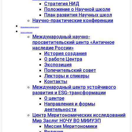
Стратегия НИД
Положение о Научной школе
План развития Научных школ
Научно-практические конференции
Международная академия туризма
Центры и лаборатории
Международный научно-
просветительский центр «Античное
наследие России»
История создания
О работе Центра
Экспозиция
Попечительский совет
Лекторы и спикеры
Контакты
Международный центр устойчивого
развития и ESG-трансформации
О центре
Направления и формы
деятельности
Центр Меритономических исследований
Мир Заслуг НОЧУ ВО МИИУЭП
Миссия Меритономики
Видение