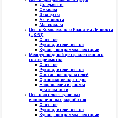
Документы
Смыслы
Эксперты
Активности
Материалы
Центр Комплексного Развития Личности
(ЦКРЛ)
О центре
Руководители центра
Курсы, программы, лектории
Международный центр креативного
гостеприимства
О центре
Руководители центра
Состав преподавателей
Организации партнеры
Направления и формы
деятельности
Центр интеллектуальных
инновационных разработок
О центре
Руководители центра
Курсы, программы, лектории