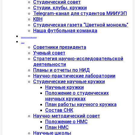
Студенческий совет
Студии, клубы, кружки
Telegram-канал для студентов МИИУЭП
КВН
Студенческая газета “Цветной монокль”
Наша футбольная команда
Дополнительное образование
Наука
Советники президента
Ученый совет
Стратегия научно-исследовательской
деятельности
Планы и отчеты по НИД
Научно-практические лаборатории
Студенческие научные кружки
Научные кружки
Положение о студенческих
научных кружках
План работы научного кружка
Состав СНК
Научно-методический совет
Положение о НМС
План НМС
Научные школы