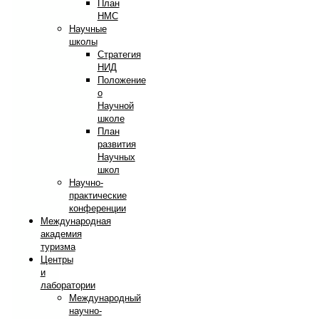
План
НМС
Научные
школы
Стратегия
НИД
Положение
о
Научной
школе
План
развития
Научных
школ
Научно-
практические
конференции
Международная
академия
туризма
Центры
и
лаборатории
Международный
научно-