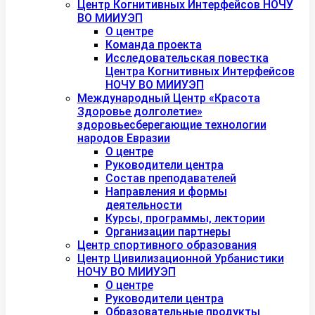
Центр Когнитивных Интерфейсов НОЧУ
ВО МИИУЭП
О центре
Команда проекта
Исследовательская повестка
Центра Когнитивных Интерфейсов
НОЧУ ВО МИИУЭП
Международный Центр «Красота
Здоровье долголетие»
здоровьесберегающие технологии
народов Евразии
О центре
Руководители центра
Состав преподавателей
Направления и формы
деятельности
Курсы, программы, лектории
Организации партнеры
Центр спортивного образования
Центр Цивилизационной Урбанистики
НОЧУ ВО МИИУЭП
О центре
Руководители центра
Образовательные продукты