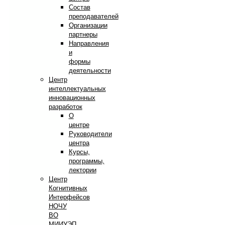
Состав
преподавателей
Организации
партнеры
Направления
и
формы
деятельности
Центр
интеллектуальных
инновационных
разработок
О
центре
Руководители
центра
Курсы,
программы,
лектории
Центр
Когнитивных
Интерфейсов
НОЧУ
ВО
МИИУЭП