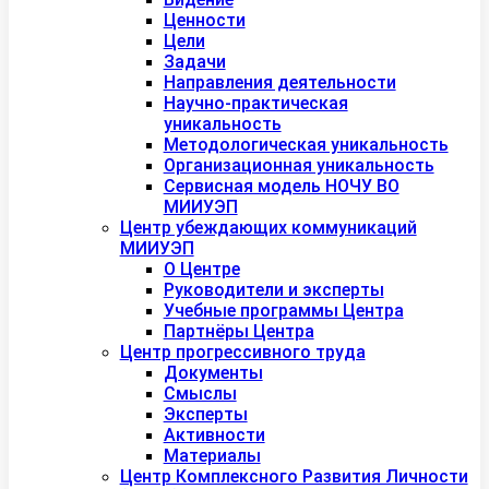
Ценности
Цели
Задачи
Направления деятельности
Научно-практическая
уникальность
Методологическая уникальность
Организационная уникальность
Сервисная модель НОЧУ ВО
МИИУЭП
Центр убеждающих коммуникаций
МИИУЭП
О Центре
Руководители и эксперты
Учебные программы Центра
Партнёры Центра
Центр прогрессивного труда
Документы
Смыслы
Эксперты
Активности
Материалы
Центр Комплексного Развития Личности