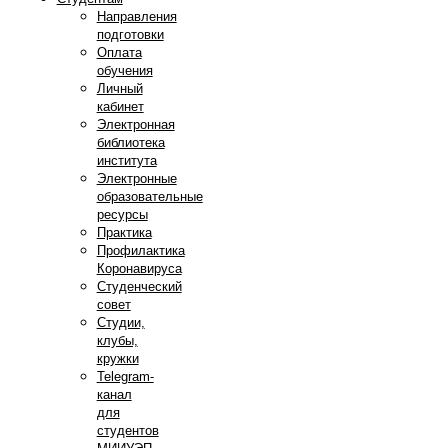
Направления
подготовки
Оплата
обучения
Личный
кабинет
Электронная
библиотека
института
Электронные
образовательные
ресурсы
Практика
Профилактика
Коронавируса
Студенческий
совет
Студии,
клубы,
кружки
Telegram-
канал
для
студентов