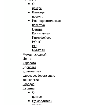
О
центре
Команда
проекта
Исследовательская
повестка
Центра
Когнитивных
Интерфейсов
НОЧУ
ВО
МИИУЭП
Международный
Центр
«Красота
Здоровье
долголетие»
здоровьесберегающие
технологии
народов
Евразии
О
центре
Руководители