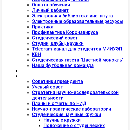
Оплата обучения
Личный кабинет
Электронная библиотека института
Электронные образовательные ресурсы
Практика
Профилактика Коронавируса
Студенческий совет
Студии, клубы, кружки
Telegram-канал для студентов МИИУЭП
КВН
Студенческая газета “Цветной монокль”
Наша футбольная команда
Дополнительное образование
Наука
Советники президента
Ученый совет
Стратегия научно-исследовательской
деятельности
Планы и отчеты по НИД
Научно-практические лаборатории
Студенческие научные кружки
Научные кружки
Положение о студенческих