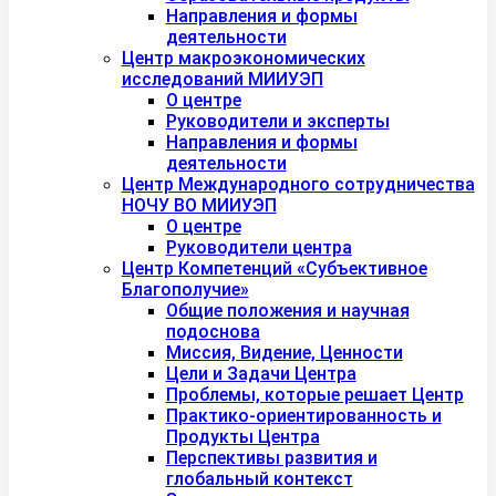
Направления и формы
деятельности
Центр макроэкономических
исследований МИИУЭП
О центре
Руководители и эксперты
Направления и формы
деятельности
Центр Международного сотрудничества
НОЧУ ВО МИИУЭП
О центре
Руководители центра
Центр Компетенций «Субъективное
Благополучие»
Общие положения и научная
подоснова
Миссия, Видение, Ценности
Цели и Задачи Центра
Проблемы, которые решает Центр
Практико-ориентированность и
Продукты Центра
Перспективы развития и
глобальный контекст