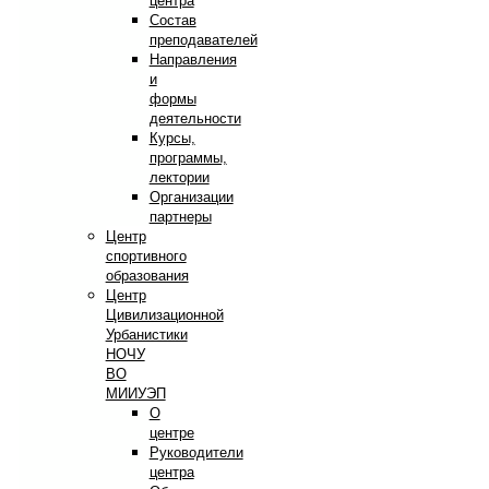
центра
Состав
преподавателей
Направления
и
формы
деятельности
Курсы,
программы,
лектории
Организации
партнеры
Центр
спортивного
образования
Центр
Цивилизационной
Урбанистики
НОЧУ
ВО
МИИУЭП
О
центре
Руководители
центра