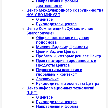
Направления и формы
деятельности
Центр Международного сотрудничества
НОЧУ ВО МИИУЭП
О центре
Руководители центра
Центр Компетенций «Субъективное
Благополучие»
Общие положения и научная
подоснова
Миссия, Видение, Ценности
Цели и Задачи Центра
Проблемы, которые решает Центр
Практико-ориентированность и
Продукты Центра
Перспективы развития и
глобальный контекст
Заключение
Руководители и эксперты Центра
Центр информационных технологий
(ЦИТ)
О центре
Руководители центра
Направления и формы