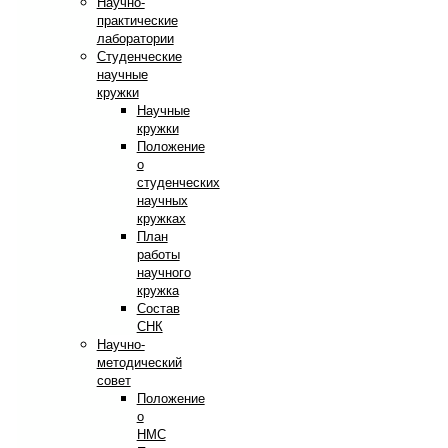
Научно-
практические
лаборатории
Студенческие
научные
кружки
Научные
кружки
Положение
о
студенческих
научных
кружках
План
работы
научного
кружка
Состав
СНК
Научно-
методический
совет
Положение
о
НМС