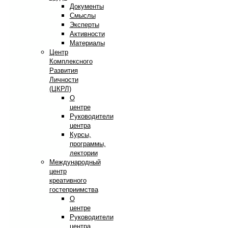
Документы
Смыслы
Эксперты
Активности
Материалы
Центр
Комплексного
Развития
Личности
(ЦКРЛ)
О
центре
Руководители
центра
Курсы,
программы,
лектории
Международный
центр
креативного
гостеприимства
О
центре
Руководители
центра