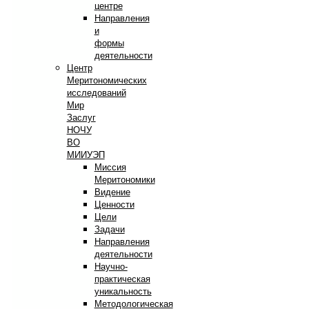
центре
Направления
и
формы
деятельности
Центр
Меритономических
исследований
Мир
Заслуг
НОЧУ
ВО
МИИУЭП
Миссия
Меритономики
Видение
Ценности
Цели
Задачи
Направления
деятельности
Научно-
практическая
уникальность
Методологическая