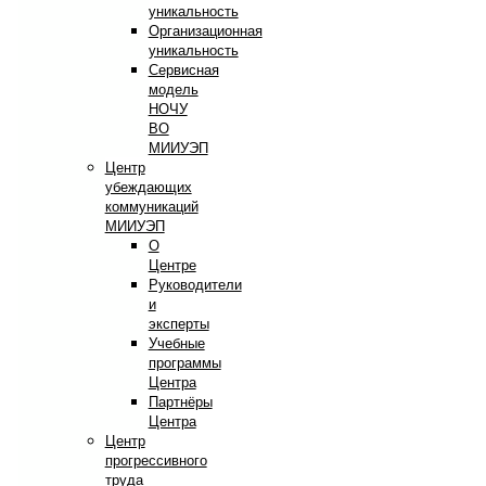
уникальность
Организационная
уникальность
Сервисная
модель
НОЧУ
ВО
МИИУЭП
Центр
убеждающих
коммуникаций
МИИУЭП
О
Центре
Руководители
и
эксперты
Учебные
программы
Центра
Партнёры
Центра
Центр
прогрессивного
труда