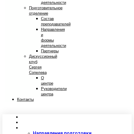
деятельности
Подготовительное
отделение
Состав
преподавателей
Направления
и
формы
деятельности
Партнеры
Дискуссионный
клуб
Сергея
Сопелева
О
центре
Руководители
центра
Контакты
Сведения об образовательной организации
Абитуриентам
Студентам
Направления подготовки