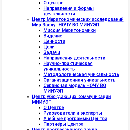
О центре
Направления и формы
деятельности
Центр Меритономических исследований
Мир Заслуг НОЧУ ВО МИИУЭП
Миссия Меритономики
Видение
Ценности
Цели
Задачи
Направления деятельности
Научно-практическая
уникальность
Методологическая уникальность
Организационная уникальность
Сервисная модель НОЧУ ВО
МИИУЭП
Центр убеждающих коммуникаций
МИИУЭП
О Центре
Руководители и эксперты
Учебные программы Центра
Партнёры Центра
Центр прогрессивного труда