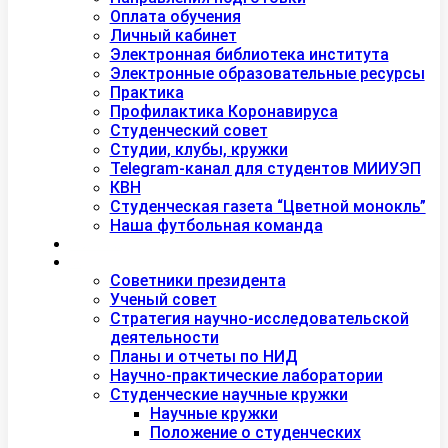
Оплата обучения
Личный кабинет
Электронная библиотека института
Электронные образовательные ресурсы
Практика
Профилактика Коронавируса
Студенческий совет
Студии, клубы, кружки
Telegram-канал для студентов МИИУЭП
КВН
Студенческая газета “Цветной монокль”
Наша футбольная команда
Дополнительное образование
Наука
Советники президента
Ученый совет
Стратегия научно-исследовательской
деятельности
Планы и отчеты по НИД
Научно-практические лаборатории
Студенческие научные кружки
Научные кружки
Положение о студенческих