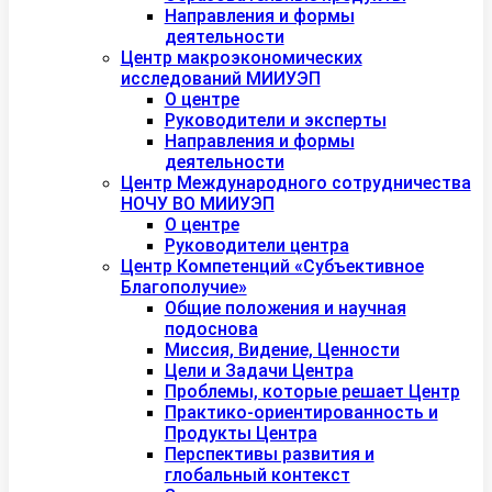
Направления и формы
деятельности
Центр макроэкономических
исследований МИИУЭП
О центре
Руководители и эксперты
Направления и формы
деятельности
Центр Международного сотрудничества
НОЧУ ВО МИИУЭП
О центре
Руководители центра
Центр Компетенций «Субъективное
Благополучие»
Общие положения и научная
подоснова
Миссия, Видение, Ценности
Цели и Задачи Центра
Проблемы, которые решает Центр
Практико-ориентированность и
Продукты Центра
Перспективы развития и
глобальный контекст