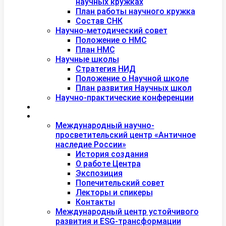
научных кружках
План работы научного кружка
Состав СНК
Научно-методический совет
Положение о НМС
План НМС
Научные школы
Стратегия НИД
Положение о Научной школе
План развития Научных школ
Научно-практические конференции
Международная академия туризма
Центры и лаборатории
Международный научно-
просветительский центр «Античное
наследие России»
История создания
О работе Центра
Экспозиция
Попечительский совет
Лекторы и спикеры
Контакты
Международный центр устойчивого
развития и ESG-трансформации