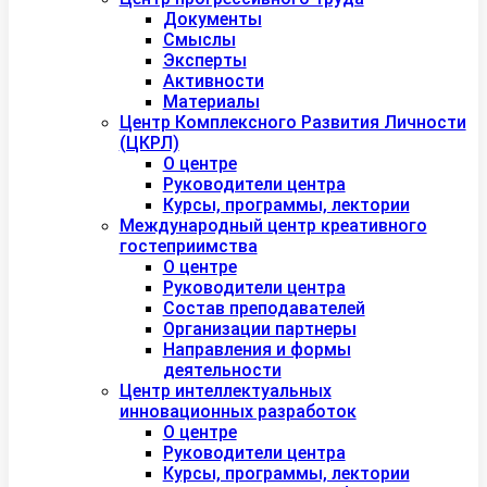
Документы
Смыслы
Эксперты
Активности
Материалы
Центр Комплексного Развития Личности
(ЦКРЛ)
О центре
Руководители центра
Курсы, программы, лектории
Международный центр креативного
гостеприимства
О центре
Руководители центра
Состав преподавателей
Организации партнеры
Направления и формы
деятельности
Центр интеллектуальных
инновационных разработок
О центре
Руководители центра
Курсы, программы, лектории