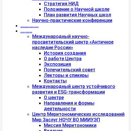
Стратегия НИД
Положение о Научной школе
План развития Научных школ
Научно-практические конференции
Международная академия туризма
Центры и лаборатории
Международный научно-
просветительский центр «Античное
наследие России»
История создания
О работе Центра
Экспозиция
Попечительский совет
Лекторы и спикеры
Контакты
Международный центр устойчивого
развития и ESG-трансформации
О центре
Направления и формы
деятельности
Центр Меритономических исследований
Мир Заслуг НОЧУ ВО МИИУЭП
Миссия Меритономики
Видение