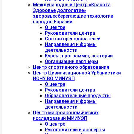
Международный Центр «Красота
Здоровье долголетие»
здоровьесберегающие технологии
народов Евразии
О центре
Руководители центра
Состав преподавателей
Направления и формы
деятельности
Курсы, программы, лектории
Организации партнеры
Центр спортивного образования
Центр Цивилизационной Урбанистики
НОЧУ ВО МИИУЭП
О центре
Руководители центра
Образовательные продукты
Направления и формы
деятельности
Центр макроэкономических
исследований МИИУЭП
О центре
Руководители и эксперты