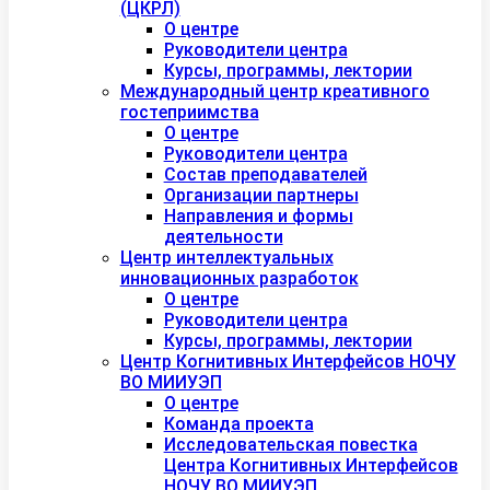
(ЦКРЛ)
О центре
Руководители центра
Курсы, программы, лектории
Международный центр креативного
гостеприимства
О центре
Руководители центра
Состав преподавателей
Организации партнеры
Направления и формы
деятельности
Центр интеллектуальных
инновационных разработок
О центре
Руководители центра
Курсы, программы, лектории
Центр Когнитивных Интерфейсов НОЧУ
ВО МИИУЭП
О центре
Команда проекта
Исследовательская повестка
Центра Когнитивных Интерфейсов
НОЧУ ВО МИИУЭП