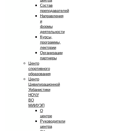
центра
Состав
преподавателей
Направления
и
формы
деятельности
Курсы,
программы,
лектории
Организации
партнеры
Центр
спортивного
образования
Центр
Цивилизационной
Урбанистики
НОЧУ
ВО
МИИУЭП
О
центре
Руководители
центра