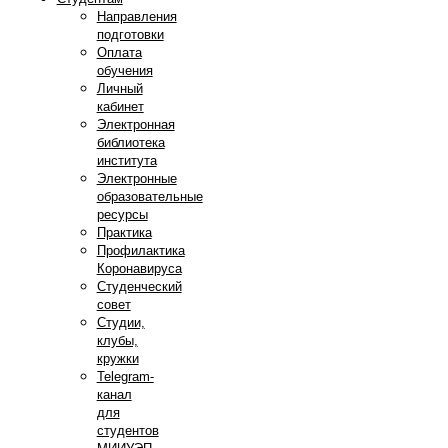
Направления
подготовки
Оплата
обучения
Личный
кабинет
Электронная
библиотека
института
Электронные
образовательные
ресурсы
Практика
Профилактика
Коронавируса
Студенческий
совет
Студии,
клубы,
кружки
Telegram-
канал
для
студентов