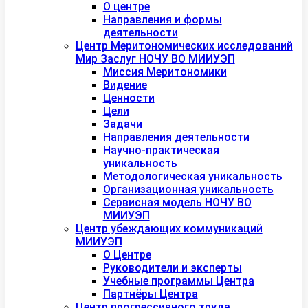
О центре
Направления и формы
деятельности
Центр Меритономических исследований
Мир Заслуг НОЧУ ВО МИИУЭП
Миссия Меритономики
Видение
Ценности
Цели
Задачи
Направления деятельности
Научно-практическая
уникальность
Методологическая уникальность
Организационная уникальность
Сервисная модель НОЧУ ВО
МИИУЭП
Центр убеждающих коммуникаций
МИИУЭП
О Центре
Руководители и эксперты
Учебные программы Центра
Партнёры Центра
Центр прогрессивного труда