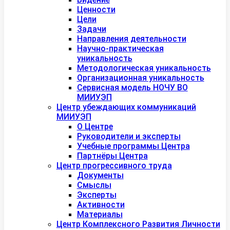
Ценности
Цели
Задачи
Направления деятельности
Научно-практическая
уникальность
Методологическая уникальность
Организационная уникальность
Сервисная модель НОЧУ ВО
МИИУЭП
Центр убеждающих коммуникаций
МИИУЭП
О Центре
Руководители и эксперты
Учебные программы Центра
Партнёры Центра
Центр прогрессивного труда
Документы
Смыслы
Эксперты
Активности
Материалы
Центр Комплексного Развития Личности