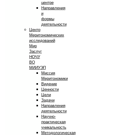
центре
Направления
и
формы
деятельности
Центр
Меритономических
исследований
Мир
Заслуг
НОЧУ
ВО
МИИУЭП
Миссия
Меритономики
Видение
Ценности
Цели
Задачи
Направления
деятельности
Научно-
практическая
уникальность
Методологическая