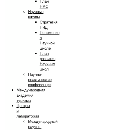
План
НМС
Научные
школы
Стратегия
НИД
Положение
о
Научной
школе
План
развития
Научных
школ
Научно-
практические
конференции
Международная
академия
туризма
Центры
и
лаборатории
Международный
научно-