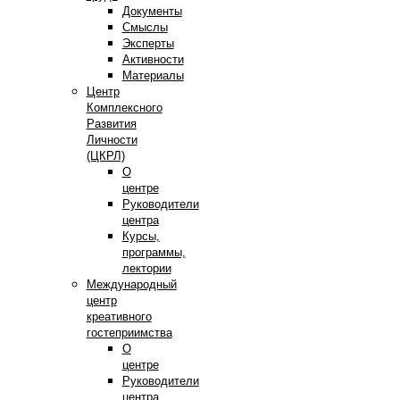
Документы
Смыслы
Эксперты
Активности
Материалы
Центр
Комплексного
Развития
Личности
(ЦКРЛ)
О
центре
Руководители
центра
Курсы,
программы,
лектории
Международный
центр
креативного
гостеприимства
О
центре
Руководители
центра