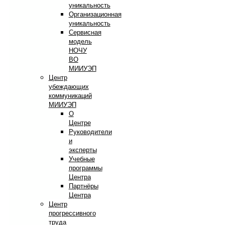
уникальность
Организационная
уникальность
Сервисная
модель
НОЧУ
ВО
МИИУЭП
Центр
убеждающих
коммуникаций
МИИУЭП
О
Центре
Руководители
и
эксперты
Учебные
программы
Центра
Партнёры
Центра
Центр
прогрессивного
труда