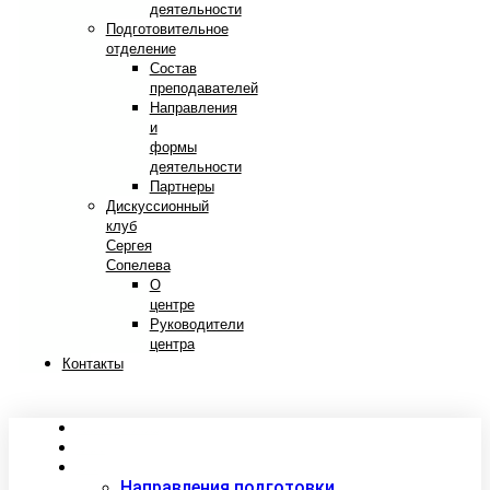
деятельности
Подготовительное
отделение
Состав
преподавателей
Направления
и
формы
деятельности
Партнеры
Дискуссионный
клуб
Сергея
Сопелева
О
центре
Руководители
центра
Контакты
Сведения об образовательной организации
Абитуриентам
Студентам
Направления подготовки