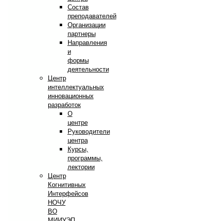
Состав
преподавателей
Организации
партнеры
Направления
и
формы
деятельности
Центр
интеллектуальных
инновационных
разработок
О
центре
Руководители
центра
Курсы,
программы,
лектории
Центр
Когнитивных
Интерфейсов
НОЧУ
ВО
МИИУЭП