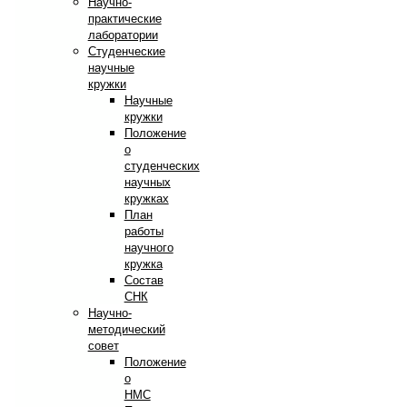
Научно-
практические
лаборатории
Студенческие
научные
кружки
Научные
кружки
Положение
о
студенческих
научных
кружках
План
работы
научного
кружка
Состав
СНК
Научно-
методический
совет
Положение
о
НМС