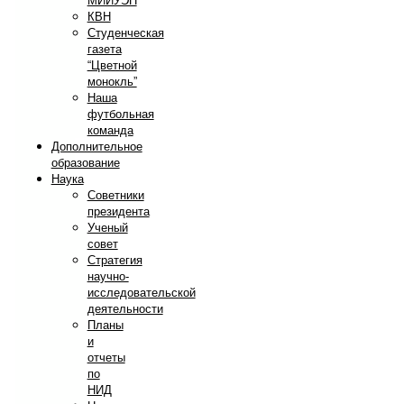
МИИУЭП
КВН
Студенческая
газета
“Цветной
монокль”
Наша
футбольная
команда
Дополнительное
образование
Наука
Советники
президента
Ученый
совет
Стратегия
научно-
исследовательской
деятельности
Планы
и
отчеты
по
НИД