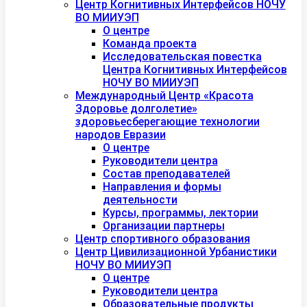
Центр Когнитивных Интерфейсов НОЧУ
ВО МИИУЭП
О центре
Команда проекта
Исследовательская повестка
Центра Когнитивных Интерфейсов
НОЧУ ВО МИИУЭП
Международный Центр «Красота
Здоровье долголетие»
здоровьесберегающие технологии
народов Евразии
О центре
Руководители центра
Состав преподавателей
Направления и формы
деятельности
Курсы, программы, лектории
Организации партнеры
Центр спортивного образования
Центр Цивилизационной Урбанистики
НОЧУ ВО МИИУЭП
О центре
Руководители центра
Образовательные продукты