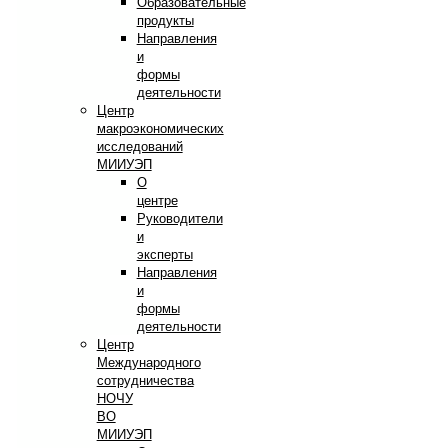
Образовательные
продукты
Направления
и
формы
деятельности
Центр
макроэкономических
исследований
МИИУЭП
О
центре
Руководители
и
эксперты
Направления
и
формы
деятельности
Центр
Международного
сотрудничества
НОЧУ
ВО
МИИУЭП