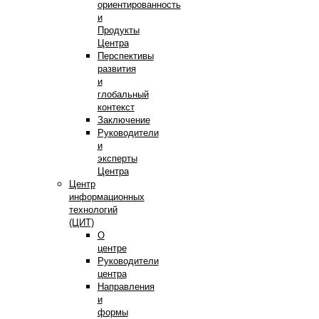
ориентированность
и
Продукты
Центра
Перспективы
развития
и
глобальный
контекст
Заключение
Руководители
и
эксперты
Центра
Центр
информационных
технологий
(ЦИТ)
О
центре
Руководители
центра
Направления
и
формы