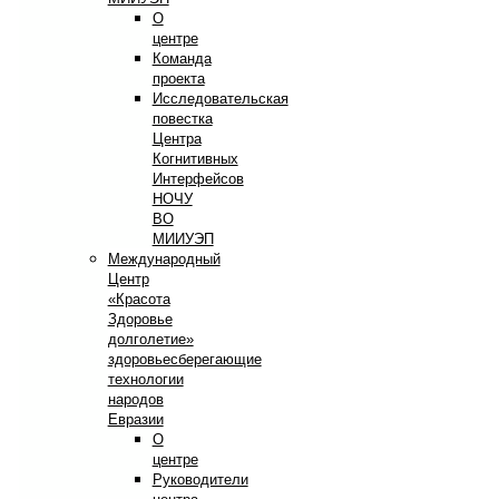
О
центре
Команда
проекта
Исследовательская
повестка
Центра
Когнитивных
Интерфейсов
НОЧУ
ВО
МИИУЭП
Международный
Центр
«Красота
Здоровье
долголетие»
здоровьесберегающие
технологии
народов
Евразии
О
центре
Руководители