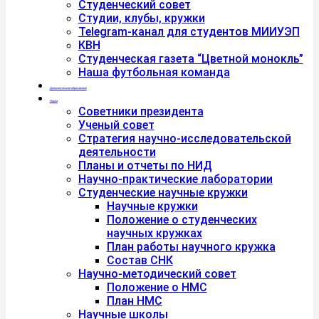
Студенческий совет
Студии, клубы, кружки
Telegram-канал для студентов МИИУЭП
КВН
Студенческая газета “Цветной монокль”
Наша футбольная команда
Дополнительное образование
Наука
Советники президента
Ученый совет
Стратегия научно-исследовательской
деятельности
Планы и отчеты по НИД
Научно-практические лаборатории
Студенческие научные кружки
Научные кружки
Положение о студенческих
научных кружках
План работы научного кружка
Состав СНК
Научно-методический совет
Положение о НМС
План НМС
Научные школы