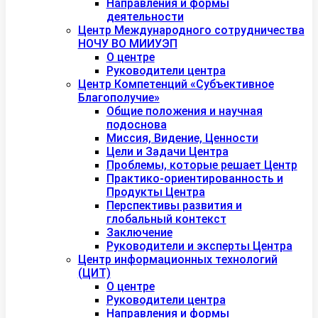
Направления и формы
деятельности
Центр Международного сотрудничества
НОЧУ ВО МИИУЭП
О центре
Руководители центра
Центр Компетенций «Субъективное
Благополучие»
Общие положения и научная
подоснова
Миссия, Видение, Ценности
Цели и Задачи Центра
Проблемы, которые решает Центр
Практико-ориентированность и
Продукты Центра
Перспективы развития и
глобальный контекст
Заключение
Руководители и эксперты Центра
Центр информационных технологий
(ЦИТ)
О центре
Руководители центра
Направления и формы