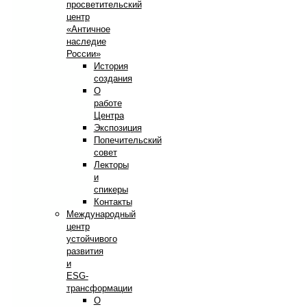
просветительский
центр
«Античное
наследие
России»
История
создания
О
работе
Центра
Экспозиция
Попечительский
совет
Лекторы
и
спикеры
Контакты
Международный
центр
устойчивого
развития
и
ESG-
трансформации
О