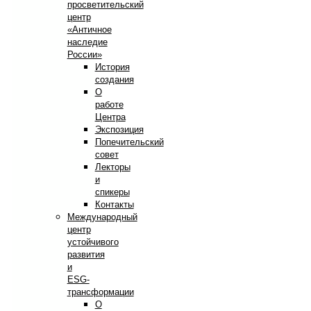
просветительский
центр
«Античное
наследие
России»
История
создания
О
работе
Центра
Экспозиция
Попечительский
совет
Лекторы
и
спикеры
Контакты
Международный
центр
устойчивого
развития
и
ESG-
трансформации
О