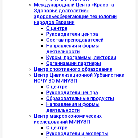
Международный Центр «Красота
Здоровье долголетие»
здоровьесберегающие технологии
народов Евразии
О центре
Руководители центра
Состав преподавателей
Направления и формы
деятельности
Курсы, программы, лектории
Организации партнеры
Центр спортивного образования
Центр Цивилизационной Урбанистики
НОЧУ ВО МИИУЭП
О центре
Руководители центра
Образовательные продукты
Направления и формы
деятельности
Центр макроэкономических
исследований МИИУЭП
О центре
Руководители и эксперты