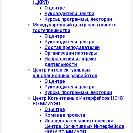
(ЦКРЛ)
О центре
Руководители центра
Курсы, программы, лектории
Международный центр креативного
гостеприимства
О центре
Руководители центра
Состав преподавателей
Организации партнеры
Направления и формы
деятельности
Центр интеллектуальных
инновационных разработок
О центре
Руководители центра
Курсы, программы, лектории
Центр Когнитивных Интерфейсов НОЧУ
ВО МИИУЭП
О центре
Команда проекта
Исследовательская повестка
Центра Когнитивных Интерфейсов
НОЧУ ВО МИИУЭП