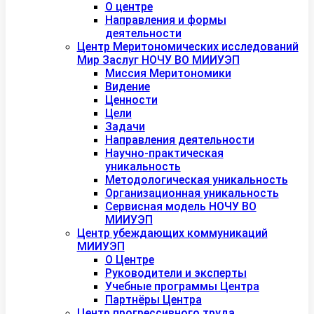
О центре
Направления и формы
деятельности
Центр Меритономических исследований
Мир Заслуг НОЧУ ВО МИИУЭП
Миссия Меритономики
Видение
Ценности
Цели
Задачи
Направления деятельности
Научно-практическая
уникальность
Методологическая уникальность
Организационная уникальность
Сервисная модель НОЧУ ВО
МИИУЭП
Центр убеждающих коммуникаций
МИИУЭП
О Центре
Руководители и эксперты
Учебные программы Центра
Партнёры Центра
Центр прогрессивного труда