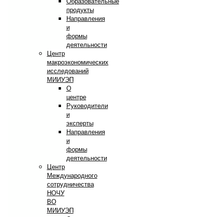
Образовательные
продукты
Направления
и
формы
деятельности
Центр
макроэкономических
исследований
МИИУЭП
О
центре
Руководители
и
эксперты
Направления
и
формы
деятельности
Центр
Международного
сотрудничества
НОЧУ
ВО
МИИУЭП