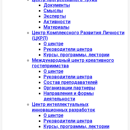
Документы
Смыслы
Эксперты
Активности
Материалы
Центр Комплексного Развития Личности
(ЦКРЛ)
О центре
Руководители центра
Курсы, программы, лектории
Международный центр креативного
гостеприимства
О центре
Руководители центра
Состав преподавателей
Организации партнеры
Направления и формы
деятельности
Центр интеллектуальных
инновационных разработок
О центре
Руководители центра
Курсы, программы, лектории