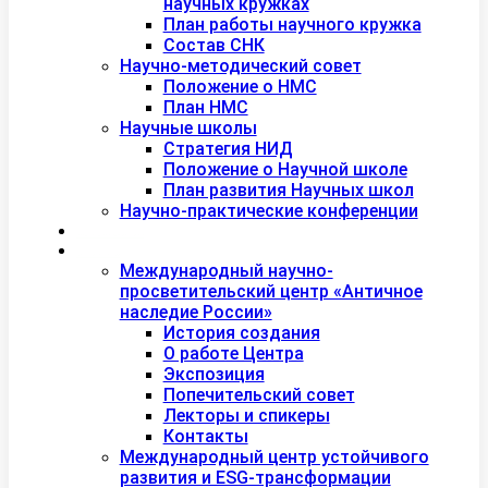
научных кружках
План работы научного кружка
Состав СНК
Научно-методический совет
Положение о НМС
План НМС
Научные школы
Стратегия НИД
Положение о Научной школе
План развития Научных школ
Научно-практические конференции
Международная академия туризма
Центры и лаборатории
Международный научно-
просветительский центр «Античное
наследие России»
История создания
О работе Центра
Экспозиция
Попечительский совет
Лекторы и спикеры
Контакты
Международный центр устойчивого
развития и ESG-трансформации