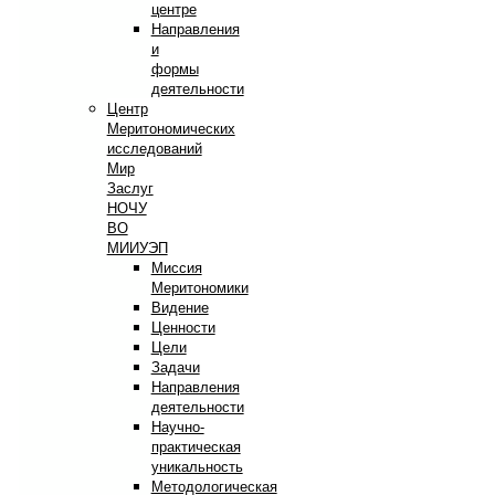
центре
Направления
и
формы
деятельности
Центр
Меритономических
исследований
Мир
Заслуг
НОЧУ
ВО
МИИУЭП
Миссия
Меритономики
Видение
Ценности
Цели
Задачи
Направления
деятельности
Научно-
практическая
уникальность
Методологическая