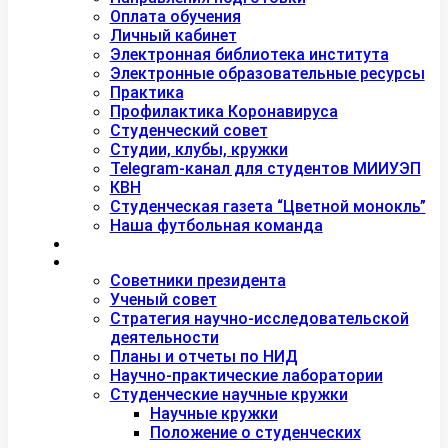
Оплата обучения
Личный кабинет
Электронная библиотека института
Электронные образовательные ресурсы
Практика
Профилактика Коронавируса
Студенческий совет
Студии, клубы, кружки
Telegram-канал для студентов МИИУЭП
КВН
Студенческая газета “Цветной монокль”
Наша футбольная команда
Дополнительное образование
Наука
Советники президента
Ученый совет
Стратегия научно-исследовательской
деятельности
Планы и отчеты по НИД
Научно-практические лаборатории
Студенческие научные кружки
Научные кружки
Положение о студенческих