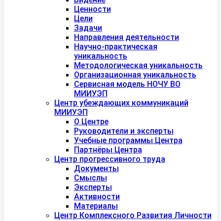
Ценности
Цели
Задачи
Направления деятельности
Научно-практическая
уникальность
Методологическая уникальность
Организационная уникальность
Сервисная модель НОЧУ ВО
МИИУЭП
Центр убеждающих коммуникаций
МИИУЭП
О Центре
Руководители и эксперты
Учебные программы Центра
Партнёры Центра
Центр прогрессивного труда
Документы
Смыслы
Эксперты
Активности
Материалы
Центр Комплексного Развития Личности