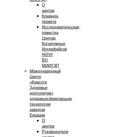
О
центре
Команда
проекта
Исследовательская
повестка
Центра
Когнитивных
Интерфейсов
НОЧУ
ВО
МИИУЭП
Международный
Центр
«Красота
Здоровье
долголетие»
здоровьесберегающие
технологии
народов
Евразии
О
центре
Руководители