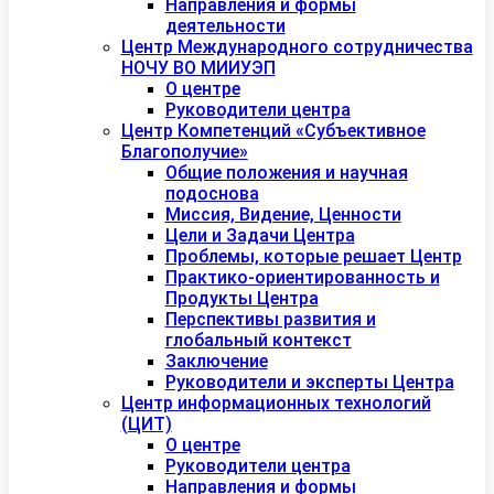
Направления и формы
деятельности
Центр Международного сотрудничества
НОЧУ ВО МИИУЭП
О центре
Руководители центра
Центр Компетенций «Субъективное
Благополучие»
Общие положения и научная
подоснова
Миссия, Видение, Ценности
Цели и Задачи Центра
Проблемы, которые решает Центр
Практико-ориентированность и
Продукты Центра
Перспективы развития и
глобальный контекст
Заключение
Руководители и эксперты Центра
Центр информационных технологий
(ЦИТ)
О центре
Руководители центра
Направления и формы