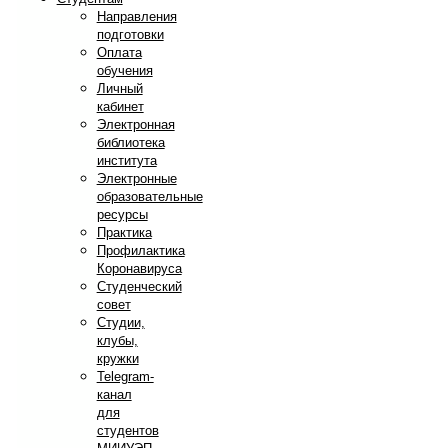
Направления
подготовки
Оплата
обучения
Личный
кабинет
Электронная
библиотека
института
Электронные
образовательные
ресурсы
Практика
Профилактика
Коронавируса
Студенческий
совет
Студии,
клубы,
кружки
Telegram-
канал
для
студентов