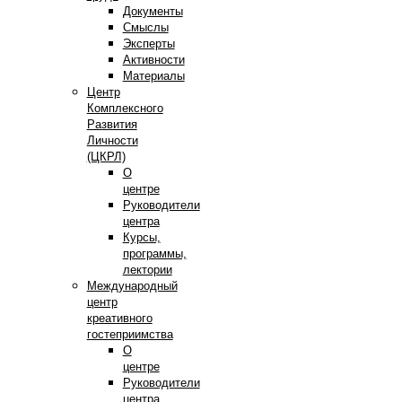
Документы
Смыслы
Эксперты
Активности
Материалы
Центр
Комплексного
Развития
Личности
(ЦКРЛ)
О
центре
Руководители
центра
Курсы,
программы,
лектории
Международный
центр
креативного
гостеприимства
О
центре
Руководители
центра