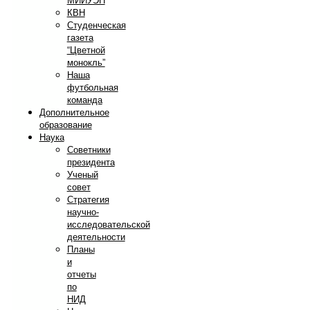
МИИУЭП
КВН
Студенческая
газета
“Цветной
монокль”
Наша
футбольная
команда
Дополнительное
образование
Наука
Советники
президента
Ученый
совет
Стратегия
научно-
исследовательской
деятельности
Планы
и
отчеты
по
НИД