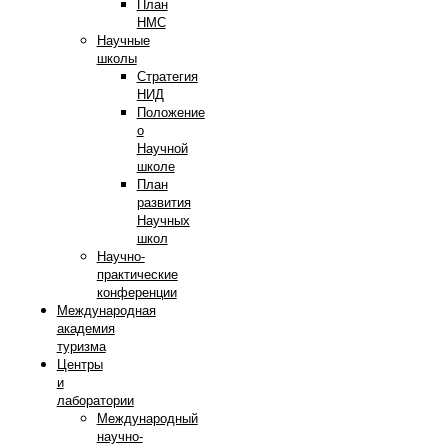
План
НМС
Научные
школы
Стратегия
НИД
Положение
о
Научной
школе
План
развития
Научных
школ
Научно-
практические
конференции
Международная
академия
туризма
Центры
и
лаборатории
Международный
научно-