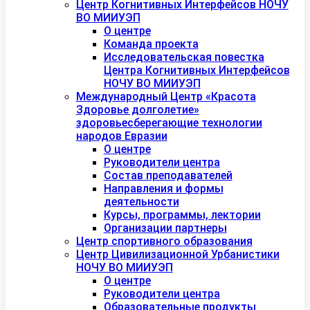
Центр Когнитивных Интерфейсов НОЧУ
ВО МИИУЭП
О центре
Команда проекта
Исследовательская повестка
Центра Когнитивных Интерфейсов
НОЧУ ВО МИИУЭП
Международный Центр «Красота
Здоровье долголетие»
здоровьесберегающие технологии
народов Евразии
О центре
Руководители центра
Состав преподавателей
Направления и формы
деятельности
Курсы, программы, лектории
Организации партнеры
Центр спортивного образования
Центр Цивилизационной Урбанистики
НОЧУ ВО МИИУЭП
О центре
Руководители центра
Образовательные продукты