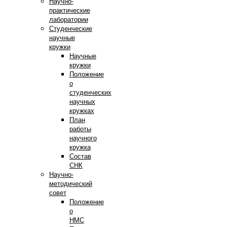
Научно-
практические
лаборатории
Студенческие
научные
кружки
Научные
кружки
Положение
о
студенческих
научных
кружках
План
работы
научного
кружка
Состав
СНК
Научно-
методический
совет
Положение
о
НМС