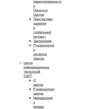
ориентированность
и
Продукты
Центра
Перспективы
развития
и
глобальный
контекст
Заключение
Руководители
и
эксперты
Центра
Центр
информационных
технологий
(ЦИТ)
О
центре
Руководители
центра
Направления
и
формы