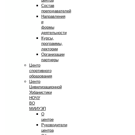
центра
Состав
преподавателей
Направления
и
формы
деятельности
Курсы,
программы,
лектории
Организации
партнеры
Центр
спортивного
образования
Центр
Цивилизационной
Урбанистики
НОЧУ
ВО
МИИУЭП
О
центре
Руководители
центра