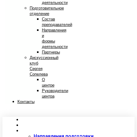
деятельности
Подготовительное
отделение
Состав
преподавателей
Направления
и
формы
деятельности
Партнеры
Дискуссионный
клуб
Сергея
Сопелева
О
центре
Руководители
центра
Контакты
Сведения об образовательной организации
Абитуриентам
Студентам
Направления подготовки