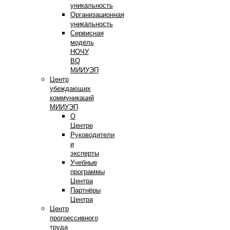
уникальность
Организационная
уникальность
Сервисная
модель
НОЧУ
ВО
МИИУЭП
Центр
убеждающих
коммуникаций
МИИУЭП
О
Центре
Руководители
и
эксперты
Учебные
программы
Центра
Партнёры
Центра
Центр
прогрессивного
труда