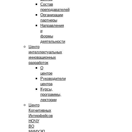
Состав
преподавателей
Организации
партнеры
Направления
и
формы
деятельности
Центр
интеллектуальных
инновационных
разработок
О
центре
Руководители
центра
Курсы,
программы,
лектории
Центр
Когнитивных
Интерфейсов
НОЧУ
ВО
МИИУЭП