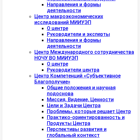
Направления и формы
деятельности
Центр макроэкономических
исследований МИИУЭП
О центре
Руководители и эксперты
Направления и формы
деятельности
Центр Международного сотрудничества
НОЧУ ВО МИИУЭП
О центре
Руководители центра
Центр Компетенций «Субъективное
Благополучие»
Общие положения и научная
подоснова
Миссия, Видение, Ценности
Цели и Задачи Центра
Проблемы, которые решает Центр
Практико-ориентированность и
Продукты Центра
Перспективы развития и
глобальный контекст