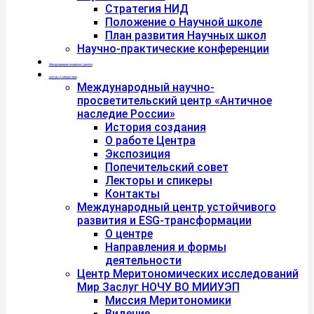
Стратегия НИД
Положение о Научной школе
План развития Научных школ
Научно-практические конференции
Международная академия туризма
Центры и лаборатории
Международный научно-
просветительский центр «Античное
наследие России»
История создания
О работе Центра
Экспозиция
Попечительский совет
Лекторы и спикеры
Контакты
Международный центр устойчивого
развития и ESG-трансформации
О центре
Направления и формы
деятельности
Центр Меритономических исследований
Мир Заслуг НОЧУ ВО МИИУЭП
Миссия Меритономики
Видение