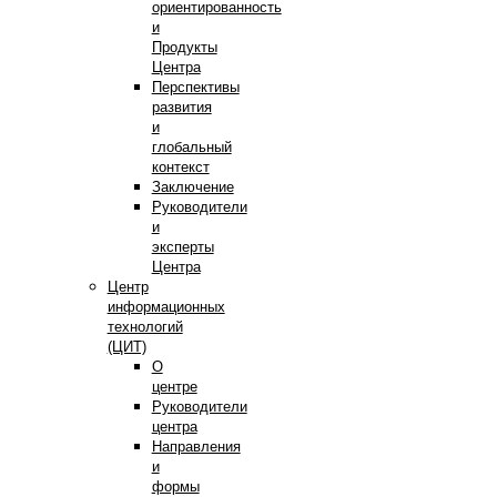
ориентированность
и
Продукты
Центра
Перспективы
развития
и
глобальный
контекст
Заключение
Руководители
и
эксперты
Центра
Центр
информационных
технологий
(ЦИТ)
О
центре
Руководители
центра
Направления
и
формы