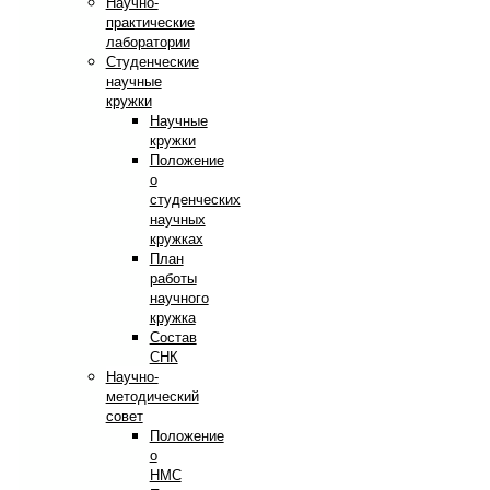
Научно-
практические
лаборатории
Студенческие
научные
кружки
Научные
кружки
Положение
о
студенческих
научных
кружках
План
работы
научного
кружка
Состав
СНК
Научно-
методический
совет
Положение
о
НМС