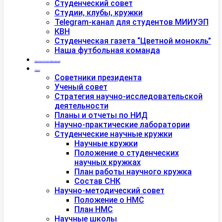
Студенческий совет
Студии, клубы, кружки
Telegram-канал для студентов МИИУЭП
КВН
Студенческая газета “Цветной монокль”
Наша футбольная команда
Дополнительное образование
Наука
Советники президента
Ученый совет
Стратегия научно-исследовательской
деятельности
Планы и отчеты по НИД
Научно-практические лаборатории
Студенческие научные кружки
Научные кружки
Положение о студенческих
научных кружках
План работы научного кружка
Состав СНК
Научно-методический совет
Положение о НМС
План НМС
Научные школы