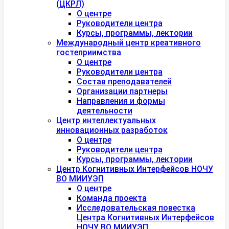
(ЦКРЛ)
О центре
Руководители центра
Курсы, программы, лектории
Международный центр креативного
гостеприимства
О центре
Руководители центра
Состав преподавателей
Организации партнеры
Направления и формы
деятельности
Центр интеллектуальных
инновационных разработок
О центре
Руководители центра
Курсы, программы, лектории
Центр Когнитивных Интерфейсов НОЧУ
ВО МИИУЭП
О центре
Команда проекта
Исследовательская повестка
Центра Когнитивных Интерфейсов
НОЧУ ВО МИИУЭП