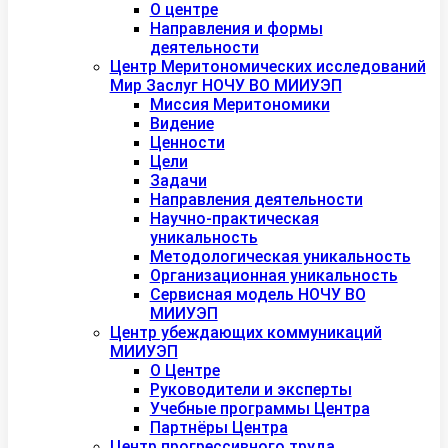
О центре
Направления и формы
деятельности
Центр Меритономических исследований
Мир Заслуг НОЧУ ВО МИИУЭП
Миссия Меритономики
Видение
Ценности
Цели
Задачи
Направления деятельности
Научно-практическая
уникальность
Методологическая уникальность
Организационная уникальность
Сервисная модель НОЧУ ВО
МИИУЭП
Центр убеждающих коммуникаций
МИИУЭП
О Центре
Руководители и эксперты
Учебные программы Центра
Партнёры Центра
Центр прогрессивного труда