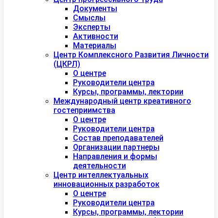
Документы
Смыслы
Эксперты
Активности
Материалы
Центр Комплексного Развития Личности
(ЦКРЛ)
О центре
Руководители центра
Курсы, программы, лектории
Международный центр креативного
гостеприимства
О центре
Руководители центра
Состав преподавателей
Организации партнеры
Направления и формы
деятельности
Центр интеллектуальных
инновационных разработок
О центре
Руководители центра
Курсы, программы, лектории