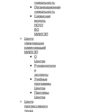
уникальность
Организационная
уникальность
Сервисная
модель
НОЧУ
ВО
МИИУЭП
Центр
убеждающих
коммуникаций
МИИУЭП
О
Центре
Руководители
и
эксперты
Учебные
программы
Центра
Партнёры
Центра
Центр
прогрессивного
труда