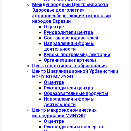
Международный Центр «Красота
Здоровье долголетие»
здоровьесберегающие технологии
народов Евразии
О центре
Руководители центра
Состав преподавателей
Направления и формы
деятельности
Курсы, программы, лектории
Организации партнеры
Центр спортивного образования
Центр Цивилизационной Урбанистики
НОЧУ ВО МИИУЭП
О центре
Руководители центра
Образовательные продукты
Направления и формы
деятельности
Центр макроэкономических
исследований МИИУЭП
О центре
Руководители и эксперты