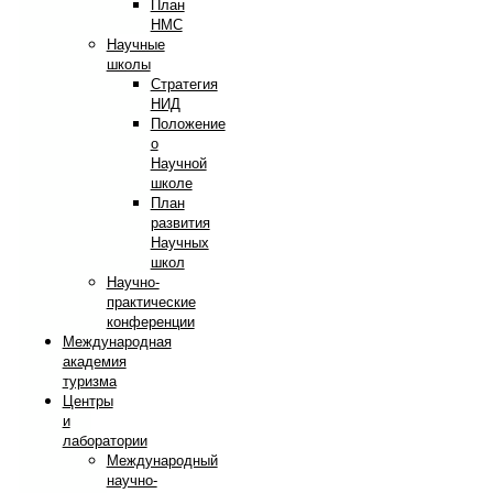
План
НМС
Научные
школы
Стратегия
НИД
Положение
о
Научной
школе
План
развития
Научных
школ
Научно-
практические
конференции
Международная
академия
туризма
Центры
и
лаборатории
Международный
научно-