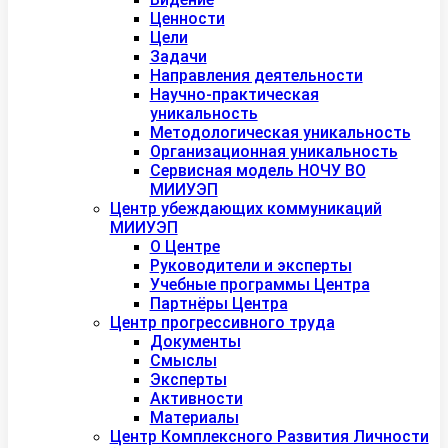
Ценности
Цели
Задачи
Направления деятельности
Научно-практическая
уникальность
Методологическая уникальность
Организационная уникальность
Сервисная модель НОЧУ ВО
МИИУЭП
Центр убеждающих коммуникаций
МИИУЭП
О Центре
Руководители и эксперты
Учебные программы Центра
Партнёры Центра
Центр прогрессивного труда
Документы
Смыслы
Эксперты
Активности
Материалы
Центр Комплексного Развития Личности