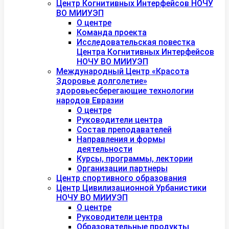
Центр Когнитивных Интерфейсов НОЧУ
ВО МИИУЭП
О центре
Команда проекта
Исследовательская повестка
Центра Когнитивных Интерфейсов
НОЧУ ВО МИИУЭП
Международный Центр «Красота
Здоровье долголетие»
здоровьесберегающие технологии
народов Евразии
О центре
Руководители центра
Состав преподавателей
Направления и формы
деятельности
Курсы, программы, лектории
Организации партнеры
Центр спортивного образования
Центр Цивилизационной Урбанистики
НОЧУ ВО МИИУЭП
О центре
Руководители центра
Образовательные продукты