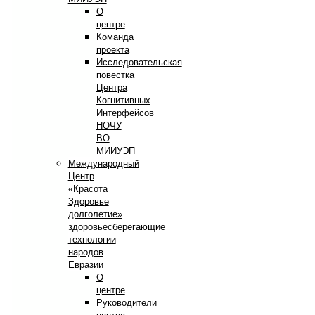
О
центре
Команда
проекта
Исследовательская
повестка
Центра
Когнитивных
Интерфейсов
НОЧУ
ВО
МИИУЭП
Международный
Центр
«Красота
Здоровье
долголетие»
здоровьесберегающие
технологии
народов
Евразии
О
центре
Руководители