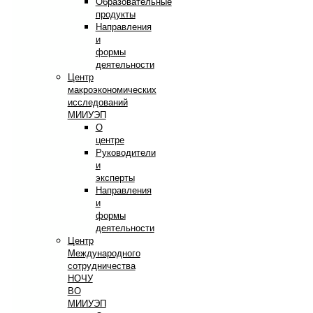
Образовательные
продукты
Направления
и
формы
деятельности
Центр
макроэкономических
исследований
МИИУЭП
О
центре
Руководители
и
эксперты
Направления
и
формы
деятельности
Центр
Международного
сотрудничества
НОЧУ
ВО
МИИУЭП