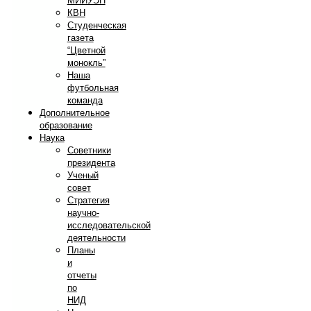
МИИУЭП
КВН
Студенческая
газета
“Цветной
монокль”
Наша
футбольная
команда
Дополнительное
образование
Наука
Советники
президента
Ученый
совет
Стратегия
научно-
исследовательской
деятельности
Планы
и
отчеты
по
НИД