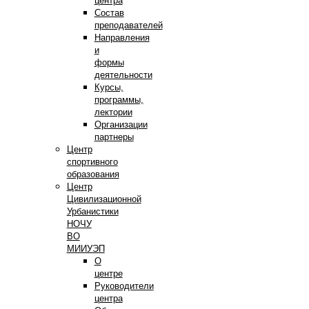
центра
Состав
преподавателей
Направления
и
формы
деятельности
Курсы,
программы,
лектории
Организации
партнеры
Центр
спортивного
образования
Центр
Цивилизационной
Урбанистики
НОЧУ
ВО
МИИУЭП
О
центре
Руководители
центра