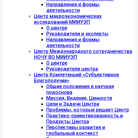
Направления и формы
деятельности
Центр макроэкономических
исследований МИИУЭП
О центре
Руководители и эксперты
Направления и формы
деятельности
Центр Международного сотрудничества
НОЧУ ВО МИИУЭП
О центре
Руководители центра
Центр Компетенций «Субъективное
Благополучие»
Общие положения и научная
подоснова
Миссия, Видение, Ценности
Цели и Задачи Центра
Проблемы, которые решает Центр
Практико-ориентированность и
Продукты Центра
Перспективы развития и
глобальный контекст