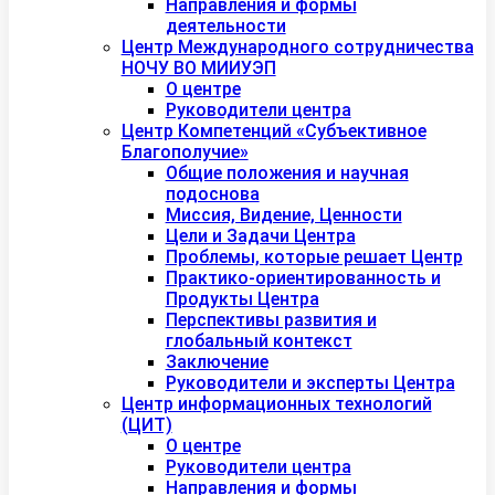
Направления и формы
деятельности
Центр Международного сотрудничества
НОЧУ ВО МИИУЭП
О центре
Руководители центра
Центр Компетенций «Субъективное
Благополучие»
Общие положения и научная
подоснова
Миссия, Видение, Ценности
Цели и Задачи Центра
Проблемы, которые решает Центр
Практико-ориентированность и
Продукты Центра
Перспективы развития и
глобальный контекст
Заключение
Руководители и эксперты Центра
Центр информационных технологий
(ЦИТ)
О центре
Руководители центра
Направления и формы