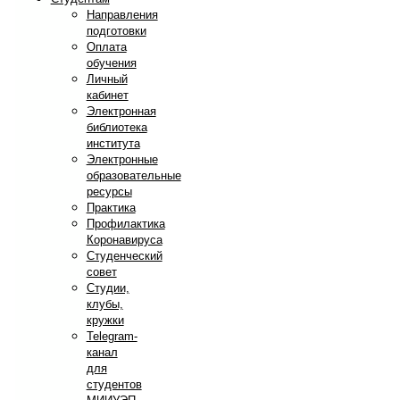
Направления
подготовки
Оплата
обучения
Личный
кабинет
Электронная
библиотека
института
Электронные
образовательные
ресурсы
Практика
Профилактика
Коронавируса
Студенческий
совет
Студии,
клубы,
кружки
Telegram-
канал
для
студентов