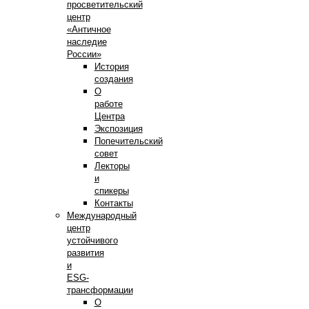
просветительский
центр
«Античное
наследие
России»
История
создания
О
работе
Центра
Экспозиция
Попечительский
совет
Лекторы
и
спикеры
Контакты
Международный
центр
устойчивого
развития
и
ESG-
трансформации
О