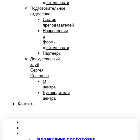
деятельности
Подготовительное
отделение
Состав
преподавателей
Направления
и
формы
деятельности
Партнеры
Дискуссионный
клуб
Сергея
Сопелева
О
центре
Руководители
центра
Контакты
Сведения об образовательной организации
Абитуриентам
Студентам
Направления подготовки