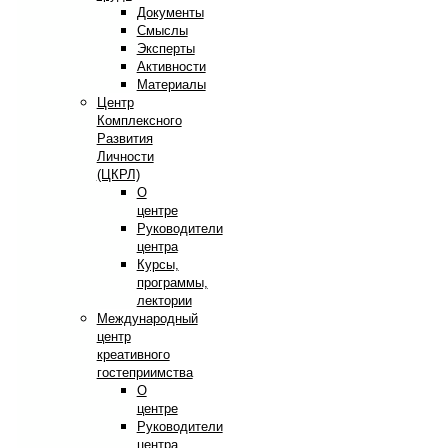
Документы
Смыслы
Эксперты
Активности
Материалы
Центр
Комплексного
Развития
Личности
(ЦКРЛ)
О
центре
Руководители
центра
Курсы,
программы,
лектории
Международный
центр
креативного
гостеприимства
О
центре
Руководители
центра