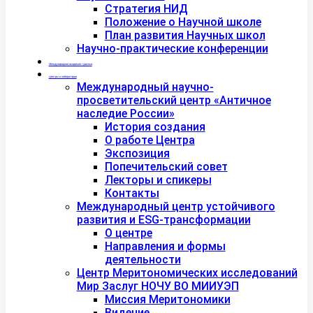
Стратегия НИД
Положение о Научной школе
План развития Научных школ
Научно-практические конференции
Международная академия туризма
Центры и лаборатории
Международный научно-
просветительский центр «Античное
наследие России»
История создания
О работе Центра
Экспозиция
Попечительский совет
Лекторы и спикеры
Контакты
Международный центр устойчивого
развития и ESG-трансформации
О центре
Направления и формы
деятельности
Центр Меритономических исследований
Мир Заслуг НОЧУ ВО МИИУЭП
Миссия Меритономики
Видение