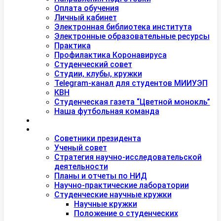
Оплата обучения
Личный кабинет
Электронная библиотека института
Электронные образовательные ресурсы
Практика
Профилактика Коронавируса
Студенческий совет
Студии, клубы, кружки
Telegram-канал для студентов МИИУЭП
КВН
Студенческая газета “Цветной монокль”
Наша футбольная команда
Дополнительное образование
Наука
Советники президента
Ученый совет
Стратегия научно-исследовательской
деятельности
Планы и отчеты по НИД
Научно-практические лаборатории
Студенческие научные кружки
Научные кружки
Положение о студенческих