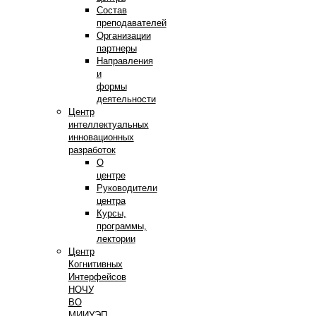
Состав
преподавателей
Организации
партнеры
Направления
и
формы
деятельности
Центр
интеллектуальных
инновационных
разработок
О
центре
Руководители
центра
Курсы,
программы,
лектории
Центр
Когнитивных
Интерфейсов
НОЧУ
ВО
МИИУЭП