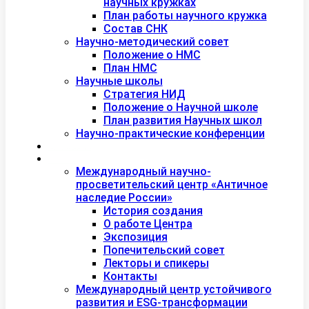
научных кружках
План работы научного кружка
Состав СНК
Научно-методический совет
Положение о НМС
План НМС
Научные школы
Стратегия НИД
Положение о Научной школе
План развития Научных школ
Научно-практические конференции
Международная академия туризма
Центры и лаборатории
Международный научно-
просветительский центр «Античное
наследие России»
История создания
О работе Центра
Экспозиция
Попечительский совет
Лекторы и спикеры
Контакты
Международный центр устойчивого
развития и ESG-трансформации