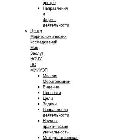
центре
Направления
и
формы
деятельности
Центр
Меритономических
исследований
Мир
Заслуг
НОЧУ
ВО
МИИУЭП
Миссия
Меритономики
Видение
Ценности
Цели
Задачи
Направления
деятельности
Научно-
практическая
уникальность
Методологическая