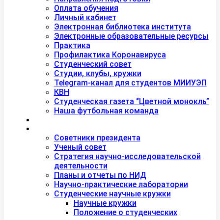
Оплата обучения
Личный кабинет
Электронная библиотека института
Электронные образовательные ресурсы
Практика
Профилактика Коронавируса
Студенческий совет
Студии, клубы, кружки
Telegram-канал для студентов МИИУЭП
КВН
Студенческая газета “Цветной монокль”
Наша футбольная команда
Дополнительное образование
Наука
Советники президента
Ученый совет
Стратегия научно-исследовательской
деятельности
Планы и отчеты по НИД
Научно-практические лаборатории
Студенческие научные кружки
Научные кружки
Положение о студенческих