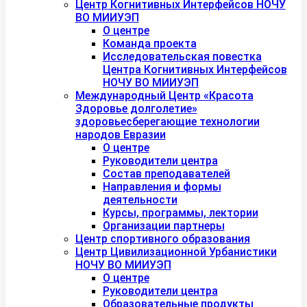
Центр Когнитивных Интерфейсов НОЧУ
ВО МИИУЭП
О центре
Команда проекта
Исследовательская повестка
Центра Когнитивных Интерфейсов
НОЧУ ВО МИИУЭП
Международный Центр «Красота
Здоровье долголетие»
здоровьесберегающие технологии
народов Евразии
О центре
Руководители центра
Состав преподавателей
Направления и формы
деятельности
Курсы, программы, лектории
Организации партнеры
Центр спортивного образования
Центр Цивилизационной Урбанистики
НОЧУ ВО МИИУЭП
О центре
Руководители центра
Образовательные продукты