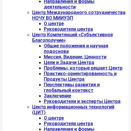
Направления и формы
деятельности
Центр Международного сотрудничества
НОЧУ ВО МИИУЭП
О центре
Руководители центра
Центр Компетенций «Субъективное
Благополучие»
Общие положения и научная
подоснова
Миссия, Видение, Ценности
Цели и Задачи Центра
Проблемы, которые решает Центр
Практико-ориентированность и
Продукты Центра
Перспективы развития и
глобальный контекст
Заключение
Руководители и эксперты Центра
Центр информационных технологий
(ЦИТ)
О центре
Руководители центра
Направления и формы