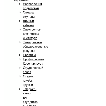
Направления
подготовки
Оплата
обучения
Личный
кабинет
Электронная
библиотека
института
Электронные
образовательные
ресурсы
Практика
Профилактика
Коронавируса
Студенческий
совет
Студии,
клубы,
кружки
Telegram-
канал
для
студентов