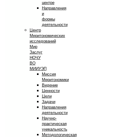
центре
Направления
и
формы
деятельности
Центр
Меритономических
исследований
Мир
Заслуг
НОЧУ
ВО
МИИУЭП
Миссия
Меритономики
Видение
Ценности
Цели
Задачи
Направления
деятельности
Научно-
практическая
уникальность
Методологическая