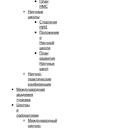
План
НМС
Научные
школы
Стратегия
НИД
Положение
о
Научной
школе
План
развития
Научных
школ
Научно-
практические
конференции
Международная
академия
туризма
Центры
и
лаборатории
Международный
научно-