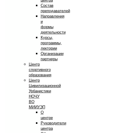
центра
Состав
преподавателей
Направления
и
формы
деятельности
Курсы,
программы,
лектории
Организации
партнеры
Центр
спортивного
образования
Центр
Цивилизационной
Урбанистики
НОЧУ
ВО
МИИУЭП
О
центре
Руководители
центра