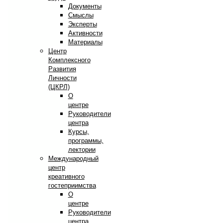
Документы
Смыслы
Эксперты
Активности
Материалы
Центр
Комплексного
Развития
Личности
(ЦКРЛ)
О
центре
Руководители
центра
Курсы,
программы,
лектории
Международный
центр
креативного
гостеприимства
О
центре
Руководители
центра