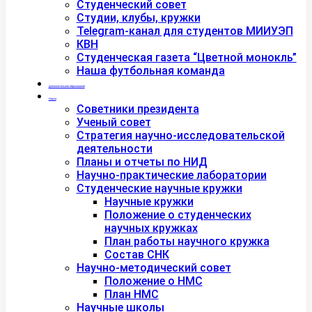
Студенческий совет
Студии, клубы, кружки
Telegram-канал для студентов МИИУЭП
КВН
Студенческая газета “Цветной монокль”
Наша футбольная команда
Дополнительное образование
Наука
Советники президента
Ученый совет
Стратегия научно-исследовательской
деятельности
Планы и отчеты по НИД
Научно-практические лаборатории
Студенческие научные кружки
Научные кружки
Положение о студенческих
научных кружках
План работы научного кружка
Состав СНК
Научно-методический совет
Положение о НМС
План НМС
Научные школы