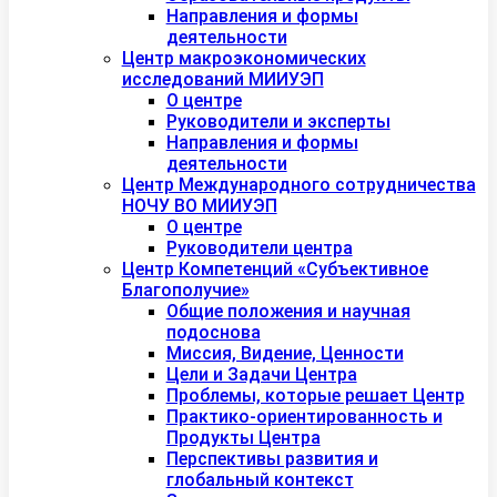
Направления и формы
деятельности
Центр макроэкономических
исследований МИИУЭП
О центре
Руководители и эксперты
Направления и формы
деятельности
Центр Международного сотрудничества
НОЧУ ВО МИИУЭП
О центре
Руководители центра
Центр Компетенций «Субъективное
Благополучие»
Общие положения и научная
подоснова
Миссия, Видение, Ценности
Цели и Задачи Центра
Проблемы, которые решает Центр
Практико-ориентированность и
Продукты Центра
Перспективы развития и
глобальный контекст