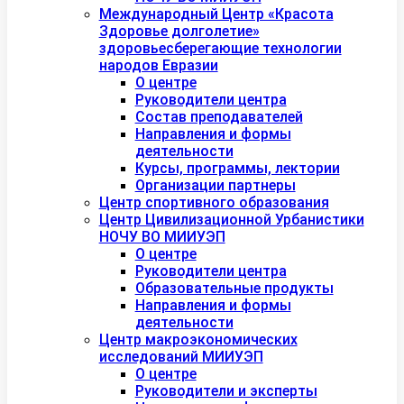
Международный Центр «Красота
Здоровье долголетие»
здоровьесберегающие технологии
народов Евразии
О центре
Руководители центра
Состав преподавателей
Направления и формы
деятельности
Курсы, программы, лектории
Организации партнеры
Центр спортивного образования
Центр Цивилизационной Урбанистики
НОЧУ ВО МИИУЭП
О центре
Руководители центра
Образовательные продукты
Направления и формы
деятельности
Центр макроэкономических
исследований МИИУЭП
О центре
Руководители и эксперты