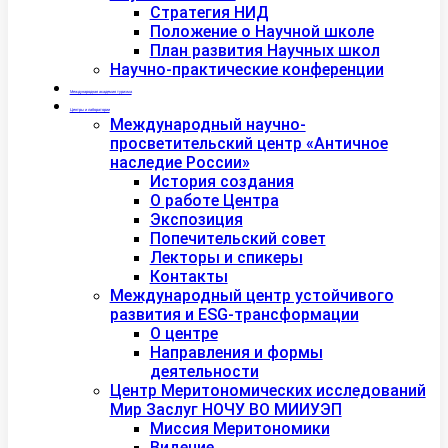
Стратегия НИД
Положение о Научной школе
План развития Научных школ
Научно-практические конференции
Международная академия туризма
Центры и лаборатории
Международный научно-
просветительский центр «Античное
наследие России»
История создания
О работе Центра
Экспозиция
Попечительский совет
Лекторы и спикеры
Контакты
Международный центр устойчивого
развития и ESG-трансформации
О центре
Направления и формы
деятельности
Центр Меритономических исследований
Мир Заслуг НОЧУ ВО МИИУЭП
Миссия Меритономики
Видение