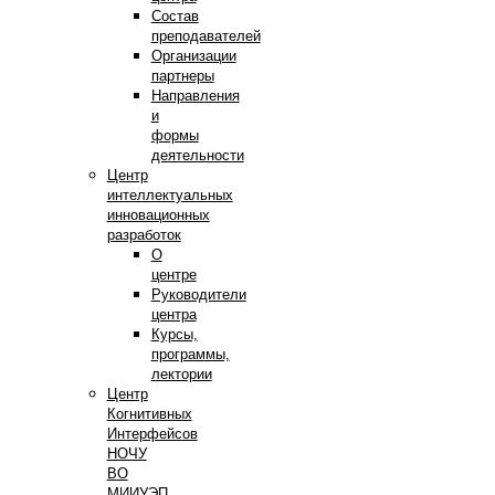
Состав
преподавателей
Организации
партнеры
Направления
и
формы
деятельности
Центр
интеллектуальных
инновационных
разработок
О
центре
Руководители
центра
Курсы,
программы,
лектории
Центр
Когнитивных
Интерфейсов
НОЧУ
ВО
МИИУЭП