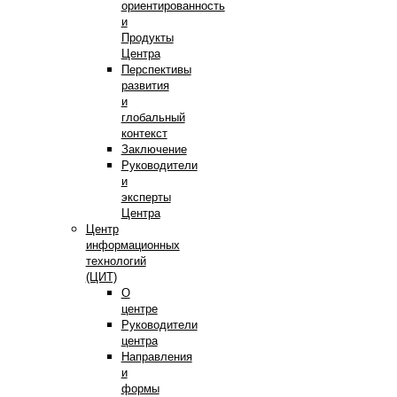
ориентированность
и
Продукты
Центра
Перспективы
развития
и
глобальный
контекст
Заключение
Руководители
и
эксперты
Центра
Центр
информационных
технологий
(ЦИТ)
О
центре
Руководители
центра
Направления
и
формы