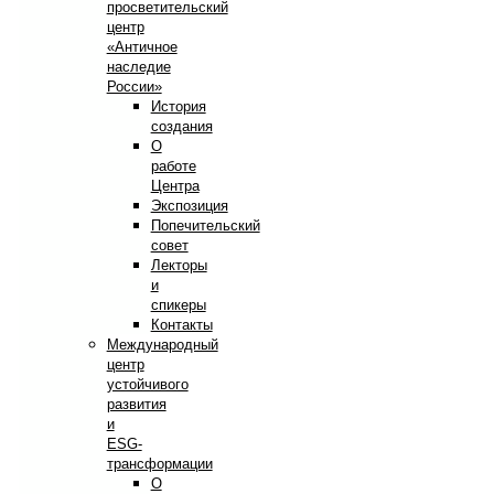
просветительский
центр
«Античное
наследие
России»
История
создания
О
работе
Центра
Экспозиция
Попечительский
совет
Лекторы
и
спикеры
Контакты
Международный
центр
устойчивого
развития
и
ESG-
трансформации
О