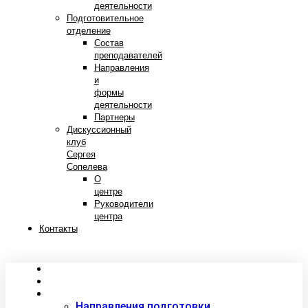
деятельности
Подготовительное
отделение
Состав
преподавателей
Направления
и
формы
деятельности
Партнеры
Дискуссионный
клуб
Сергея
Сопелева
О
центре
Руководители
центра
Контакты
Сведения об образовательной организации
Абитуриентам
Студентам
Направления подготовки