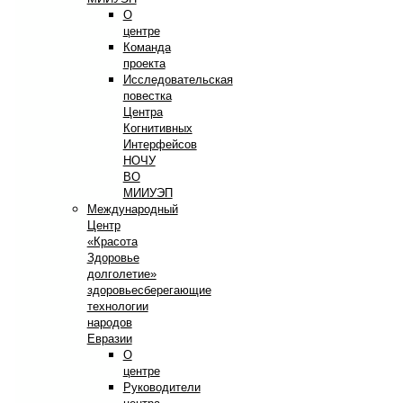
О
центре
Команда
проекта
Исследовательская
повестка
Центра
Когнитивных
Интерфейсов
НОЧУ
ВО
МИИУЭП
Международный
Центр
«Красота
Здоровье
долголетие»
здоровьесберегающие
технологии
народов
Евразии
О
центре
Руководители