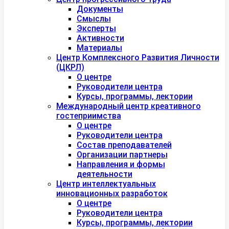
Документы
Смыслы
Эксперты
Активности
Материалы
Центр Комплексного Развития Личности
(ЦКРЛ)
О центре
Руководители центра
Курсы, программы, лектории
Международный центр креативного
гостеприимства
О центре
Руководители центра
Состав преподавателей
Организации партнеры
Направления и формы
деятельности
Центр интеллектуальных
инновационных разработок
О центре
Руководители центра
Курсы, программы, лектории