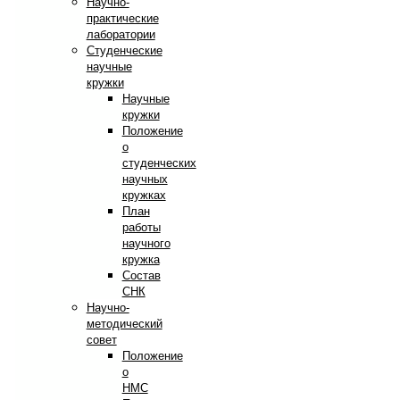
Научно-
практические
лаборатории
Студенческие
научные
кружки
Научные
кружки
Положение
о
студенческих
научных
кружках
План
работы
научного
кружка
Состав
СНК
Научно-
методический
совет
Положение
о
НМС