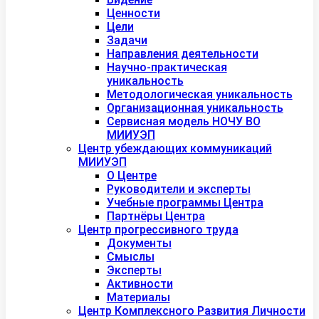
Ценности
Цели
Задачи
Направления деятельности
Научно-практическая
уникальность
Методологическая уникальность
Организационная уникальность
Сервисная модель НОЧУ ВО
МИИУЭП
Центр убеждающих коммуникаций
МИИУЭП
О Центре
Руководители и эксперты
Учебные программы Центра
Партнёры Центра
Центр прогрессивного труда
Документы
Смыслы
Эксперты
Активности
Материалы
Центр Комплексного Развития Личности