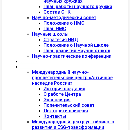
научных кружках
План работы научного кружка
Состав СНК
Научно-методический совет
Положение о НМС
План НМС
Научные школы
Стратегия НИД
Положение о Научной школе
План развития Научных школ
Научно-практические конференции
Международная академия туризма
Центры и лаборатории
Международный научно-
просветительский центр «Античное
наследие России»
История создания
О работе Центра
Экспозиция
Попечительский совет
Лекторы и спикеры
Контакты
Международный центр устойчивого
развития и ESG-трансформации