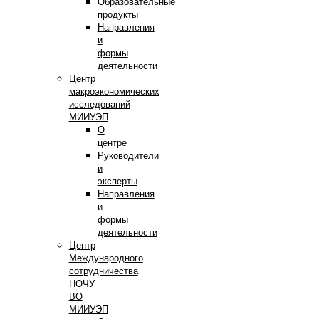
Образовательные
продукты
Направления
и
формы
деятельности
Центр
макроэкономических
исследований
МИИУЭП
О
центре
Руководители
и
эксперты
Направления
и
формы
деятельности
Центр
Международного
сотрудничества
НОЧУ
ВО
МИИУЭП