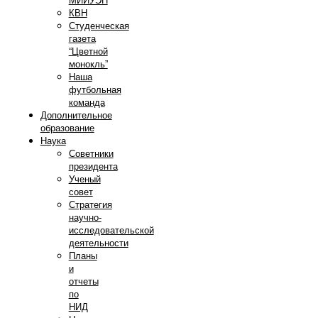
МИИУЭП
КВН
Студенческая
газета
“Цветной
монокль”
Наша
футбольная
команда
Дополнительное
образование
Наука
Советники
президента
Ученый
совет
Стратегия
научно-
исследовательской
деятельности
Планы
и
отчеты
по
НИД