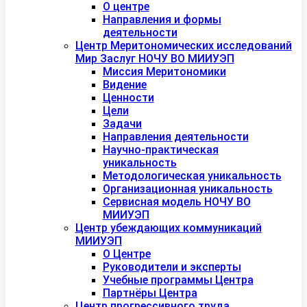
О центре
Направления и формы
деятельности
Центр Меритономических исследований
Мир Заслуг НОЧУ ВО МИИУЭП
Миссия Меритономики
Видение
Ценности
Цели
Задачи
Направления деятельности
Научно-практическая
уникальность
Методологическая уникальность
Организационная уникальность
Сервисная модель НОЧУ ВО
МИИУЭП
Центр убеждающих коммуникаций
МИИУЭП
О Центре
Руководители и эксперты
Учебные программы Центра
Партнёры Центра
Центр прогрессивного труда