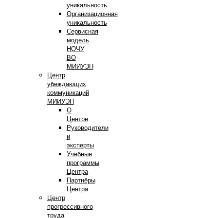
уникальность
Организационная
уникальность
Сервисная
модель
НОЧУ
ВО
МИИУЭП
Центр
убеждающих
коммуникаций
МИИУЭП
О
Центре
Руководители
и
эксперты
Учебные
программы
Центра
Партнёры
Центра
Центр
прогрессивного
труда