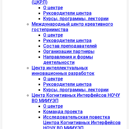
(ЦКРЛ)
О центре
Руководители центра
Курсы, программы, лектории
Международный центр креативного
гостеприимства
О центре
Руководители центра
Состав преподавателей
Организации партнеры
Направления и формы
деятельности
Центр интеллектуальных
инновационных разработок
О центре
Руководители центра
Курсы, программы, лектории
Центр Когнитивных Интерфейсов НОЧУ
ВО МИИУЭП
О центре
Команда проекта
Исследовательская повестка
Центра Когнитивных Интерфейсов
НОЧУ ВО МИИУЭП