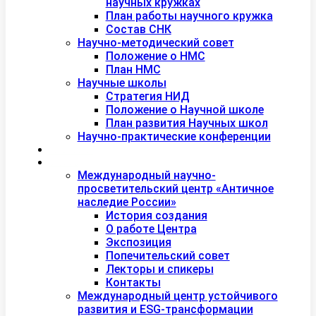
научных кружках
План работы научного кружка
Состав СНК
Научно-методический совет
Положение о НМС
План НМС
Научные школы
Стратегия НИД
Положение о Научной школе
План развития Научных школ
Научно-практические конференции
Международная академия туризма
Центры и лаборатории
Международный научно-
просветительский центр «Античное
наследие России»
История создания
О работе Центра
Экспозиция
Попечительский совет
Лекторы и спикеры
Контакты
Международный центр устойчивого
развития и ESG-трансформации