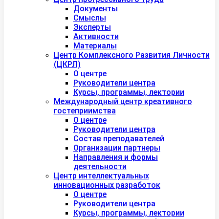
Документы
Смыслы
Эксперты
Активности
Материалы
Центр Комплексного Развития Личности
(ЦКРЛ)
О центре
Руководители центра
Курсы, программы, лектории
Международный центр креативного
гостеприимства
О центре
Руководители центра
Состав преподавателей
Организации партнеры
Направления и формы
деятельности
Центр интеллектуальных
инновационных разработок
О центре
Руководители центра
Курсы, программы, лектории