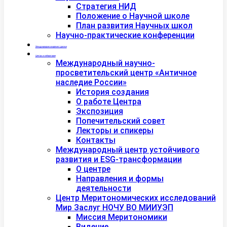
Стратегия НИД
Положение о Научной школе
План развития Научных школ
Научно-практические конференции
Международная академия туризма
Центры и лаборатории
Международный научно-
просветительский центр «Античное
наследие России»
История создания
О работе Центра
Экспозиция
Попечительский совет
Лекторы и спикеры
Контакты
Международный центр устойчивого
развития и ESG-трансформации
О центре
Направления и формы
деятельности
Центр Меритономических исследований
Мир Заслуг НОЧУ ВО МИИУЭП
Миссия Меритономики
Видение