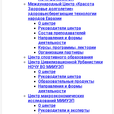
Международный Центр «Красота
Здоровье долголетие»
здоровьесберегающие технологии
народов Евразии
О центре
Руководители центра
Состав преподавателей
Направления и формы
деятельности
Курсы, программы, лектории
Организации партнеры
Центр спортивного образования
Центр Цивилизационной Урбанистики
НОЧУ ВО МИИУЭП
О центре
Руководители центра
Образовательные продукты
Направления и формы
деятельности
Центр макроэкономических
исследований МИИУЭП
О центре
Руководители и эксперты