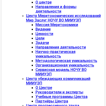
О центре
Направления и формы
деятельности
Центр Меритономических исследований
Мир Заслуг НОЧУ ВО МИИУЭП
Миссия Меритономики
Видение
Ценности
Цели
Задачи
Направления деятельности
Научно-практическая
уникальность
Методологическая уникальность
Организационная уникальность
Сервисная модель НОЧУ ВО
МИИУЭП
Центр убеждающих коммуникаций
МИИУЭП
О Центре
Руководители и эксперты
Учебные программы Центра
Партнёры Центра
Центр прогрессивного труда