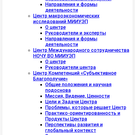
Направления и формы
деятельности
Центр макроэкономических
исследований МИИУЭП
О центре
Руководители и эксперты
Направления и формы
деятельности
Центр Международного сотрудничества
НОЧУ ВО МИИУЭП
О центре
Руководители центра
Центр Компетенций «Субъективное
Благополучие»
Общие положения и научная
подоснова
Миссия, Видение, Ценности
Цели и Задачи Центра
Проблемы, которые решает Центр
Практико-ориентированность и
Продукты Центра
Перспективы развития и
глобальный контекст