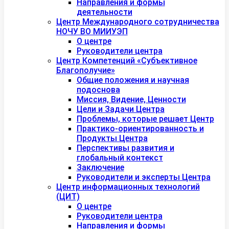
Направления и формы
деятельности
Центр Международного сотрудничества
НОЧУ ВО МИИУЭП
О центре
Руководители центра
Центр Компетенций «Субъективное
Благополучие»
Общие положения и научная
подоснова
Миссия, Видение, Ценности
Цели и Задачи Центра
Проблемы, которые решает Центр
Практико-ориентированность и
Продукты Центра
Перспективы развития и
глобальный контекст
Заключение
Руководители и эксперты Центра
Центр информационных технологий
(ЦИТ)
О центре
Руководители центра
Направления и формы