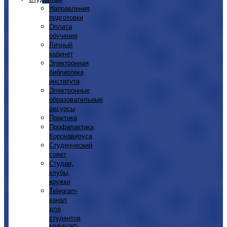
Направления
подготовки
Оплата
обучения
Личный
кабинет
Электронная
библиотека
института
Электронные
образовательные
ресурсы
Практика
Профилактика
Коронавируса
Студенческий
совет
Студии,
клубы,
кружки
Telegram-
канал
для
студентов