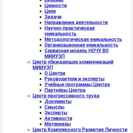
Ценности
Цели
Задачи
Направления деятельности
Научно-практическая
уникальность
Методологическая уникальность
Организационная уникальность
Сервисная модель НОЧУ ВО
МИИУЭП
Центр убеждающих коммуникаций
МИИУЭП
О Центре
Руководители и эксперты
Учебные программы Центра
Партнёры Центра
Центр прогрессивного труда
Документы
Смыслы
Эксперты
Активности
Материалы
Центр Комплексного Развития Личности