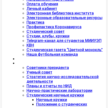
Оплата обучения
Личный кабинет
Электронная библиотека института
Электронные образовательные ресурсы
Практика
Профилактика Коронавируса
Студенческий совет
Студии, клубы, кружки
Telegram-канал для студентов МИИУЭП
КВН
Студенческая газета “Цветной монокль”
Наша футбольная команда
Дополнительное образование
Наука
Советники президента
Ученый совет
Стратегия научно-исследовательской
деятельности
Планы и отчеты по НИД
Научно-практические лаборатории
Студенческие научные кружки
Научные кружки
Положение о студенческих