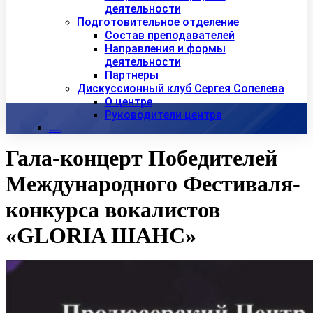
деятельности
Подготовительное отделение
Состав преподавателей
Направления и формы
деятельности
Партнеры
Дискуссионный клуб Сергея Сопелева
О центре
Руководители центра
Контакты
Гала-концерт Победителей
Международного Фестиваля-
конкурса вокалистов
«GLORIA ШАНС»