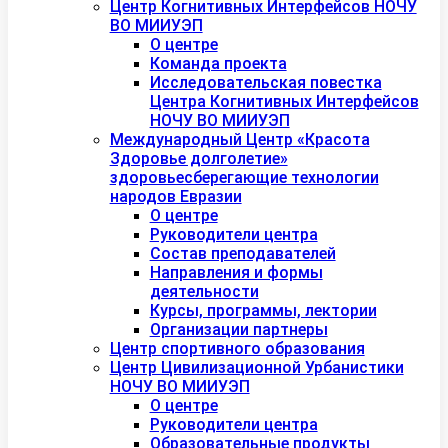
Центр Когнитивных Интерфейсов НОЧУ
ВО МИИУЭП
О центре
Команда проекта
Исследовательская повестка
Центра Когнитивных Интерфейсов
НОЧУ ВО МИИУЭП
Международный Центр «Красота
Здоровье долголетие»
здоровьесберегающие технологии
народов Евразии
О центре
Руководители центра
Состав преподавателей
Направления и формы
деятельности
Курсы, программы, лектории
Организации партнеры
Центр спортивного образования
Центр Цивилизационной Урбанистики
НОЧУ ВО МИИУЭП
О центре
Руководители центра
Образовательные продукты