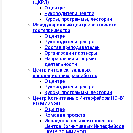
(ЦКРЛ)
О центре
Руководители центра
Курсы, программы, лектории
Международный центр креативного
гостеприимства
О центре
Руководители центра
Состав преподавателей
Организации партнеры
Направления и формы
деятельности
Центр интеллектуальных
инновационных разработок
О центре
Руководители центра
Курсы, программы, лектории
Центр Когнитивных Интерфейсов НОЧУ
ВО МИИУЭП
О центре
Команда проекта
Исследовательская повестка
Центра Когнитивных Интерфейсов
НОЧУ ВО МИИУЭП