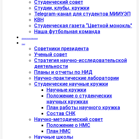
Студенческий совет
Студии, клубы, кружки
Telegram-канал для студентов МИИУЭП
КВН
Студенческая газета “Цветной монокль”
Наша футбольная команда
Дополнительное образование
Наука
Советники президента
Ученый совет
Стратегия научно-исследовательской
деятельности
Планы и отчеты по НИД
Научно-практические лаборатории
Студенческие научные кружки
Научные кружки
Положение о студенческих
научных кружках
План работы научного кружка
Состав СНК
Научно-методический совет
Положение о НМС
План НМС
Научные школы