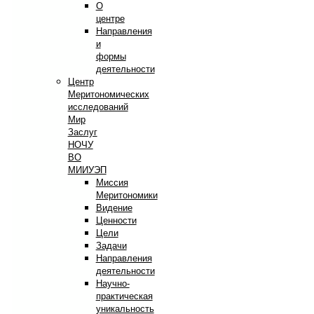
О
центре
Направления
и
формы
деятельности
Центр
Меритономических
исследований
Мир
Заслуг
НОЧУ
ВО
МИИУЭП
Миссия
Меритономики
Видение
Ценности
Цели
Задачи
Направления
деятельности
Научно-
практическая
уникальность