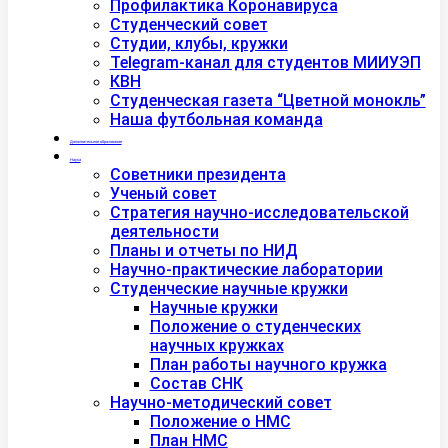
Профилактика Коронавируса
Студенческий совет
Студии, клубы, кружки
Telegram-канал для студентов МИИУЭП
КВН
Студенческая газета “Цветной монокль”
Наша футбольная команда
Дополнительное образование
Наука
Советники президента
Ученый совет
Стратегия научно-исследовательской
деятельности
Планы и отчеты по НИД
Научно-практические лаборатории
Студенческие научные кружки
Научные кружки
Положение о студенческих
научных кружках
План работы научного кружка
Состав СНК
Научно-методический совет
Положение о НМС
План НМС