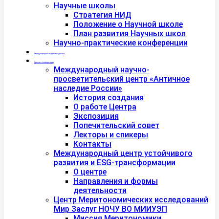
Научные школы
Стратегия НИД
Положение о Научной школе
План развития Научных школ
Научно-практические конференции
Международная академия туризма
Центры и лаборатории
Международный научно-
просветительский центр «Античное
наследие России»
История создания
О работе Центра
Экспозиция
Попечительский совет
Лекторы и спикеры
Контакты
Международный центр устойчивого
развития и ESG-трансформации
О центре
Направления и формы
деятельности
Центр Меритономических исследований
Мир Заслуг НОЧУ ВО МИИУЭП
Миссия Меритономики