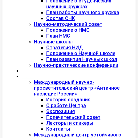
Положение о студенческих
научных кружках
План работы научного кружка
Состав СНК
Научно-методический совет
Положение о НМС
План НМС
Научные школы
Стратегия НИД
Положение о Научной школе
План развития Научных школ
Научно-практические конференции
Международная академия туризма
Центры и лаборатории
Международный научно-
просветительский центр «Античное
наследие России»
История создания
О работе Центра
Экспозиция
Попечительский совет
Лекторы и спикеры
Контакты
Международный центр устойчивого