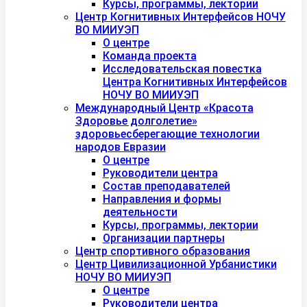
Курсы, программы, лектории
Центр Когнитивных Интерфейсов НОЧУ
ВО МИИУЭП
О центре
Команда проекта
Исследовательская повестка
Центра Когнитивных Интерфейсов
НОЧУ ВО МИИУЭП
Международный Центр «Красота
Здоровье долголетие»
здоровьесберегающие технологии
народов Евразии
О центре
Руководители центра
Состав преподавателей
Направления и формы
деятельности
Курсы, программы, лектории
Организации партнеры
Центр спортивного образования
Центр Цивилизационной Урбанистики
НОЧУ ВО МИИУЭП
О центре
Руководители центра