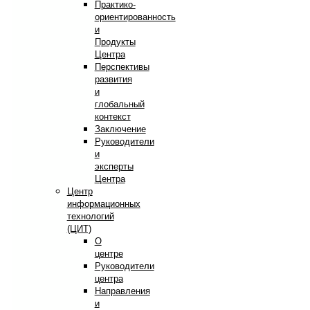
Практико-
ориентированность
и
Продукты
Центра
Перспективы
развития
и
глобальный
контекст
Заключение
Руководители
и
эксперты
Центра
Центр
информационных
технологий
(ЦИТ)
О
центре
Руководители
центра
Направления
и