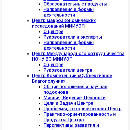
Образовательные продукты
Направления и формы
деятельности
Центр макроэкономических
исследований МИИУЭП
О центре
Руководители и эксперты
Направления и формы
деятельности
Центр Международного сотрудничества
НОЧУ ВО МИИУЭП
О центре
Руководители центра
Центр Компетенций «Субъективное
Благополучие»
Общие положения и научная
подоснова
Миссия, Видение, Ценности
Цели и Задачи Центра
Проблемы, которые решает Центр
Практико-ориентированность и
Продукты Центра
Перспективы развития и