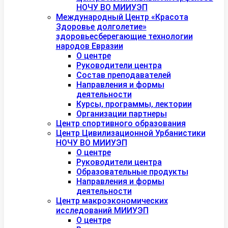
НОЧУ ВО МИИУЭП
Международный Центр «Красота
Здоровье долголетие»
здоровьесберегающие технологии
народов Евразии
О центре
Руководители центра
Состав преподавателей
Направления и формы
деятельности
Курсы, программы, лектории
Организации партнеры
Центр спортивного образования
Центр Цивилизационной Урбанистики
НОЧУ ВО МИИУЭП
О центре
Руководители центра
Образовательные продукты
Направления и формы
деятельности
Центр макроэкономических
исследований МИИУЭП
О центре