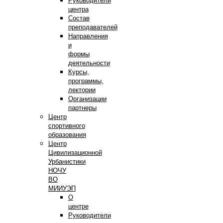
Руководители
центра
Состав
преподавателей
Направления
и
формы
деятельности
Курсы,
программы,
лектории
Организации
партнеры
Центр
спортивного
образования
Центр
Цивилизационной
Урбанистики
НОЧУ
ВО
МИИУЭП
О
центре
Руководители