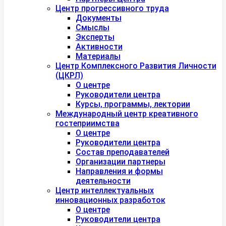
Центр прогрессивного труда
Документы
Смыслы
Эксперты
Активности
Материалы
Центр Комплексного Развития Личности
(ЦКРЛ)
О центре
Руководители центра
Курсы, программы, лектории
Международный центр креативного
гостеприимства
О центре
Руководители центра
Состав преподавателей
Организации партнеры
Направления и формы
деятельности
Центр интеллектуальных
инновационных разработок
О центре
Руководители центра