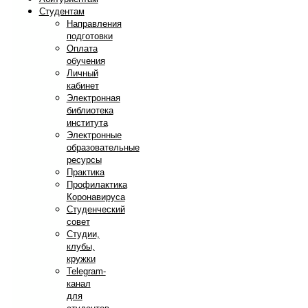
Студентам
Направления
подготовки
Оплата
обучения
Личный
кабинет
Электронная
библиотека
института
Электронные
образовательные
ресурсы
Практика
Профилактика
Коронавируса
Студенческий
совет
Студии,
клубы,
кружки
Telegram-
канал
для