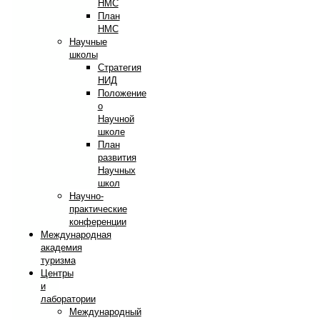
НМС
План
НМС
Научные
школы
Стратегия
НИД
Положение
о
Научной
школе
План
развития
Научных
школ
Научно-
практические
конференции
Международная
академия
туризма
Центры
и
лаборатории
Международный