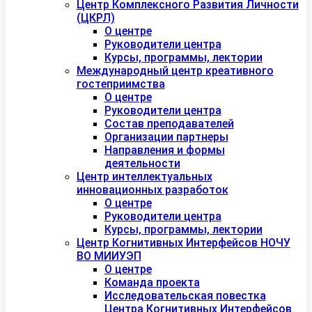
Центр Комплексного Развития Личности
(ЦКРЛ)
О центре
Руководители центра
Курсы, программы, лектории
Международный центр креативного
гостеприимства
О центре
Руководители центра
Состав преподавателей
Организации партнеры
Направления и формы
деятельности
Центр интеллектуальных
инновационных разработок
О центре
Руководители центра
Курсы, программы, лектории
Центр Когнитивных Интерфейсов НОЧУ
ВО МИИУЭП
О центре
Команда проекта
Исследовательская повестка
Центра Когнитивных Интерфейсов