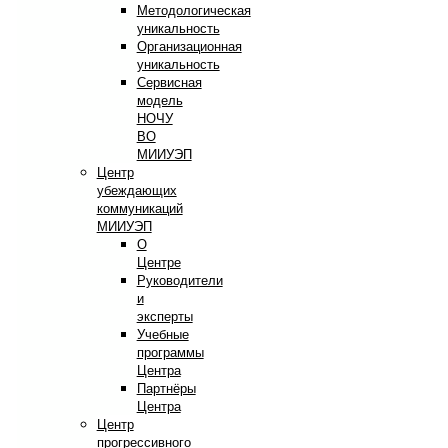
Методологическая
уникальность
Организационная
уникальность
Сервисная
модель
НОЧУ
ВО
МИИУЭП
Центр
убеждающих
коммуникаций
МИИУЭП
О
Центре
Руководители
и
эксперты
Учебные
программы
Центра
Партнёры
Центра
Центр
прогрессивного