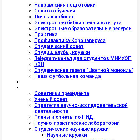
Студентам
Направления подготовки
Оплата обучения
Личный кабинет
Электронная библиотека института
Электронные образовательные ресурсы
Практика
Профилактика Коронавируса
Студенческий совет
Студии, клубы, кружки
Telegram-канал для студентов МИИУЭП
КВН
Студенческая газета “Цветной монокль”
Наша футбольная команда
Дополнительное образование
Наука
Советники президента
Ученый совет
Стратегия научно-исследовательской
деятельности
Планы и отчеты по НИД
Научно-практические лаборатории
Студенческие научные кружки
Научные кружки