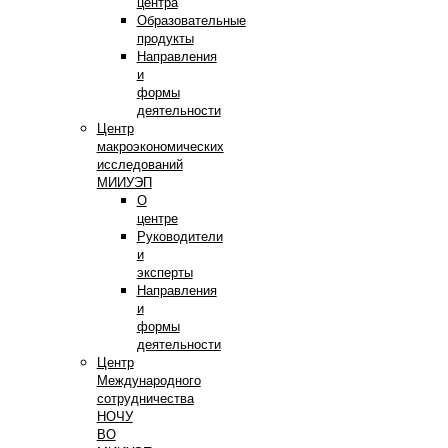
центра
Образовательные
продукты
Направления
и
формы
деятельности
Центр
макроэкономических
исследований
МИИУЭП
О
центре
Руководители
и
эксперты
Направления
и
формы
деятельности
Центр
Международного
сотрудничества
НОЧУ
ВО