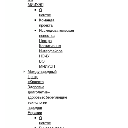
МИИУЭП
О
центре
Команда
проекта
Исследовательская
повестка
Центра
Когнитивных
Интерфейсов
НОЧУ
ВО
МИИУЭП
Международный
Центр
«Красота
Здоровье
долголетие»
здоровьесберегающие
технологии
народов
Евразии
О
центре