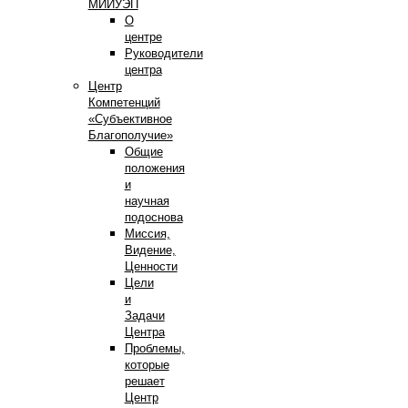
МИИУЭП
О
центре
Руководители
центра
Центр
Компетенций
«Субъективное
Благополучие»
Общие
положения
и
научная
подоснова
Миссия,
Видение,
Ценности
Цели
и
Задачи
Центра
Проблемы,
которые
решает
Центр