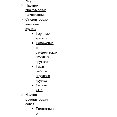
НИД
Научно-
практические
лаборатории
Студенческие
научные
кружки
Научные
кружки
Положение
о
студенческих
научных
кружках
План
работы
научного
кружка
Состав
СНК
Научно-
методический
совет
Положение
о