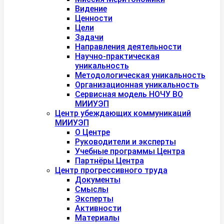
Видение
Ценности
Цели
Задачи
Направления деятельности
Научно-практическая
уникальность
Методологическая уникальность
Организационная уникальность
Сервисная модель НОЧУ ВО
МИИУЭП
Центр убеждающих коммуникаций
МИИУЭП
О Центре
Руководители и эксперты
Учебные программы Центра
Партнёры Центра
Центр прогрессивного труда
Документы
Смыслы
Эксперты
Активности
Материалы