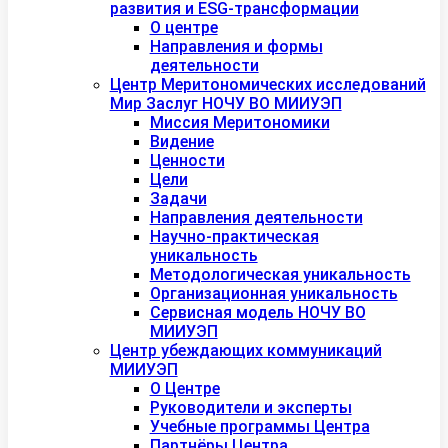
развития и ESG-трансформации
О центре
Направления и формы
деятельности
Центр Меритономических исследований
Мир Заслуг НОЧУ ВО МИИУЭП
Миссия Меритономики
Видение
Ценности
Цели
Задачи
Направления деятельности
Научно-практическая
уникальность
Методологическая уникальность
Организационная уникальность
Сервисная модель НОЧУ ВО
МИИУЭП
Центр убеждающих коммуникаций
МИИУЭП
О Центре
Руководители и эксперты
Учебные программы Центра
Партнёры Центра