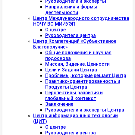
Руководители и эксперты
Направления и формы
деятельности
Центр Международного сотрудничества
НОЧУ ВО МИИУЭП
О центре
Руководители центра
Центр Компетенций «Субъективное
Благополучие»
Общие положения и научная
подоснова
Миссия, Видение, Ценности
Цели и Задачи Центра
Проблемы, которые решает Центр
Практико-ориентированность и
Продукты Центра
Перспективы развития и
глобальный контекст
Заключение
Руководители и эксперты Центра
Центр информационных технологий
(ЦИТ)
О центре
Руководители центра