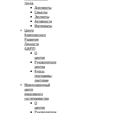
труда
Документы
Смыслы
Эксперты
Активности
Материалы
Центр
Комплексного
Развития
Личности
(ЦКРЛ)
О
центре
Руководители
центра
Курсы,
программы,
лектории
Международный
центр
креативного
гостеприимства
О
центре
Руководители