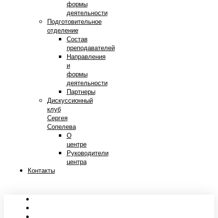
формы
деятельности
Подготовительное
отделение
Состав
преподавателей
Направления
и
формы
деятельности
Партнеры
Дискуссионный
клуб
Сергея
Сопелева
О
центре
Руководители
центра
Контакты
Сведения об образовательной организации
Абитуриентам