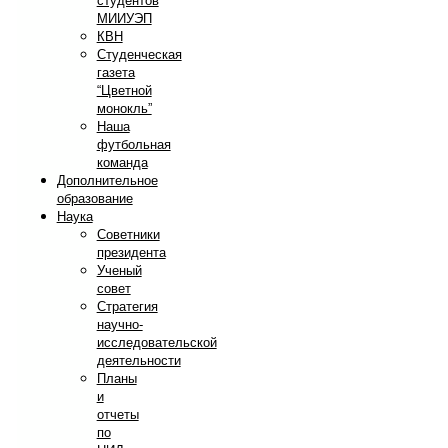
студентов
МИИУЭП
КВН
Студенческая
газета
“Цветной
монокль”
Наша
футбольная
команда
Дополнительное
образование
Наука
Советники
президента
Ученый
совет
Стратегия
научно-
исследовательской
деятельности
Планы
и
отчеты
по