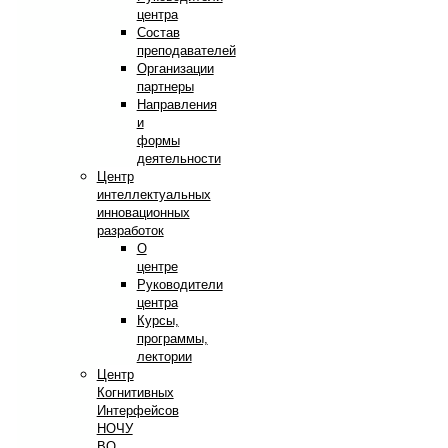
центра
Состав
преподавателей
Организации
партнеры
Направления
и
формы
деятельности
Центр
интеллектуальных
инновационных
разработок
О
центре
Руководители
центра
Курсы,
программы,
лектории
Центр
Когнитивных
Интерфейсов
НОЧУ
ВО