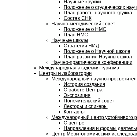
Научные кружки
Положение о студенческих науч
План работы научного кружка
Состав СНК
Научно-методический совет
Положение о НМС
План НМС
Научные школы
Стратегия НИД
Положение о Научной школе
План развития Научных школ
Научно-практические конференции
Международная академия туризма
Центры и лаборатории
Международный научно-просветитель
История создания
О работе Центра
Экспозиция
Попечительский совет
Лекторы и спикеры
Контакты
Международный центр устойчивого 
О центре
Направления и формы деятель
Центр Меритономических исследов