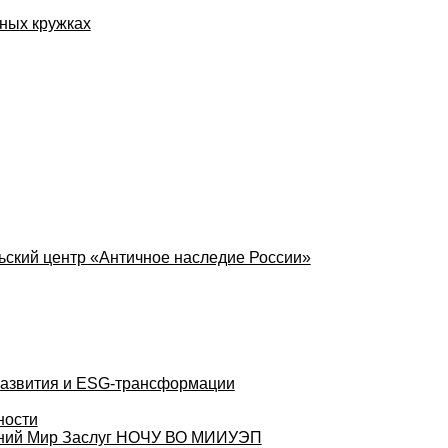
ных кружках
ский центр «Античное наследие России»
развития и ESG-трансформации
ности
аний Мир Заслуг НОЧУ ВО МИИУЭП