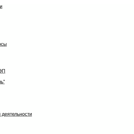
и
рсы
УЭП
ь”
 деятельности