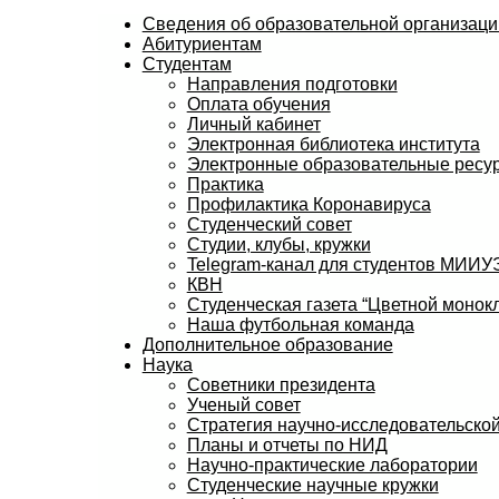
Сведения об образовательной организаци
Абитуриентам
Студентам
Направления подготовки
Оплата обучения
Личный кабинет
Электронная библиотека института
Электронные образовательные ресу
Практика
Профилактика Коронавируса
Студенческий совет
Студии, клубы, кружки
Telegram-канал для студентов МИИ
КВН
Студенческая газета “Цветной монокл
Наша футбольная команда
Дополнительное образование
Наука
Советники президента
Ученый совет
Стратегия научно-исследовательской
Планы и отчеты по НИД
Научно-практические лаборатории
Студенческие научные кружки