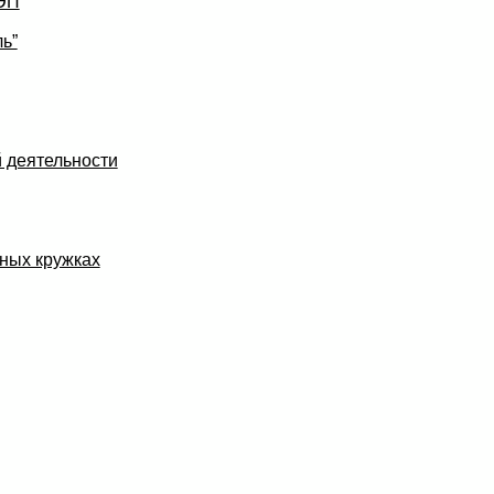
УЭП
ь”
 деятельности
ных кружках