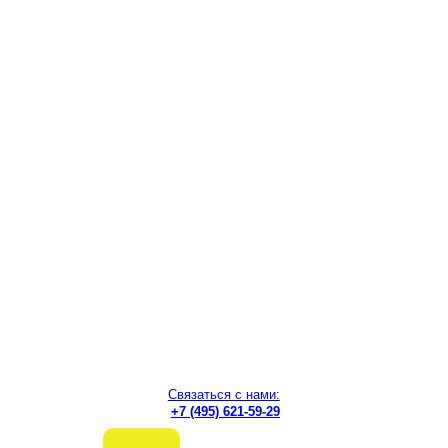
Перейти
к
содержимому
Международный институт информатики,
управления, экономики и права
в г. Москве
Связаться с нами:
+7 (495) 621-59-29