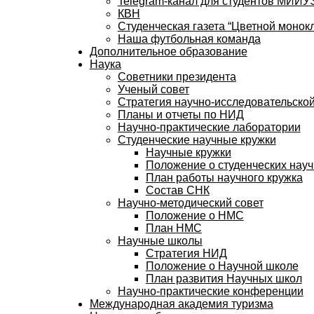
Telegram-канал для студентов МИИ
КВН
Студенческая газета “Цветной монокл
Наша футбольная команда
Дополнительное образование
Наука
Советники президента
Ученый совет
Стратегия научно-исследовательской
Планы и отчеты по НИД
Научно-практические лаборатории
Студенческие научные кружки
Научные кружки
Положение о студенческих науч
План работы научного кружка
Состав СНК
Научно-методический совет
Положение о НМС
План НМС
Научные школы
Стратегия НИД
Положение о Научной школе
План развития Научных школ
Научно-практические конференции
Международная академия туризма