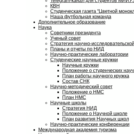
Telegram-канал для студентов МИИ
КВН
Студенческая газета “Цветной монокл
Наша футбольная команда
Дополнительное образование
Наука
Советники президента
Ученый совет
Стратегия научно-исследовательской
Планы и отчеты по НИД
Научно-практические лаборатории
Студенческие научные кружки
Научные кружки
Положение о студенческих науч
План работы научного кружка
Состав СНК
Научно-методический совет
Положение о НМС
План НМС
Научные школы
Стратегия НИД
Положение о Научной школе
План развития Научных школ
Научно-практические конференции
Международная академия туризма