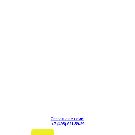
Перейти
к
содержимому
Международный институт информатики,
управления, экономики и права
в г. Москве
Связаться с нами:
+7 (495) 621-59-29