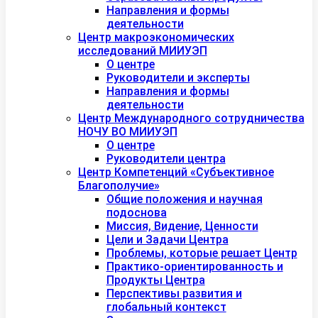
Направления и формы
деятельности
Центр макроэкономических
исследований МИИУЭП
О центре
Руководители и эксперты
Направления и формы
деятельности
Центр Международного сотрудничества
НОЧУ ВО МИИУЭП
О центре
Руководители центра
Центр Компетенций «Субъективное
Благополучие»
Общие положения и научная
подоснова
Миссия, Видение, Ценности
Цели и Задачи Центра
Проблемы, которые решает Центр
Практико-ориентированность и
Продукты Центра
Перспективы развития и
глобальный контекст