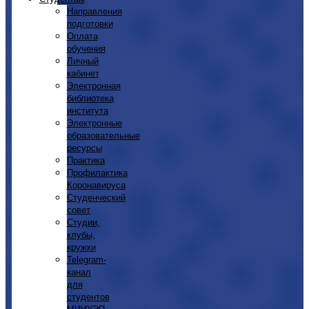
Направления
подготовки
Оплата
обучения
Личный
кабинет
Электронная
библиотека
института
Электронные
образовательные
ресурсы
Практика
Профилактика
Коронавируса
Студенческий
совет
Студии,
клубы,
кружки
Telegram-
канал
для
студентов