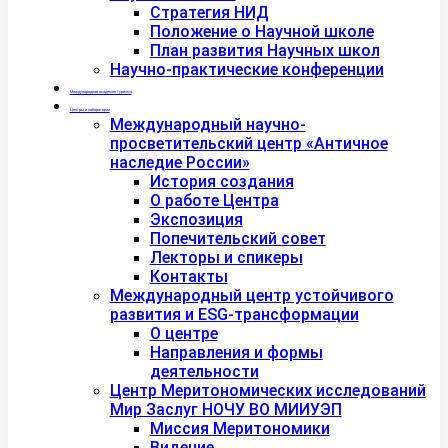
Стратегия НИД
Положение о Научной школе
План развития Научных школ
Научно-практические конференции
Международная академия туризма
Центры и лаборатории
Международный научно-
просветительский центр «Античное
наследие России»
История создания
О работе Центра
Экспозиция
Попечительский совет
Лекторы и спикеры
Контакты
Международный центр устойчивого
развития и ESG-трансформации
О центре
Направления и формы
деятельности
Центр Меритономических исследований
Мир Заслуг НОЧУ ВО МИИУЭП
Миссия Меритономики
Видение