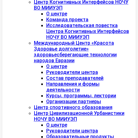
Центр Когнитивных Интерфейсов НОЧУ
ВО МИИУЭП
О центре
Команда проекта
Исследовательская повестка
Центра Когнитивных Интерфейсов
НОЧУ ВО МИИУЭП
Международный Центр «Красота
Здоровье долголетие»
здоровьесберегающие технологии
народов Евразии
О центре
Руководители центра
Состав преподавателей
Направления и формы
деятельности
Курсы, программы, лектории
Организации партнеры
Центр спортивного образования
Центр Цивилизационной Урбанистики
НОЧУ ВО МИИУЭП
О центре
Руководители центра
Образовательные продукты