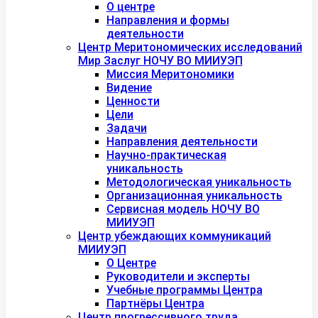
О центре
Направления и формы
деятельности
Центр Меритономических исследований
Мир Заслуг НОЧУ ВО МИИУЭП
Миссия Меритономики
Видение
Ценности
Цели
Задачи
Направления деятельности
Научно-практическая
уникальность
Методологическая уникальность
Организационная уникальность
Сервисная модель НОЧУ ВО
МИИУЭП
Центр убеждающих коммуникаций
МИИУЭП
О Центре
Руководители и эксперты
Учебные программы Центра
Партнёры Центра
Центр прогрессивного труда