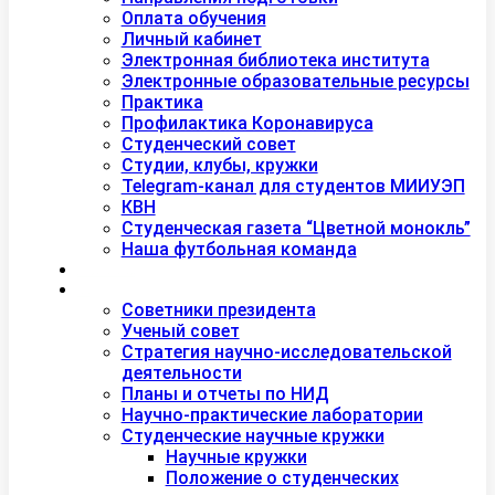
Оплата обучения
Личный кабинет
Электронная библиотека института
Электронные образовательные ресурсы
Практика
Профилактика Коронавируса
Студенческий совет
Студии, клубы, кружки
Telegram-канал для студентов МИИУЭП
КВН
Студенческая газета “Цветной монокль”
Наша футбольная команда
Дополнительное образование
Наука
Советники президента
Ученый совет
Стратегия научно-исследовательской
деятельности
Планы и отчеты по НИД
Научно-практические лаборатории
Студенческие научные кружки
Научные кружки
Положение о студенческих