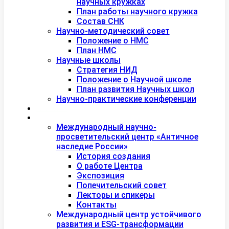
научных кружках
План работы научного кружка
Состав СНК
Научно-методический совет
Положение о НМС
План НМС
Научные школы
Стратегия НИД
Положение о Научной школе
План развития Научных школ
Научно-практические конференции
Международная академия туризма
Центры и лаборатории
Международный научно-
просветительский центр «Античное
наследие России»
История создания
О работе Центра
Экспозиция
Попечительский совет
Лекторы и спикеры
Контакты
Международный центр устойчивого
развития и ESG-трансформации