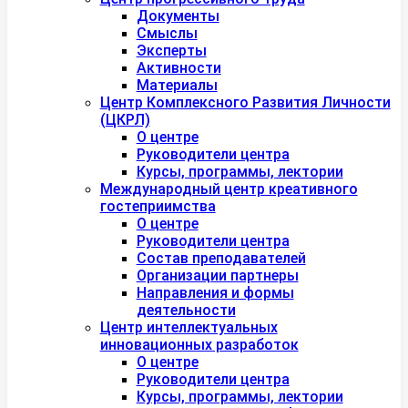
Документы
Смыслы
Эксперты
Активности
Материалы
Центр Комплексного Развития Личности
(ЦКРЛ)
О центре
Руководители центра
Курсы, программы, лектории
Международный центр креативного
гостеприимства
О центре
Руководители центра
Состав преподавателей
Организации партнеры
Направления и формы
деятельности
Центр интеллектуальных
инновационных разработок
О центре
Руководители центра
Курсы, программы, лектории