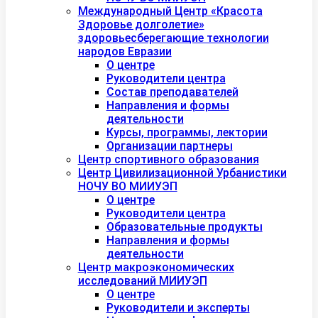
Международный Центр «Красота
Здоровье долголетие»
здоровьесберегающие технологии
народов Евразии
О центре
Руководители центра
Состав преподавателей
Направления и формы
деятельности
Курсы, программы, лектории
Организации партнеры
Центр спортивного образования
Центр Цивилизационной Урбанистики
НОЧУ ВО МИИУЭП
О центре
Руководители центра
Образовательные продукты
Направления и формы
деятельности
Центр макроэкономических
исследований МИИУЭП
О центре
Руководители и эксперты