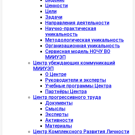
Ценности
Цели
Задачи
Направления деятельности
Научно-практическая
уникальность
Методологическая уникальность
Организационная уникальность
Сервисная модель НОЧУ ВО
МИИУЭП
Центр убеждающих коммуникаций
МИИУЭП
О Центре
Руководители и эксперты
Учебные программы Центра
Партнёры Центра
Центр прогрессивного труда
Документы
Смыслы
Эксперты
Активности
Материалы
Центр Комплексного Развития Личности