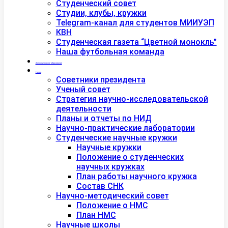
Студенческий совет
Студии, клубы, кружки
Telegram-канал для студентов МИИУЭП
КВН
Студенческая газета “Цветной монокль”
Наша футбольная команда
Дополнительное образование
Наука
Советники президента
Ученый совет
Стратегия научно-исследовательской
деятельности
Планы и отчеты по НИД
Научно-практические лаборатории
Студенческие научные кружки
Научные кружки
Положение о студенческих
научных кружках
План работы научного кружка
Состав СНК
Научно-методический совет
Положение о НМС
План НМС
Научные школы