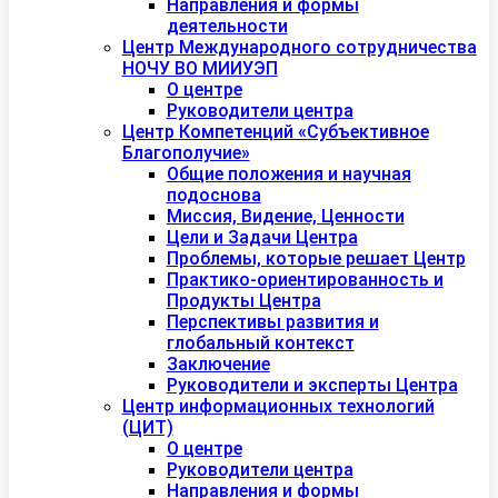
Направления и формы
деятельности
Центр Международного сотрудничества
НОЧУ ВО МИИУЭП
О центре
Руководители центра
Центр Компетенций «Субъективное
Благополучие»
Общие положения и научная
подоснова
Миссия, Видение, Ценности
Цели и Задачи Центра
Проблемы, которые решает Центр
Практико-ориентированность и
Продукты Центра
Перспективы развития и
глобальный контекст
Заключение
Руководители и эксперты Центра
Центр информационных технологий
(ЦИТ)
О центре
Руководители центра
Направления и формы