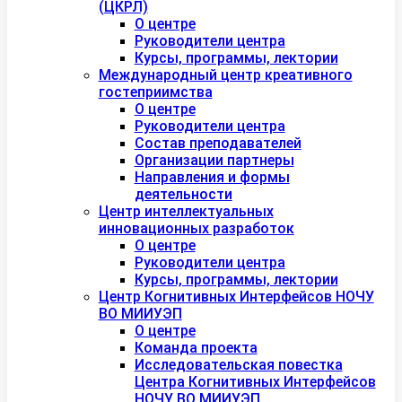
(ЦКРЛ)
О центре
Руководители центра
Курсы, программы, лектории
Международный центр креативного
гостеприимства
О центре
Руководители центра
Состав преподавателей
Организации партнеры
Направления и формы
деятельности
Центр интеллектуальных
инновационных разработок
О центре
Руководители центра
Курсы, программы, лектории
Центр Когнитивных Интерфейсов НОЧУ
ВО МИИУЭП
О центре
Команда проекта
Исследовательская повестка
Центра Когнитивных Интерфейсов
НОЧУ ВО МИИУЭП