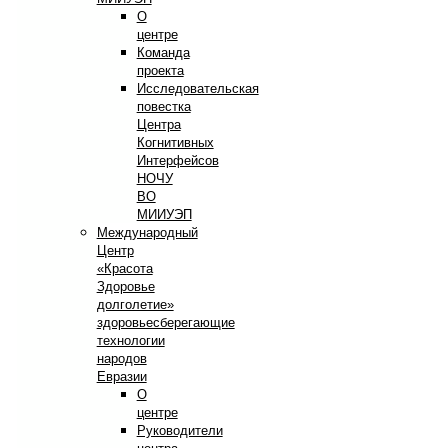
О
центре
Команда
проекта
Исследовательская
повестка
Центра
Когнитивных
Интерфейсов
НОЧУ
ВО
МИИУЭП
Международный
Центр
«Красота
Здоровье
долголетие»
здоровьесберегающие
технологии
народов
Евразии
О
центре
Руководители