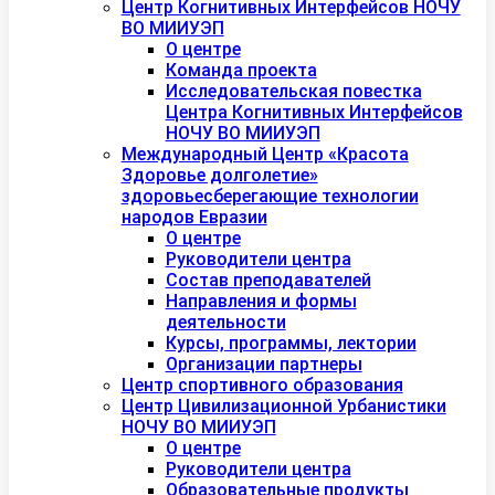
Центр Когнитивных Интерфейсов НОЧУ
ВО МИИУЭП
О центре
Команда проекта
Исследовательская повестка
Центра Когнитивных Интерфейсов
НОЧУ ВО МИИУЭП
Международный Центр «Красота
Здоровье долголетие»
здоровьесберегающие технологии
народов Евразии
О центре
Руководители центра
Состав преподавателей
Направления и формы
деятельности
Курсы, программы, лектории
Организации партнеры
Центр спортивного образования
Центр Цивилизационной Урбанистики
НОЧУ ВО МИИУЭП
О центре
Руководители центра
Образовательные продукты