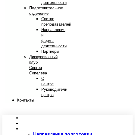
деятельности
Подготовительное
отделение
Состав
преподавателей
Направления
и
формы
деятельности
Партнеры
Дискуссионный
клуб
Сергея
Сопелева
О
центре
Руководители
центра
Контакты
Сведения об образовательной организации
Абитуриентам
Студентам
Направления подготовки