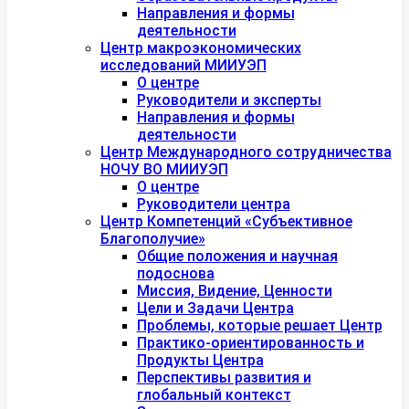
Направления и формы
деятельности
Центр макроэкономических
исследований МИИУЭП
О центре
Руководители и эксперты
Направления и формы
деятельности
Центр Международного сотрудничества
НОЧУ ВО МИИУЭП
О центре
Руководители центра
Центр Компетенций «Субъективное
Благополучие»
Общие положения и научная
подоснова
Миссия, Видение, Ценности
Цели и Задачи Центра
Проблемы, которые решает Центр
Практико-ориентированность и
Продукты Центра
Перспективы развития и
глобальный контекст