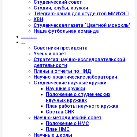
Студенческий совет
Студии, клубы, кружки
Telegram-канал для студентов МИИУЭП
КВН
Студенческая газета “Цветной монокль”
Наша футбольная команда
Дополнительное образование
Наука
Советники президента
Ученый совет
Стратегия научно-исследовательской
деятельности
Планы и отчеты по НИД
Научно-практические лаборатории
Студенческие научные кружки
Научные кружки
Положение о студенческих
научных кружках
План работы научного кружка
Состав СНК
Научно-методический совет
Положение о НМС
План НМС
Научные школы