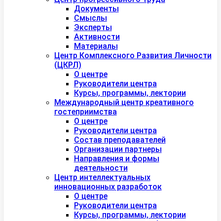
Документы
Смыслы
Эксперты
Активности
Материалы
Центр Комплексного Развития Личности
(ЦКРЛ)
О центре
Руководители центра
Курсы, программы, лектории
Международный центр креативного
гостеприимства
О центре
Руководители центра
Состав преподавателей
Организации партнеры
Направления и формы
деятельности
Центр интеллектуальных
инновационных разработок
О центре
Руководители центра
Курсы, программы, лектории