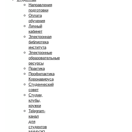
Направления
подготовки
Оплата
обучения
Личный
кабинет
Электронная
библиотека
института
Электронные
образовательные
ресурсы
Практика
Профилактика
Коронавируса
Студенческий
совет
Студии,
клубы,
кружки
Telegram-
канал
для
студентов