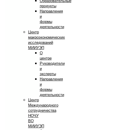
Образовательные
продукты
Направления
и
формы
деятельности
Центр
макроэкономических
исследований
МИИУЭП
О
центре
Руководители
и
эксперты
Направления
и
формы
деятельности
Центр
Международного
сотрудничества
НОЧУ
ВО
МИИУЭП