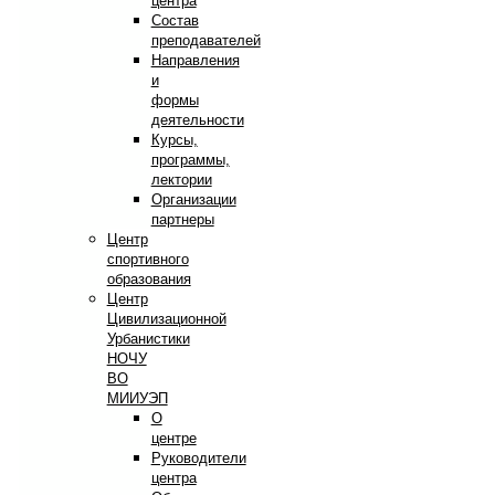
центра
Состав
преподавателей
Направления
и
формы
деятельности
Курсы,
программы,
лектории
Организации
партнеры
Центр
спортивного
образования
Центр
Цивилизационной
Урбанистики
НОЧУ
ВО
МИИУЭП
О
центре
Руководители
центра