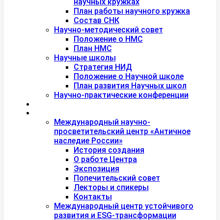
научных кружках
План работы научного кружка
Состав СНК
Научно-методический совет
Положение о НМС
План НМС
Научные школы
Стратегия НИД
Положение о Научной школе
План развития Научных школ
Научно-практические конференции
Международная академия туризма
Центры и лаборатории
Международный научно-
просветительский центр «Античное
наследие России»
История создания
О работе Центра
Экспозиция
Попечительский совет
Лекторы и спикеры
Контакты
Международный центр устойчивого
развития и ESG-трансформации