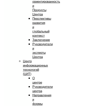
ориентированность
и
Продукты
Центра
Перспективы
развития
и
глобальный
контекст
Заключение
Руководители
и
эксперты
Центра
Центр
информационных
технологий
(ЦИТ)
О
центре
Руководители
центра
Направления
и
формы