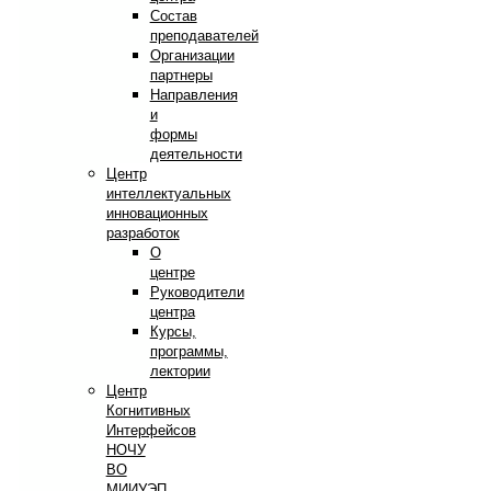
Состав
преподавателей
Организации
партнеры
Направления
и
формы
деятельности
Центр
интеллектуальных
инновационных
разработок
О
центре
Руководители
центра
Курсы,
программы,
лектории
Центр
Когнитивных
Интерфейсов
НОЧУ
ВО
МИИУЭП