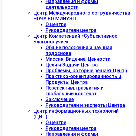
Направления и формы
деятельности
Центр Международного сотрудничества
НОЧУ ВО МИИУЭП
О центре
Руководители центра
Центр Компетенций «Субъективное
Благополучие»
Общие положения и научная
подоснова
Миссия, Видение, Ценности
Цели и Задачи Центра
Проблемы, которые решает Центр
Практико-ориентированность и
Продукты Центра
Перспективы развития и
глобальный контекст
Заключение
Руководители и эксперты Центра
Центр информационных технологий
(ЦИТ)
О центре
Руководители центра
Направления и формы