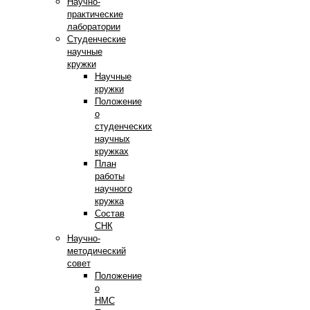
Научно-
практические
лаборатории
Студенческие
научные
кружки
Научные
кружки
Положение
о
студенческих
научных
кружках
План
работы
научного
кружка
Состав
СНК
Научно-
методический
совет
Положение
о
НМС