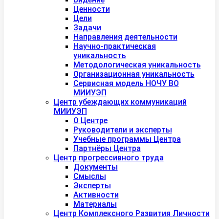
Ценности
Цели
Задачи
Направления деятельности
Научно-практическая
уникальность
Методологическая уникальность
Организационная уникальность
Сервисная модель НОЧУ ВО
МИИУЭП
Центр убеждающих коммуникаций
МИИУЭП
О Центре
Руководители и эксперты
Учебные программы Центра
Партнёры Центра
Центр прогрессивного труда
Документы
Смыслы
Эксперты
Активности
Материалы
Центр Комплексного Развития Личности