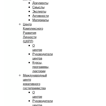
Документы
Смыслы
Эксперты
Активности
Материалы
Центр
Комплексного
Развития
Личности
(ЦКРЛ)
О
центре
Руководители
центра
Курсы,
программы,
лектории
Международный
центр
креативного
гостеприимства
О
центре
Руководители
центра