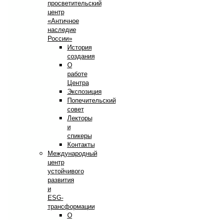
просветительский
центр
«Античное
наследие
России»
История
создания
О
работе
Центра
Экспозиция
Попечительский
совет
Лекторы
и
спикеры
Контакты
Международный
центр
устойчивого
развития
и
ESG-
трансформации
О