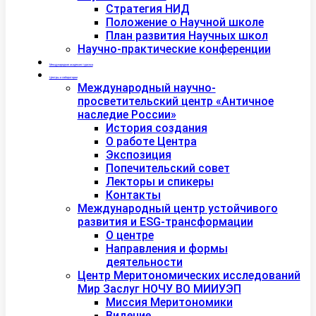
Стратегия НИД
Положение о Научной школе
План развития Научных школ
Научно-практические конференции
Международная академия туризма
Центры и лаборатории
Международный научно-
просветительский центр «Античное
наследие России»
История создания
О работе Центра
Экспозиция
Попечительский совет
Лекторы и спикеры
Контакты
Международный центр устойчивого
развития и ESG-трансформации
О центре
Направления и формы
деятельности
Центр Меритономических исследований
Мир Заслуг НОЧУ ВО МИИУЭП
Миссия Меритономики
Видение