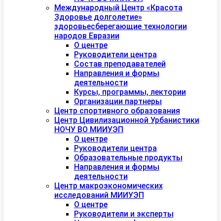
Международный Центр «Красота
Здоровье долголетие»
здоровьесберегающие технологии
народов Евразии
О центре
Руководители центра
Состав преподавателей
Направления и формы
деятельности
Курсы, программы, лектории
Организации партнеры
Центр спортивного образования
Центр Цивилизационной Урбанистики
НОЧУ ВО МИИУЭП
О центре
Руководители центра
Образовательные продукты
Направления и формы
деятельности
Центр макроэкономических
исследований МИИУЭП
О центре
Руководители и эксперты