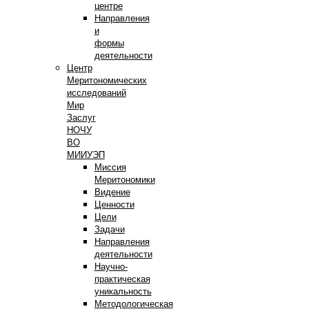
центре
Направления
и
формы
деятельности
Центр
Меритономических
исследований
Мир
Заслуг
НОЧУ
ВО
МИИУЭП
Миссия
Меритономики
Видение
Ценности
Цели
Задачи
Направления
деятельности
Научно-
практическая
уникальность
Методологическая