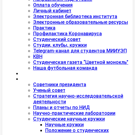
Оплата обучения
Личный кабинет
Электронная библиотека института
Электронные образовательные ресурсы
Практика
Профилактика Коронавируса
Студенческий совет
Студии, клубы, кружки
Telegram-канал для студентов МИИУЭП
КВН
Студенческая газета “Цветной монокль”
Наша футбольная команда
Дополнительное образование
Наука
Советники президента
Ученый совет
Стратегия научно-исследовательской
деятельности
Планы и отчеты по НИД
Научно-практические лаборатории
Студенческие научные кружки
Научные кружки
Положение о студенческих