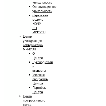
уникальность
Организационная
уникальность
Сервисная
модель
НОЧУ
ВО
МИИУЭП
Центр
убеждающих
коммуникаций
МИИУЭП
О
Центре
Руководители
и
эксперты
Учебные
программы
Центра
Партнёры
Центра
Центр
прогрессивного
труда