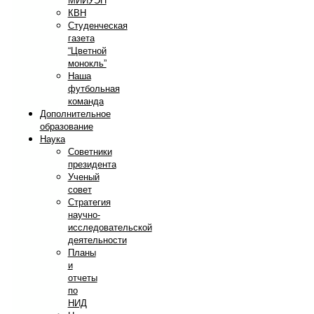
МИИУЭП
КВН
Студенческая
газета
“Цветной
монокль”
Наша
футбольная
команда
Дополнительное
образование
Наука
Советники
президента
Ученый
совет
Стратегия
научно-
исследовательской
деятельности
Планы
и
отчеты
по
НИД