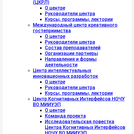
(ЦКРЛ)
О центре
Руководители центра
Курсы, программы, лектории
Международный центр креативного
гостеприимства
О центре
Руководители центра
Состав преподавателей
Организации партнеры
Направления и формы
деятельности
Центр интеллектуальных
инновационных разработок
О центре
Руководители центра
Курсы, программы, лектории
Центр Когнитивных Интерфейсов НОЧУ
ВО МИИУЭП
О центре
Команда проекта
Исследовательская повестка
Центра Когнитивных Интерфейсов
НОЧУ ВО МИИУЭП