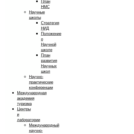
План
НМС
Научные
школы
Стратегия
НИД
Положение
о
Научной
школе
План
развития
Научных
школ
Научно-
практические
конференции
Международная
академия
туризма
Центры
и
лаборатории
Международный
научно-