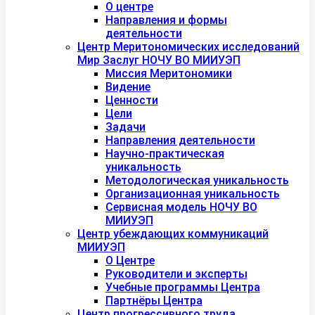
О центре
Направления и формы
деятельности
Центр Меритономических исследований
Мир Заслуг НОЧУ ВО МИИУЭП
Миссия Меритономики
Видение
Ценности
Цели
Задачи
Направления деятельности
Научно-практическая
уникальность
Методологическая уникальность
Организационная уникальность
Сервисная модель НОЧУ ВО
МИИУЭП
Центр убеждающих коммуникаций
МИИУЭП
О Центре
Руководители и эксперты
Учебные программы Центра
Партнёры Центра
Центр прогрессивного труда