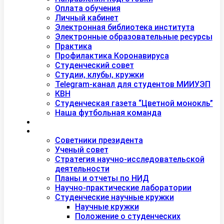
Оплата обучения
Личный кабинет
Электронная библиотека института
Электронные образовательные ресурсы
Практика
Профилактика Коронавируса
Студенческий совет
Студии, клубы, кружки
Telegram-канал для студентов МИИУЭП
КВН
Студенческая газета “Цветной монокль”
Наша футбольная команда
Дополнительное образование
Наука
Советники президента
Ученый совет
Стратегия научно-исследовательской
деятельности
Планы и отчеты по НИД
Научно-практические лаборатории
Студенческие научные кружки
Научные кружки
Положение о студенческих