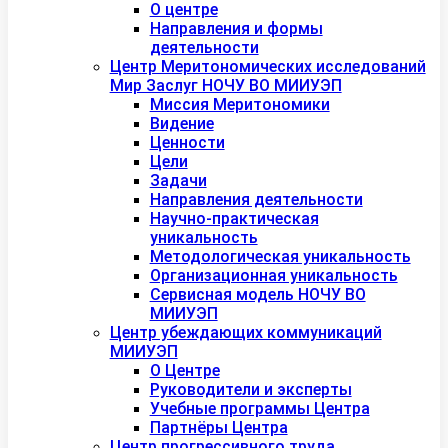
О центре
Направления и формы
деятельности
Центр Меритономических исследований
Мир Заслуг НОЧУ ВО МИИУЭП
Миссия Меритономики
Видение
Ценности
Цели
Задачи
Направления деятельности
Научно-практическая
уникальность
Методологическая уникальность
Организационная уникальность
Сервисная модель НОЧУ ВО
МИИУЭП
Центр убеждающих коммуникаций
МИИУЭП
О Центре
Руководители и эксперты
Учебные программы Центра
Партнёры Центра
Центр прогрессивного труда