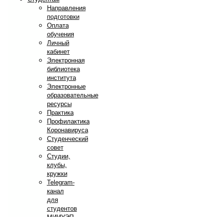
Направления
подготовки
Оплата
обучения
Личный
кабинет
Электронная
библиотека
института
Электронные
образовательные
ресурсы
Практика
Профилактика
Коронавируса
Студенческий
совет
Студии,
клубы,
кружки
Telegram-
канал
для
студентов