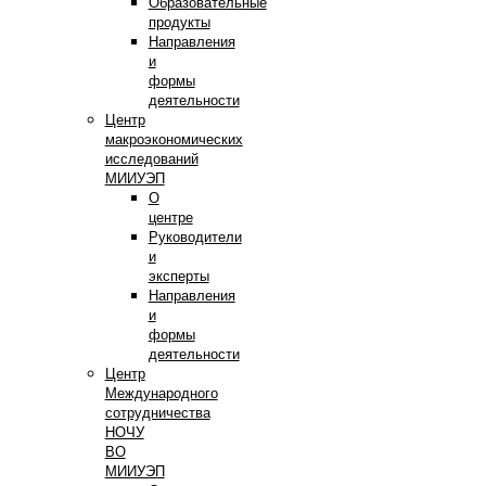
Образовательные
продукты
Направления
и
формы
деятельности
Центр
макроэкономических
исследований
МИИУЭП
О
центре
Руководители
и
эксперты
Направления
и
формы
деятельности
Центр
Международного
сотрудничества
НОЧУ
ВО
МИИУЭП