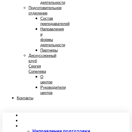
деятельности
Подготовительное
отделение
Состав
преподавателей
Направления
и
формы
деятельности
Партнеры
Дискуссионный
клуб
Сергея
Сопелева
О
центре
Руководители
центра
Контакты
Сведения об образовательной организации
Абитуриентам
Студентам
Направления подготовки