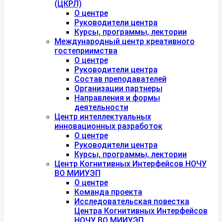
(ЦКРЛ)
О центре
Руководители центра
Курсы, программы, лектории
Международный центр креативного
гостеприимства
О центре
Руководители центра
Состав преподавателей
Организации партнеры
Направления и формы
деятельности
Центр интеллектуальных
инновационных разработок
О центре
Руководители центра
Курсы, программы, лектории
Центр Когнитивных Интерфейсов НОЧУ
ВО МИИУЭП
О центре
Команда проекта
Исследовательская повестка
Центра Когнитивных Интерфейсов
НОЧУ ВО МИИУЭП