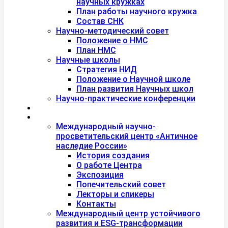
научных кружках
План работы научного кружка
Состав СНК
Научно-методический совет
Положение о НМС
План НМС
Научные школы
Стратегия НИД
Положение о Научной школе
План развития Научных школ
Научно-практические конференции
Международная академия туризма
Центры и лаборатории
Международный научно-
просветительский центр «Античное
наследие России»
История создания
О работе Центра
Экспозиция
Попечительский совет
Лекторы и спикеры
Контакты
Международный центр устойчивого
развития и ESG-трансформации