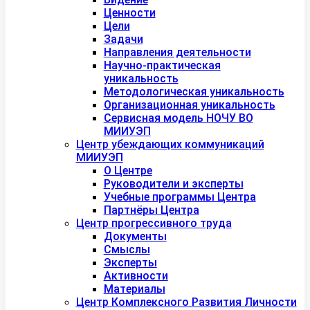
Ценности
Цели
Задачи
Направления деятельности
Научно-практическая
уникальность
Методологическая уникальность
Организационная уникальность
Сервисная модель НОЧУ ВО
МИИУЭП
Центр убеждающих коммуникаций
МИИУЭП
О Центре
Руководители и эксперты
Учебные программы Центра
Партнёры Центра
Центр прогрессивного труда
Документы
Смыслы
Эксперты
Активности
Материалы
Центр Комплексного Развития Личности