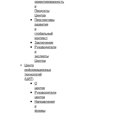
ориентированность
и
Продукты
Центра
Перспективы
развития
и
глобальный
контекст
Заключение
Руководители
и
эксперты
Центра
Центр
информационных
технологий
(ЦИТ)
О
центре
Руководители
центра
Направления
и
формы