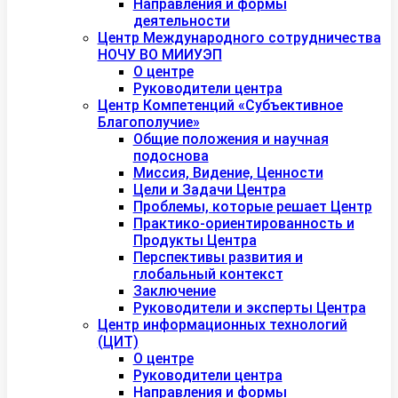
Направления и формы
деятельности
Центр Международного сотрудничества
НОЧУ ВО МИИУЭП
О центре
Руководители центра
Центр Компетенций «Субъективное
Благополучие»
Общие положения и научная
подоснова
Миссия, Видение, Ценности
Цели и Задачи Центра
Проблемы, которые решает Центр
Практико-ориентированность и
Продукты Центра
Перспективы развития и
глобальный контекст
Заключение
Руководители и эксперты Центра
Центр информационных технологий
(ЦИТ)
О центре
Руководители центра
Направления и формы