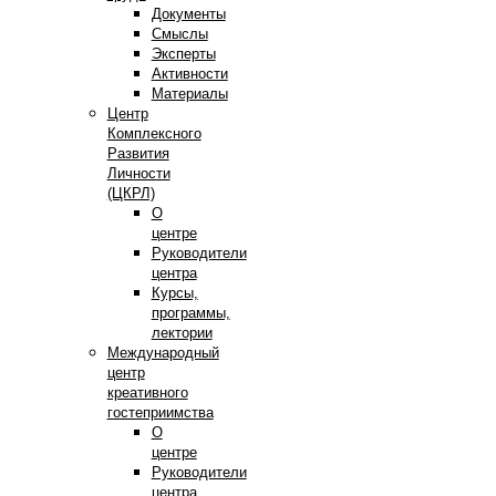
Документы
Смыслы
Эксперты
Активности
Материалы
Центр
Комплексного
Развития
Личности
(ЦКРЛ)
О
центре
Руководители
центра
Курсы,
программы,
лектории
Международный
центр
креативного
гостеприимства
О
центре
Руководители
центра