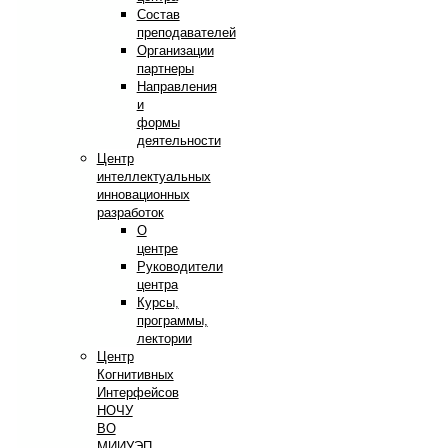
Состав
преподавателей
Организации
партнеры
Направления
и
формы
деятельности
Центр
интеллектуальных
инновационных
разработок
О
центре
Руководители
центра
Курсы,
программы,
лектории
Центр
Когнитивных
Интерфейсов
НОЧУ
ВО
МИИУЭП