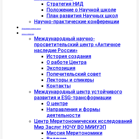
Стратегия НИД
Положение о Научной школе
План развития Научных школ
Научно-практические конференции
Международная академия туризма
Центры и лаборатории
Международный научно-
просветительский центр «Античное
наследие России»
История создания
О работе Центра
Экспозиция
Попечительский совет
Лекторы и спикеры
Контакты
Международный центр устойчивого
развития и ESG-трансформации
О центре
Направления и формы
деятельности
Центр Меритономических исследований
Мир Заслуг НОЧУ ВО МИИУЭП
Миссия Меритономики
Видение