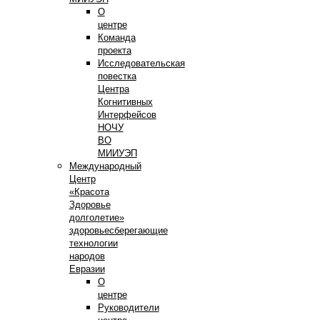
О
центре
Команда
проекта
Исследовательская
повестка
Центра
Когнитивных
Интерфейсов
НОЧУ
ВО
МИИУЭП
Международный
Центр
«Красота
Здоровье
долголетие»
здоровьесберегающие
технологии
народов
Евразии
О
центре
Руководители