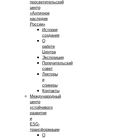
просветительский
центр
«Античное
наследие
России»
История
создания
О
работе
Центра
Экспозиция
Попечительский
совет
Лекторы
и
спикеры
Контакты
Международный
центр
устойчивого
развития
и
ESG-
трансформации
О