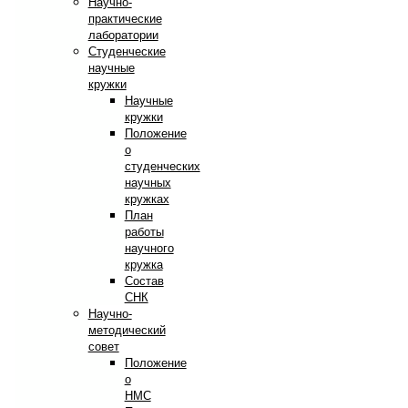
Научно-
практические
лаборатории
Студенческие
научные
кружки
Научные
кружки
Положение
о
студенческих
научных
кружках
План
работы
научного
кружка
Состав
СНК
Научно-
методический
совет
Положение
о
НМС