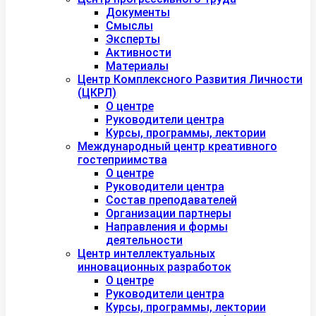
Документы
Смыслы
Эксперты
Активности
Материалы
Центр Комплексного Развития Личности
(ЦКРЛ)
О центре
Руководители центра
Курсы, программы, лектории
Международный центр креативного
гостеприимства
О центре
Руководители центра
Состав преподавателей
Организации партнеры
Направления и формы
деятельности
Центр интеллектуальных
инновационных разработок
О центре
Руководители центра
Курсы, программы, лектории