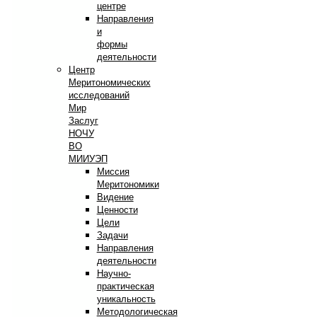
центре
Направления
и
формы
деятельности
Центр
Меритономических
исследований
Мир
Заслуг
НОЧУ
ВО
МИИУЭП
Миссия
Меритономики
Видение
Ценности
Цели
Задачи
Направления
деятельности
Научно-
практическая
уникальность
Методологическая