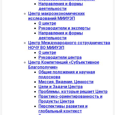
Направления и формы
деятельности
Центр макроэкономических
исследований МИИУЭП
О центре
Руководители и эксперты
Направления и формы
деятельности
Центр Международного сотрудничества
НОЧУ ВО МИИУЭП
О центре
Руководители центра
Центр Компетенций «Субъективное
Благополучие»
Общие положения и научная
подоснова
Миссия, Видение, Ценности
Цели и Задачи Центра
Проблемы, которые решает Центр
Практико-ориентированность и
Продукты Центра
Перспективы развития и
глобальный контекст