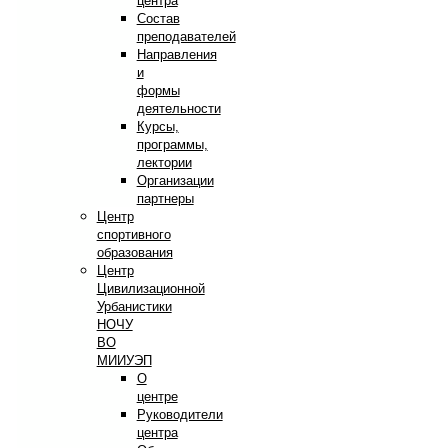
центра
Состав
преподавателей
Направления
и
формы
деятельности
Курсы,
программы,
лектории
Организации
партнеры
Центр
спортивного
образования
Центр
Цивилизационной
Урбанистики
НОЧУ
ВО
МИИУЭП
О
центре
Руководители
центра