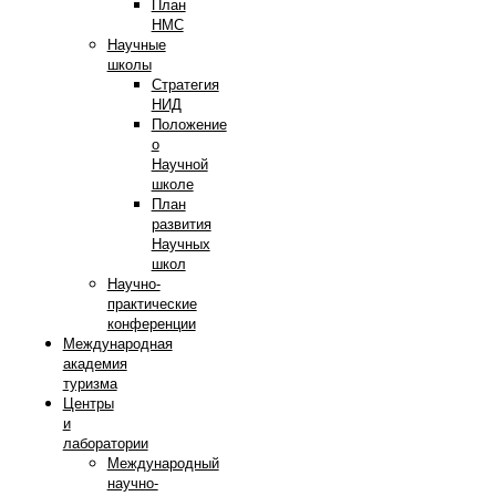
План
НМС
Научные
школы
Стратегия
НИД
Положение
о
Научной
школе
План
развития
Научных
школ
Научно-
практические
конференции
Международная
академия
туризма
Центры
и
лаборатории
Международный
научно-