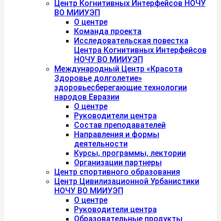
Центр Когнитивных Интерфейсов НОЧУ
ВО МИИУЭП
О центре
Команда проекта
Исследовательская повестка
Центра Когнитивных Интерфейсов
НОЧУ ВО МИИУЭП
Международный Центр «Красота
Здоровье долголетие»
здоровьесберегающие технологии
народов Евразии
О центре
Руководители центра
Состав преподавателей
Направления и формы
деятельности
Курсы, программы, лектории
Организации партнеры
Центр спортивного образования
Центр Цивилизационной Урбанистики
НОЧУ ВО МИИУЭП
О центре
Руководители центра
Образовательные продукты