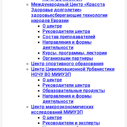
Международный Центр «Красота
Здоровье долголетие»
здоровьесберегающие технологии
народов Евразии
О центре
Руководители центра
Состав преподавателей
Направления и формы
деятельности
Курсы, программы, лектории
Организации партнеры
Центр спортивного образования
Центр Цивилизационной Урбанистики
НОЧУ ВО МИИУЭП
О центре
Руководители центра
Образовательные продукты
Направления и формы
деятельности
Центр макроэкономических
исследований МИИУЭП
О центре
Руководители и эксперты