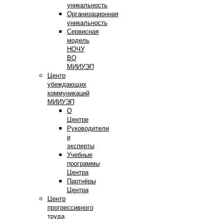
уникальность
Организационная
уникальность
Сервисная
модель
НОЧУ
ВО
МИИУЭП
Центр
убеждающих
коммуникаций
МИИУЭП
О
Центре
Руководители
и
эксперты
Учебные
программы
Центра
Партнёры
Центра
Центр
прогрессивного
труда