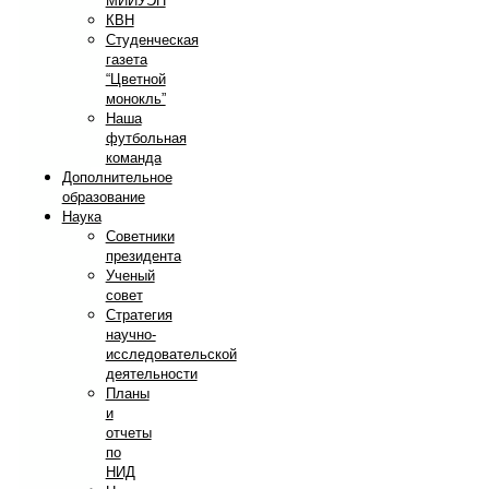
МИИУЭП
КВН
Студенческая
газета
“Цветной
монокль”
Наша
футбольная
команда
Дополнительное
образование
Наука
Советники
президента
Ученый
совет
Стратегия
научно-
исследовательской
деятельности
Планы
и
отчеты
по
НИД