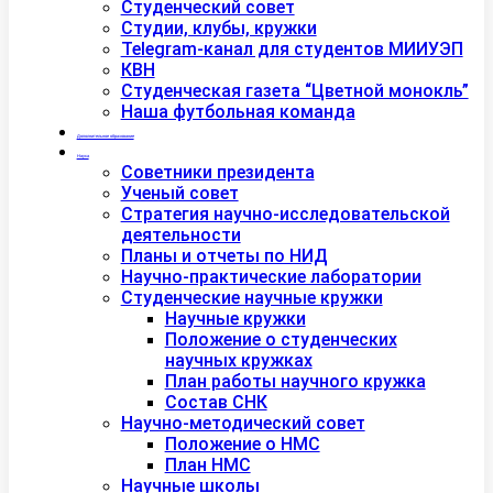
Студенческий совет
Студии, клубы, кружки
Telegram-канал для студентов МИИУЭП
КВН
Студенческая газета “Цветной монокль”
Наша футбольная команда
Дополнительное образование
Наука
Советники президента
Ученый совет
Стратегия научно-исследовательской
деятельности
Планы и отчеты по НИД
Научно-практические лаборатории
Студенческие научные кружки
Научные кружки
Положение о студенческих
научных кружках
План работы научного кружка
Состав СНК
Научно-методический совет
Положение о НМС
План НМС
Научные школы