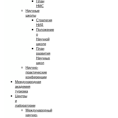
План
НМС
Научные
школы
Стратегия
НИД
Положение
о
Научной
школе
План
развития
Научных
школ
Научно-
практические
конференции
Международная
академия
туризма
Центры
и
лаборатории
Международный
научно-