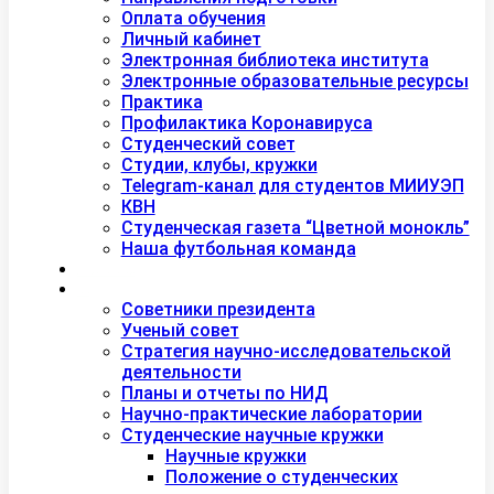
Оплата обучения
Личный кабинет
Электронная библиотека института
Электронные образовательные ресурсы
Практика
Профилактика Коронавируса
Студенческий совет
Студии, клубы, кружки
Telegram-канал для студентов МИИУЭП
КВН
Студенческая газета “Цветной монокль”
Наша футбольная команда
Дополнительное образование
Наука
Советники президента
Ученый совет
Стратегия научно-исследовательской
деятельности
Планы и отчеты по НИД
Научно-практические лаборатории
Студенческие научные кружки
Научные кружки
Положение о студенческих