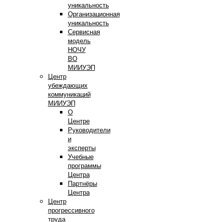
уникальность
Организационная
уникальность
Сервисная
модель
НОЧУ
ВО
МИИУЭП
Центр
убеждающих
коммуникаций
МИИУЭП
О
Центре
Руководители
и
эксперты
Учебные
программы
Центра
Партнёры
Центра
Центр
прогрессивного
труда