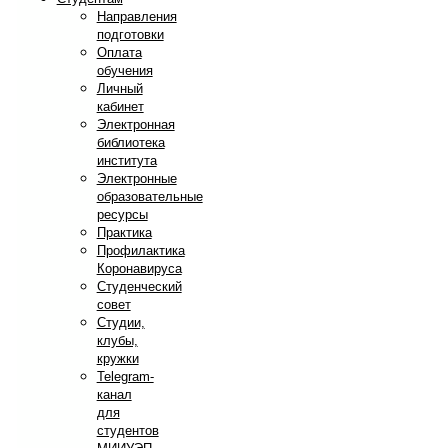
Направления
подготовки
Оплата
обучения
Личный
кабинет
Электронная
библиотека
института
Электронные
образовательные
ресурсы
Практика
Профилактика
Коронавируса
Студенческий
совет
Студии,
клубы,
кружки
Telegram-
канал
для
студентов