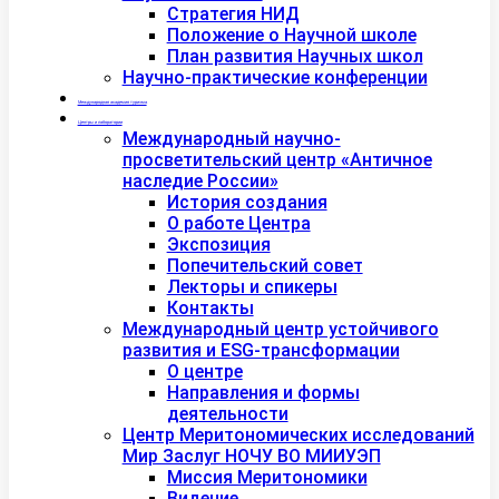
Стратегия НИД
Положение о Научной школе
План развития Научных школ
Научно-практические конференции
Международная академия туризма
Центры и лаборатории
Международный научно-
просветительский центр «Античное
наследие России»
История создания
О работе Центра
Экспозиция
Попечительский совет
Лекторы и спикеры
Контакты
Международный центр устойчивого
развития и ESG-трансформации
О центре
Направления и формы
деятельности
Центр Меритономических исследований
Мир Заслуг НОЧУ ВО МИИУЭП
Миссия Меритономики
Видение