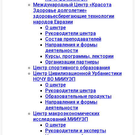
Международный Центр «Красота
Здоровье долголетие»
здоровьесберегающие технологии
народов Евразии
О центре
Руководители центра
Состав преподавателей
Направления и формы
деятельности
Курсы, программы, лектории
Организации партнеры
Центр спортивного образования
Центр Цивилизационной Урбанистики
НОЧУ ВО МИИУЭП
О центре
Руководители центра
Образовательные продукты
Направления и формы
деятельности
Центр макроэкономических
исследований МИИУЭП
О центре
Руководители и эксперты