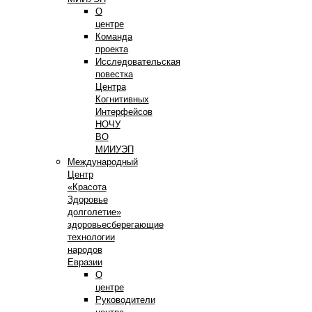
О
центре
Команда
проекта
Исследовательская
повестка
Центра
Когнитивных
Интерфейсов
НОЧУ
ВО
МИИУЭП
Международный
Центр
«Красота
Здоровье
долголетие»
здоровьесберегающие
технологии
народов
Евразии
О
центре
Руководители