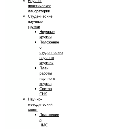
Научно-
практические
лаборатории
Студенческие
научные
кружки
Научные
кружки
Положение
о
студенческих
научных
кружках
План
работы
научного
кружка
Состав
СНК
Научно-
методический
совет
Положение
о
НМС