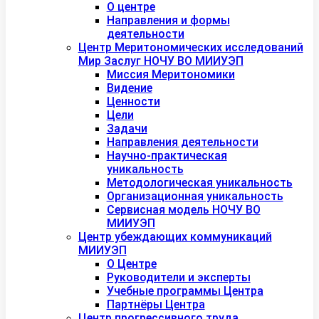
О центре
Направления и формы
деятельности
Центр Меритономических исследований
Мир Заслуг НОЧУ ВО МИИУЭП
Миссия Меритономики
Видение
Ценности
Цели
Задачи
Направления деятельности
Научно-практическая
уникальность
Методологическая уникальность
Организационная уникальность
Сервисная модель НОЧУ ВО
МИИУЭП
Центр убеждающих коммуникаций
МИИУЭП
О Центре
Руководители и эксперты
Учебные программы Центра
Партнёры Центра
Центр прогрессивного труда