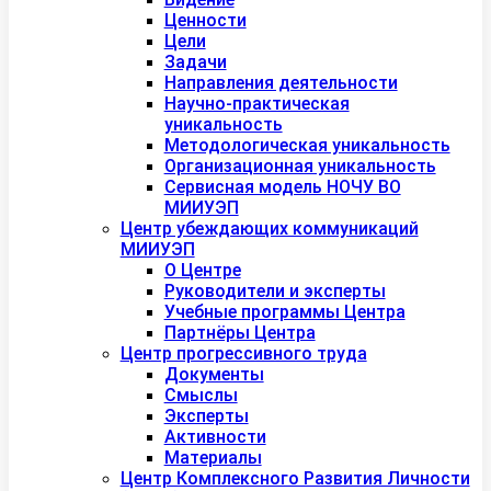
Ценности
Цели
Задачи
Направления деятельности
Научно-практическая
уникальность
Методологическая уникальность
Организационная уникальность
Сервисная модель НОЧУ ВО
МИИУЭП
Центр убеждающих коммуникаций
МИИУЭП
О Центре
Руководители и эксперты
Учебные программы Центра
Партнёры Центра
Центр прогрессивного труда
Документы
Смыслы
Эксперты
Активности
Материалы
Центр Комплексного Развития Личности