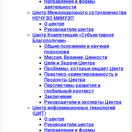
Направления и формы
деятельности
Центр Международного сотрудничества
НОЧУ ВО МИИУЭП
О центре
Руководители центра
Центр Компетенций «Субъективное
Благополучие»
Общие положения и научная
подоснова
Миссия, Видение, Ценности
Цели и Задачи Центра
Проблемы, которые решает Центр
Практико-ориентированность и
Продукты Центра
Перспективы развития и
глобальный контекст
Заключение
Руководители и эксперты Центра
Центр информационных технологий
(ЦИТ)
О центре
Руководители центра
Направления и формы