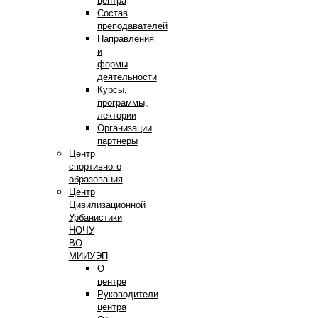
центра
Состав
преподавателей
Направления
и
формы
деятельности
Курсы,
программы,
лектории
Организации
партнеры
Центр
спортивного
образования
Центр
Цивилизационной
Урбанистики
НОЧУ
ВО
МИИУЭП
О
центре
Руководители
центра