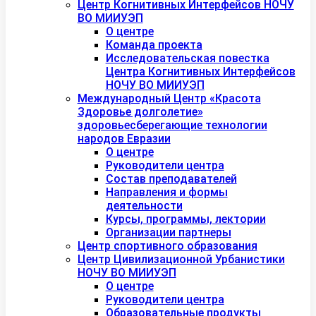
Центр Когнитивных Интерфейсов НОЧУ
ВО МИИУЭП
О центре
Команда проекта
Исследовательская повестка
Центра Когнитивных Интерфейсов
НОЧУ ВО МИИУЭП
Международный Центр «Красота
Здоровье долголетие»
здоровьесберегающие технологии
народов Евразии
О центре
Руководители центра
Состав преподавателей
Направления и формы
деятельности
Курсы, программы, лектории
Организации партнеры
Центр спортивного образования
Центр Цивилизационной Урбанистики
НОЧУ ВО МИИУЭП
О центре
Руководители центра
Образовательные продукты