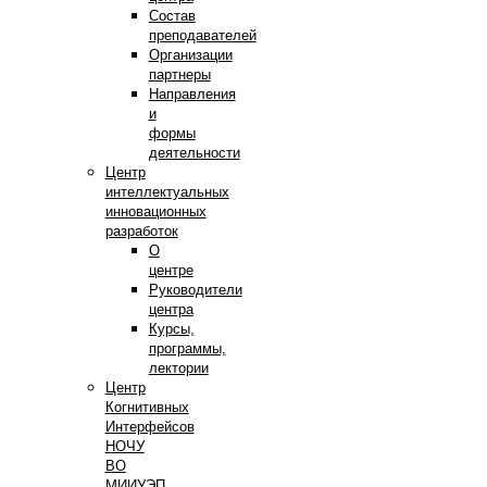
Состав
преподавателей
Организации
партнеры
Направления
и
формы
деятельности
Центр
интеллектуальных
инновационных
разработок
О
центре
Руководители
центра
Курсы,
программы,
лектории
Центр
Когнитивных
Интерфейсов
НОЧУ
ВО
МИИУЭП