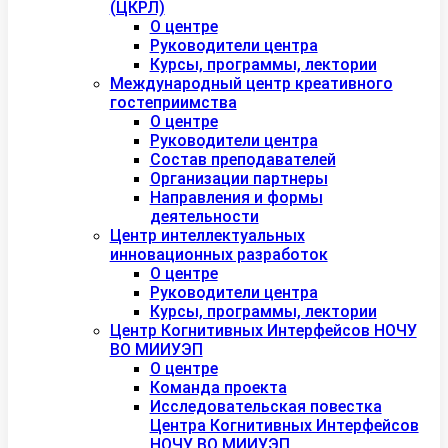
(ЦКРЛ)
О центре
Руководители центра
Курсы, программы, лектории
Международный центр креативного
гостеприимства
О центре
Руководители центра
Состав преподавателей
Организации партнеры
Направления и формы
деятельности
Центр интеллектуальных
инновационных разработок
О центре
Руководители центра
Курсы, программы, лектории
Центр Когнитивных Интерфейсов НОЧУ
ВО МИИУЭП
О центре
Команда проекта
Исследовательская повестка
Центра Когнитивных Интерфейсов
НОЧУ ВО МИИУЭП