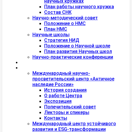
научных кружках
План работы научного кружка
Состав СНК
Научно-методический совет
Положение о НМС
План НМС
Научные школы
Стратегия НИД
Положение о Научной школе
План развития Научных школ
Научно-практические конференции
Международная академия туризма
Центры и лаборатории
Международный научно-
просветительский центр «Античное
наследие России»
История создания
О работе Центра
Экспозиция
Попечительский совет
Лекторы и спикеры
Контакты
Международный центр устойчивого
развития и ESG-трансформации