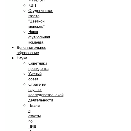
МИИУЭП
КВН
Студенческая
газета
“Цветной
монокль”
Наша
футбольная
команда
Дополнительное
образование
Наука
Советники
президента
Ученый
совет
Стратегия
научно-
исследовательской
деятельности
Планы
и
отчеты
по
НИД