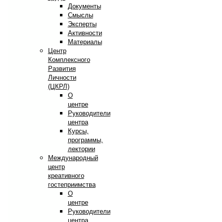
Документы
Смыслы
Эксперты
Активности
Материалы
Центр
Комплексного
Развития
Личности
(ЦКРЛ)
О
центре
Руководители
центра
Курсы,
программы,
лектории
Международный
центр
креативного
гостеприимства
О
центре
Руководители
центра