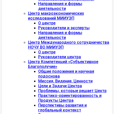
Направления и формы
деятельности
Центр макроэкономических
исследований МИИУЭП
О центре
Руководители и эксперты
Направления и формы
деятельности
Центр Международного сотрудничества
НОЧУ ВО МИИУЭП
О центре
Руководители центра
Центр Компетенций «Субъективное
Благополучие»
Общие положения и научная
подоснова
Миссия, Видение, Ценности
Цели и Задачи Центра
Проблемы, которые решает Центр
Практико-ориентированность и
Продукты Центра
Перспективы развития и
глобальный контекст