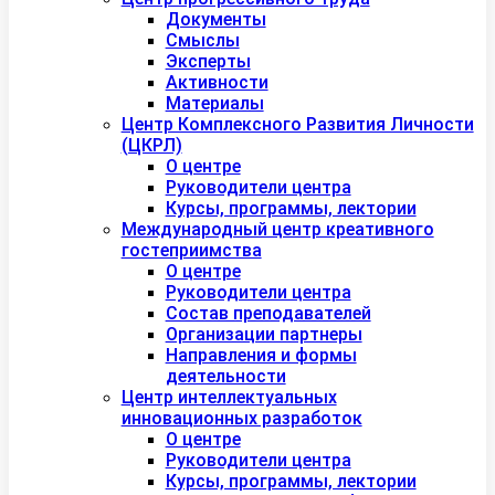
Документы
Смыслы
Эксперты
Активности
Материалы
Центр Комплексного Развития Личности
(ЦКРЛ)
О центре
Руководители центра
Курсы, программы, лектории
Международный центр креативного
гостеприимства
О центре
Руководители центра
Состав преподавателей
Организации партнеры
Направления и формы
деятельности
Центр интеллектуальных
инновационных разработок
О центре
Руководители центра
Курсы, программы, лектории