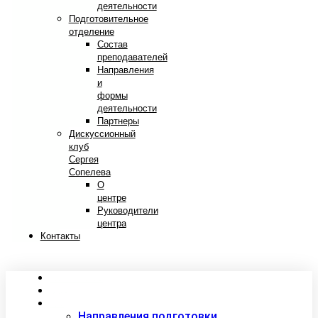
деятельности
Подготовительное
отделение
Состав
преподавателей
Направления
и
формы
деятельности
Партнеры
Дискуссионный
клуб
Сергея
Сопелева
О
центре
Руководители
центра
Контакты
Сведения об образовательной организации
Абитуриентам
Студентам
Направления подготовки