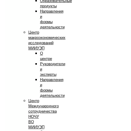
Образовательные
продукты
Направления
и
формы
деятельности
Центр
макроэкономических
исследований
МИИУЭП
О
центре
Руководители
и
эксперты
Направления
и
формы
деятельности
Центр
Международного
сотрудничества
НОЧУ
ВО
МИИУЭП