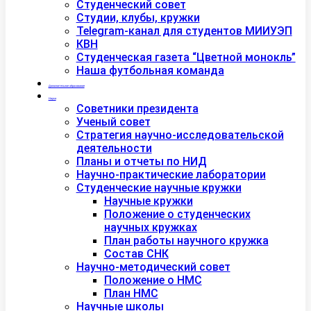
Студенческий совет
Студии, клубы, кружки
Telegram-канал для студентов МИИУЭП
КВН
Студенческая газета “Цветной монокль”
Наша футбольная команда
Дополнительное образование
Наука
Советники президента
Ученый совет
Стратегия научно-исследовательской
деятельности
Планы и отчеты по НИД
Научно-практические лаборатории
Студенческие научные кружки
Научные кружки
Положение о студенческих
научных кружках
План работы научного кружка
Состав СНК
Научно-методический совет
Положение о НМС
План НМС
Научные школы