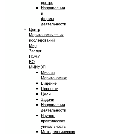
центре
Направления
и
формы
деятельности
Центр
Меритономических
исследований
Мир
Заслуг
НОЧУ
ВО
МИИУЭП
Миссия
Меритономики
Видение
Ценности
Цели
Задачи
Направления
деятельности
Научно-
практическая
уникальность
Методологическая