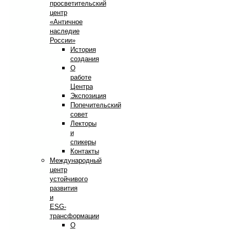
просветительский
центр
«Античное
наследие
России»
История
создания
О
работе
Центра
Экспозиция
Попечительский
совет
Лекторы
и
спикеры
Контакты
Международный
центр
устойчивого
развития
и
ESG-
трансформации
О