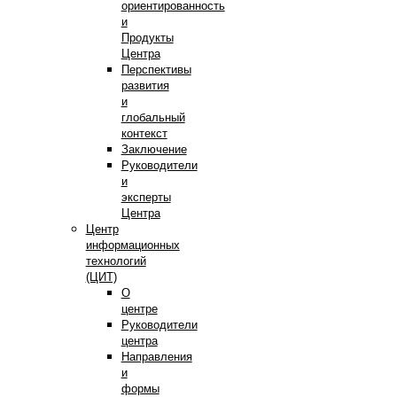
ориентированность
и
Продукты
Центра
Перспективы
развития
и
глобальный
контекст
Заключение
Руководители
и
эксперты
Центра
Центр
информационных
технологий
(ЦИТ)
О
центре
Руководители
центра
Направления
и
формы