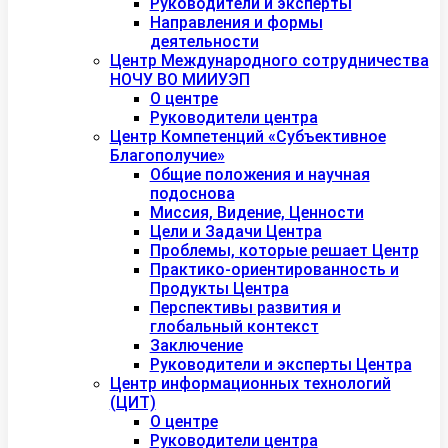
Руководители и эксперты
Направления и формы
деятельности
Центр Международного сотрудничества
НОЧУ ВО МИИУЭП
О центре
Руководители центра
Центр Компетенций «Субъективное
Благополучие»
Общие положения и научная
подоснова
Миссия, Видение, Ценности
Цели и Задачи Центра
Проблемы, которые решает Центр
Практико-ориентированность и
Продукты Центра
Перспективы развития и
глобальный контекст
Заключение
Руководители и эксперты Центра
Центр информационных технологий
(ЦИТ)
О центре
Руководители центра