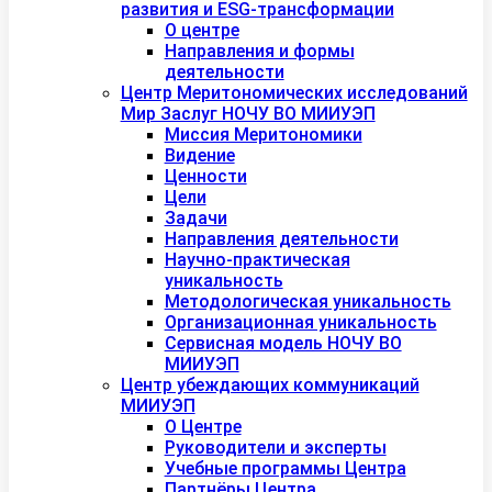
развития и ESG-трансформации
О центре
Направления и формы
деятельности
Центр Меритономических исследований
Мир Заслуг НОЧУ ВО МИИУЭП
Миссия Меритономики
Видение
Ценности
Цели
Задачи
Направления деятельности
Научно-практическая
уникальность
Методологическая уникальность
Организационная уникальность
Сервисная модель НОЧУ ВО
МИИУЭП
Центр убеждающих коммуникаций
МИИУЭП
О Центре
Руководители и эксперты
Учебные программы Центра
Партнёры Центра