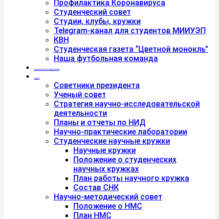
Профилактика Коронавируса
Студенческий совет
Студии, клубы, кружки
Telegram-канал для студентов МИИУЭП
КВН
Студенческая газета “Цветной монокль”
Наша футбольная команда
Дополнительное образование
Наука
Советники президента
Ученый совет
Стратегия научно-исследовательской
деятельности
Планы и отчеты по НИД
Научно-практические лаборатории
Студенческие научные кружки
Научные кружки
Положение о студенческих
научных кружках
План работы научного кружка
Состав СНК
Научно-методический совет
Положение о НМС
План НМС