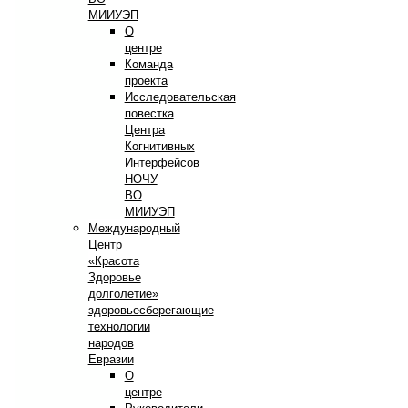
МИИУЭП
О
центре
Команда
проекта
Исследовательская
повестка
Центра
Когнитивных
Интерфейсов
НОЧУ
ВО
МИИУЭП
Международный
Центр
«Красота
Здоровье
долголетие»
здоровьесберегающие
технологии
народов
Евразии
О
центре