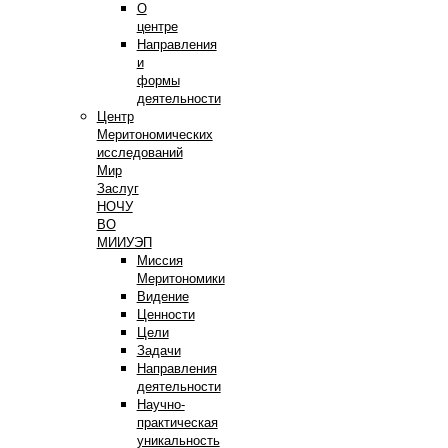
О
центре
Направления
и
формы
деятельности
Центр
Меритономических
исследований
Мир
Заслуг
НОЧУ
ВО
МИИУЭП
Миссия
Меритономики
Видение
Ценности
Цели
Задачи
Направления
деятельности
Научно-
практическая
уникальность