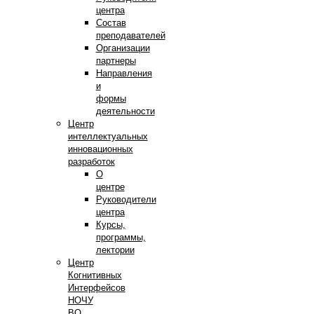
центра
Состав
преподавателей
Организации
партнеры
Направления
и
формы
деятельности
Центр
интеллектуальных
инновационных
разработок
О
центре
Руководители
центра
Курсы,
программы,
лектории
Центр
Когнитивных
Интерфейсов
НОЧУ
ВО