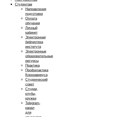
Студентам
Направления
подготовки
Оплата
обучения
Личный
кабинет
Электронная
библиотека
института
Электронные
образовательные
ресурсы
Практика
Профилактика
Коронавируса
Студенческий
совет
Студии,
клубы,
кружки
Telegram-
канал
для