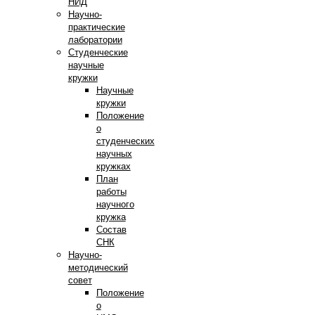
НИД
Научно-
практические
лаборатории
Студенческие
научные
кружки
Научные
кружки
Положение
о
студенческих
научных
кружках
План
работы
научного
кружка
Состав
СНК
Научно-
методический
совет
Положение
о