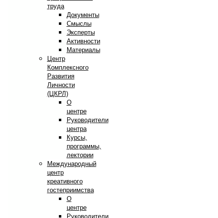
труда
Документы
Смыслы
Эксперты
Активности
Материалы
Центр
Комплексного
Развития
Личности
(ЦКРЛ)
О
центре
Руководители
центра
Курсы,
программы,
лектории
Международный
центр
креативного
гостеприимства
О
центре
Руководители