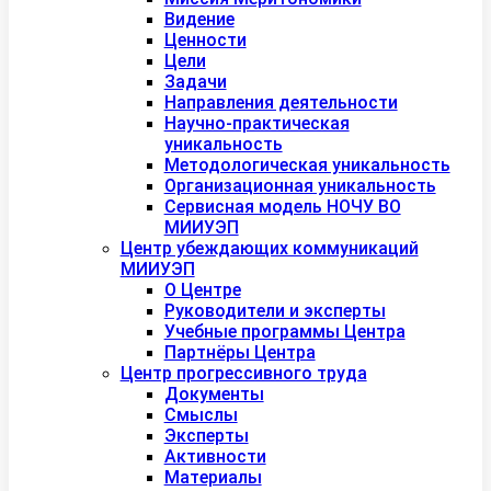
Видение
Ценности
Цели
Задачи
Направления деятельности
Научно-практическая
уникальность
Методологическая уникальность
Организационная уникальность
Сервисная модель НОЧУ ВО
МИИУЭП
Центр убеждающих коммуникаций
МИИУЭП
О Центре
Руководители и эксперты
Учебные программы Центра
Партнёры Центра
Центр прогрессивного труда
Документы
Смыслы
Эксперты
Активности
Материалы