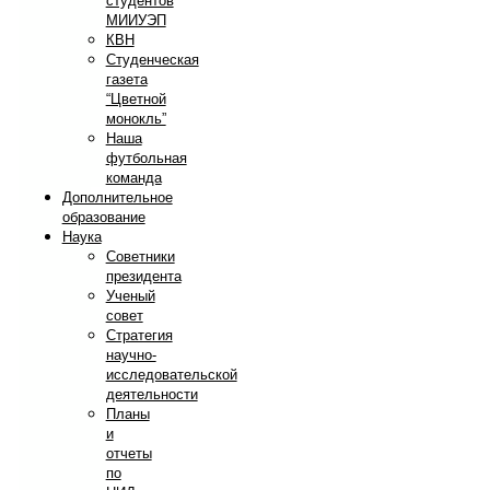
студентов
МИИУЭП
КВН
Студенческая
газета
“Цветной
монокль”
Наша
футбольная
команда
Дополнительное
образование
Наука
Советники
президента
Ученый
совет
Стратегия
научно-
исследовательской
деятельности
Планы
и
отчеты
по