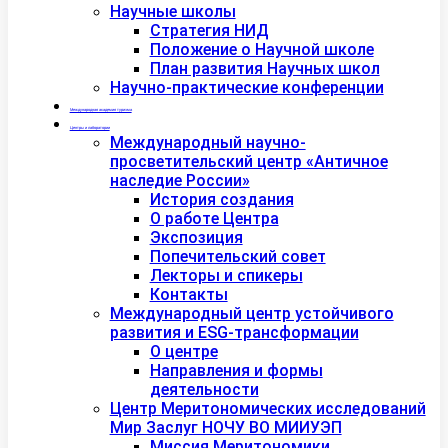
Научные школы
Стратегия НИД
Положение о Научной школе
План развития Научных школ
Научно-практические конференции
Международная академия туризма
Центры и лаборатории
Международный научно-
просветительский центр «Античное
наследие России»
История создания
О работе Центра
Экспозиция
Попечительский совет
Лекторы и спикеры
Контакты
Международный центр устойчивого
развития и ESG-трансформации
О центре
Направления и формы
деятельности
Центр Меритономических исследований
Мир Заслуг НОЧУ ВО МИИУЭП
Миссия Меритономики