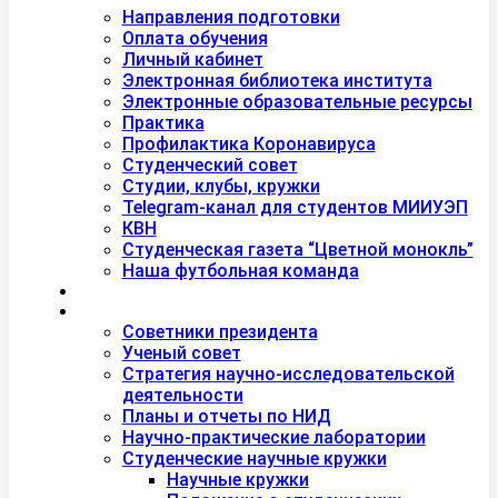
Студентам
Направления подготовки
Оплата обучения
Личный кабинет
Электронная библиотека института
Электронные образовательные ресурсы
Практика
Профилактика Коронавируса
Студенческий совет
Студии, клубы, кружки
Telegram-канал для студентов МИИУЭП
КВН
Студенческая газета “Цветной монокль”
Наша футбольная команда
Дополнительное образование
Наука
Советники президента
Ученый совет
Стратегия научно-исследовательской
деятельности
Планы и отчеты по НИД
Научно-практические лаборатории
Студенческие научные кружки
Научные кружки