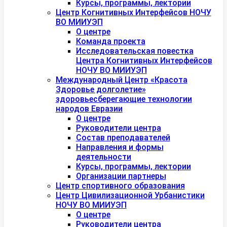
Курсы, программы, лектории
Центр Когнитивных Интерфейсов НОЧУ
ВО МИИУЭП
О центре
Команда проекта
Исследовательская повестка
Центра Когнитивных Интерфейсов
НОЧУ ВО МИИУЭП
Международный Центр «Красота
Здоровье долголетие»
здоровьесберегающие технологии
народов Евразии
О центре
Руководители центра
Состав преподавателей
Направления и формы
деятельности
Курсы, программы, лектории
Организации партнеры
Центр спортивного образования
Центр Цивилизационной Урбанистики
НОЧУ ВО МИИУЭП
О центре
Руководители центра