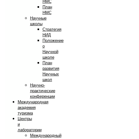
НМС
План
НМС
Научные
школы
Стратегия
НИД
Положение
о
Научной
школе
План
развития
Научных
школ
Научно-
практические
конференции
Международная
академия
туризма
Центры
и
лаборатории
Международный