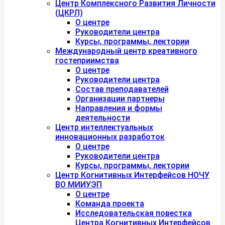
Центр Комплексного Развития Личности
(ЦКРЛ)
О центре
Руководители центра
Курсы, программы, лектории
Международный центр креативного
гостеприимства
О центре
Руководители центра
Состав преподавателей
Организации партнеры
Направления и формы
деятельности
Центр интеллектуальных
инновационных разработок
О центре
Руководители центра
Курсы, программы, лектории
Центр Когнитивных Интерфейсов НОЧУ
ВО МИИУЭП
О центре
Команда проекта
Исследовательская повестка
Центра Когнитивных Интерфейсов