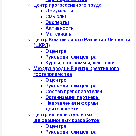
Центр прогрессивного труда
Документы
Смыслы
Эксперты
Активности
Материалы
Центр Комплексного Развития Личности
(ЦКРЛ)
О центре
Руководители центра
Курсы, программы, лектории
Международный центр креативного
гостеприимства
О центре
Руководители центра
Состав преподавателей
Организации партнеры
Направления и формы
деятельности
Центр интеллектуальных
инновационных разработок
О центре
Руководители центра