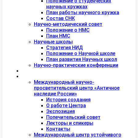
Положение о студенческих
научных кружках
План работы научного кружка
Состав СНК
Научно-методический совет
Положение о НМС
План НМС
Научные школы
Стратегия НИД
Положение о Научной школе
План развития Научных школ
Научно-практические конференции
Международная академия туризма
Центры и лаборатории
Международный научно-
просветительский центр «Античное
наследие России»
История создания
О работе Центра
Экспозиция
Попечительский совет
Лекторы и спикеры
Контакты
Международный центр устойчивого