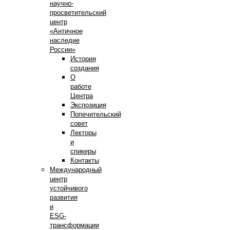
научно-
просветительский
центр
«Античное
наследие
России»
История
создания
О
работе
Центра
Экспозиция
Попечительский
совет
Лекторы
и
спикеры
Контакты
Международный
центр
устойчивого
развития
и
ESG-
трансформации