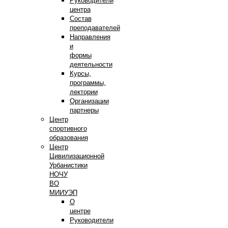
Руководители
центра
Состав
преподавателей
Направления
и
формы
деятельности
Курсы,
программы,
лектории
Организации
партнеры
Центр
спортивного
образования
Центр
Цивилизационной
Урбанистики
НОЧУ
ВО
МИИУЭП
О
центре
Руководители