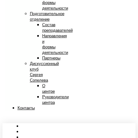
формы
деятельности
Подготовительное
отделение
Состав
преподавателей
Направления
и
формы
деятельности
Партнеры
Дискуссионный
клуб
Сергея
Сопелева
О
центре
Руководители
центра
Контакты
Сведения об образовательной организации
Абитуриентам