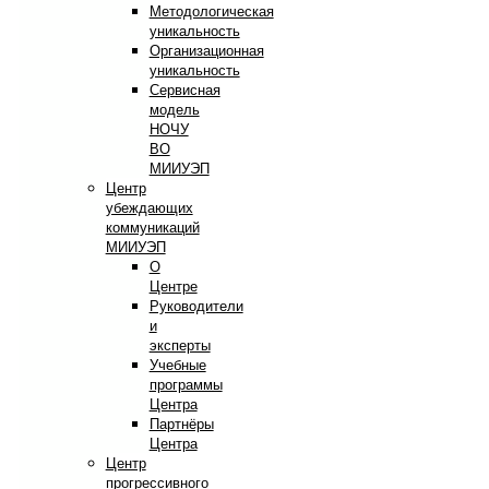
Методологическая
уникальность
Организационная
уникальность
Сервисная
модель
НОЧУ
ВО
МИИУЭП
Центр
убеждающих
коммуникаций
МИИУЭП
О
Центре
Руководители
и
эксперты
Учебные
программы
Центра
Партнёры
Центра
Центр
прогрессивного