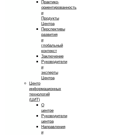
Практико-
ориентированность
и
Продукты
Центра
Перспективы
развития
и
глобальный
контекст
Заключение
Руководители
и
эксперты
Центра
Центр
информационных
технологий
(ЦИТ)
О
центре
Руководители
центра
Направления
и