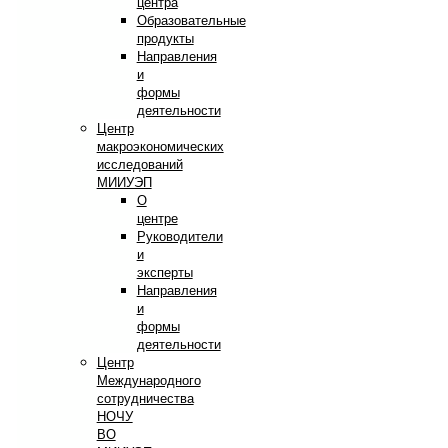
центра
Образовательные
продукты
Направления
и
формы
деятельности
Центр
макроэкономических
исследований
МИИУЭП
О
центре
Руководители
и
эксперты
Направления
и
формы
деятельности
Центр
Международного
сотрудничества
НОЧУ
ВО