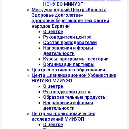
НОЧУ ВО МИИУЭП
Международный Центр «Красота
Здоровье долголетие»
здоровьесберегающие технологии
народов Евразии
О центре
Руководители центра
Состав преподавателей
Направления и формы
деятельности
Курсы, программы, лектории
Организации партнеры
Центр спортивного образования
Центр Цивилизационной Урбанистики
НОЧУ ВО МИИУЭП
О центре
Руководители центра
Образовательные продукты
Направления и формы
деятельности
Центр макроэкономических
исследований МИИУЭП
О центре