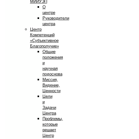
МИИУЭП
О
центре
Руководители
центра
Центр
Компетенций
«Субъективное
Благополучие»
Общие
положения
и
научная
подоснова
Миссия,
Видение,
Ценности
Цели
и
Задачи
Центра
Проблемы,
которые
решает
Центр