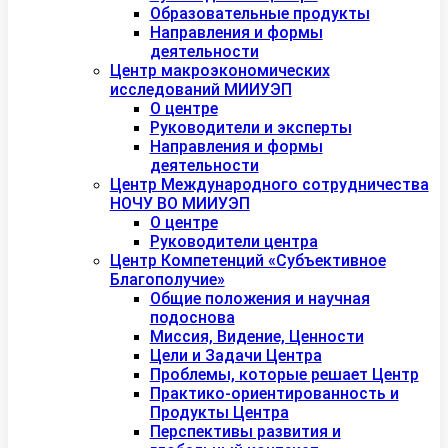
Образовательные продукты
Направления и формы
деятельности
Центр макроэкономических
исследований МИИУЭП
О центре
Руководители и эксперты
Направления и формы
деятельности
Центр Международного сотрудничества
НОЧУ ВО МИИУЭП
О центре
Руководители центра
Центр Компетенций «Субъективное
Благополучие»
Общие положения и научная
подоснова
Миссия, Видение, Ценности
Цели и Задачи Центра
Проблемы, которые решает Центр
Практико-ориентированность и
Продукты Центра
Перспективы развития и