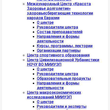
Международный Центр «Красота
Здоровье долголетие»
здоровьесберегающие технологии
народов Евразии
О центре
Руководители центра
Состав преподавателей
Направления и формы
деятельности
Курсы, программы, лектории
Организации партнеры
Центр спортивного образования
Центр Цивилизационной Урбанистики
НОЧУ ВО МИИУЭП
О центре
Руководители центра
Образовательные продукты
Направления и формы
деятельности
Центр макроэкономических
исследований МИИУЭП
О центре
Руководители и эксперты