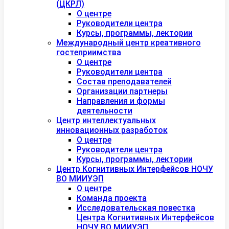
(ЦКРЛ)
О центре
Руководители центра
Курсы, программы, лектории
Международный центр креативного
гостеприимства
О центре
Руководители центра
Состав преподавателей
Организации партнеры
Направления и формы
деятельности
Центр интеллектуальных
инновационных разработок
О центре
Руководители центра
Курсы, программы, лектории
Центр Когнитивных Интерфейсов НОЧУ
ВО МИИУЭП
О центре
Команда проекта
Исследовательская повестка
Центра Когнитивных Интерфейсов
НОЧУ ВО МИИУЭП