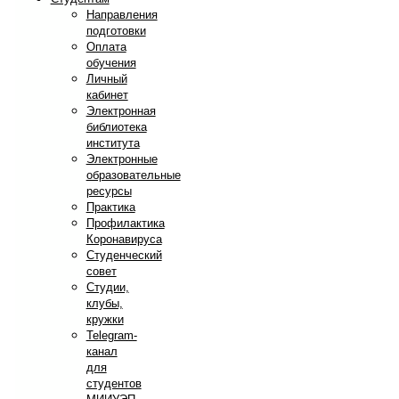
Направления
подготовки
Оплата
обучения
Личный
кабинет
Электронная
библиотека
института
Электронные
образовательные
ресурсы
Практика
Профилактика
Коронавируса
Студенческий
совет
Студии,
клубы,
кружки
Telegram-
канал
для
студентов