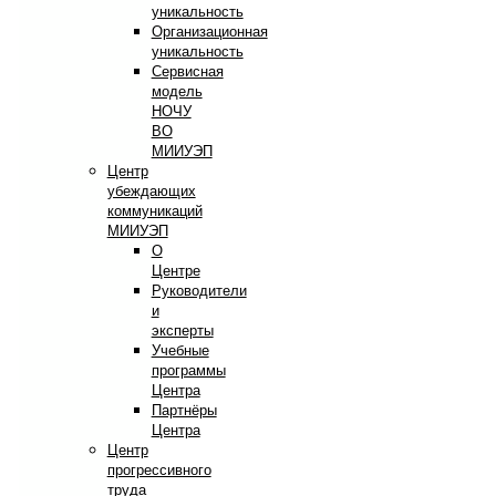
уникальность
Организационная
уникальность
Сервисная
модель
НОЧУ
ВО
МИИУЭП
Центр
убеждающих
коммуникаций
МИИУЭП
О
Центре
Руководители
и
эксперты
Учебные
программы
Центра
Партнёры
Центра
Центр
прогрессивного
труда