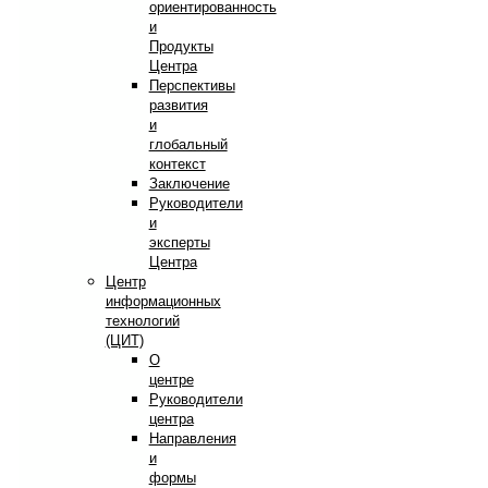
ориентированность
и
Продукты
Центра
Перспективы
развития
и
глобальный
контекст
Заключение
Руководители
и
эксперты
Центра
Центр
информационных
технологий
(ЦИТ)
О
центре
Руководители
центра
Направления
и
формы