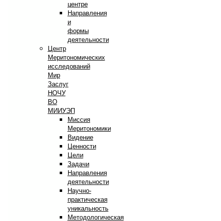
центре
Направления
и
формы
деятельности
Центр
Меритономических
исследований
Мир
Заслуг
НОЧУ
ВО
МИИУЭП
Миссия
Меритономики
Видение
Ценности
Цели
Задачи
Направления
деятельности
Научно-
практическая
уникальность
Методологическая