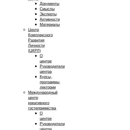
Документы
Смыслы
Эксперты
Активности
Материалы
Центр
Комплексного
Развития
Личности
(ЦКРЛ)
О
центре
Руководители
центра
Курсы,
программы,
лектории
Международный
центр
креативного
гостеприимства
О
центре
Руководители
центра