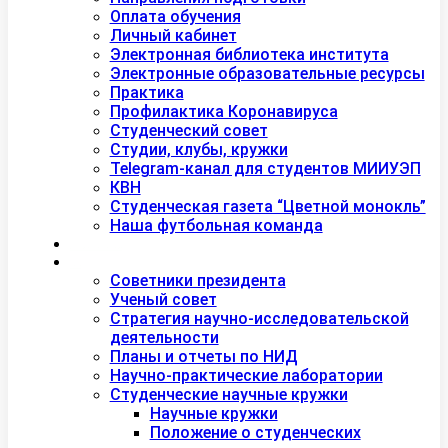
Оплата обучения
Личный кабинет
Электронная библиотека института
Электронные образовательные ресурсы
Практика
Профилактика Коронавируса
Студенческий совет
Студии, клубы, кружки
Telegram-канал для студентов МИИУЭП
КВН
Студенческая газета “Цветной монокль”
Наша футбольная команда
Дополнительное образование
Наука
Советники президента
Ученый совет
Стратегия научно-исследовательской
деятельности
Планы и отчеты по НИД
Научно-практические лаборатории
Студенческие научные кружки
Научные кружки
Положение о студенческих