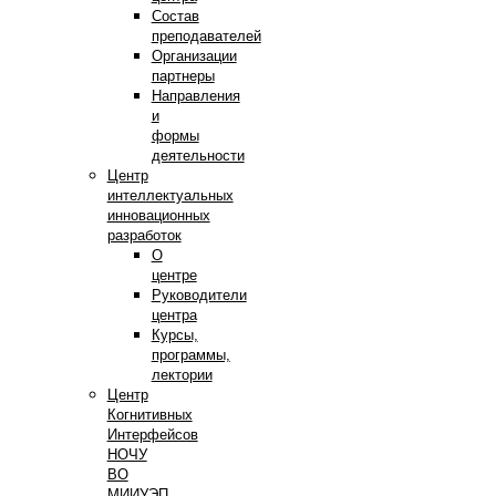
Состав
преподавателей
Организации
партнеры
Направления
и
формы
деятельности
Центр
интеллектуальных
инновационных
разработок
О
центре
Руководители
центра
Курсы,
программы,
лектории
Центр
Когнитивных
Интерфейсов
НОЧУ
ВО
МИИУЭП