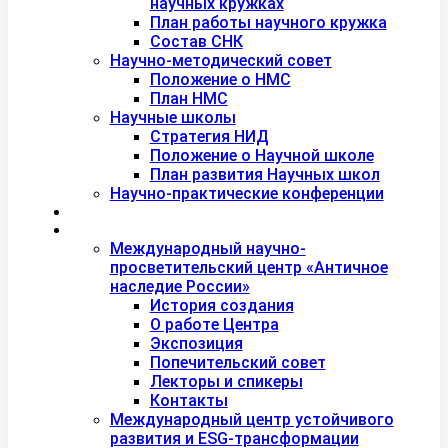
научных кружках
План работы научного кружка
Состав СНК
Научно-методический совет
Положение о НМС
План НМС
Научные школы
Стратегия НИД
Положение о Научной школе
План развития Научных школ
Научно-практические конференции
Международная академия туризма
Центры и лаборатории
Международный научно-
просветительский центр «Античное
наследие России»
История создания
О работе Центра
Экспозиция
Попечительский совет
Лекторы и спикеры
Контакты
Международный центр устойчивого
развития и ESG-трансформации