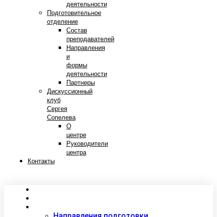
деятельности
Подготовительное
отделение
Состав
преподавателей
Направления
и
формы
деятельности
Партнеры
Дискуссионный
клуб
Сергея
Сопелева
О
центре
Руководители
центра
Контакты
Сведения об образовательной организации
Абитуриентам
Студентам
Направления подготовки