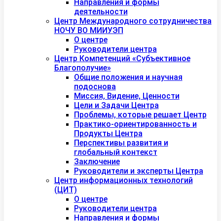
Направления и формы
деятельности
Центр Международного сотрудничества
НОЧУ ВО МИИУЭП
О центре
Руководители центра
Центр Компетенций «Субъективное
Благополучие»
Общие положения и научная
подоснова
Миссия, Видение, Ценности
Цели и Задачи Центра
Проблемы, которые решает Центр
Практико-ориентированность и
Продукты Центра
Перспективы развития и
глобальный контекст
Заключение
Руководители и эксперты Центра
Центр информационных технологий
(ЦИТ)
О центре
Руководители центра
Направления и формы