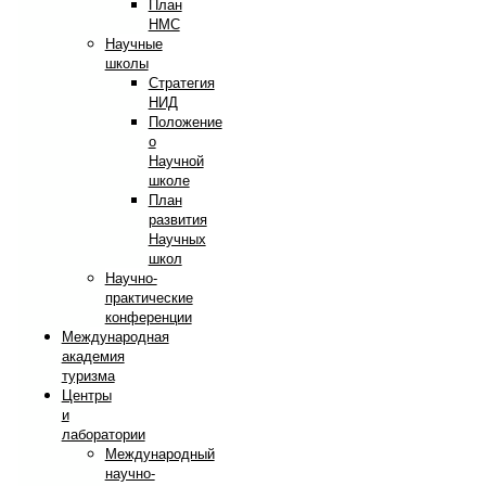
План
НМС
Научные
школы
Стратегия
НИД
Положение
о
Научной
школе
План
развития
Научных
школ
Научно-
практические
конференции
Международная
академия
туризма
Центры
и
лаборатории
Международный
научно-