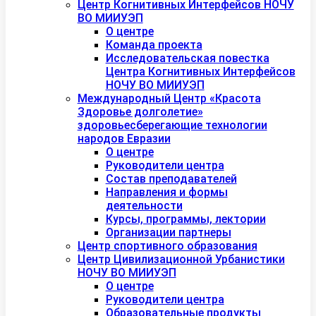
Центр Когнитивных Интерфейсов НОЧУ
ВО МИИУЭП
О центре
Команда проекта
Исследовательская повестка
Центра Когнитивных Интерфейсов
НОЧУ ВО МИИУЭП
Международный Центр «Красота
Здоровье долголетие»
здоровьесберегающие технологии
народов Евразии
О центре
Руководители центра
Состав преподавателей
Направления и формы
деятельности
Курсы, программы, лектории
Организации партнеры
Центр спортивного образования
Центр Цивилизационной Урбанистики
НОЧУ ВО МИИУЭП
О центре
Руководители центра
Образовательные продукты