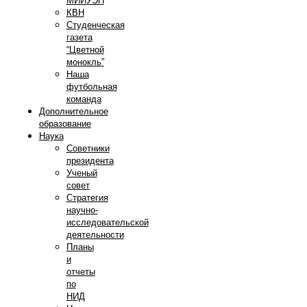
МИИУЭП
КВН
Студенческая
газета
“Цветной
монокль”
Наша
футбольная
команда
Дополнительное
образование
Наука
Советники
президента
Ученый
совет
Стратегия
научно-
исследовательской
деятельности
Планы
и
отчеты
по
НИД