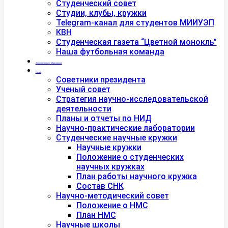
Студенческий совет
Студии, клубы, кружки
Telegram-канал для студентов МИИУЭП
КВН
Студенческая газета “Цветной монокль”
Наша футбольная команда
Дополнительное образование
Наука
Советники президента
Ученый совет
Стратегия научно-исследовательской
деятельности
Планы и отчеты по НИД
Научно-практические лаборатории
Студенческие научные кружки
Научные кружки
Положение о студенческих
научных кружках
План работы научного кружка
Состав СНК
Научно-методический совет
Положение о НМС
План НМС
Научные школы