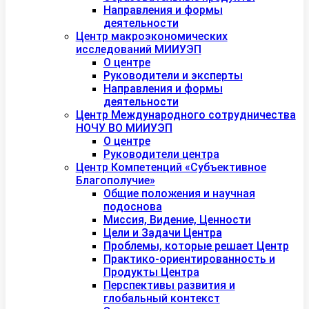
Направления и формы
деятельности
Центр макроэкономических
исследований МИИУЭП
О центре
Руководители и эксперты
Направления и формы
деятельности
Центр Международного сотрудничества
НОЧУ ВО МИИУЭП
О центре
Руководители центра
Центр Компетенций «Субъективное
Благополучие»
Общие положения и научная
подоснова
Миссия, Видение, Ценности
Цели и Задачи Центра
Проблемы, которые решает Центр
Практико-ориентированность и
Продукты Центра
Перспективы развития и
глобальный контекст