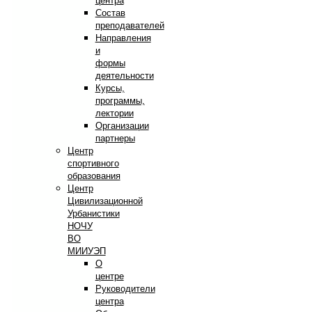
центра
Состав
преподавателей
Направления
и
формы
деятельности
Курсы,
программы,
лектории
Организации
партнеры
Центр
спортивного
образования
Центр
Цивилизационной
Урбанистики
НОЧУ
ВО
МИИУЭП
О
центре
Руководители
центра