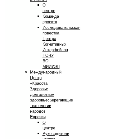
О
центре
Команда
проекта
Исследовательская
повестка
Центра
Когнитивных
Интерфейсов
НОЧУ
ВО
МИИУЭП
Международный
Центр
«Красота
Здоровье
долголетие»
здоровьесберегающие
технологии
народов
Евразии
О
центре
Руководители