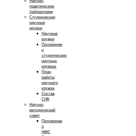
Научно-
практические
лаборатории
Студенческие
научные
кружки
Научные
кружки
Положение
о
студенческих
научных
кружках
План
работы
научного
кружка
Состав
СНК
Научно-
методический
совет
Положение
о
НМС