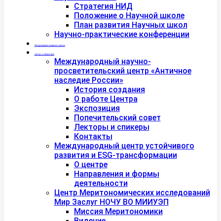
Стратегия НИД
Положение о Научной школе
План развития Научных школ
Научно-практические конференции
Международная академия туризма
Центры и лаборатории
Международный научно-
просветительский центр «Античное
наследие России»
История создания
О работе Центра
Экспозиция
Попечительский совет
Лекторы и спикеры
Контакты
Международный центр устойчивого
развития и ESG-трансформации
О центре
Направления и формы
деятельности
Центр Меритономических исследований
Мир Заслуг НОЧУ ВО МИИУЭП
Миссия Меритономики
Видение