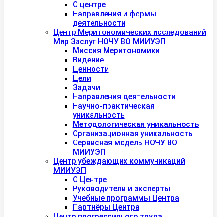
О центре
Направления и формы
деятельности
Центр Меритономических исследований
Мир Заслуг НОЧУ ВО МИИУЭП
Миссия Меритономики
Видение
Ценности
Цели
Задачи
Направления деятельности
Научно-практическая
уникальность
Методологическая уникальность
Организационная уникальность
Сервисная модель НОЧУ ВО
МИИУЭП
Центр убеждающих коммуникаций
МИИУЭП
О Центре
Руководители и эксперты
Учебные программы Центра
Партнёры Центра
Центр прогрессивного труда