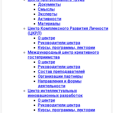
Документы
Смыслы
Эксперты
Активности
Материалы
Центр Комплексного Развития Личности
(ЦКРЛ)
О центре
Руководители центра
Курсы, программы, лектории
Международный центр креативного
гостеприимства
О центре
Руководители центра
Состав преподавателей
Организации партнеры
Направления и формы
деятельности
Центр интеллектуальных
инновационных разработок
О центре
Руководители центра
Курсы, программы, лектории