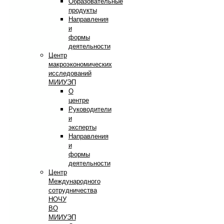
Образовательные
продукты
Направления
и
формы
деятельности
Центр
макроэкономических
исследований
МИИУЭП
О
центре
Руководители
и
эксперты
Направления
и
формы
деятельности
Центр
Международного
сотрудничества
НОЧУ
ВО
МИИУЭП