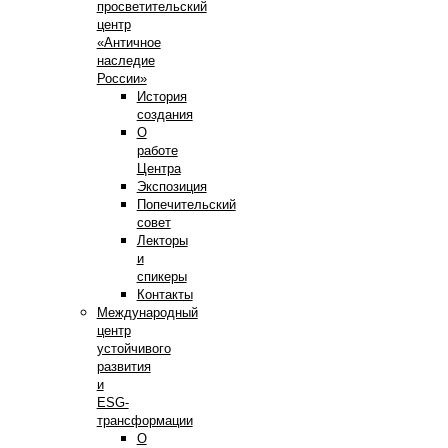
просветительский
центр
«Античное
наследие
России»
История
создания
О
работе
Центра
Экспозиция
Попечительский
совет
Лекторы
и
спикеры
Контакты
Международный
центр
устойчивого
развития
и
ESG-
трансформации
О