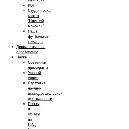
МИИУЭП
КВН
Студенческая
газета
“Цветной
монокль”
Наша
футбольная
команда
Дополнительное
образование
Наука
Советники
президента
Ученый
совет
Стратегия
научно-
исследовательской
деятельности
Планы
и
отчеты
по
НИД