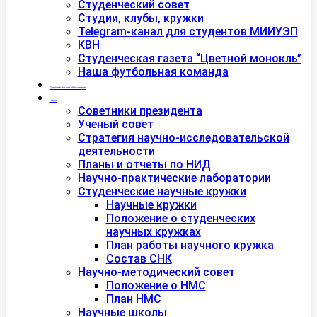
Студенческий совет
Студии, клубы, кружки
Telegram-канал для студентов МИИУЭП
КВН
Студенческая газета “Цветной монокль”
Наша футбольная команда
Дополнительное образование
Наука
Советники президента
Ученый совет
Стратегия научно-исследовательской
деятельности
Планы и отчеты по НИД
Научно-практические лаборатории
Студенческие научные кружки
Научные кружки
Положение о студенческих
научных кружках
План работы научного кружка
Состав СНК
Научно-методический совет
Положение о НМС
План НМС
Научные школы