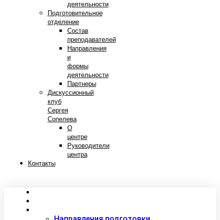
деятельности
Подготовительное
отделение
Состав
преподавателей
Направления
и
формы
деятельности
Партнеры
Дискуссионный
клуб
Сергея
Сопелева
О
центре
Руководители
центра
Контакты
Сведения об образовательной организации
Абитуриентам
Студентам
Направления подготовки