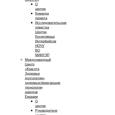
О
центре
Команда
проекта
Исследовательская
повестка
Центра
Когнитивных
Интерфейсов
НОЧУ
ВО
МИИУЭП
Международный
Центр
«Красота
Здоровье
долголетие»
здоровьесберегающие
технологии
народов
Евразии
О
центре
Руководители