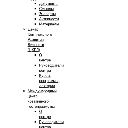
Документы
Смыслы
Эксперты
Активности
Материалы
Центр
Комплексного
Развития
Личности
(ЦКРЛ)
О
центре
Руководители
центра
Курсы,
программы,
лектории
Международный
центр
креативного
гостеприимства
О
центре
Руководители
центра