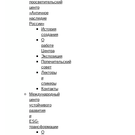
просветительский
центр
«Античное
наследие
России»
История
создания
О
работе
Центра
Экспозиция
Попечительский
совет
Лекторы
и
спикеры
Контакты
Международный
центр
устойчивого
развития
и
ESG-
трансформации
О