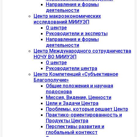
Направления и формы
деятельности
Центр макроэкономических
исследований МИИУЭП
О центре
Руководители и эксперты
Направления и формы
деятельности
Центр Международного сотрудничества
НОЧУ ВО МИИУЭП
О центре
Руководители центра
Центр Компетенций «Субъективное
Благополучие»
Общие положения и научная
подоснова
Миссия, Видение, Ценности
Цели и Задачи Центра
Проблемы, которые решает Центр
Практико-ориентированность и
Продукты Центра
Перспективы развития и
глобальный контекст