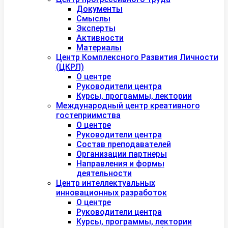
Документы
Смыслы
Эксперты
Активности
Материалы
Центр Комплексного Развития Личности
(ЦКРЛ)
О центре
Руководители центра
Курсы, программы, лектории
Международный центр креативного
гостеприимства
О центре
Руководители центра
Состав преподавателей
Организации партнеры
Направления и формы
деятельности
Центр интеллектуальных
инновационных разработок
О центре
Руководители центра
Курсы, программы, лектории