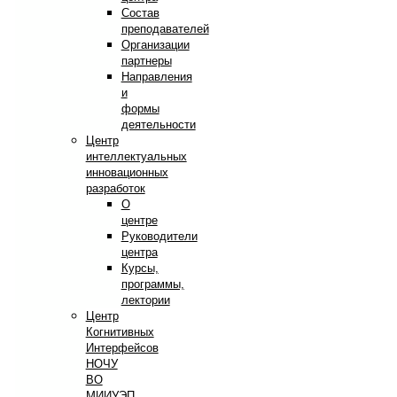
Состав
преподавателей
Организации
партнеры
Направления
и
формы
деятельности
Центр
интеллектуальных
инновационных
разработок
О
центре
Руководители
центра
Курсы,
программы,
лектории
Центр
Когнитивных
Интерфейсов
НОЧУ
ВО
МИИУЭП