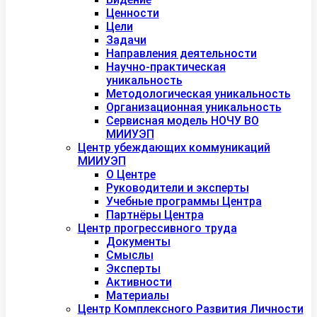
Ценности
Цели
Задачи
Направления деятельности
Научно-практическая
уникальность
Методологическая уникальность
Организационная уникальность
Сервисная модель НОЧУ ВО
МИИУЭП
Центр убеждающих коммуникаций
МИИУЭП
О Центре
Руководители и эксперты
Учебные программы Центра
Партнёры Центра
Центр прогрессивного труда
Документы
Смыслы
Эксперты
Активности
Материалы
Центр Комплексного Развития Личности