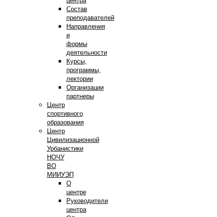
центра
Состав
преподавателей
Направления
и
формы
деятельности
Курсы,
программы,
лектории
Организации
партнеры
Центр
спортивного
образования
Центр
Цивилизационной
Урбанистики
НОЧУ
ВО
МИИУЭП
О
центре
Руководители
центра