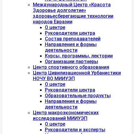
Международный Центр «Красота
Здоровье долголетие»
здоровьесберегающие технологии
народов Евразии
О центре
Руководители центра
Состав преподавателей
Направления и формы
деятельности
Курсы, программы, лектории
Организации партнеры
Центр спортивного образования
Центр Цивилизационной Урбанистики
НОЧУ ВО МИИУЭП
О центре
Руководители центра
Образовательные продукты
Направления и формы
деятельности
Центр макроэкономических
исследований МИИУЭП
О центре
Руководители и эксперты