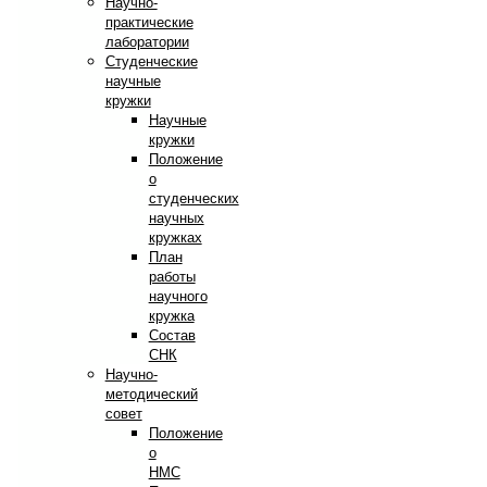
Научно-
практические
лаборатории
Студенческие
научные
кружки
Научные
кружки
Положение
о
студенческих
научных
кружках
План
работы
научного
кружка
Состав
СНК
Научно-
методический
совет
Положение
о
НМС