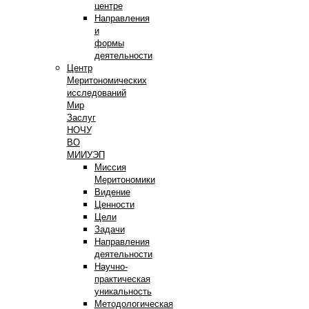
центре
Направления
и
формы
деятельности
Центр
Меритономических
исследований
Мир
Заслуг
НОЧУ
ВО
МИИУЭП
Миссия
Меритономики
Видение
Ценности
Цели
Задачи
Направления
деятельности
Научно-
практическая
уникальность
Методологическая