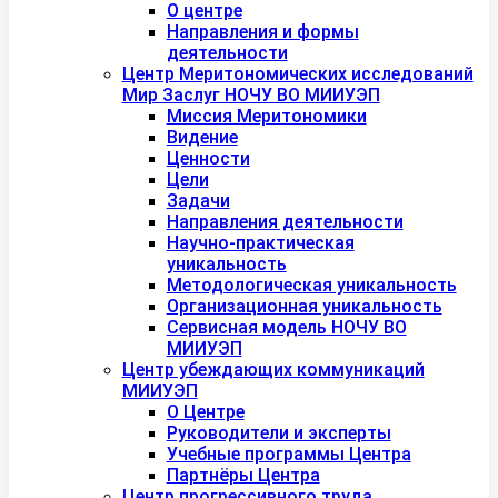
О центре
Направления и формы
деятельности
Центр Меритономических исследований
Мир Заслуг НОЧУ ВО МИИУЭП
Миссия Меритономики
Видение
Ценности
Цели
Задачи
Направления деятельности
Научно-практическая
уникальность
Методологическая уникальность
Организационная уникальность
Сервисная модель НОЧУ ВО
МИИУЭП
Центр убеждающих коммуникаций
МИИУЭП
О Центре
Руководители и эксперты
Учебные программы Центра
Партнёры Центра
Центр прогрессивного труда