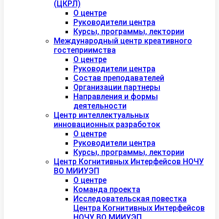
(ЦКРЛ)
О центре
Руководители центра
Курсы, программы, лектории
Международный центр креативного
гостеприимства
О центре
Руководители центра
Состав преподавателей
Организации партнеры
Направления и формы
деятельности
Центр интеллектуальных
инновационных разработок
О центре
Руководители центра
Курсы, программы, лектории
Центр Когнитивных Интерфейсов НОЧУ
ВО МИИУЭП
О центре
Команда проекта
Исследовательская повестка
Центра Когнитивных Интерфейсов
НОЧУ ВО МИИУЭП