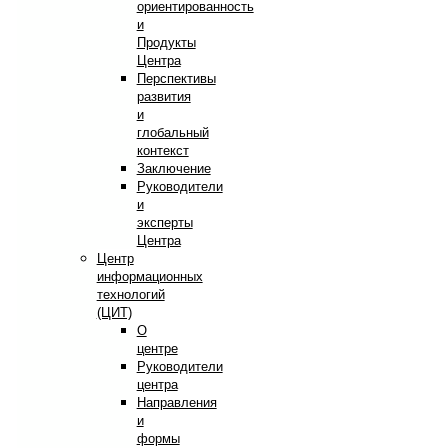
ориентированность
и
Продукты
Центра
Перспективы
развития
и
глобальный
контекст
Заключение
Руководители
и
эксперты
Центра
Центр
информационных
технологий
(ЦИТ)
О
центре
Руководители
центра
Направления
и
формы