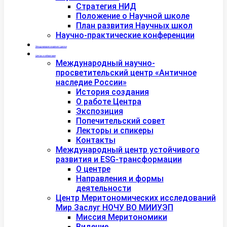
Стратегия НИД
Положение о Научной школе
План развития Научных школ
Научно-практические конференции
Международная академия туризма
Центры и лаборатории
Международный научно-
просветительский центр «Античное
наследие России»
История создания
О работе Центра
Экспозиция
Попечительский совет
Лекторы и спикеры
Контакты
Международный центр устойчивого
развития и ESG-трансформации
О центре
Направления и формы
деятельности
Центр Меритономических исследований
Мир Заслуг НОЧУ ВО МИИУЭП
Миссия Меритономики
Видение