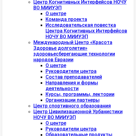
Центр Когнитивных Интерфейсов НОЧУ
ВО МИИУЭП
О центре
Команда проекта
Исследовательская повестка
Центра Когнитивных Интерфейсов
НОЧУ ВО МИИУЭП
Международный Центр «Красота
Здоровье долголетие»
здоровьесберегающие технологии
народов Евразии
О центре
Руководители центра
Состав преподавателей
Направления и формы
деятельности
Курсы, программы, лектории
Организации партнеры
Центр спортивного образования
Центр Цивилизационной Урбанистики
НОЧУ ВО МИИУЭП
О центре
Руководители центра
Образовательные продукты