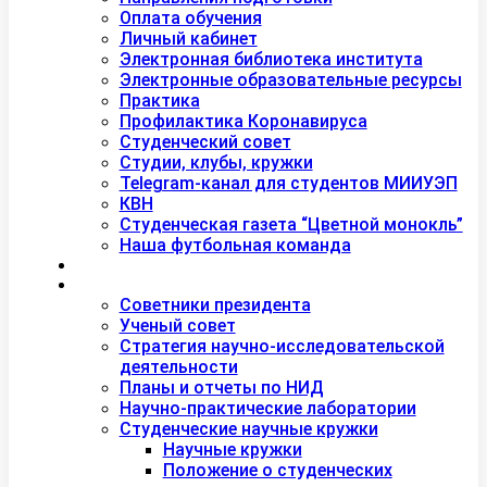
Оплата обучения
Личный кабинет
Электронная библиотека института
Электронные образовательные ресурсы
Практика
Профилактика Коронавируса
Студенческий совет
Студии, клубы, кружки
Telegram-канал для студентов МИИУЭП
КВН
Студенческая газета “Цветной монокль”
Наша футбольная команда
Дополнительное образование
Наука
Советники президента
Ученый совет
Стратегия научно-исследовательской
деятельности
Планы и отчеты по НИД
Научно-практические лаборатории
Студенческие научные кружки
Научные кружки
Положение о студенческих