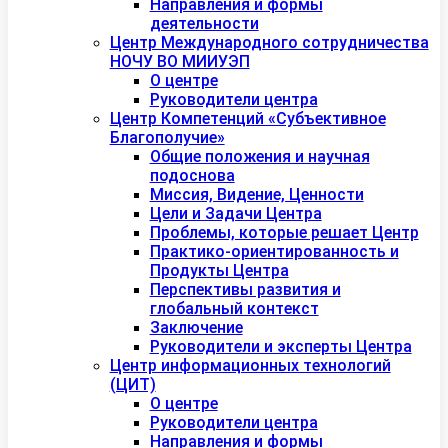
Направления и формы
деятельности
Центр Международного сотрудничества
НОЧУ ВО МИИУЭП
О центре
Руководители центра
Центр Компетенций «Субъективное
Благополучие»
Общие положения и научная
подоснова
Миссия, Видение, Ценности
Цели и Задачи Центра
Проблемы, которые решает Центр
Практико-ориентированность и
Продукты Центра
Перспективы развития и
глобальный контекст
Заключение
Руководители и эксперты Центра
Центр информационных технологий
(ЦИТ)
О центре
Руководители центра
Направления и формы