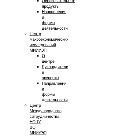
Образовательные
продукты
Направления
и
формы
деятельности
Центр
макроэкономических
исследований
МИИУЭП
О
центре
Руководители
и
эксперты
Направления
и
формы
деятельности
Центр
Международного
сотрудничества
НОЧУ
ВО
МИИУЭП