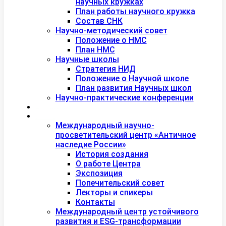
научных кружках
План работы научного кружка
Состав СНК
Научно-методический совет
Положение о НМС
План НМС
Научные школы
Стратегия НИД
Положение о Научной школе
План развития Научных школ
Научно-практические конференции
Международная академия туризма
Центры и лаборатории
Международный научно-
просветительский центр «Античное
наследие России»
История создания
О работе Центра
Экспозиция
Попечительский совет
Лекторы и спикеры
Контакты
Международный центр устойчивого
развития и ESG-трансформации