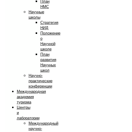
План
НМС
Научные
школы
Стратегия
НИД
Положение
о
Научной
школе
План
развития
Научных
школ
Научно-
практические
конференции
Международная
академия
туризма
Центры
и
лаборатории
Международный
научно-