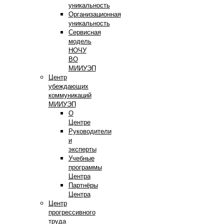
уникальность
Организационная
уникальность
Сервисная
модель
НОЧУ
ВО
МИИУЭП
Центр
убеждающих
коммуникаций
МИИУЭП
О
Центре
Руководители
и
эксперты
Учебные
программы
Центра
Партнёры
Центра
Центр
прогрессивного
труда