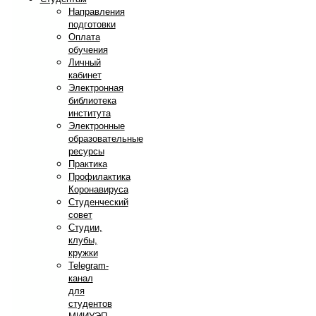
Направления
подготовки
Оплата
обучения
Личный
кабинет
Электронная
библиотека
института
Электронные
образовательные
ресурсы
Практика
Профилактика
Коронавируса
Студенческий
совет
Студии,
клубы,
кружки
Telegram-
канал
для
студентов