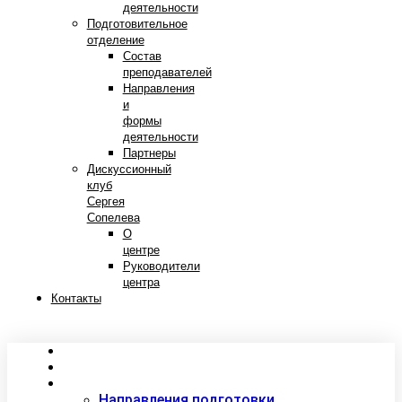
деятельности
Подготовительное
отделение
Состав
преподавателей
Направления
и
формы
деятельности
Партнеры
Дискуссионный
клуб
Сергея
Сопелева
О
центре
Руководители
центра
Контакты
Сведения об образовательной организации
Абитуриентам
Студентам
Направления подготовки