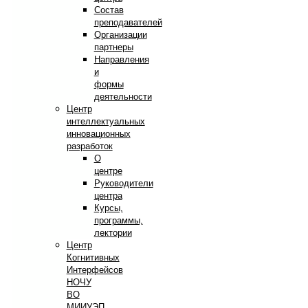
Состав
преподавателей
Организации
партнеры
Направления
и
формы
деятельности
Центр
интеллектуальных
инновационных
разработок
О
центре
Руководители
центра
Курсы,
программы,
лектории
Центр
Когнитивных
Интерфейсов
НОЧУ
ВО
МИИУЭП