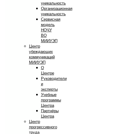
уникальность
Организационная
уникальность
Сервисная
модель
НОЧУ
ВО
МИИУЭП
Центр
убеждающих
коммуникаций
МИИУЭП
О
Центре
Руководители
и
эксперты
Учебные
программы
Центра
Партнёры
Центра
Центр
прогрессивного
труда