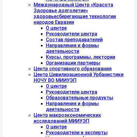
Международный Центр «Красота
Здоровье долголетие»
здоровьесберегающие технологии
народов Евразии
О центре
Руководители центра
Состав преподавателей
Направления и формы
деятельности
Курсы, программы, лектории
Организации партнеры
Центр спортивного образования
Центр Цивилизационной Урбанистики
НОЧУ ВО МИИУЭП
О центре
Руководители центра
Образовательные продукты
Направления и формы
деятельности
Центр макроэкономических
исследований МИИУЭП
О центре
Руководители и эксперты