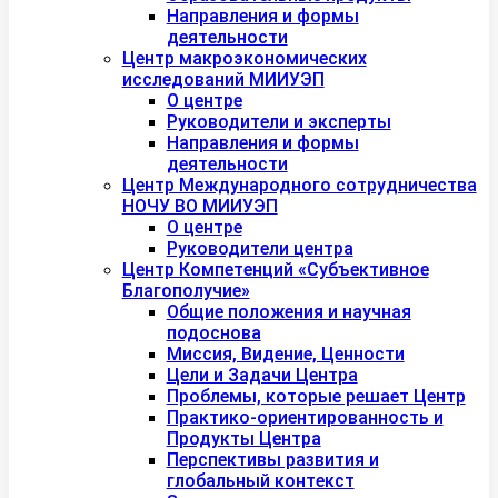
Направления и формы
деятельности
Центр макроэкономических
исследований МИИУЭП
О центре
Руководители и эксперты
Направления и формы
деятельности
Центр Международного сотрудничества
НОЧУ ВО МИИУЭП
О центре
Руководители центра
Центр Компетенций «Субъективное
Благополучие»
Общие положения и научная
подоснова
Миссия, Видение, Ценности
Цели и Задачи Центра
Проблемы, которые решает Центр
Практико-ориентированность и
Продукты Центра
Перспективы развития и
глобальный контекст