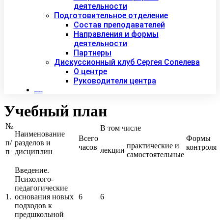
деятельности
Подготовительное отделение
Состав преподавателей
Направления и формы
деятельности
Партнеры
Дискуссионный клуб Сергея Сопелева
О центре
Руководители центра
Контакты
Учебный план
№
В том числе
Наименование
Всего
Формы
п/
разделов и
практические и
часов
контроля
лекции
п
дисциплин
самостоятельные
Введение.
Психолого-
педагогические
1.
основания новых
6
6
подходов к
предшкольной