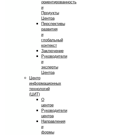
ориентированность
и
Продукты
Центра
Перспективы
развития
и
глобальный
контекст
Заключение
Руководители
и
эксперты
Центра
Центр
информационных
технологий
(ЦИТ)
О
центре
Руководители
центра
Направления
и
формы