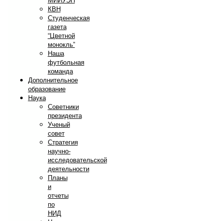
МИИУЭП
КВН
Студенческая
газета
“Цветной
монокль”
Наша
футбольная
команда
Дополнительное
образование
Наука
Советники
президента
Ученый
совет
Стратегия
научно-
исследовательской
деятельности
Планы
и
отчеты
по
НИД