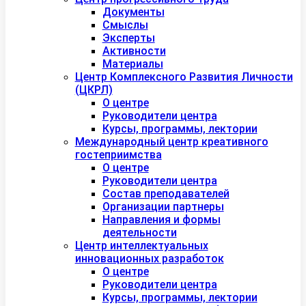
Документы
Смыслы
Эксперты
Активности
Материалы
Центр Комплексного Развития Личности
(ЦКРЛ)
О центре
Руководители центра
Курсы, программы, лектории
Международный центр креативного
гостеприимства
О центре
Руководители центра
Состав преподавателей
Организации партнеры
Направления и формы
деятельности
Центр интеллектуальных
инновационных разработок
О центре
Руководители центра
Курсы, программы, лектории