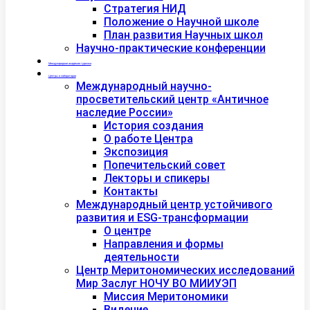
Стратегия НИД
Положение о Научной школе
План развития Научных школ
Научно-практические конференции
Международная академия туризма
Центры и лаборатории
Международный научно-
просветительский центр «Античное
наследие России»
История создания
О работе Центра
Экспозиция
Попечительский совет
Лекторы и спикеры
Контакты
Международный центр устойчивого
развития и ESG-трансформации
О центре
Направления и формы
деятельности
Центр Меритономических исследований
Мир Заслуг НОЧУ ВО МИИУЭП
Миссия Меритономики
Видение