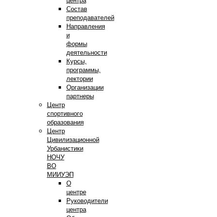
центра
Состав
преподавателей
Направления
и
формы
деятельности
Курсы,
программы,
лектории
Организации
партнеры
Центр
спортивного
образования
Центр
Цивилизационной
Урбанистики
НОЧУ
ВО
МИИУЭП
О
центре
Руководители
центра