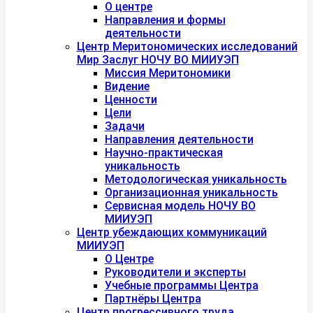
О центре
Направления и формы
деятельности
Центр Меритономических исследований
Мир Заслуг НОЧУ ВО МИИУЭП
Миссия Меритономики
Видение
Ценности
Цели
Задачи
Направления деятельности
Научно-практическая
уникальность
Методологическая уникальность
Организационная уникальность
Сервисная модель НОЧУ ВО
МИИУЭП
Центр убеждающих коммуникаций
МИИУЭП
О Центре
Руководители и эксперты
Учебные программы Центра
Партнёры Центра
Центр прогрессивного труда