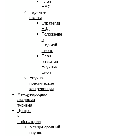
План
НМС
Научные
школы
Стратегия
НИД
Положение
о
Научной
школе
План
развития
Научных
школ
Научно-
практические
конференции
Международная
академия
туризма
Центры
и
лаборатории
Международный
научно-