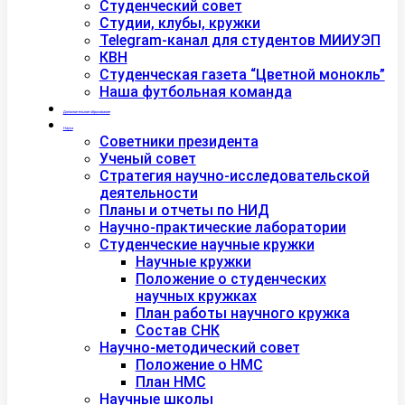
Студенческий совет
Студии, клубы, кружки
Telegram-канал для студентов МИИУЭП
КВН
Студенческая газета “Цветной монокль”
Наша футбольная команда
Дополнительное образование
Наука
Советники президента
Ученый совет
Стратегия научно-исследовательской
деятельности
Планы и отчеты по НИД
Научно-практические лаборатории
Студенческие научные кружки
Научные кружки
Положение о студенческих
научных кружках
План работы научного кружка
Состав СНК
Научно-методический совет
Положение о НМС
План НМС
Научные школы