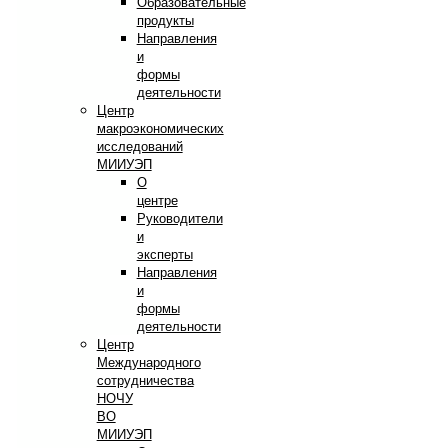
Образовательные
продукты
Направления
и
формы
деятельности
Центр
макроэкономических
исследований
МИИУЭП
О
центре
Руководители
и
эксперты
Направления
и
формы
деятельности
Центр
Международного
сотрудничества
НОЧУ
ВО
МИИУЭП