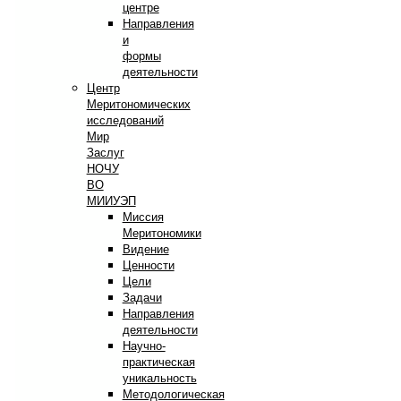
центре
Направления
и
формы
деятельности
Центр
Меритономических
исследований
Мир
Заслуг
НОЧУ
ВО
МИИУЭП
Миссия
Меритономики
Видение
Ценности
Цели
Задачи
Направления
деятельности
Научно-
практическая
уникальность
Методологическая