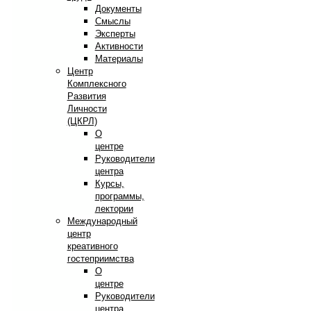
Документы
Смыслы
Эксперты
Активности
Материалы
Центр
Комплексного
Развития
Личности
(ЦКРЛ)
О
центре
Руководители
центра
Курсы,
программы,
лектории
Международный
центр
креативного
гостеприимства
О
центре
Руководители
центра