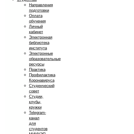
Направления
подготовки
Оплата
обучения
Личный
кабинет
Электронная
библиотека
института
Электронные
образовательные
ресурсы
Практика
Профилактика
Коронавируса
Студенческий
совет
Студии,
клубы,
кружки
Telegram-
канал
для
студентов