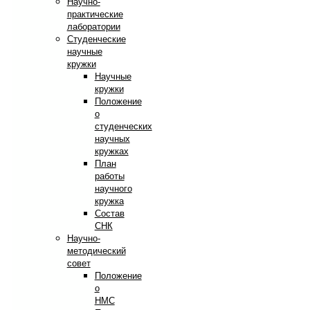
Научно-
практические
лаборатории
Студенческие
научные
кружки
Научные
кружки
Положение
о
студенческих
научных
кружках
План
работы
научного
кружка
Состав
СНК
Научно-
методический
совет
Положение
о
НМС