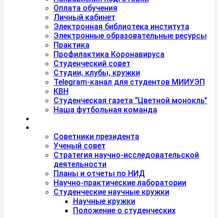
Оплата обучения
Личный кабинет
Электронная библиотека института
Электронные образовательные ресурсы
Практика
Профилактика Коронавируса
Студенческий совет
Студии, клубы, кружки
Telegram-канал для студентов МИИУЭП
КВН
Студенческая газета “Цветной монокль”
Наша футбольная команда
Дополнительное образование
Наука
Советники президента
Ученый совет
Стратегия научно-исследовательской
деятельности
Планы и отчеты по НИД
Научно-практические лаборатории
Студенческие научные кружки
Научные кружки
Положение о студенческих