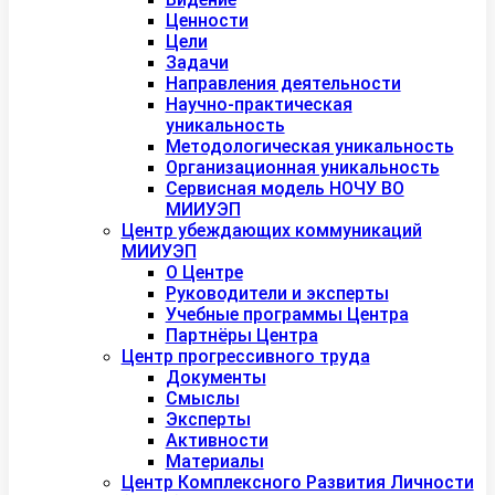
Ценности
Цели
Задачи
Направления деятельности
Научно-практическая
уникальность
Методологическая уникальность
Организационная уникальность
Сервисная модель НОЧУ ВО
МИИУЭП
Центр убеждающих коммуникаций
МИИУЭП
О Центре
Руководители и эксперты
Учебные программы Центра
Партнёры Центра
Центр прогрессивного труда
Документы
Смыслы
Эксперты
Активности
Материалы
Центр Комплексного Развития Личности