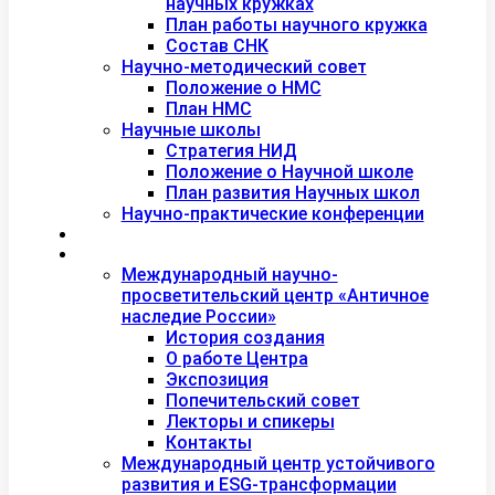
научных кружках
План работы научного кружка
Состав СНК
Научно-методический совет
Положение о НМС
План НМС
Научные школы
Стратегия НИД
Положение о Научной школе
План развития Научных школ
Научно-практические конференции
Международная академия туризма
Центры и лаборатории
Международный научно-
просветительский центр «Античное
наследие России»
История создания
О работе Центра
Экспозиция
Попечительский совет
Лекторы и спикеры
Контакты
Международный центр устойчивого
развития и ESG-трансформации