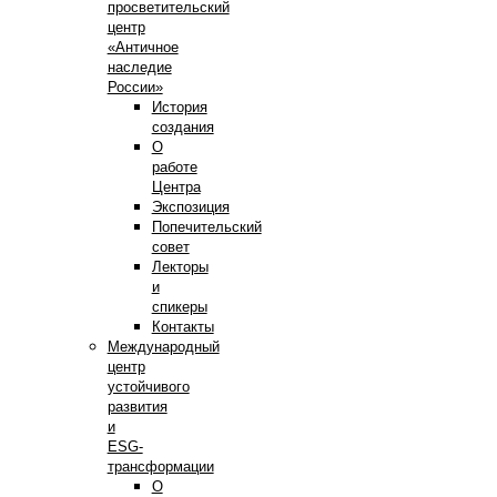
просветительский
центр
«Античное
наследие
России»
История
создания
О
работе
Центра
Экспозиция
Попечительский
совет
Лекторы
и
спикеры
Контакты
Международный
центр
устойчивого
развития
и
ESG-
трансформации
О