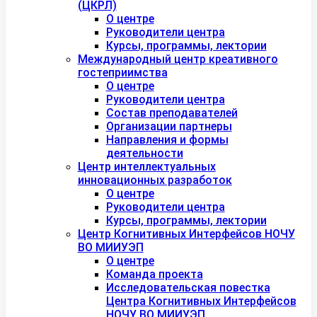
(ЦКРЛ)
О центре
Руководители центра
Курсы, программы, лектории
Международный центр креативного
гостеприимства
О центре
Руководители центра
Состав преподавателей
Организации партнеры
Направления и формы
деятельности
Центр интеллектуальных
инновационных разработок
О центре
Руководители центра
Курсы, программы, лектории
Центр Когнитивных Интерфейсов НОЧУ
ВО МИИУЭП
О центре
Команда проекта
Исследовательская повестка
Центра Когнитивных Интерфейсов
НОЧУ ВО МИИУЭП