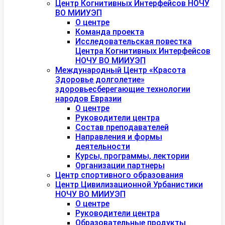
Центр Когнитивных Интерфейсов НОЧУ
ВО МИИУЭП
О центре
Команда проекта
Исследовательская повестка
Центра Когнитивных Интерфейсов
НОЧУ ВО МИИУЭП
Международный Центр «Красота
Здоровье долголетие»
здоровьесберегающие технологии
народов Евразии
О центре
Руководители центра
Состав преподавателей
Направления и формы
деятельности
Курсы, программы, лектории
Организации партнеры
Центр спортивного образования
Центр Цивилизационной Урбанистики
НОЧУ ВО МИИУЭП
О центре
Руководители центра
Образовательные продукты