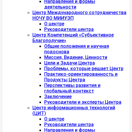
Направления и формы
деятельности
Центр Международного сотрудничества
НОЧУ ВО МИИУЭП
О центре
Руководители центра
Центр Компетенций «Субъективное
Благополучие»
Общие положения и научная
подоснова
Миссия, Видение, Ценности
Цели и Задачи Центра
Проблемы, которые решает Центр
Практико-ориентированность и
Продукты Центра
Перспективы развития и
глобальный контекст
Заключение
Руководители и эксперты Центра
Центр информационных технологий
(ЦИТ)
О центре
Руководители центра
Направления и формы