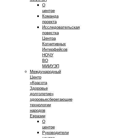
О
центре
Команда
проекта
Исследовательская
повестка
Центра
Когнитивных
Интерфейсов
НОЧУ
ВО
МИИУЭП
Международный
Центр
«Красота
Здоровье
долголетие»
здоровьесберегающие
технологии
народов
Евразии
О
центре
Руководители