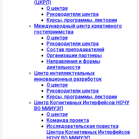
(ЦКРЛ)
О центре
Руководители центра
Курсы, программы, лектории
Международный центр креативного
гостеприимства
О центре
Руководители центра
Состав преподавателей
Организации партнеры
Направления и формы
деятельности
Центр интеллектуальных
инновационных разработок
О центре
Руководители центра
Курсы, программы, лектории
Центр Когнитивных Интерфейсов НОЧУ
ВО МИИУЭП
О центре
Команда проекта
Исследовательская повестка
Центра Когнитивных Интерфейсов
НОЧУ ВО МИИУЭП