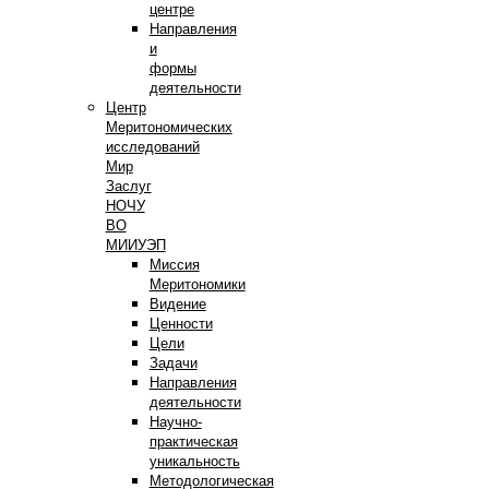
центре
Направления
и
формы
деятельности
Центр
Меритономических
исследований
Мир
Заслуг
НОЧУ
ВО
МИИУЭП
Миссия
Меритономики
Видение
Ценности
Цели
Задачи
Направления
деятельности
Научно-
практическая
уникальность
Методологическая