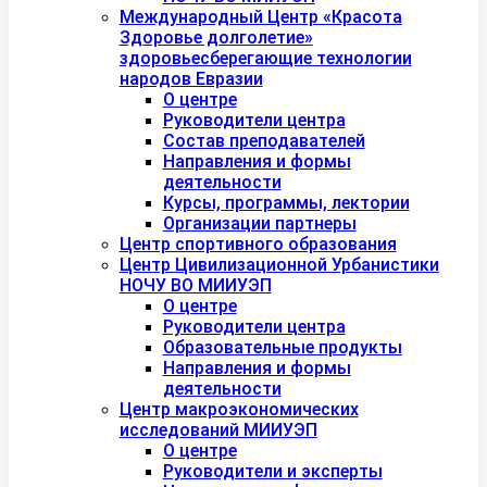
Международный Центр «Красота
Здоровье долголетие»
здоровьесберегающие технологии
народов Евразии
О центре
Руководители центра
Состав преподавателей
Направления и формы
деятельности
Курсы, программы, лектории
Организации партнеры
Центр спортивного образования
Центр Цивилизационной Урбанистики
НОЧУ ВО МИИУЭП
О центре
Руководители центра
Образовательные продукты
Направления и формы
деятельности
Центр макроэкономических
исследований МИИУЭП
О центре
Руководители и эксперты