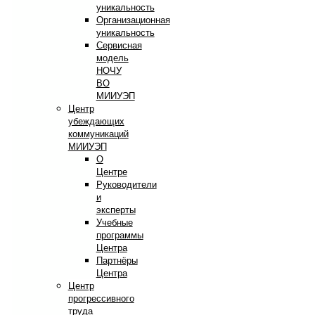
уникальность
Организационная
уникальность
Сервисная
модель
НОЧУ
ВО
МИИУЭП
Центр
убеждающих
коммуникаций
МИИУЭП
О
Центре
Руководители
и
эксперты
Учебные
программы
Центра
Партнёры
Центра
Центр
прогрессивного
труда