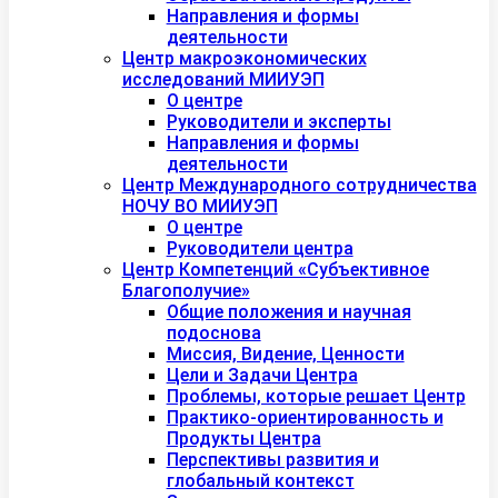
Направления и формы
деятельности
Центр макроэкономических
исследований МИИУЭП
О центре
Руководители и эксперты
Направления и формы
деятельности
Центр Международного сотрудничества
НОЧУ ВО МИИУЭП
О центре
Руководители центра
Центр Компетенций «Субъективное
Благополучие»
Общие положения и научная
подоснова
Миссия, Видение, Ценности
Цели и Задачи Центра
Проблемы, которые решает Центр
Практико-ориентированность и
Продукты Центра
Перспективы развития и
глобальный контекст