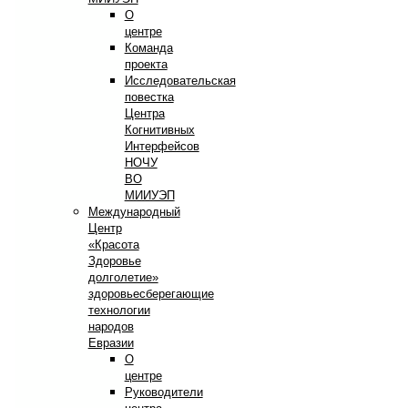
О
центре
Команда
проекта
Исследовательская
повестка
Центра
Когнитивных
Интерфейсов
НОЧУ
ВО
МИИУЭП
Международный
Центр
«Красота
Здоровье
долголетие»
здоровьесберегающие
технологии
народов
Евразии
О
центре
Руководители