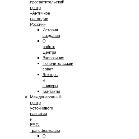
просветительский
центр
«Античное
наследие
России»
История
создания
О
работе
Центра
Экспозиция
Попечительский
совет
Лекторы
и
спикеры
Контакты
Международный
центр
устойчивого
развития
и
ESG-
трансформации
О