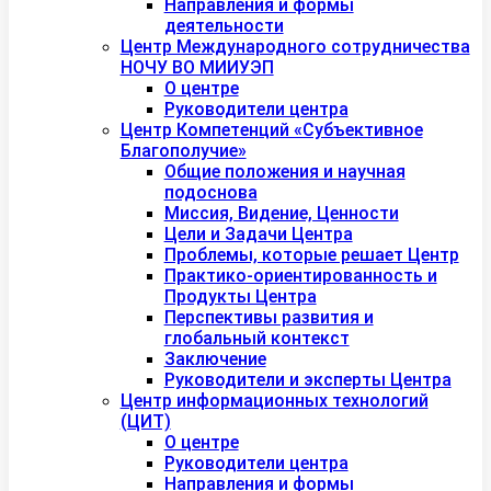
Направления и формы
деятельности
Центр Международного сотрудничества
НОЧУ ВО МИИУЭП
О центре
Руководители центра
Центр Компетенций «Субъективное
Благополучие»
Общие положения и научная
подоснова
Миссия, Видение, Ценности
Цели и Задачи Центра
Проблемы, которые решает Центр
Практико-ориентированность и
Продукты Центра
Перспективы развития и
глобальный контекст
Заключение
Руководители и эксперты Центра
Центр информационных технологий
(ЦИТ)
О центре
Руководители центра
Направления и формы