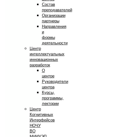
Состав
преподавателей
Организации
партнеры
Направления
и
формы
деятельности
Центр
интеллектуальных
инновационных
разработок
О
центре
Руководители
центра
Курсы,
программы,
лектории
Центр
Когнитивных
Интерфейсов
НОЧУ
ВО
МИИУЭП