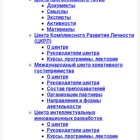
Документы
Смыслы
Эксперты
Активности
Материалы
Центр Комплексного Развития Личности
(ЦКРЛ)
О центре
Руководители центра
Курсы, программы, лектории
Международный центр креативного
гостеприимства
О центре
Руководители центра
Состав преподавателей
Организации партнеры
Направления и формы
деятельности
Центр интеллектуальных
инновационных разработок
О центре
Руководители центра
Курсы, программы, лектории