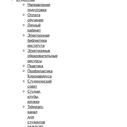
Направления
подготовки
Оплата
обучения
Личный
кабинет
Электронная
библиотека
института
Электронные
образовательные
ресурсы
Практика
Профилактика
Коронавируса
Студенческий
совет
Студии,
клубы,
кружки
Telegram-
канал
для
студентов