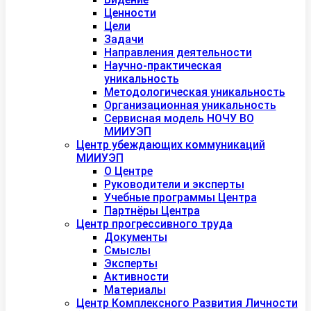
Ценности
Цели
Задачи
Направления деятельности
Научно-практическая
уникальность
Методологическая уникальность
Организационная уникальность
Сервисная модель НОЧУ ВО
МИИУЭП
Центр убеждающих коммуникаций
МИИУЭП
О Центре
Руководители и эксперты
Учебные программы Центра
Партнёры Центра
Центр прогрессивного труда
Документы
Смыслы
Эксперты
Активности
Материалы
Центр Комплексного Развития Личности