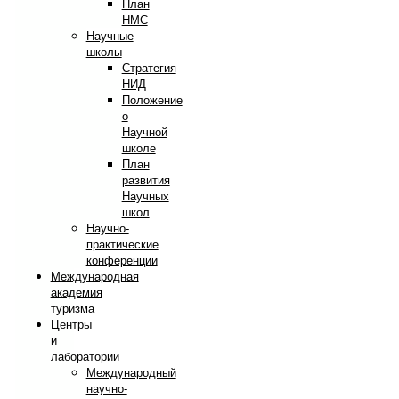
План
НМС
Научные
школы
Стратегия
НИД
Положение
о
Научной
школе
План
развития
Научных
школ
Научно-
практические
конференции
Международная
академия
туризма
Центры
и
лаборатории
Международный
научно-