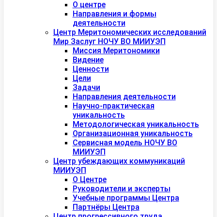
О центре
Направления и формы
деятельности
Центр Меритономических исследований
Мир Заслуг НОЧУ ВО МИИУЭП
Миссия Меритономики
Видение
Ценности
Цели
Задачи
Направления деятельности
Научно-практическая
уникальность
Методологическая уникальность
Организационная уникальность
Сервисная модель НОЧУ ВО
МИИУЭП
Центр убеждающих коммуникаций
МИИУЭП
О Центре
Руководители и эксперты
Учебные программы Центра
Партнёры Центра
Центр прогрессивного труда