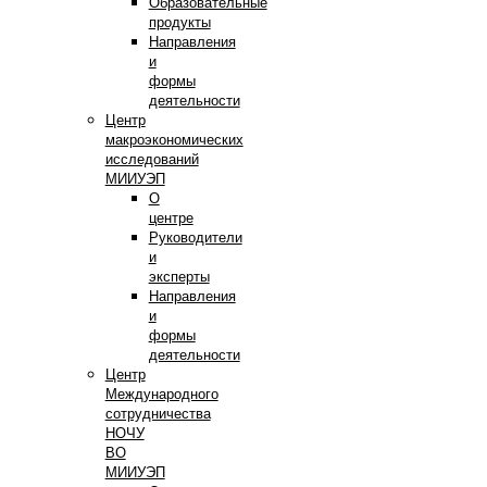
Образовательные
продукты
Направления
и
формы
деятельности
Центр
макроэкономических
исследований
МИИУЭП
О
центре
Руководители
и
эксперты
Направления
и
формы
деятельности
Центр
Международного
сотрудничества
НОЧУ
ВО
МИИУЭП