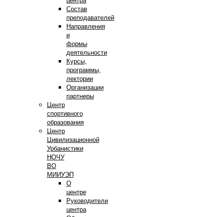
центра
Состав
преподавателей
Направления
и
формы
деятельности
Курсы,
программы,
лектории
Организации
партнеры
Центр
спортивного
образования
Центр
Цивилизационной
Урбанистики
НОЧУ
ВО
МИИУЭП
О
центре
Руководители
центра