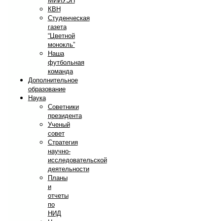
МИИУЭП
КВН
Студенческая
газета
“Цветной
монокль”
Наша
футбольная
команда
Дополнительное
образование
Наука
Советники
президента
Ученый
совет
Стратегия
научно-
исследовательской
деятельности
Планы
и
отчеты
по
НИД