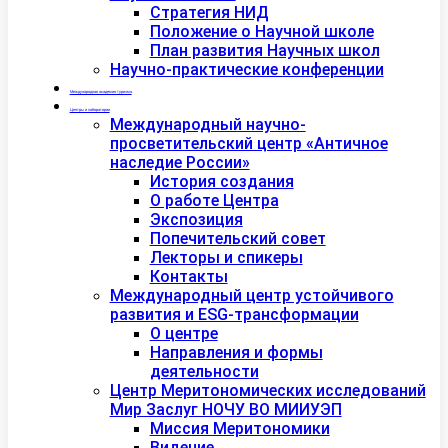
Стратегия НИД
Положение о Научной школе
План развития Научных школ
Научно-практические конференции
Международная академия туризма
Центры и лаборатории
Международный научно-
просветительский центр «Античное
наследие России»
История создания
О работе Центра
Экспозиция
Попечительский совет
Лекторы и спикеры
Контакты
Международный центр устойчивого
развития и ESG-трансформации
О центре
Направления и формы
деятельности
Центр Меритономических исследований
Мир Заслуг НОЧУ ВО МИИУЭП
Миссия Меритономики
Видение