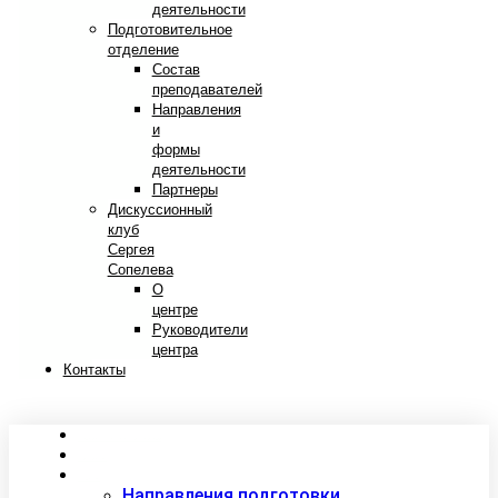
деятельности
Подготовительное
отделение
Состав
преподавателей
Направления
и
формы
деятельности
Партнеры
Дискуссионный
клуб
Сергея
Сопелева
О
центре
Руководители
центра
Контакты
Сведения об образовательной организации
Абитуриентам
Студентам
Направления подготовки