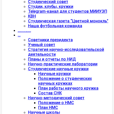
Студенческий совет
Студии, клубы, кружки
Telegram-канал для студентов МИИУЭП
КВН
Студенческая газета “Цветной монокль”
Наша футбольная команда
Дополнительное образование
Наука
Советники президента
Ученый совет
Стратегия научно-исследовательской
деятельности
Планы и отчеты по НИД
Научно-практические лаборатории
Студенческие научные кружки
Научные кружки
Положение о студенческих
научных кружках
План работы научного кружка
Состав СНК
Научно-методический совет
Положение о НМС
План НМС
Научные школы