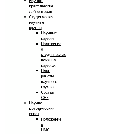
Научно-
практические
лаборатории
Студенческие
научные
кружки
Научные
кружки
Положение
о
студенческих
научных
кружках
План
работы
научного
кружка
Состав
СНК
Научно-
методический
совет
Положение
о
НМС