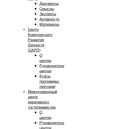
Документы
Смыслы
Эксперты
Активности
Материалы
Центр
Комплексного
Развития
Личности
(ЦКРЛ)
О
центре
Руководители
центра
Курсы,
программы,
лектории
Международный
центр
креативного
гостеприимства
О
центре
Руководители
центра