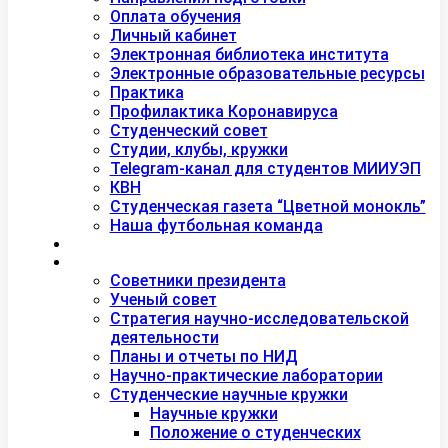
Оплата обучения
Личный кабинет
Электронная библиотека института
Электронные образовательные ресурсы
Практика
Профилактика Коронавируса
Студенческий совет
Студии, клубы, кружки
Telegram-канал для студентов МИИУЭП
КВН
Студенческая газета “Цветной монокль”
Наша футбольная команда
Дополнительное образование
Наука
Советники президента
Ученый совет
Стратегия научно-исследовательской
деятельности
Планы и отчеты по НИД
Научно-практические лаборатории
Студенческие научные кружки
Научные кружки
Положение о студенческих