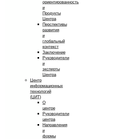
ориентированность
и
Продукты
Центра
Перспективы
развития
и
глобальный
контекст
Заключение
Руководители
и
эксперты
Центра
Центр
информационных
технологий
(ЦИТ)
О
центре
Руководители
центра
Направления
и
формы