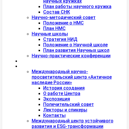
научных кружках
План работы научного кружка
Состав СНК
Научно-методический совет
Положение о НМС
План НМС
Научные школы
Стратегия НИД
Положение о Научной школе
План развития Научных школ
Научно-практические конференции
Международная академия туризма
Центры и лаборатории
Международный научно-
просветительский центр «Античное
наследие России»
История создания
О работе Центра
Экспозиция
Попечительский совет
Лекторы и спикеры
Контакты
Международный центр устойчивого
развития и ESG-трансформации