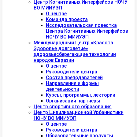
Центр Когнитивных Интерфейсов НОЧУ
ВО МИИУЭП
О центре
Команда проекта
Исследовательская повестка
Центра Когнитивных Интерфейсов
НОЧУ ВО МИИУЭП
Международный Центр «Красота
Здоровье долголетие»
здоровьесберегающие технологии
народов Евразии
О центре
Руководители центра
Состав преподавателей
Направления и формы
деятельности
Курсы, программы, лектории
Организации партнеры
Центр спортивного образования
Центр Цивилизационной Урбанистики
НОЧУ ВО МИИУЭП
О центре
Руководители центра
Образовательные продукты