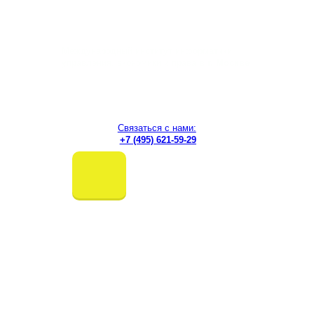
Перейти
к
содержимому
Международный институт информатики,
управления, экономики и права
в г. Москве
Связаться с нами:
+7 (495) 621-59-29