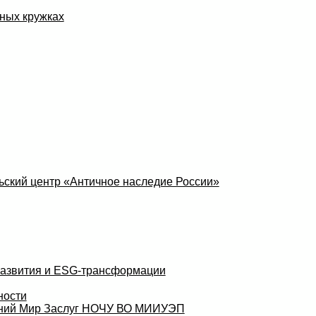
ных кружках
ский центр «Античное наследие России»
развития и ESG-трансформации
ности
аний Мир Заслуг НОЧУ ВО МИИУЭП