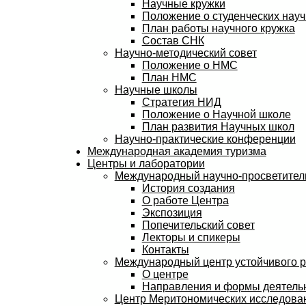
Научные кружки
Положение о студенческих науч
План работы научного кружка
Состав СНК
Научно-методический совет
Положение о НМС
План НМС
Научные школы
Стратегия НИД
Положение о Научной школе
План развития Научных школ
Научно-практические конференции
Международная академия туризма
Центры и лаборатории
Международный научно-просветитель
История создания
О работе Центра
Экспозиция
Попечительский совет
Лекторы и спикеры
Контакты
Международный центр устойчивого 
О центре
Направления и формы деятель
Центр Меритономических исследов