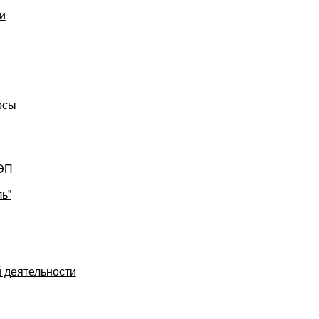
и
рсы
УЭП
ь”
 деятельности