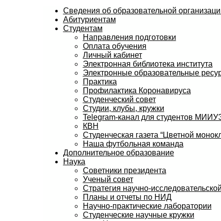
Сведения об образовательной организаци
Абитуриентам
Студентам
Направления подготовки
Оплата обучения
Личный кабинет
Электронная библиотека института
Электронные образовательные ресу
Практика
Профилактика Коронавируса
Студенческий совет
Студии, клубы, кружки
Telegram-канал для студентов МИИ
КВН
Студенческая газета “Цветной монокл
Наша футбольная команда
Дополнительное образование
Наука
Советники президента
Ученый совет
Стратегия научно-исследовательской
Планы и отчеты по НИД
Научно-практические лаборатории
Студенческие научные кружки