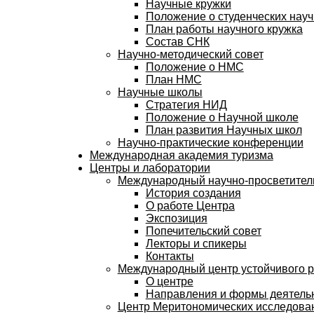
Научные кружки
Положение о студенческих науч
План работы научного кружка
Состав СНК
Научно-методический совет
Положение о НМС
План НМС
Научные школы
Стратегия НИД
Положение о Научной школе
План развития Научных школ
Научно-практические конференции
Международная академия туризма
Центры и лаборатории
Международный научно-просветитель
История создания
О работе Центра
Экспозиция
Попечительский совет
Лекторы и спикеры
Контакты
Международный центр устойчивого 
О центре
Направления и формы деятель
Центр Меритономических исследов