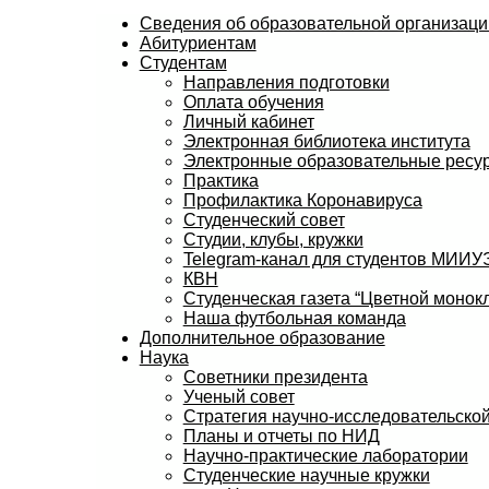
Сведения об образовательной организаци
Абитуриентам
Студентам
Направления подготовки
Оплата обучения
Личный кабинет
Электронная библиотека института
Электронные образовательные ресу
Практика
Профилактика Коронавируса
Студенческий совет
Студии, клубы, кружки
Telegram-канал для студентов МИИ
КВН
Студенческая газета “Цветной монокл
Наша футбольная команда
Дополнительное образование
Наука
Советники президента
Ученый совет
Стратегия научно-исследовательской
Планы и отчеты по НИД
Научно-практические лаборатории
Студенческие научные кружки