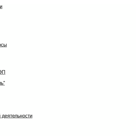
и
рсы
УЭП
ь”
 деятельности