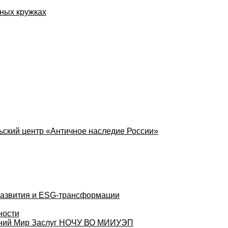
ных кружках
ский центр «Античное наследие России»
развития и ESG-трансформации
ности
аний Мир Заслуг НОЧУ ВО МИИУЭП