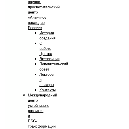
научно-
просветительский
центр
«Античное
наследие
России»
История
создания
О
работе
Центра
Экспозиция
Попечительский
совет
Лекторы
и
спикеры
Контакты
Международный
центр
устойчивого
развития
и
ESG-
трансформации