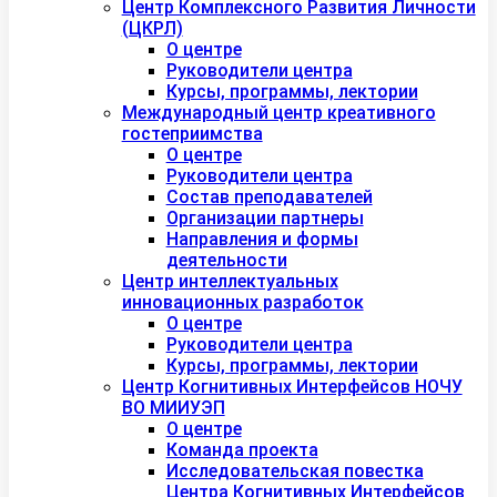
Центр Комплексного Развития Личности
(ЦКРЛ)
О центре
Руководители центра
Курсы, программы, лектории
Международный центр креативного
гостеприимства
О центре
Руководители центра
Состав преподавателей
Организации партнеры
Направления и формы
деятельности
Центр интеллектуальных
инновационных разработок
О центре
Руководители центра
Курсы, программы, лектории
Центр Когнитивных Интерфейсов НОЧУ
ВО МИИУЭП
О центре
Команда проекта
Исследовательская повестка
Центра Когнитивных Интерфейсов