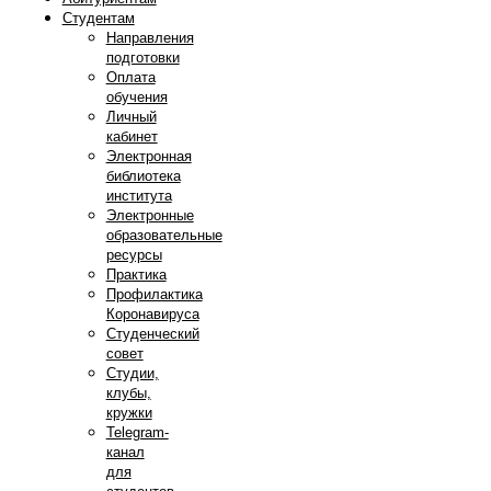
Студентам
Направления
подготовки
Оплата
обучения
Личный
кабинет
Электронная
библиотека
института
Электронные
образовательные
ресурсы
Практика
Профилактика
Коронавируса
Студенческий
совет
Студии,
клубы,
кружки
Telegram-
канал
для