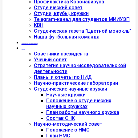
Профилактика Коронавируса
Студенческий совет
Студии, клубы, кружки
Telegram-канал для студентов МИИУЭП
КВН
Студенческая газета “Цветной монокль”
Наша футбольная команда
Дополнительное образование
Наука
Советники президента
Ученый совет
Стратегия научно-исследовательской
деятельности
Планы и отчеты по НИД
Научно-практические лаборатории
Студенческие научные кружки
Научные кружки
Положение о студенческих
научных кружках
План работы научного кружка
Состав СНК
Научно-методический совет
Положение о НМС
План НМС