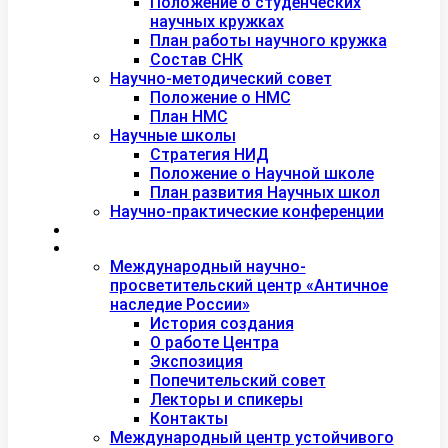
Положение о студенческих
научных кружках
План работы научного кружка
Состав СНК
Научно-методический совет
Положение о НМС
План НМС
Научные школы
Стратегия НИД
Положение о Научной школе
План развития Научных школ
Научно-практические конференции
Международная академия туризма
Центры и лаборатории
Международный научно-
просветительский центр «Античное
наследие России»
История создания
О работе Центра
Экспозиция
Попечительский совет
Лекторы и спикеры
Контакты
Международный центр устойчивого