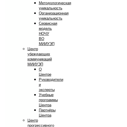
Методологическая
уникальность
Организационная
уникальность
Сервисная
модель
НОЧУ
ВО
МИИУЭП
Центр
убеждающих
коммуникаций
МИИУЭП
О
Центре
Руководители
и
эксперты
Учебные
программы
Центра
Партнёры
Центра
Центр
прогрессивного