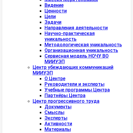
Видение
Ценности
Цели
Задачи
Направления деятельности
Научно-практическая
уникальность
Методологическая уникальность
Организационная уникальность
Сервисная модель НОЧУ ВО
МИИУЭП
Центр убеждающих коммуникаций
МИИУЭП
О Центре
Руководители и эксперты
Учебные программы Центра
Партнёры Центра
Центр прогрессивного труда
Документы
Смыслы
Эксперты
Активности
Материалы