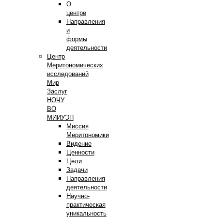
О
центре
Направления
и
формы
деятельности
Центр
Меритономических
исследований
Мир
Заслуг
НОЧУ
ВО
МИИУЭП
Миссия
Меритономики
Видение
Ценности
Цели
Задачи
Направления
деятельности
Научно-
практическая
уникальность