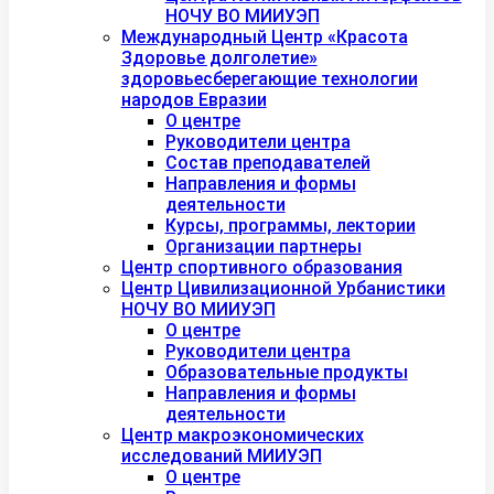
НОЧУ ВО МИИУЭП
Международный Центр «Красота
Здоровье долголетие»
здоровьесберегающие технологии
народов Евразии
О центре
Руководители центра
Состав преподавателей
Направления и формы
деятельности
Курсы, программы, лектории
Организации партнеры
Центр спортивного образования
Центр Цивилизационной Урбанистики
НОЧУ ВО МИИУЭП
О центре
Руководители центра
Образовательные продукты
Направления и формы
деятельности
Центр макроэкономических
исследований МИИУЭП
О центре