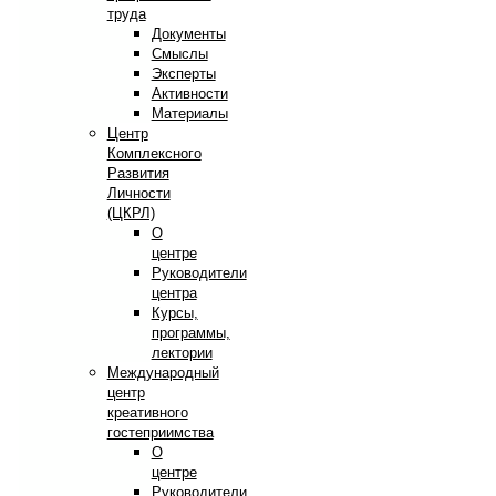
труда
Документы
Смыслы
Эксперты
Активности
Материалы
Центр
Комплексного
Развития
Личности
(ЦКРЛ)
О
центре
Руководители
центра
Курсы,
программы,
лектории
Международный
центр
креативного
гостеприимства
О
центре
Руководители