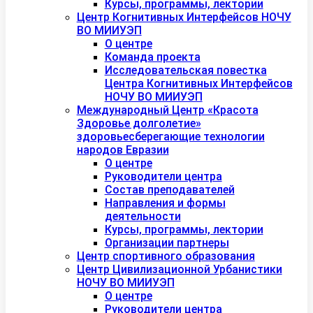
Курсы, программы, лектории
Центр Когнитивных Интерфейсов НОЧУ
ВО МИИУЭП
О центре
Команда проекта
Исследовательская повестка
Центра Когнитивных Интерфейсов
НОЧУ ВО МИИУЭП
Международный Центр «Красота
Здоровье долголетие»
здоровьесберегающие технологии
народов Евразии
О центре
Руководители центра
Состав преподавателей
Направления и формы
деятельности
Курсы, программы, лектории
Организации партнеры
Центр спортивного образования
Центр Цивилизационной Урбанистики
НОЧУ ВО МИИУЭП
О центре
Руководители центра