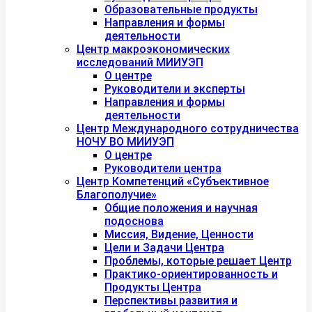
Образовательные продукты
Направления и формы
деятельности
Центр макроэкономических
исследований МИИУЭП
О центре
Руководители и эксперты
Направления и формы
деятельности
Центр Международного сотрудничества
НОЧУ ВО МИИУЭП
О центре
Руководители центра
Центр Компетенций «Субъективное
Благополучие»
Общие положения и научная
подоснова
Миссия, Видение, Ценности
Цели и Задачи Центра
Проблемы, которые решает Центр
Практико-ориентированность и
Продукты Центра
Перспективы развития и