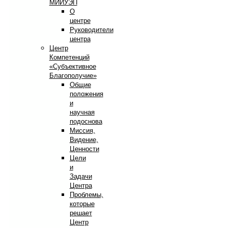
МИИУЭП
О
центре
Руководители
центра
Центр
Компетенций
«Субъективное
Благополучие»
Общие
положения
и
научная
подоснова
Миссия,
Видение,
Ценности
Цели
и
Задачи
Центра
Проблемы,
которые
решает
Центр