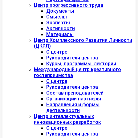
Центр прогрессивного труда
Документы
Смыслы
Эксперты
Активности
Материалы
Центр Комплексного Развития Личности
(ЦКРЛ)
О центре
Руководители центра
Курсы, программы, лектории
Международный центр креативного
гостеприимства
О центре
Руководители центра
Состав преподавателей
Организации партнеры
Направления и формы
деятельности
Центр интеллектуальных
инновационных разработок
О центре
Руководители центра