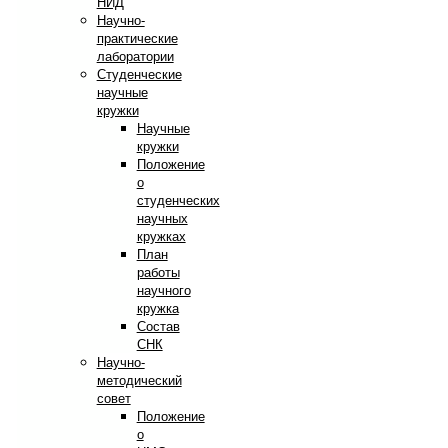
НИД
Научно-
практические
лаборатории
Студенческие
научные
кружки
Научные
кружки
Положение
о
студенческих
научных
кружках
План
работы
научного
кружка
Состав
СНК
Научно-
методический
совет
Положение
о