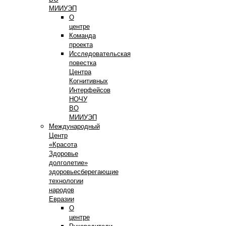
МИИУЭП
О
центре
Команда
проекта
Исследовательская
повестка
Центра
Когнитивных
Интерфейсов
НОЧУ
ВО
МИИУЭП
Международный
Центр
«Красота
Здоровье
долголетие»
здоровьесберегающие
технологии
народов
Евразии
О
центре