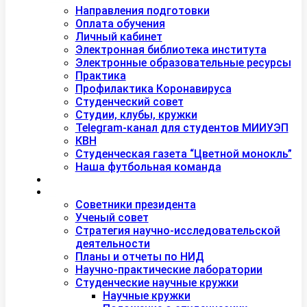
Студентам
Направления подготовки
Оплата обучения
Личный кабинет
Электронная библиотека института
Электронные образовательные ресурсы
Практика
Профилактика Коронавируса
Студенческий совет
Студии, клубы, кружки
Telegram-канал для студентов МИИУЭП
КВН
Студенческая газета “Цветной монокль”
Наша футбольная команда
Дополнительное образование
Наука
Советники президента
Ученый совет
Стратегия научно-исследовательской
деятельности
Планы и отчеты по НИД
Научно-практические лаборатории
Студенческие научные кружки
Научные кружки