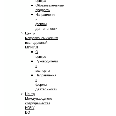
центра
Образовательные
продукты
Направления
и
формы
деятельности
Центр
макроэкономических
исследований
МИИУЭП
О
центре
Руководители
и
эксперты
Направления
и
формы
деятельности
Центр
Международного
сотрудничества
НОЧУ
ВО