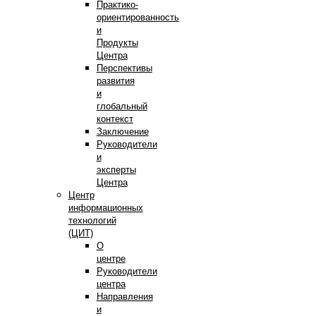
Практико-
ориентированность
и
Продукты
Центра
Перспективы
развития
и
глобальный
контекст
Заключение
Руководители
и
эксперты
Центра
Центр
информационных
технологий
(ЦИТ)
О
центре
Руководители
центра
Направления
и