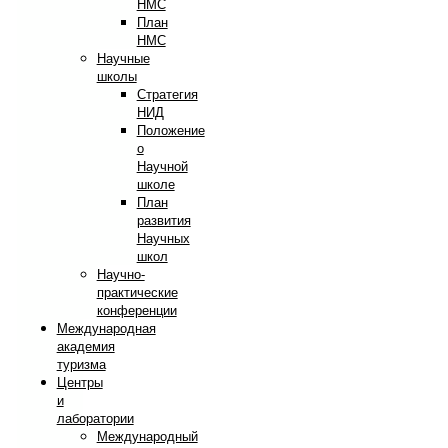
НМС
План
НМС
Научные
школы
Стратегия
НИД
Положение
о
Научной
школе
План
развития
Научных
школ
Научно-
практические
конференции
Международная
академия
туризма
Центры
и
лаборатории
Международный