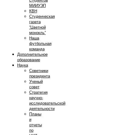
студентов
МИИУЭП
КВН
Студенческая
газета
“Цветной
монокль”
Наша
футбольная
команда
Дополнительное
образование
Наука
Советники
президента
Ученый
совет
Стратегия
научно-
исследовательской
деятельности
Планы
и
отчеты
по