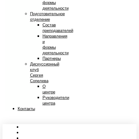
формы
деятельности
Подготовительное
отделение
Состав
преподавателей
Направления
и
формы
деятельности
Партнеры
Дискуссионный
клуб
Сергея
Сопелева
О
центре
Руководители
центра
Контакты
Сведения об образовательной организации
Абитуриентам