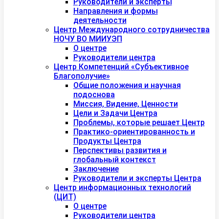
Руководители и эксперты
Направления и формы
деятельности
Центр Международного сотрудничества
НОЧУ ВО МИИУЭП
О центре
Руководители центра
Центр Компетенций «Субъективное
Благополучие»
Общие положения и научная
подоснова
Миссия, Видение, Ценности
Цели и Задачи Центра
Проблемы, которые решает Центр
Практико-ориентированность и
Продукты Центра
Перспективы развития и
глобальный контекст
Заключение
Руководители и эксперты Центра
Центр информационных технологий
(ЦИТ)
О центре
Руководители центра