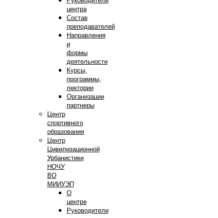
Руководители
центра
Состав
преподавателей
Направления
и
формы
деятельности
Курсы,
программы,
лектории
Организации
партнеры
Центр
спортивного
образования
Центр
Цивилизационной
Урбанистики
НОЧУ
ВО
МИИУЭП
О
центре
Руководители