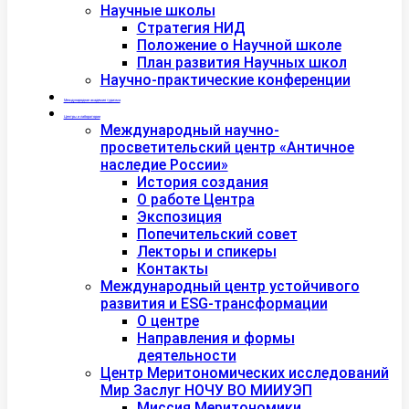
Научные школы
Стратегия НИД
Положение о Научной школе
План развития Научных школ
Научно-практические конференции
Международная академия туризма
Центры и лаборатории
Международный научно-
просветительский центр «Античное
наследие России»
История создания
О работе Центра
Экспозиция
Попечительский совет
Лекторы и спикеры
Контакты
Международный центр устойчивого
развития и ESG-трансформации
О центре
Направления и формы
деятельности
Центр Меритономических исследований
Мир Заслуг НОЧУ ВО МИИУЭП
Миссия Меритономики