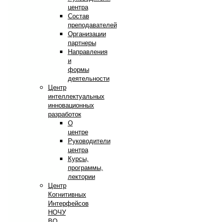
центра
Состав
преподавателей
Организации
партнеры
Направления
и
формы
деятельности
Центр
интеллектуальных
инновационных
разработок
О
центре
Руководители
центра
Курсы,
программы,
лектории
Центр
Когнитивных
Интерфейсов
НОЧУ
ВО