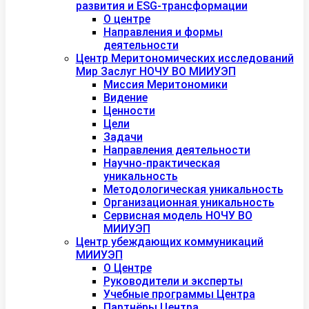
развития и ESG-трансформации
О центре
Направления и формы
деятельности
Центр Меритономических исследований
Мир Заслуг НОЧУ ВО МИИУЭП
Миссия Меритономики
Видение
Ценности
Цели
Задачи
Направления деятельности
Научно-практическая
уникальность
Методологическая уникальность
Организационная уникальность
Сервисная модель НОЧУ ВО
МИИУЭП
Центр убеждающих коммуникаций
МИИУЭП
О Центре
Руководители и эксперты
Учебные программы Центра
Партнёры Центра