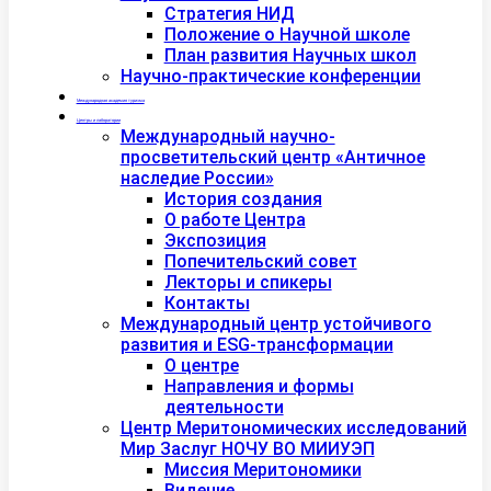
Стратегия НИД
Положение о Научной школе
План развития Научных школ
Научно-практические конференции
Международная академия туризма
Центры и лаборатории
Международный научно-
просветительский центр «Античное
наследие России»
История создания
О работе Центра
Экспозиция
Попечительский совет
Лекторы и спикеры
Контакты
Международный центр устойчивого
развития и ESG-трансформации
О центре
Направления и формы
деятельности
Центр Меритономических исследований
Мир Заслуг НОЧУ ВО МИИУЭП
Миссия Меритономики
Видение