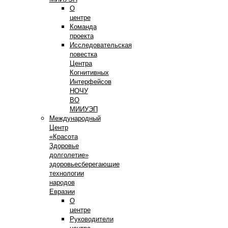
О
центре
Команда
проекта
Исследовательская
повестка
Центра
Когнитивных
Интерфейсов
НОЧУ
ВО
МИИУЭП
Международный
Центр
«Красота
Здоровье
долголетие»
здоровьесберегающие
технологии
народов
Евразии
О
центре
Руководители