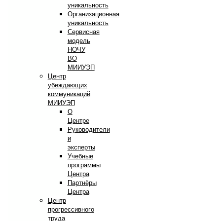
уникальность
Организационная
уникальность
Сервисная
модель
НОЧУ
ВО
МИИУЭП
Центр
убеждающих
коммуникаций
МИИУЭП
О
Центре
Руководители
и
эксперты
Учебные
программы
Центра
Партнёры
Центра
Центр
прогрессивного
труда