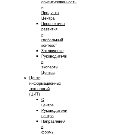
ориентированность
и
Продукты
Центра
Перспективы
развития
и
глобальный
контекст
Заключение
Руководители
и
эксперты
Центра
Центр
информационных
технологий
(ЦИТ)
О
центре
Руководители
центра
Направления
и
формы