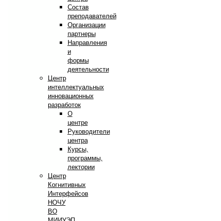
Состав
преподавателей
Организации
партнеры
Направления
и
формы
деятельности
Центр
интеллектуальных
инновационных
разработок
О
центре
Руководители
центра
Курсы,
программы,
лектории
Центр
Когнитивных
Интерфейсов
НОЧУ
ВО
МИИУЭП