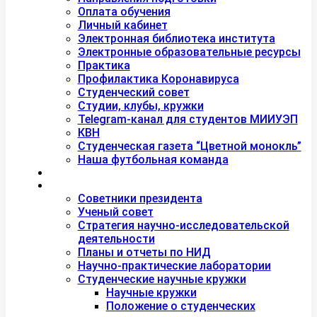
Оплата обучения
Личный кабинет
Электронная библиотека института
Электронные образовательные ресурсы
Практика
Профилактика Коронавируса
Студенческий совет
Студии, клубы, кружки
Telegram-канал для студентов МИИУЭП
КВН
Студенческая газета “Цветной монокль”
Наша футбольная команда
Дополнительное образование
Наука
Советники президента
Ученый совет
Стратегия научно-исследовательской
деятельности
Планы и отчеты по НИД
Научно-практические лаборатории
Студенческие научные кружки
Научные кружки
Положение о студенческих