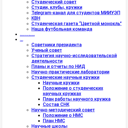
Студенческий совет
Студии, клубы, кружки
Telegram-канал для студентов МИИУЭП
КВН
Студенческая газета “Цветной монокль”
Наша футбольная команда
Дополнительное образование
Наука
Советники президента
Ученый совет
Стратегия научно-исследовательской
деятельности
Планы и отчеты по НИД
Научно-практические лаборатории
Студенческие научные кружки
Научные кружки
Положение о студенческих
научных кружках
План работы научного кружка
Состав СНК
Научно-методический совет
Положение о НМС
План НМС
Научные школы