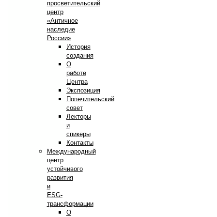
просветительский
центр
«Античное
наследие
России»
История
создания
О
работе
Центра
Экспозиция
Попечительский
совет
Лекторы
и
спикеры
Контакты
Международный
центр
устойчивого
развития
и
ESG-
трансформации
О