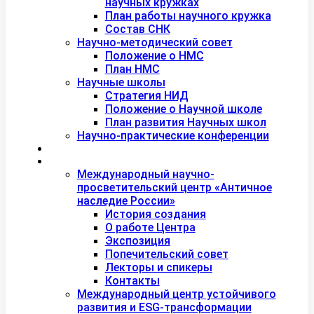
научных кружках
План работы научного кружка
Состав СНК
Научно-методический совет
Положение о НМС
План НМС
Научные школы
Стратегия НИД
Положение о Научной школе
План развития Научных школ
Научно-практические конференции
Международная академия туризма
Центры и лаборатории
Международный научно-
просветительский центр «Античное
наследие России»
История создания
О работе Центра
Экспозиция
Попечительский совет
Лекторы и спикеры
Контакты
Международный центр устойчивого
развития и ESG-трансформации