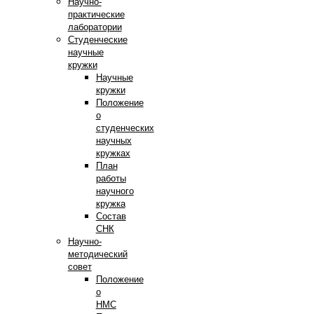
Научно-
практические
лаборатории
Студенческие
научные
кружки
Научные
кружки
Положение
о
студенческих
научных
кружках
План
работы
научного
кружка
Состав
СНК
Научно-
методический
совет
Положение
о
НМС