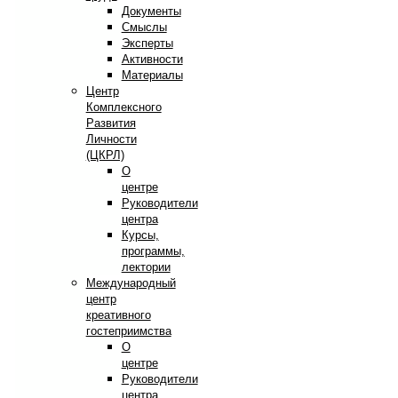
Документы
Смыслы
Эксперты
Активности
Материалы
Центр
Комплексного
Развития
Личности
(ЦКРЛ)
О
центре
Руководители
центра
Курсы,
программы,
лектории
Международный
центр
креативного
гостеприимства
О
центре
Руководители
центра