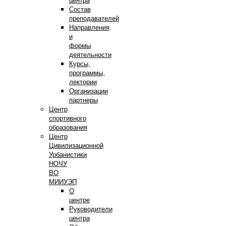
центра
Состав
преподавателей
Направления
и
формы
деятельности
Курсы,
программы,
лектории
Организации
партнеры
Центр
спортивного
образования
Центр
Цивилизационной
Урбанистики
НОЧУ
ВО
МИИУЭП
О
центре
Руководители
центра