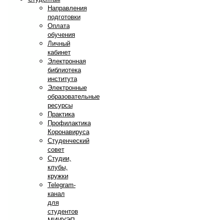
Направления
подготовки
Оплата
обучения
Личный
кабинет
Электронная
библиотека
института
Электронные
образовательные
ресурсы
Практика
Профилактика
Коронавируса
Студенческий
совет
Студии,
клубы,
кружки
Telegram-
канал
для
студентов