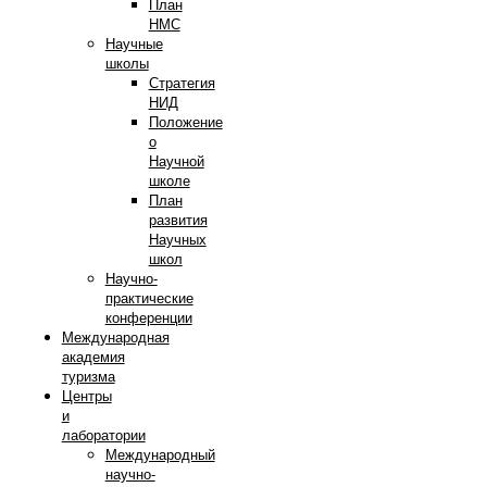
План
НМС
Научные
школы
Стратегия
НИД
Положение
о
Научной
школе
План
развития
Научных
школ
Научно-
практические
конференции
Международная
академия
туризма
Центры
и
лаборатории
Международный
научно-