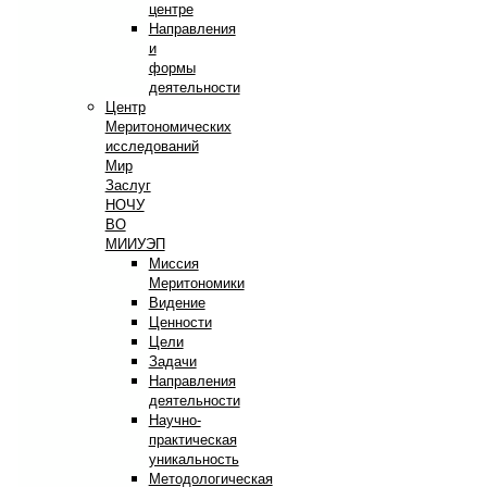
центре
Направления
и
формы
деятельности
Центр
Меритономических
исследований
Мир
Заслуг
НОЧУ
ВО
МИИУЭП
Миссия
Меритономики
Видение
Ценности
Цели
Задачи
Направления
деятельности
Научно-
практическая
уникальность
Методологическая