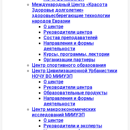
Международный Центр «Красота
Здоровье долголетие»
здоровьесберегающие технологии
народов Евразии
О центре
Руководители центра
Состав преподавателей
Направления и формы
деятельности
Курсы, программы, лектории
Организации партнеры
Центр спортивного образования
Центр Цивилизационной Урбанистики
НОЧУ ВО МИИУЭП
О центре
Руководители центра
Образовательные продукты
Направления и формы
деятельности
Центр макроэкономических
исследований МИИУЭП
О центре
Руководители и эксперты