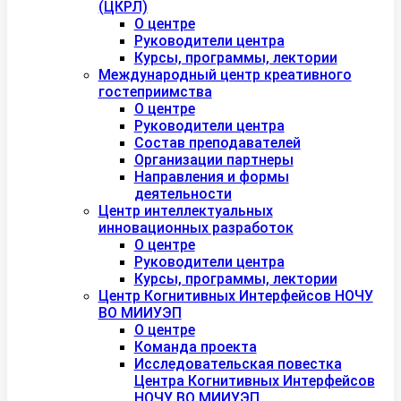
(ЦКРЛ)
О центре
Руководители центра
Курсы, программы, лектории
Международный центр креативного
гостеприимства
О центре
Руководители центра
Состав преподавателей
Организации партнеры
Направления и формы
деятельности
Центр интеллектуальных
инновационных разработок
О центре
Руководители центра
Курсы, программы, лектории
Центр Когнитивных Интерфейсов НОЧУ
ВО МИИУЭП
О центре
Команда проекта
Исследовательская повестка
Центра Когнитивных Интерфейсов
НОЧУ ВО МИИУЭП