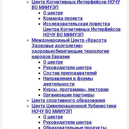
Центр Когнитивных Интерфейсов НОЧУ
ВО МИИУЭП
О центре
Команда проекта
Исследовательская повестка
Центра Когнитивных Интерфейсов
НОЧУ ВО МИИУЭП
Международный Центр «Красота
Здоровье долголетие»
здоровьесберегающие технологии
народов Евразии
О центре
Руководители центра
Состав преподавателей
Направления и формы
деятельности
Курсы, программы, лектории
Организации партнеры
Центр спортивного образования
Центр Цивилизационной Урбанистики
НОЧУ ВО МИИУЭП
О центре
Руководители центра
Образовательные продукты