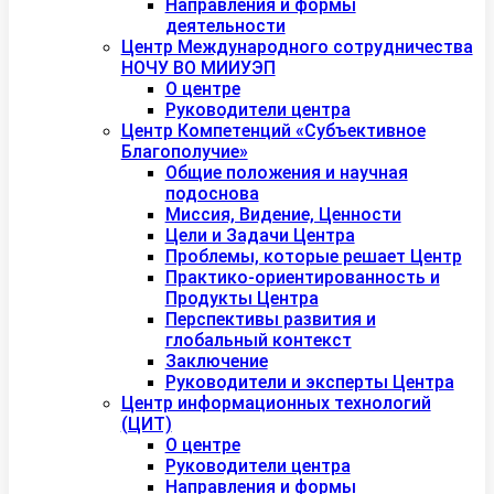
Направления и формы
деятельности
Центр Международного сотрудничества
НОЧУ ВО МИИУЭП
О центре
Руководители центра
Центр Компетенций «Субъективное
Благополучие»
Общие положения и научная
подоснова
Миссия, Видение, Ценности
Цели и Задачи Центра
Проблемы, которые решает Центр
Практико-ориентированность и
Продукты Центра
Перспективы развития и
глобальный контекст
Заключение
Руководители и эксперты Центра
Центр информационных технологий
(ЦИТ)
О центре
Руководители центра
Направления и формы