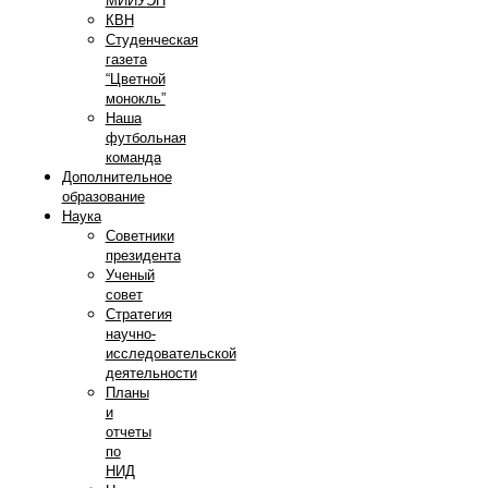
МИИУЭП
КВН
Студенческая
газета
“Цветной
монокль”
Наша
футбольная
команда
Дополнительное
образование
Наука
Советники
президента
Ученый
совет
Стратегия
научно-
исследовательской
деятельности
Планы
и
отчеты
по
НИД