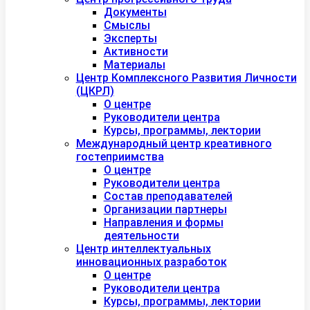
Документы
Смыслы
Эксперты
Активности
Материалы
Центр Комплексного Развития Личности
(ЦКРЛ)
О центре
Руководители центра
Курсы, программы, лектории
Международный центр креативного
гостеприимства
О центре
Руководители центра
Состав преподавателей
Организации партнеры
Направления и формы
деятельности
Центр интеллектуальных
инновационных разработок
О центре
Руководители центра
Курсы, программы, лектории