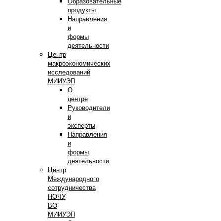
Образовательные
продукты
Направления
и
формы
деятельности
Центр
макроэкономических
исследований
МИИУЭП
О
центре
Руководители
и
эксперты
Направления
и
формы
деятельности
Центр
Международного
сотрудничества
НОЧУ
ВО
МИИУЭП