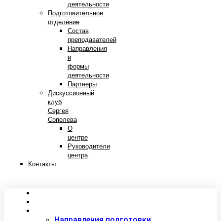
деятельности
Подготовительное
отделение
Состав
преподавателей
Направления
и
формы
деятельности
Партнеры
Дискуссионный
клуб
Сергея
Сопелева
О
центре
Руководители
центра
Контакты
Сведения об образовательной организации
Абитуриентам
Студентам
Направления подготовки