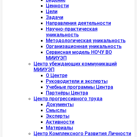
Ценности
Цели
Задачи
Направления деятельности
Научно-практическая
уникальность
Методологическая уникальность
Организационная уникальность
Сервисная модель НОЧУ ВО
МИИУЭП
Центр убеждающих коммуникаций
МИИУЭП
О Центре
Руководители и эксперты
Учебные программы Центра
Партнёры Центра
Центр прогрессивного труда
Документы
Смыслы
Эксперты
Активности
Материалы
Центр Комплексного Развития Личности