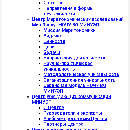
О центре
Направления и формы
деятельности
Центр Меритономических исследований
Мир Заслуг НОЧУ ВО МИИУЭП
Миссия Меритономики
Видение
Ценности
Цели
Задачи
Направления деятельности
Научно-практическая
уникальность
Методологическая уникальность
Организационная уникальность
Сервисная модель НОЧУ ВО
МИИУЭП
Центр убеждающих коммуникаций
МИИУЭП
О Центре
Руководители и эксперты
Учебные программы Центра
Партнёры Центра
Центр прогрессивного труда