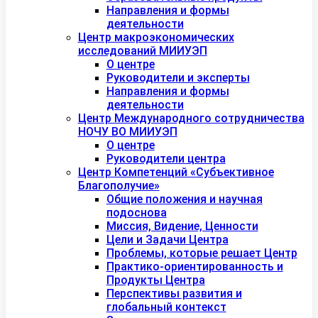
Направления и формы
деятельности
Центр макроэкономических
исследований МИИУЭП
О центре
Руководители и эксперты
Направления и формы
деятельности
Центр Международного сотрудничества
НОЧУ ВО МИИУЭП
О центре
Руководители центра
Центр Компетенций «Субъективное
Благополучие»
Общие положения и научная
подоснова
Миссия, Видение, Ценности
Цели и Задачи Центра
Проблемы, которые решает Центр
Практико-ориентированность и
Продукты Центра
Перспективы развития и
глобальный контекст